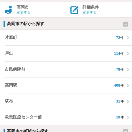
高岡市
詳細条件
変更する
変更する
高岡市の駅から探す
片原町
72
件
戸出
114
件
市民病院前
79
件
高岡駅
408
件
荻布
31
件
急患医療センター前
18
件
高岡市の町域から探す