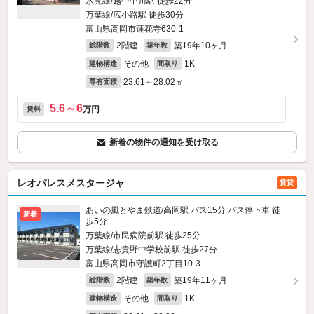
氷見線/越中中川駅 徒歩22分
万葉線/広小路駅 徒歩30分
富山県高岡市蓮花寺630‐1
2階建
築19年10ヶ月
総階数
築年数
その他
1K
建物構造
間取り
23.61～28.02㎡
専有面積
5.6～6
万円
賃料
新着の物件の通知を受け取る
レオパレスメスタージャ
賃貸
あいの風とやま鉄道/高岡駅 バス15分 バス停下車 徒
新着
歩5分
万葉線/市民病院前駅 徒歩25分
万葉線/志貴野中学校前駅 徒歩27分
富山県高岡市守護町2丁目10-3
2階建
築19年11ヶ月
総階数
築年数
その他
1K
建物構造
間取り