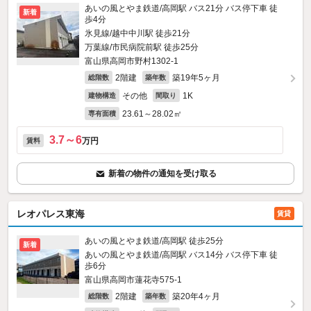
あいの風とやま鉄道/高岡駅 バス21分 バス停下車 徒
新着
歩4分
氷見線/越中中川駅 徒歩21分
万葉線/市民病院前駅 徒歩25分
富山県高岡市野村1302‐1
2階建
築19年5ヶ月
総階数
築年数
その他
1K
建物構造
間取り
23.61～28.02㎡
専有面積
3.7～6
万円
賃料
新着の物件の通知を受け取る
レオパレス東海
賃貸
あいの風とやま鉄道/高岡駅 徒歩25分
新着
あいの風とやま鉄道/高岡駅 バス14分 バス停下車 徒
歩6分
富山県高岡市蓮花寺575‐1
2階建
築20年4ヶ月
総階数
築年数