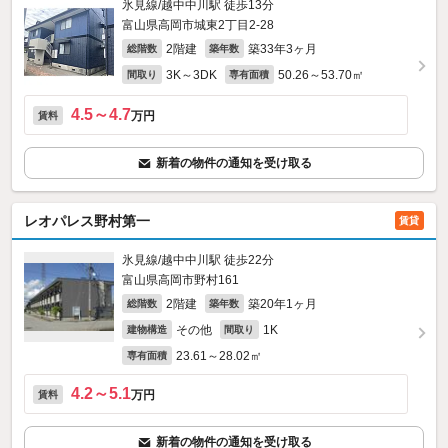
氷見線/越中中川駅 徒歩13分
富山県高岡市城東2丁目2-28
2階建
築33年3ヶ月
総階数
築年数
3K～3DK
50.26～53.70㎡
間取り
専有面積
4.5～4.7
万円
賃料
新着の物件の通知を受け取る
レオパレス野村第一
賃貸
氷見線/越中中川駅 徒歩22分
富山県高岡市野村161
2階建
築20年1ヶ月
総階数
築年数
その他
1K
建物構造
間取り
23.61～28.02㎡
専有面積
4.2～5.1
万円
賃料
新着の物件の通知を受け取る