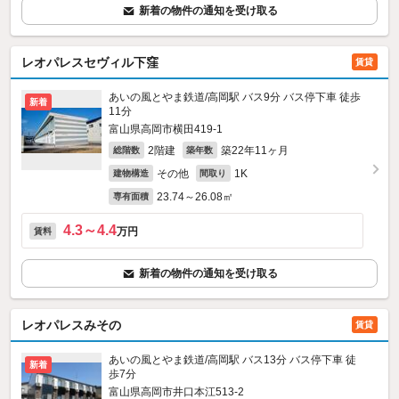
新着の物件の通知を受け取る
レオパレスセヴィル下窪
賃貸
あいの風とやま鉄道/高岡駅 バス9分 バス停下車 徒歩
新着
11分
富山県高岡市横田419‐1
2階建
築22年11ヶ月
総階数
築年数
その他
1K
建物構造
間取り
23.74～26.08㎡
専有面積
4.3～4.4
万円
賃料
新着の物件の通知を受け取る
レオパレスみその
賃貸
あいの風とやま鉄道/高岡駅 バス13分 バス停下車 徒
新着
歩7分
富山県高岡市井口本江513‐2