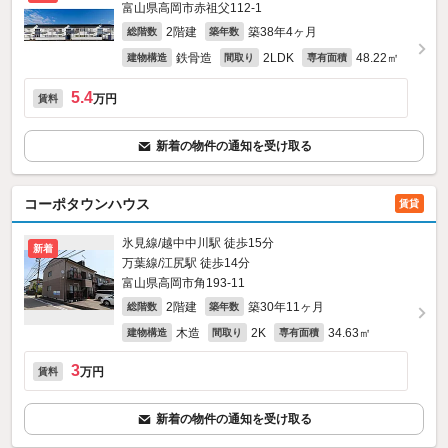
富山県高岡市赤祖父112‐1
2階建
築38年4ヶ月
総階数
築年数
鉄骨造
2LDK
48.22㎡
建物構造
間取り
専有面積
5.4
万円
賃料
新着の物件の通知を受け取る
コーポタウンハウス
賃貸
氷見線/越中中川駅 徒歩15分
新着
万葉線/江尻駅 徒歩14分
富山県高岡市角193‐11
2階建
築30年11ヶ月
総階数
築年数
木造
2K
34.63㎡
建物構造
間取り
専有面積
3
万円
賃料
新着の物件の通知を受け取る