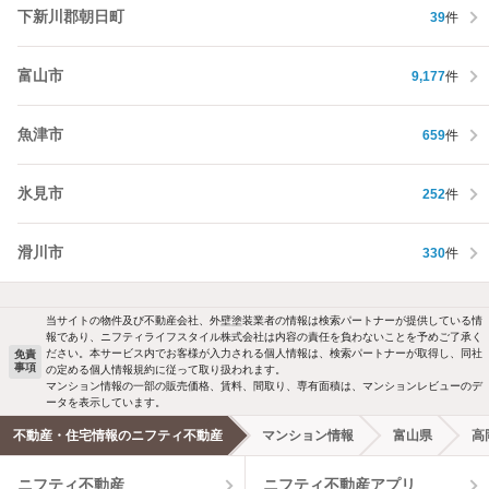
下新川郡朝日町
39
件
富山市
9,177
件
魚津市
659
件
氷見市
252
件
滑川市
330
件
当サイトの物件及び不動産会社、外壁塗装業者の情報は検索パートナーが提供している情
報であり、ニフティライフスタイル株式会社は内容の責任を負わないことを予めご了承く
ださい。本サービス内でお客様が入力される個人情報は、検索パートナーが取得し、同社
免責
事項
の定める個人情報規約に従って取り扱われます。
マンション情報の一部の販売価格、賃料、間取り、専有面積は、マンションレビューのデ
ータを表示しています。
不動産・住宅情報のニフティ不動産
マンション情報
富山県
高
ニフティ不動産
ニフティ不動産アプリ