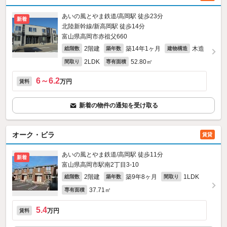
あいの風とやま鉄道/高岡駅 徒歩23分
新着
北陸新幹線/新高岡駅 徒歩14分
富山県高岡市赤祖父660
2階建
築14年1ヶ月
木造
総階数
築年数
建物構造
2LDK
52.80㎡
間取り
専有面積
6～6.2
万円
賃料
新着の物件の通知を受け取る
オーク・ビラ
賃貸
あいの風とやま鉄道/高岡駅 徒歩11分
新着
富山県高岡市駅南2丁目3-10
2階建
築9年8ヶ月
1LDK
総階数
築年数
間取り
37.71㎡
専有面積
5.4
万円
賃料