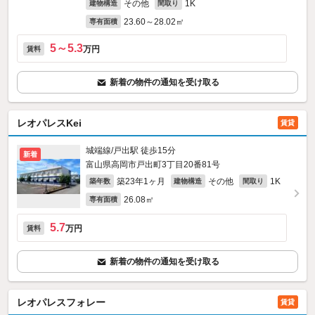
その他
1K
建物構造
間取り
23.60～28.02㎡
専有面積
5～5.3
万円
賃料
新着の物件の通知を受け取る
レオパレスKei
賃貸
城端線/戸出駅 徒歩15分
新着
富山県高岡市戸出町3丁目20番81号
築23年1ヶ月
その他
1K
築年数
建物構造
間取り
26.08㎡
専有面積
5.7
万円
賃料
新着の物件の通知を受け取る
レオパレスフォレー
賃貸