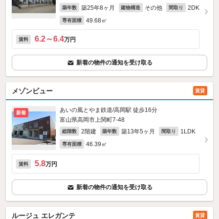
築25年8ヶ月
その他
2DK
築年数
建物構造
間取り
49.68㎡
専有面積
6.2～6.4
万円
賃料
新着の物件の通知を受け取る
メゾンビュー
賃貸
あいの風とやま鉄道/高岡駅 徒歩16分
新着
富山県高岡市上関町7-48
2階建
築13年5ヶ月
1LDK
総階数
築年数
間取り
46.39㎡
専有面積
5.8
万円
賃料
新着の物件の通知を受け取る
ルージュ エレガンテ
賃貸