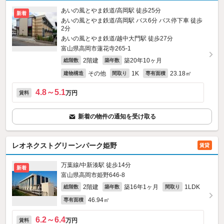
あいの風とやま鉄道/高岡駅 徒歩25分
新着
あいの風とやま鉄道/高岡駅 バス6分 バス停下車 徒歩
2分
あいの風とやま鉄道/越中大門駅 徒歩27分
富山県高岡市蓮花寺265‐1
2階建
築20年10ヶ月
総階数
築年数
その他
1K
23.18㎡
建物構造
間取り
専有面積
4.8～5.1
万円
賃料
新着の物件の通知を受け取る
レオネクストグリーンパーク姫野
賃貸
万葉線/中新湊駅 徒歩14分
新着
富山県高岡市姫野646‐8
2階建
築16年1ヶ月
1LDK
総階数
築年数
間取り
46.94㎡
専有面積
6.2～6.4
万円
賃料