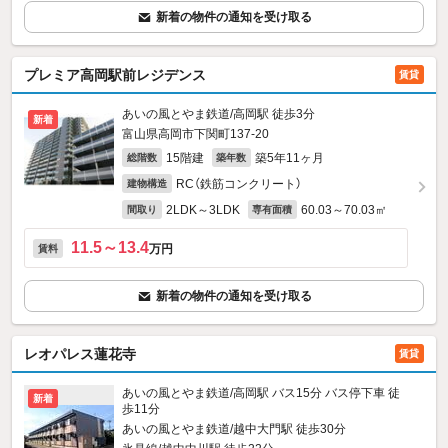
新着の物件の通知を受け取る
プレミア高岡駅前レジデンス
賃貸
あいの風とやま鉄道/高岡駅 徒歩3分
新着
富山県高岡市下関町137‐20
15階建
築5年11ヶ月
総階数
築年数
RC（鉄筋コンクリート）
建物構造
2LDK～3LDK
60.03～70.03㎡
間取り
専有面積
11.5～13.4
万円
賃料
新着の物件の通知を受け取る
レオパレス蓮花寺
賃貸
あいの風とやま鉄道/高岡駅 バス15分 バス停下車 徒
新着
歩11分
あいの風とやま鉄道/越中大門駅 徒歩30分