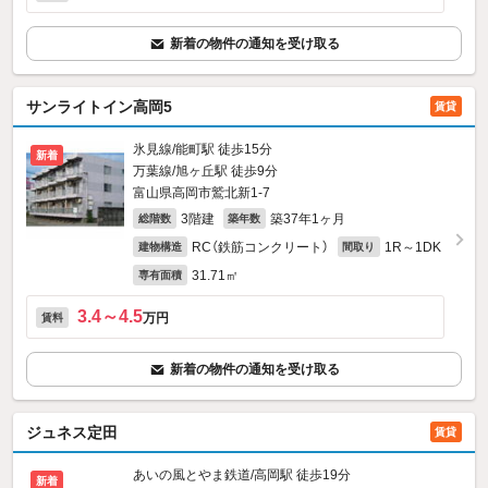
新着の物件の通知を受け取る
サンライトイン高岡5
賃貸
氷見線/能町駅 徒歩15分
新着
万葉線/旭ヶ丘駅 徒歩9分
富山県高岡市鷲北新1‐7
3階建
築37年1ヶ月
総階数
築年数
RC（鉄筋コンクリート）
1R～1DK
建物構造
間取り
31.71㎡
専有面積
3.4～4.5
万円
賃料
新着の物件の通知を受け取る
ジュネス定田
賃貸
あいの風とやま鉄道/高岡駅 徒歩19分
新着