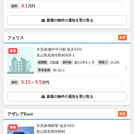
4.1
万円
賃料
新着の物件の通知を受け取る
フェリス
賃貸
氷見線/越中中川駅 徒歩15分
新着
富山県高岡市野村806‐1
2階建
築12年6ヶ月
2LDK
総階数
築年数
間取り
56.42㎡
専有面積
5.15～5.5
万円
賃料
新着の物件の通知を受け取る
アザレアEast
賃貸
氷見線/能町駅 徒歩18分
新着
富山県高岡市野村