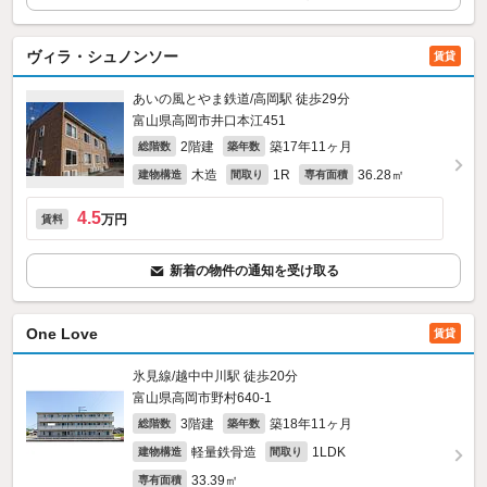
ヴィラ・シュノンソー
賃貸
あいの風とやま鉄道/高岡駅 徒歩29分
富山県高岡市井口本江451
2階建
築17年11ヶ月
総階数
築年数
木造
1R
36.28㎡
建物構造
間取り
専有面積
4.5
万円
賃料
新着の物件の通知を受け取る
One Love
賃貸
氷見線/越中中川駅 徒歩20分
富山県高岡市野村640‐1
3階建
築18年11ヶ月
総階数
築年数
軽量鉄骨造
1LDK
建物構造
間取り
33.39㎡
専有面積