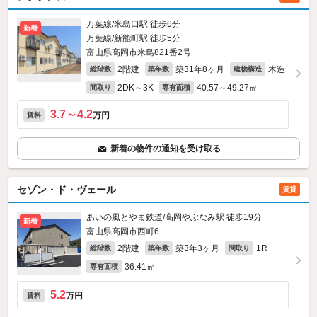
万葉線/米島口駅 徒歩6分
新着
万葉線/新能町駅 徒歩5分
富山県高岡市米島821番2号
2階建
築31年8ヶ月
木造
総階数
築年数
建物構造
2DK～3K
40.57～49.27㎡
間取り
専有面積
3.7～4.2
万円
賃料
新着の物件の通知を受け取る
セゾン・ド・ヴェール
賃貸
あいの風とやま鉄道/高岡やぶなみ駅 徒歩19分
新着
富山県高岡市西町6
2階建
築3年3ヶ月
1R
総階数
築年数
間取り
36.41㎡
専有面積
5.2
万円
賃料