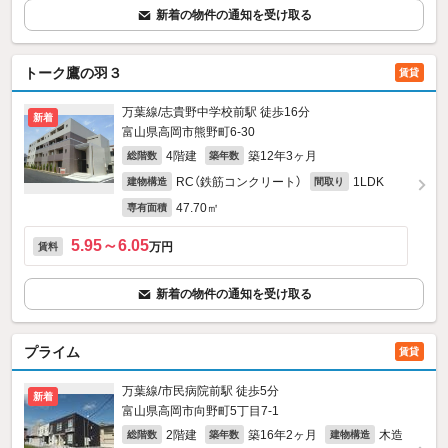
新着の物件の通知を受け取る
トーク鷹の羽３
賃貸
万葉線/志貴野中学校前駅 徒歩16分
新着
富山県高岡市熊野町6-30
4階建
築12年3ヶ月
総階数
築年数
RC（鉄筋コンクリート）
1LDK
建物構造
間取り
47.70㎡
専有面積
5.95～6.05
万円
賃料
新着の物件の通知を受け取る
プライム
賃貸
万葉線/市民病院前駅 徒歩5分
新着
富山県高岡市向野町5丁目7‐1
2階建
築16年2ヶ月
木造
総階数
築年数
建物構造