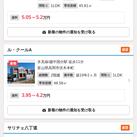
1LDK
45.81㎡
間取り
専有面積
5.05～5.2
万円
賃料
新着の物件の通知を受け取る
ル・クールA
賃貸
氷見線/越中国分駅 徒歩11分
新着
富山県高岡市伏木本町
2階建
築19年2ヶ月
1LDK
総階数
築年数
間取り
48.58㎡
専有面積
3.95～4.2
万円
賃料
新着の物件の通知を受け取る
サリチェ八丁道
賃貸