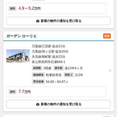
4.9～5.2
万円
賃料
新着の物件の通知を受け取る
ガーデン ローリエ
賃貸
万葉線/江尻駅 徒歩21分
万葉線/旭ヶ丘駅 徒歩20分
氷見線/能町駅 徒歩22分
富山県高岡市石瀬868‐1
2階建
築13年6ヶ月
総階数
築年数
軽量鉄骨造
2LDK
建物構造
間取り
64.60～64.87㎡
専有面積
7.7
万円
賃料
新着の物件の通知を受け取る