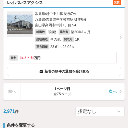
レオパレスアクシス
賃貸
氷見線/越中中川駅 徒歩7分
万葉線/志貴野中学校前駅 徒歩6分
富山県高岡市中川1丁目7-4
2階建
築20年1ヶ月
総階数
築年数
その他
1K
建物構造
間取り
23.61～28.02㎡
専有面積
5.7～6
万円
賃料
新着の物件の通知を受け取る
1ページ目
前へ
次へ
全75ページ
2,971
件
条件を変更する