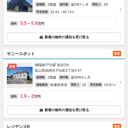
2階建
築2年7ヶ月
1R
総階数
築年数
間取り
32.43～40.74㎡
専有面積
5.5～5.9
万円
賃料
新着の物件の通知を受け取る
サニースポット
賃貸
城端線/戸出駅 徒歩3分
新着
富山県高岡市戸出町2丁目5-57
2階建
築36年4ヶ月
総階数
築年数
軽量鉄骨造
1K
19.87㎡
建物構造
間取り
専有面積
1.9～2
万円
賃料
新着の物件の通知を受け取る
レジデンスR
賃貸