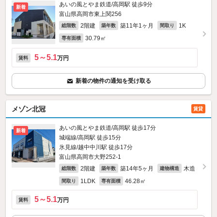
あいの風とやま鉄道/高岡駅 徒歩9分
新着
富山県高岡市東上関256
2階建
築11年1ヶ月
1K
総階数
築年数
間取り
30.79㎡
専有面積
5～5.1
万円
賃料
新着の物件の通知を受け取る
メゾン北冠
賃貸
あいの風とやま鉄道/高岡駅 徒歩17分
新着
城端線/高岡駅 徒歩15分
氷見線/越中中川駅 徒歩17分
富山県高岡市大野252‐1
2階建
築14年5ヶ月
木造
総階数
築年数
建物構造
1LDK
46.28㎡
間取り
専有面積
5～5.1
万円
賃料