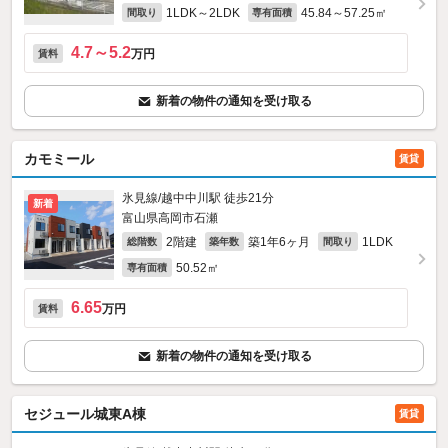
1LDK～2LDK
45.84～57.25㎡
間取り
専有面積
4.7～5.2
万円
賃料
新着の物件の通知を受け取る
カモミール
賃貸
氷見線/越中中川駅 徒歩21分
新着
富山県高岡市石瀬
2階建
築1年6ヶ月
1LDK
総階数
築年数
間取り
50.52㎡
専有面積
6.65
万円
賃料
新着の物件の通知を受け取る
セジュール城東A棟
賃貸