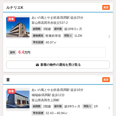
ルナリエK
賃貸
あいの風とやま鉄道/高岡駅 徒歩25分
新着
富山県高岡市赤祖父537‐2
3階建
築18年3ヶ月
総階数
築年数
軽量鉄骨造
1LDK
建物構造
間取り
40.07㎡
専有面積
6.4
万円
賃料
新着の物件の通知を受け取る
菫
賃貸
あいの風とやま鉄道/高岡駅 徒歩16分
新着
城端線/高岡駅 徒歩12分
富山県高岡市上関町
2階建
築3年5ヶ月
1R
総階数
築年数
間取り
32.43～40.94㎡
専有面積