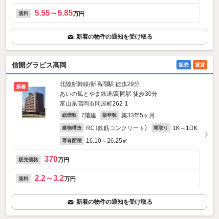
5.55～5.85
万円
賃料
新着の物件の通知を受け取る
信開グラビス高岡
販売
賃貸
北陸新幹線/新高岡駅 徒歩29分
新着
あいの風とやま鉄道/高岡駅 徒歩30分
富山県高岡市問屋町262‐1
7階建
築33年5ヶ月
総階数
築年数
RC（鉄筋コンクリート）
1K～1DK
建物構造
間取り
16.10～26.25㎡
専有面積
370
万円
販売価格
2.2～3.2
万円
賃料
新着の物件の通知を受け取る