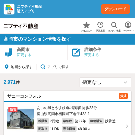
ニフティ不動産
ダウンロード
購入アプリ
カンタン検索
閲覧履歴
マイページ
お気に入り
高岡市のマンション情報を探す
高岡市
詳細条件
変更する
変更する
アプリで探す
地図から探す
2,971
件
サニーコンフォル
賃貸
あいの風とやま鉄道/福岡駅 徒歩23分
新着
富山県高岡市福岡町下老子438‐1
2階建
築27年
鉄骨造
総階数
築年数
建物構造
1LDK
48.00㎡
間取り
専有面積