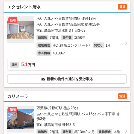
エクセレント清水
賃貸
あいの風とやま鉄道/高岡駅 徒歩18分
新着
あいの風とやま鉄道/西高岡駅 徒歩15分
富山県高岡市清水町3丁目3-63
7階建
築58年
総階数
築年数
RC（鉄筋コンクリート）
1R
建物構造
間取り
48.30㎡
専有面積
5.1
万円
賃料
新着の物件の通知を受け取る
カリメーラ
賃貸
万葉線/片原町駅 徒歩28分
新着
あいの風とやま鉄道/高岡駅 バス16分 バス停下車 徒
歩3分
富山県高岡市横田468‐3
2階建
築13年9ヶ月
木造
総階数
築年数
建物構造