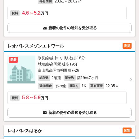
23.61～28.02㎡
専有面積
4.6～5.2
万円
賃料
新着の物件の通知を受け取る
レオパレスメゾンエトワール
賃貸
氷見線/越中中川駅 徒歩18分
新着
城端線/高岡駅 徒歩19分
富山県高岡市明園町7-26
2階建
築19年7ヶ月
総階数
築年数
その他
1K
22.35㎡
建物構造
間取り
専有面積
5.8～5.9
万円
賃料
新着の物件の通知を受け取る
レオパレスはるか
賃貸