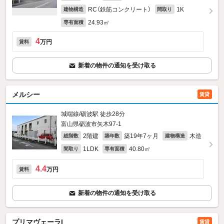
RC（鉄筋コンクリート）
1K
建物構造
間取り
24.93㎡
専有面積
4
万円
賃料
新着の物件の通知を受け取る
メルシー
賃貸
城端線/砺波駅 徒歩28分
富山県砺波市矢木97‐1
2階建
築19年7ヶ月
木造
総階数
築年数
建物構造
1LDK
40.80㎡
間取り
専有面積
4.4
万円
賃料
新着の物件の通知を受け取る
プリマヴェーラI
賃貸