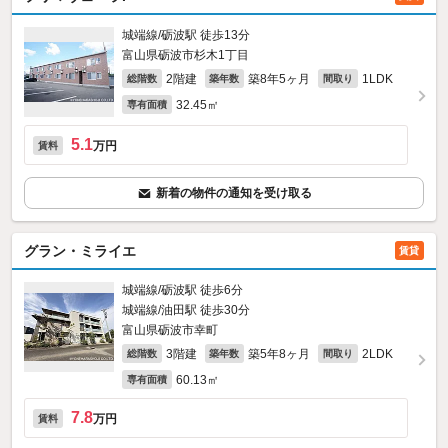
城端線/砺波駅 徒歩13分
富山県砺波市杉木1丁目
2階建
築8年5ヶ月
1LDK
総階数
築年数
間取り
32.45㎡
専有面積
5.1
万円
賃料
新着の物件の通知を受け取る
グラン・ミライエ
賃貸
城端線/砺波駅 徒歩6分
城端線/油田駅 徒歩30分
富山県砺波市幸町
3階建
築5年8ヶ月
2LDK
総階数
築年数
間取り
60.13㎡
専有面積
7.8
万円
賃料