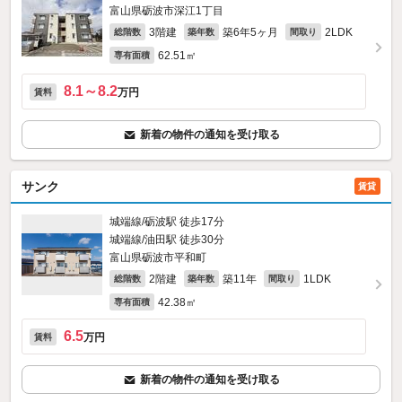
富山県砺波市深江1丁目
3階建
築6年5ヶ月
2LDK
総階数
築年数
間取り
62.51㎡
専有面積
8.1～8.2
万円
賃料
新着の物件の通知を受け取る
サンク
賃貸
城端線/砺波駅 徒歩17分
城端線/油田駅 徒歩30分
富山県砺波市平和町
2階建
築11年
1LDK
総階数
築年数
間取り
42.38㎡
専有面積
6.5
万円
賃料
新着の物件の通知を受け取る