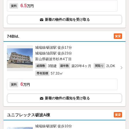
6.5
万円
賃料
新着の物件の通知を受け取る
74Bld.
賃貸
城端線/砺波駅 徒歩17分
城端線/油田駅 徒歩23分
富山県砺波市杉木4丁目
3階建
築20年4ヶ月
2LDK
総階数
築年数
間取り
57.33㎡
専有面積
6
万円
賃料
新着の物件の通知を受け取る
ユニフレックス砺波A棟
賃貸
城端線/砺波駅 徒歩10分