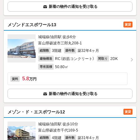
新着の物件の通知を受け取る
メゾンドエスポワール13
賃貸
城端線/油田駅 徒歩6分
富山県砺波市三郎丸208‐1
3階建
築32年4ヶ月
総階数
築年数
RC（鉄筋コンクリート）
2DK
建物構造
間取り
50.80㎡
専有面積
5.8
万円
賃料
新着の物件の通知を受け取る
メゾン・ド・エスポワール12
賃貸
城端線/油田駅 徒歩10分
富山県砺波市千代169‐5
4階建
築31年4ヶ月
総階数
築年数