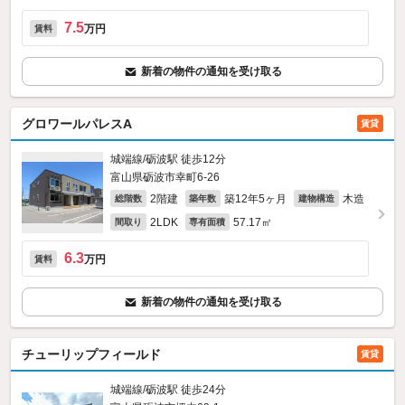
7.5
万円
賃料
新着の物件の通知を受け取る
グロワールパレスA
賃貸
城端線/砺波駅 徒歩12分
富山県砺波市幸町6-26
2階建
築12年5ヶ月
木造
総階数
築年数
建物構造
2LDK
57.17㎡
間取り
専有面積
6.3
万円
賃料
新着の物件の通知を受け取る
チューリップフィールド
賃貸
城端線/砺波駅 徒歩24分