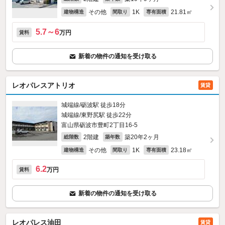
その他
1K
21.81㎡
建物構造
間取り
専有面積
5.7～6
万円
賃料
新着の物件の通知を受け取る
レオパレスアトリオ
賃貸
城端線/砺波駅 徒歩18分
城端線/東野尻駅 徒歩22分
富山県砺波市豊町2丁目16-5
2階建
築20年2ヶ月
総階数
築年数
その他
1K
23.18㎡
建物構造
間取り
専有面積
6.2
万円
賃料
新着の物件の通知を受け取る
レオパレス油田
賃貸