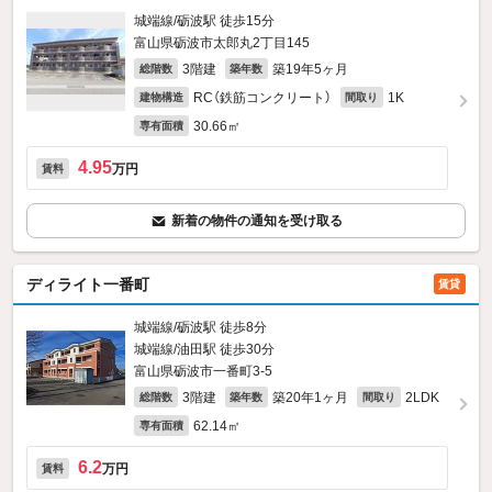
城端線/砺波駅 徒歩15分
富山県砺波市太郎丸2丁目145
3階建
築19年5ヶ月
総階数
築年数
RC（鉄筋コンクリート）
1K
建物構造
間取り
30.66㎡
専有面積
4.95
万円
賃料
新着の物件の通知を受け取る
ディライト一番町
賃貸
城端線/砺波駅 徒歩8分
城端線/油田駅 徒歩30分
富山県砺波市一番町3-5
3階建
築20年1ヶ月
2LDK
総階数
築年数
間取り
62.14㎡
専有面積
6.2
万円
賃料