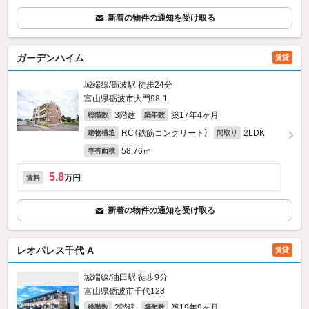
新着の物件の通知を受け取る
ガーデンハイム
賃貸
城端線/砺波駅 徒歩24分
富山県砺波市大門98‐1
3階建
築17年4ヶ月
総階数
築年数
RC（鉄筋コンクリート）
2LDK
建物構造
間取り
58.76㎡
専有面積
5.8
万円
賃料
新着の物件の通知を受け取る
レオパレス千代 A
賃貸
城端線/油田駅 徒歩9分
富山県砺波市千代123
2階建
築19年9ヶ月
総階数
築年数