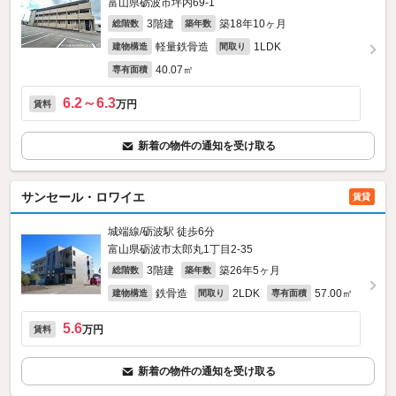
富山県砺波市坪内69‐1
3階建
築18年10ヶ月
総階数
築年数
軽量鉄骨造
1LDK
建物構造
間取り
40.07㎡
専有面積
6.2～6.3
万円
賃料
新着の物件の通知を受け取る
サンセール・ロワイエ
賃貸
城端線/砺波駅 徒歩6分
富山県砺波市太郎丸1丁目2-35
3階建
築26年5ヶ月
総階数
築年数
鉄骨造
2LDK
57.00㎡
建物構造
間取り
専有面積
5.6
万円
賃料
新着の物件の通知を受け取る