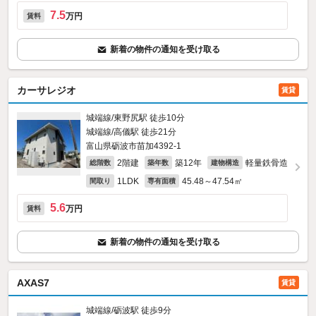
7.5
万円
賃料
新着の物件の通知を受け取る
カーサレジオ
賃貸
城端線/東野尻駅 徒歩10分
城端線/高儀駅 徒歩21分
富山県砺波市苗加4392‐1
2階建
築12年
軽量鉄骨造
総階数
築年数
建物構造
1LDK
45.48～47.54㎡
間取り
専有面積
5.6
万円
賃料
新着の物件の通知を受け取る
AXAS7
賃貸
城端線/砺波駅 徒歩9分