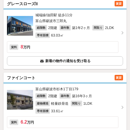
グレースローズII
賃貸
城端線/油田駅 徒歩11分
富山県砺波市三郎丸
2階建
築1年2ヶ月
2LDK
総階数
築年数
間取り
63.03㎡
専有面積
8
万円
賃料
新着の物件の通知を受け取る
ファインコート
賃貸
富山県砺波市杉木1丁目179
2階建
築16年3ヶ月
総階数
築年数
軽量鉄骨造
1LDK
建物構造
間取り
33.61㎡
専有面積
6.2
万円
賃料