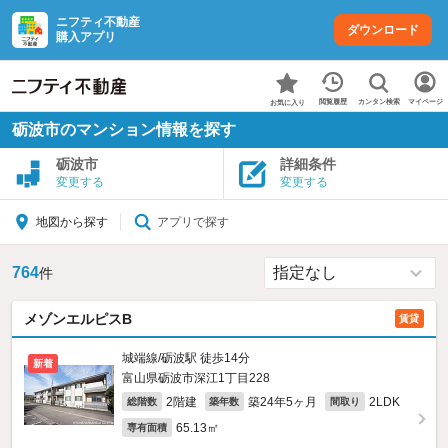
ニフティ不動産
ダウンロード
購入アプリ
カンタン検索
閲覧履歴
マイページ
お気に入り
砺波市のマンション情報を探す
砺波市
詳細条件
変更する
変更する
アプリで探す
地図から探す
764
件
メゾンエルピスB
賃貸
城端線/砺波駅 徒歩14分
新着
富山県砺波市深江1丁目228
2階建
築24年5ヶ月
2LDK
総階数
築年数
間取り
65.13㎡
専有面積