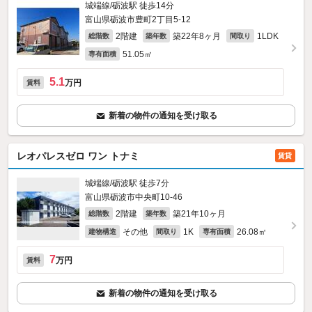
城端線/砺波駅 徒歩14分
富山県砺波市豊町2丁目5-12
2階建
築22年8ヶ月
1LDK
総階数
築年数
間取り
51.05㎡
専有面積
5.1
万円
賃料
新着の物件の通知を受け取る
レオパレスゼロ ワン トナミ
賃貸
城端線/砺波駅 徒歩7分
富山県砺波市中央町10-46
2階建
築21年10ヶ月
総階数
築年数
その他
1K
26.08㎡
建物構造
間取り
専有面積
7
万円
賃料
新着の物件の通知を受け取る