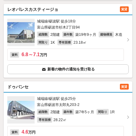
レオパレスカスティージョ
賃貸
城端線/砺波駅 徒歩18分
富山県砺波市杉木2丁目94
2階建
築19年9ヶ月
木造
総階数
築年数
建物構造
1K
23.18㎡
間取り
専有面積
6.8～7.1
万円
賃料
新着の物件の通知を受け取る
ドゥバンセ
賃貸
城端線/砺波駅 徒歩25分
富山県砺波市太郎丸203‐2
2階建
築7年5ヶ月
1R
総階数
築年数
間取り
28.22㎡
専有面積
4.6
万円
賃料