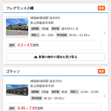
フレグランス小幡
賃貸
城端線/砺波駅 徒歩6分
富山県砺波市本町
2階建
築33年3ヶ月
総階数
築年数
2K～2DK
50.81～51.48㎡
間取り
専有面積
4.3～4.5
万円
賃料
新着の物件の通知を受け取る
ゴラッソ
賃貸
城端線/油田駅 徒歩16分
富山県砺波市中村
2階建
新築
1LDK～2LDK
総階数
築年数
間取り
48.18～59.93㎡
専有面積
6.45～7.65
万円
賃料