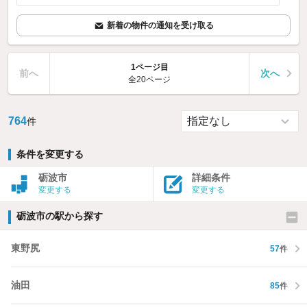
新着の物件の通知を受け取る
1ページ目
前へ
次へ
全20ページ
764
件
条件を変更する
砺波市
詳細条件
変更する
変更する
砺波市の駅から探す
東野尻
57
件
油田
85
件