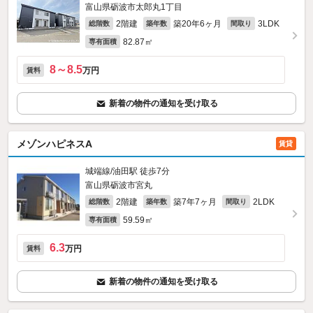
富山県砺波市太郎丸1丁目
2階建
築20年6ヶ月
3LDK
総階数
築年数
間取り
82.87㎡
専有面積
8～8.5
万円
賃料
新着の物件の通知を受け取る
メゾンハピネスA
賃貸
城端線/油田駅 徒歩7分
富山県砺波市宮丸
2階建
築7年7ヶ月
2LDK
総階数
築年数
間取り
59.59㎡
専有面積
6.3
万円
賃料
新着の物件の通知を受け取る