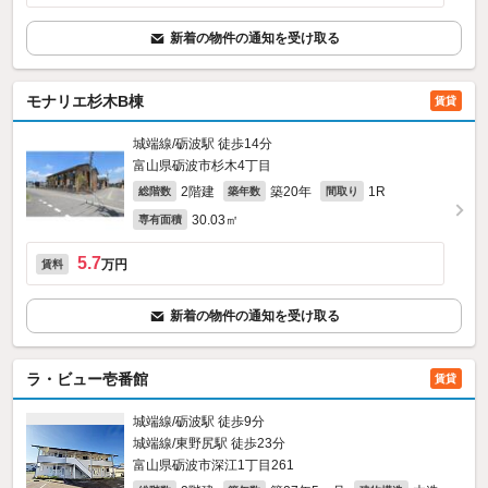
新着の物件の通知を受け取る
モナリエ杉木B棟
賃貸
城端線/砺波駅 徒歩14分
富山県砺波市杉木4丁目
2階建
築20年
1R
総階数
築年数
間取り
30.03㎡
専有面積
5.7
万円
賃料
新着の物件の通知を受け取る
ラ・ビュー壱番館
賃貸
城端線/砺波駅 徒歩9分
城端線/東野尻駅 徒歩23分
富山県砺波市深江1丁目261