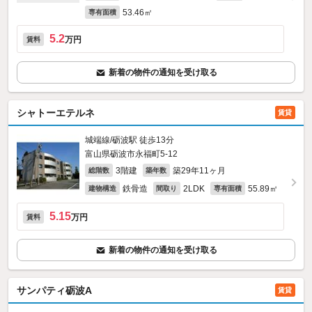
53.46㎡
専有面積
5.2
万円
賃料
新着の物件の通知を受け取る
シャトーエテルネ
賃貸
城端線/砺波駅 徒歩13分
富山県砺波市永福町5-12
3階建
築29年11ヶ月
総階数
築年数
鉄骨造
2LDK
55.89㎡
建物構造
間取り
専有面積
5.15
万円
賃料
新着の物件の通知を受け取る
サンパティ砺波A
賃貸