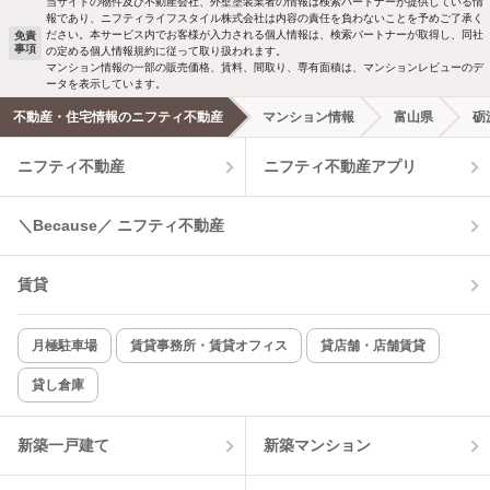
当サイトの物件及び不動産会社、外壁塗装業者の情報は検索パートナーが提供している情
報であり、ニフティライフスタイル株式会社は内容の責任を負わないことを予めご了承く
ださい。本サービス内でお客様が入力される個人情報は、検索パートナーが取得し、同社
免責
事項
の定める個人情報規約に従って取り扱われます。
マンション情報の一部の販売価格、賃料、間取り、専有面積は、マンションレビューのデ
ータを表示しています。
不動産・住宅情報のニフティ不動産
マンション情報
富山県
砺
ニフティ不動産
ニフティ不動産アプリ
＼Because／ ニフティ不動産
賃貸
月極駐車場
賃貸事務所・賃貸オフィス
貸店舗・店舗賃貸
貸し倉庫
新築一戸建て
新築マンション