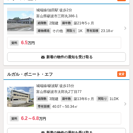
城端線/油田駅 徒歩2分
富山県砺波市三郎丸386‐1
2階建
築21年5ヶ月
総階数
築年数
その他
1K
23.18㎡
建物構造
間取り
専有面積
6.5
万円
賃料
新着の物件の通知を受け取る
ルガル・ボニート・エフ
賃貸
城端線/砺波駅 徒歩15分
富山県砺波市太郎丸2丁目77
3階建
築13年6ヶ月
1LDK
総階数
築年数
間取り
40.07～50.34㎡
専有面積
6.2～6.8
万円
賃料
新着の物件の通知を受け取る