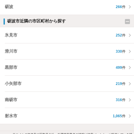
砺波
266
件
砺波市近隣の市区町村から探す
氷見市
252
件
滑川市
330
件
黒部市
499
件
小矢部市
219
件
南砺市
316
件
射水市
1,065
件