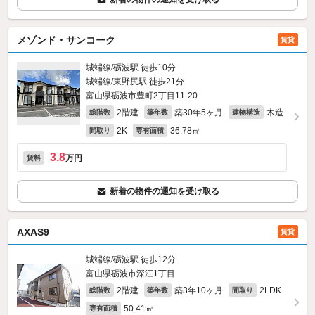
メゾンド・サンコーク
賃貸
城端線/砺波駅 徒歩10分
城端線/東野尻駅 徒歩21分
富山県砺波市豊町2丁目11-20
2階建
築30年5ヶ月
木造
総階数
築年数
建物構造
2K
36.78㎡
間取り
専有面積
3.8
万円
賃料
新着の物件の通知を受け取る
AXAS9
賃貸
城端線/砺波駅 徒歩12分
富山県砺波市深江1丁目
2階建
築3年10ヶ月
2LDK
総階数
築年数
間取り
50.41㎡
専有面積