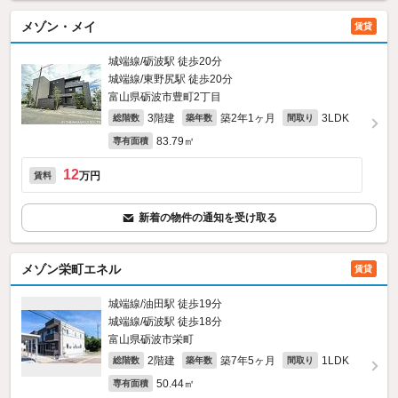
メゾン・メイ
賃貸
城端線/砺波駅 徒歩20分
城端線/東野尻駅 徒歩20分
富山県砺波市豊町2丁目
3階建
築2年1ヶ月
3LDK
総階数
築年数
間取り
83.79㎡
専有面積
12
万円
賃料
新着の物件の通知を受け取る
メゾン栄町エネル
賃貸
城端線/油田駅 徒歩19分
城端線/砺波駅 徒歩18分
富山県砺波市栄町
2階建
築7年5ヶ月
1LDK
総階数
築年数
間取り
50.44㎡
専有面積