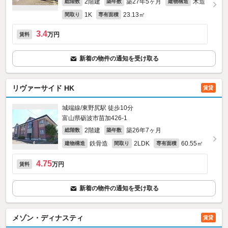
2階建
築27年5ヶ月
木造
総階数
築年数
建物構造
1K
23.13㎡
間取り
専有面積
3.4
万円
賃料
新着の物件の通知を受け取る
リヴァーサイド HK
賃貸
城端線/東野尻駅 徒歩10分
富山県砺波市苗加426‐1
2階建
築26年7ヶ月
総階数
築年数
鉄骨造
2LDK
60.55㎡
建物構造
間取り
専有面積
4.75
万円
賃料
新着の物件の通知を受け取る
メゾン・ディナスティ
賃貸