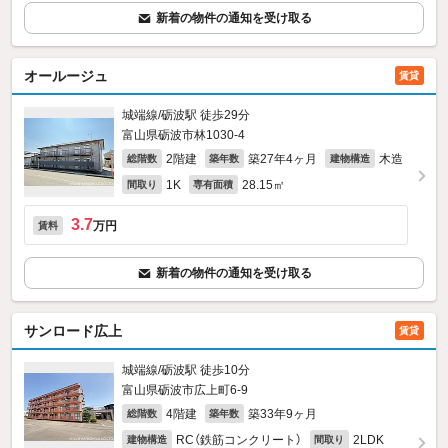
新着の物件の通知を受け取る
オールージュ
賃貸
城端線/砺波駅 徒歩29分
富山県砺波市林1030‐4
2階建
築27年4ヶ月
木造
総階数
築年数
建物構造
1K
28.15㎡
間取り
専有面積
3.7
万円
賃料
新着の物件の通知を受け取る
サンロード広上
賃貸
城端線/砺波駅 徒歩10分
富山県砺波市広上町6-9
4階建
築33年9ヶ月
総階数
築年数
RC（鉄筋コンクリート）
2LDK
建物構造
間取り