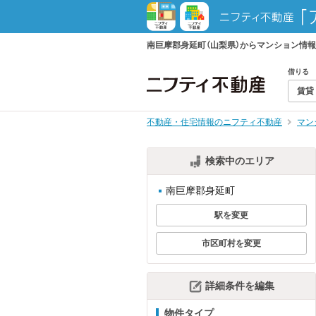
南巨摩郡身延町（山梨県）からマンション情
借りる
賃貸
不動産・住宅情報のニフティ不動産
マン
検索中のエリア
南巨摩郡身延町
駅を変更
市区町村を変更
詳細条件を編集
物件タイプ