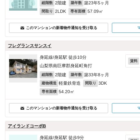
2階建
築23年5ヶ月
総階数
築年数
2LDK
57.09㎡
間取り
専有面積
このマンションの新着物件通知を受け取る
フレグランスサンスイ
身延線/身延駅 徒歩10分
賃料
山梨県南巨摩郡身延町角打
2階建
築33年8ヶ月
総階数
築年数
軽量鉄骨造
3DK
建物構造
間取り
54.20㎡
専有面積
このマンションの新着物件通知を受け取る
アイランドコーポB
身延線/身延駅 徒歩9分