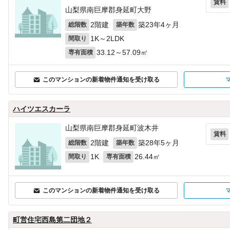
賃料
山梨県南巨摩郡身延町大野
2階建
築23年4ヶ月
総階数
築年数
1K～2LDK
間取り
33.12～57.09㎡
専有面積
このマンションの新着物件通知を受け取る
ハイツエスカーラ
山梨県南巨摩郡身延町波木井
賃料
2階建
築28年5ヶ月
総階数
築年数
1K
26.44㎡
間取り
専有面積
このマンションの新着物件通知を受け取る
町営住宅西島第二団地２