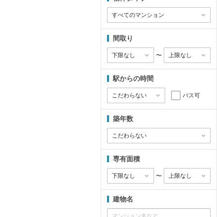
間取り
〜
駅からの時間
バス可
築年数
専有面積
〜
建物名