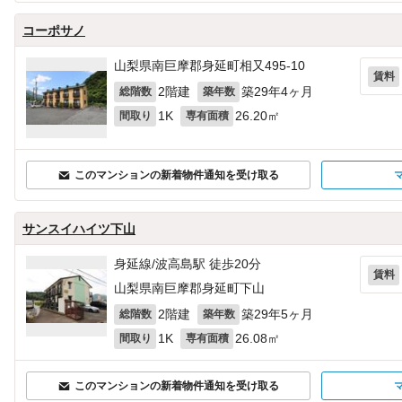
コーポサノ
山梨県南巨摩郡身延町相又495‐10
賃料
2階建
築29年4ヶ月
総階数
築年数
1K
26.20㎡
間取り
専有面積
このマンションの新着物件通知を受け取る
サンスイハイツ下山
身延線/波高島駅 徒歩20分
賃料
山梨県南巨摩郡身延町下山
2階建
築29年5ヶ月
総階数
築年数
1K
26.08㎡
間取り
専有面積
このマンションの新着物件通知を受け取る