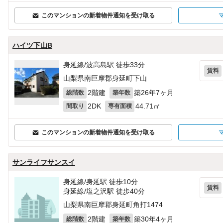
このマンションの新着物件通知を受け取る
ハイツ下山B
身延線/波高島駅 徒歩33分
賃料
山梨県南巨摩郡身延町下山
2階建
築26年7ヶ月
総階数
築年数
2DK
44.71㎡
間取り
専有面積
このマンションの新着物件通知を受け取る
サンライフサンスイ
身延線/身延駅 徒歩10分
賃料
身延線/塩之沢駅 徒歩40分
山梨県南巨摩郡身延町角打1474
2階建
築30年4ヶ月
総階数
築年数