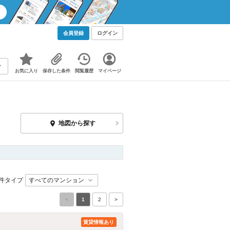
会員登録
ログイン
お気に入り
保存した条件
閲覧履歴
マイページ
地図から探す
件タイプ
<
1
2
>
賃貸情報あり