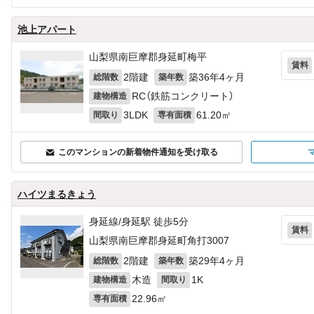
池上アパート
山梨県南巨摩郡身延町梅平
賃料
2階建
築36年4ヶ月
総階数
築年数
RC（鉄筋コンクリート）
建物構造
3LDK
61.20㎡
間取り
専有面積
このマンションの新着物件通知を受け取る
ハイツまるきょう
身延線/身延駅 徒歩5分
賃料
山梨県南巨摩郡身延町角打3007
2階建
築29年4ヶ月
総階数
築年数
木造
1K
建物構造
間取り
22.96㎡
専有面積