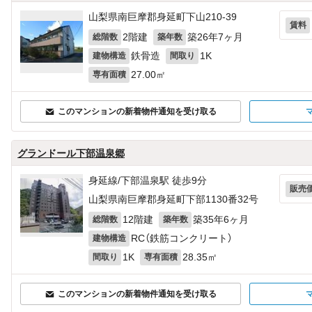
山梨県南巨摩郡身延町下山210‐39
賃料
2階建
築26年7ヶ月
総階数
築年数
鉄骨造
1K
建物構造
間取り
27.00㎡
専有面積
このマンションの新着物件通知を受け取る
グランドール下部温泉郷
身延線/下部温泉駅 徒歩9分
販売
山梨県南巨摩郡身延町下部1130番32号
12階建
築35年6ヶ月
総階数
築年数
RC（鉄筋コンクリート）
建物構造
1K
28.35㎡
間取り
専有面積
このマンションの新着物件通知を受け取る