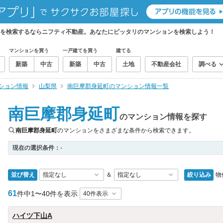
報を検索するならニフティ不動産。あなたにピッタリのマンションを検索しよう！
マンションを買う
一戸建てを買う
建てる
新築
中古
新築
中古
土地
不動産会社
調べる
ション情報
山梨県
南巨摩郡身延町のマンション情報一覧
南巨摩郡身延町
のマンション情報を探す
南巨摩郡身延町
のマンションをさまざまな条件から検索できます。
現在の選択条件：
-
並び替え
絞り込み
物
＆
61
件中
1〜40件を表示
ハイツ下山A