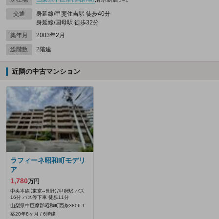
交通
身延線/甲斐住吉駅 徒歩40分
身延線/国母駅 徒歩32分
築年月
2003年2月
総階数
2階建
近隣の中古マンション
ラフィーネ昭和町モデリ
ア
1,780
万円
中央本線（東京--長野）/甲府駅 バス
16分 バス停下車 徒歩11分
山梨県中巨摩郡昭和町西条3806‐1
築20年8ヶ月 / 6階建