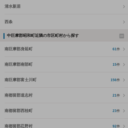
清水新居
西条
中巨摩郡昭和町近隣の市区町村から探す
南巨摩郡身延町
61
件
南巨摩郡南部町
15
件
南巨摩郡富士川町
156
件
南都留郡道志村
21
件
南都留郡西桂町
23
件
南都留郡忍野村
92
件