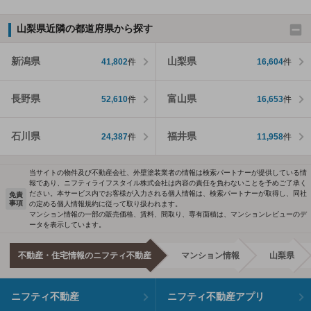
山梨県近隣の都道府県から探す
新潟県
山梨県
41,802
件
16,604
件
長野県
富山県
52,610
件
16,653
件
石川県
福井県
24,387
件
11,958
件
当サイトの物件及び不動産会社、外壁塗装業者の情報は検索パートナーが提供している情
報であり、ニフティライフスタイル株式会社は内容の責任を負わないことを予めご了承く
ださい。本サービス内でお客様が入力される個人情報は、検索パートナーが取得し、同社
免責
事項
の定める個人情報規約に従って取り扱われます。
マンション情報の一部の販売価格、賃料、間取り、専有面積は、マンションレビューのデ
ータを表示しています。
不動産・住宅情報のニフティ不動産
マンション情報
山梨県
ニフティ不動産
ニフティ不動産アプリ