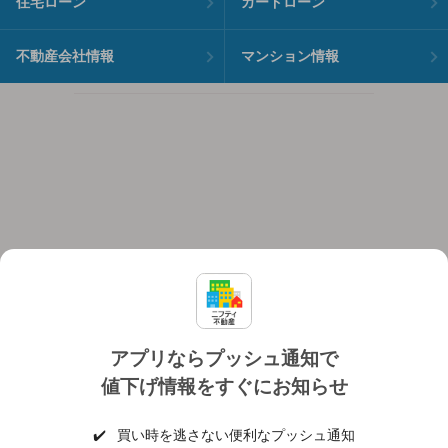
住宅ローン
カードローン
不動産会社情報
マンション情報
アプリならプッシュ通知で
値下げ情報をすぐにお知らせ
対応機種
個人情報保護ポリシー
利用規約
運営会社
✔️
買い時を逃さない便利なプッシュ通知
ヘルプ・お問い合わせ
採用情報