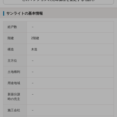
サンライトの基本情報
総戸数
－
階建
2階建
構造
木造
主方位
－
土地権利
－
用途地域
－
新築分譲
－
時の売主
施工会社
－