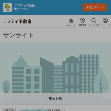
ニフティ不動産
ダウンロード
購入アプリ
カンタン検索
閲覧履歴
マイページ
お気に入り
サンライト
建物外観
所在地
山梨県
中巨摩郡昭和町
清水新居141