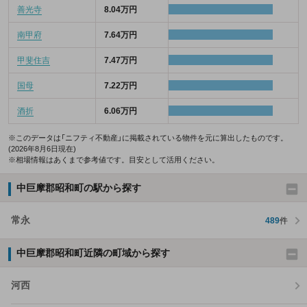
善光寺
8.04万円
南甲府
7.64万円
甲斐住吉
7.47万円
国母
7.22万円
酒折
6.06万円
※このデータは「ニフティ不動産」に掲載されている物件を元に算出したものです。
(2026年8月6日現在)
※相場情報はあくまで参考値です。目安として活用ください。
中巨摩郡昭和町の駅から探す
常永
489
件
中巨摩郡昭和町近隣の町域から探す
河西