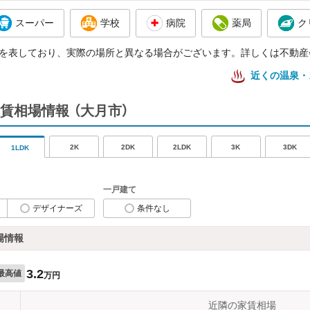
スーパー
学校
病院
薬局
ク
を表しており、実際の場所と異なる場合がございます。詳しくは不動産
近くの温泉・
賃相場情報
（大月市）
2K
2DK
2LDK
3K
3DK
1LDK
一戸建て
デザイナーズ
条件なし
場情報
3.2
最高値
万円
近隣の家賃相場