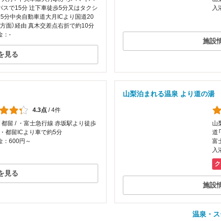
バスで15分 辻下車徒歩5分又はタクシ
入
15分中央自動車道大月ICより国道20
府方面）経由 真木交差点右折で約10分
金：-
施設
を見る
山梨泊まれる温泉 より道の湯
4.3点
/
4件
/ 都留 / ・富士急行線 赤坂駅より徒歩
山
 ・都留ICより車で約5分
道
：600円～
富
入
ク
を見る
施設
温泉・ス