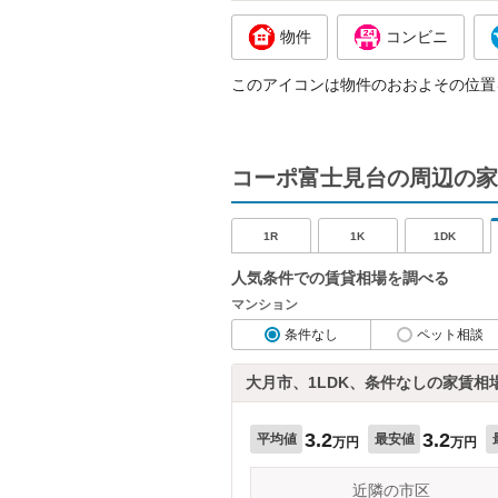
物件
コンビニ
このアイコンは物件のおおよその位置
コーポ富士見台の周辺の家
1R
1K
1DK
人気条件での賃貸相場を調べる
マンション
条件なし
ペット相談
大月市、1LDK、条件なしの家賃相
3.2
3.2
平均値
最安値
万円
万円
近隣の市区