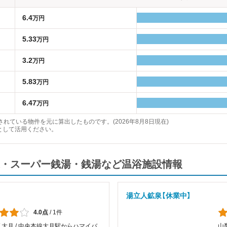
6.4
万円
5.33
万円
3.2
万円
5.83
万円
6.47
万円
れている物件を元に算出したものです。(2026年8月8日現在)
として活用ください。
・スーパー銭湯・銭湯など温浴施設情報
湯立人鉱泉【休業中】
4.0点
/
1件
/ 大月 / 中央本線大月駅からハマイバ
山梨