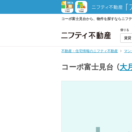
コーポ富士見台から、物件を探すならニフテ
借りる
賃貸
不動産・住宅情報のニフティ不動産
マン
コーポ富士見台
（
大