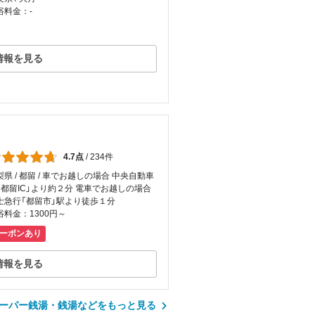
浴料金：-
情報を見る
4.7点
/
234件
梨県 / 都留 / 車でお越しの場合 中央自動車
「都留IC」より約２分 電車でお越しの場合
士急行「都留市」駅より徒歩１分
浴料金：1300円～
ーポンあり
情報を見る
ーパー銭湯・銭湯などをもっと見る