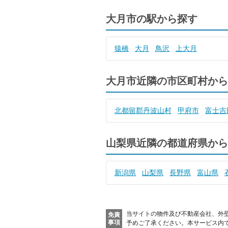
大月市の駅から探す
猿橋
大月
鳥沢
上大月
大月市近隣の市区町村から
北都留郡丹波山村
甲府市
富士吉
山梨県近隣の都道府県から
新潟県
山梨県
長野県
富山県
当サイトの物件及び不動産会社、外
免責
事項
予めご了承ください。
本サービス内