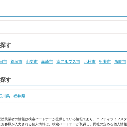
探す
田市
都留市
山梨市
韮崎市
南アルプス市
北杜市
甲斐市
笛吹市
探す
石川県
福井県
壁塗装業者の情報は検索パートナーが提供している情報であり、ニフティライフスタ
でお客様が入力される個人情報は、検索パートナーが取得し、同社の定める個人情報