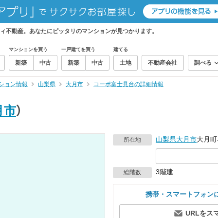
ィ不動産。あなたにピッタリのマンションが見つかります。
マンションを買う
一戸建てを買う
建てる
新築
中古
新築
中古
土地
不動産会社
調べる
ション情報
山梨県
大月市
コーポ富士見台の詳細情報
月市
）
山梨県
大月市
大月町花
所在地
3階建
総階数
携帯・スマートフォン
URLをス