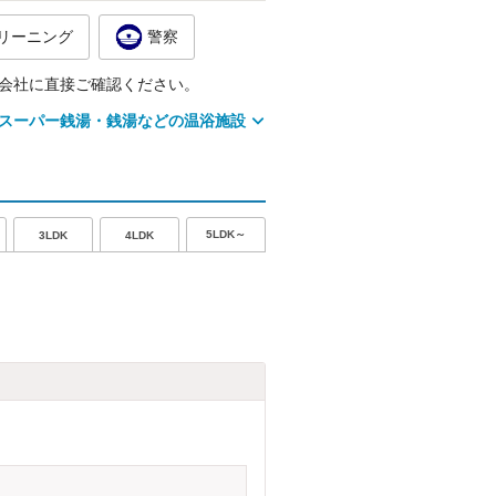
リーニング
警察
会社に直接ご確認ください。
スーパー銭湯・銭湯などの温浴施設
5LDK～
3LDK
4LDK