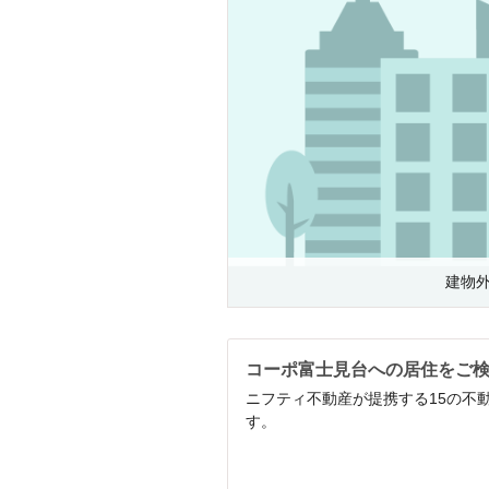
建物
コーポ富士見台への居住をご
ニフティ不動産が提携する15の不
す。