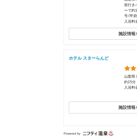
前行き
ーで約
号（甲
入浴料
施設情報
ホテル スターらんど
山梨県 
約15分
入浴料金
施設情報
Powered by