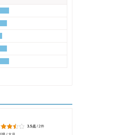
3.5点
/
2件
県 / 大月