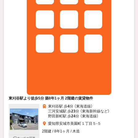
東刈谷駅より徒歩5分 築8年1ヶ月 2階建の賃貸物件
東刈谷駅 歩
4
分 （東海道線）
三河安城駅 歩
23
分 （東海新幹線
など
）
野田新町駅 歩
24
分 （東海道線）
愛知県安城市美園町１丁目５-５
2階建 / 8年1ヶ月 / 木造