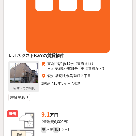
レオネクストK&Yの賃貸物件
東刈谷駅 歩
10
分 （東海道線）
三河安城駅 歩
19
分 （東海道線
など
）
愛知県安城市美園町２丁目
2階建 / 13年5ヶ月 / 木造
すべての写真
駐輪場あり
9.1
新着
万円
（管理費6,000円）
不要
1.0ヶ月
敷
礼