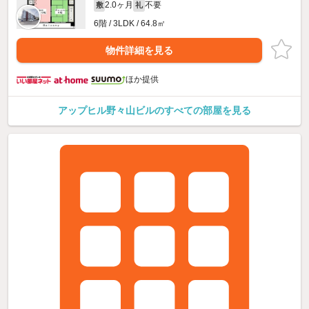
2.0ヶ月
不要
敷
礼
6階 / 3LDK / 64.8㎡
物件詳細を見る
ほか提供
アップヒル野々山ビルのすべての部屋を見る