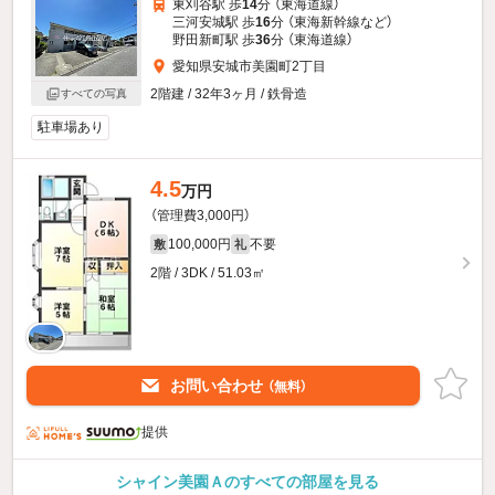
東刈谷駅 歩
14
分 （東海道線）
三河安城駅 歩
16
分 （東海新幹線
など
）
野田新町駅 歩
36
分 （東海道線）
愛知県安城市美園町2丁目
2階建 / 32年3ヶ月 / 鉄骨造
すべての写真
駐車場あり
4.5
万円
（管理費3,000円）
100,000円
不要
敷
礼
2階 / 3DK / 51.03㎡
お問い合わせ
（無料）
提供
シャイン美園Ａのすべての部屋を見る