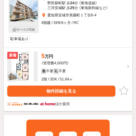
野田新町駅 歩
24
分 （東海道線）
三河安城駅 歩
25
分 （東海新幹線
など
）
愛知県安城市美園町１丁目6-4
4階建 / 39年8ヶ月 / RC
すべての写真
駐車場あり
5
新着
万円
（管理費4,000円）
不要
不要
敷
礼
2階 / 3DK / 51.84㎡
物件詳細を見る
ほか提供