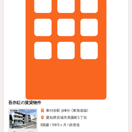
吾亦紅の賃貸物件
東刈谷駅 歩
6
分 （東海道線）
愛知県安城市美園町1丁目
3階建 / 3年5ヶ月 / 鉄骨造