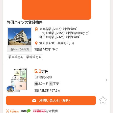
坪田ハイツの賃貸物件
東刈谷駅 歩
11
分 （東海道線）
三河安城駅 歩
15
分 （東海新幹線
など
）
野田新町駅 歩
32
分 （東海道線）
愛知県安城市美園町2丁目
3階建 / 42年 / RC
すべての写真
駐車場あり
駐輪場あり
5.1
万円
（管理費不要）
2.0ヶ月
不要
敷
礼
3階 / 2LDK / 57.2㎡
お問い合わせ
（無料）
ほか提供