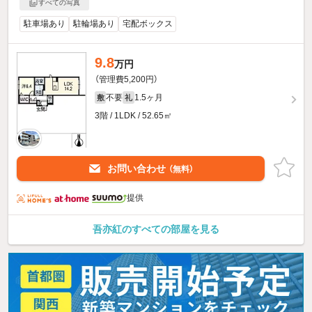
すべての写真
駐車場あり
駐輪場あり
宅配ボックス
9.8
万円
（管理費5,200円）
不要
1.5ヶ月
敷
礼
3階 / 1LDK / 52.65㎡
お問い合わせ
（無料）
提供
吾亦紅のすべての部屋を見る