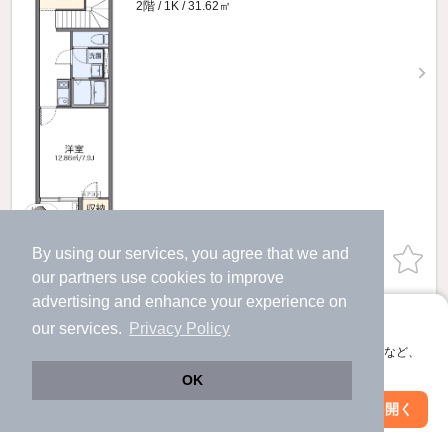
2階 / 1K / 31.62㎡
By using our services, you agree that we and
物件詳細を見る
our
partners
use cookies to improve
advertising and enhance your experience on
提供
アプリに切り替えて、サクサクお部屋探し
our services.
Privacy Policy
6.1
会員登録なしですぐ使える。マップ検索やお気に入り保存など、
万円
アプリ限定の便利な機能が使えます！
OK
（管理費6,000円）
不要
1.0ヶ月
敷
礼
Web版で続行
アプリを開く
市区町村を変更
絞り込み条件を変更
2階 / 1K / 31.62㎡