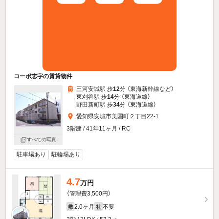
コーポ志字の賃貸物件
三河安城駅 歩
12
分 （東海新幹線
など
）
東刈谷駅 歩
14
分 （東海道線）
野田新町駅 歩
34
分 （東海道線）
愛知県安城市美園町２丁目22-1
3階建 / 41年11ヶ月 / RC
すべての写真
駐車場あり
駐輪場あり
4.7
万円
（管理費3,500円）
2.0ヶ月
不要
敷
礼