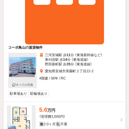
コーポ鳥山の賃貸物件
三河安城駅 歩
11
分 （東海新幹線
など
）
東刈谷駅 歩
14
分 （東海道線）
野田新町駅 歩
35
分 （東海道線）
愛知県安城市美園町２丁目22-2
4階建 / 38年 / RC
すべての写真
駐車場あり
駐輪場あり
5.6
万円
（管理費3,000円）
2.0ヶ月
不要
敷
礼