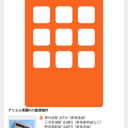
アリエル美園Aの賃貸物件
東刈谷駅 歩
7
分 （東海道線）
三河安城駅 歩
18
分 （東海新幹線
など
）
野田新町駅 歩
27
分 （東海道線）