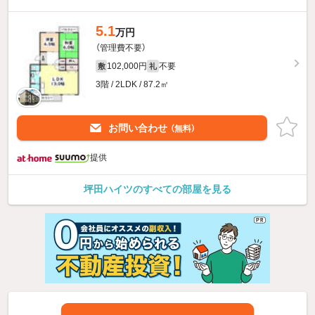
5.1
万円
（管理費不要）
102,000円
不要
敷
礼
3階 / 2LDK / 87.2㎡
お問い合わせ
（無料）
提供
坪田ハイツのすべての部屋を見る