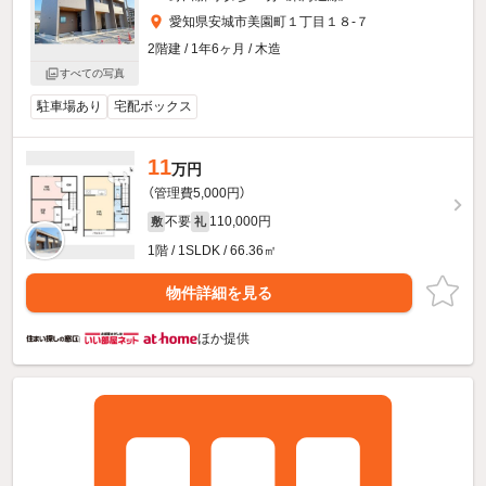
愛知県安城市美園町１丁目１８-７
2階建 / 1年6ヶ月 / 木造
すべての写真
駐車場あり
宅配ボックス
11
万円
（管理費5,000円）
不要
110,000円
敷
礼
1階 / 1SLDK / 66.36㎡
物件詳細を見る
ほか提供