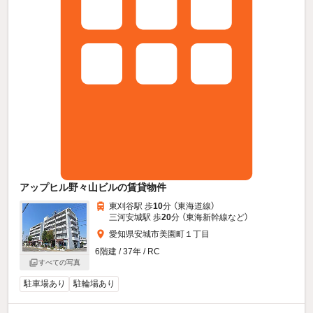
アップヒル野々山ビルの賃貸物件
東刈谷駅 歩
10
分 （東海道線）
三河安城駅 歩
20
分 （東海新幹線
など
）
愛知県安城市美園町１丁目
6階建 / 37年 / RC
すべての写真
駐車場あり
駐輪場あり