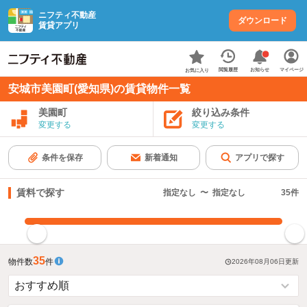
ニフティ不動産
ダウンロード
賃貸アプリ
お知らせ
閲覧履歴
マイページ
お気に入り
安城市美園町(愛知県)の賃貸物件一覧
美園町
絞り込み条件
変更する
変更する
条件を保存
新着通知
アプリで探す
賃料で探す
指定なし
〜
指定なし
35
件
指定した賃料で絞り込む
35
物件数
件
2026年08月06日
更新