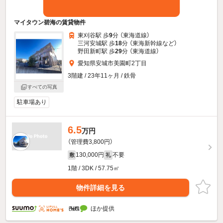
マイタウン碧海の賃貸物件
東刈谷駅 歩
9
分 （東海道線）
三河安城駅 歩
18
分 （東海新幹線
など
）
野田新町駅 歩
29
分 （東海道線）
愛知県安城市美園町2丁目
3階建 / 23年11ヶ月 / 鉄骨
すべての写真
駐車場あり
6.5
万円
（管理費3,800円）
130,000円
不要
敷
礼
1階 / 3DK / 57.75㎡
物件詳細を見る
ほか提供