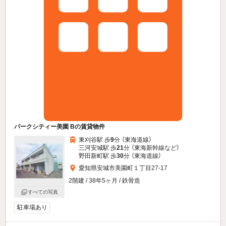
パークシティー美園 Bの賃貸物件
東刈谷駅 歩
9
分 （東海道線）
三河安城駅 歩
21
分 （東海新幹線
など
）
野田新町駅 歩
30
分 （東海道線）
愛知県安城市美園町１丁目27-17
2階建 / 38年5ヶ月 / 鉄骨造
すべての写真
駐車場あり