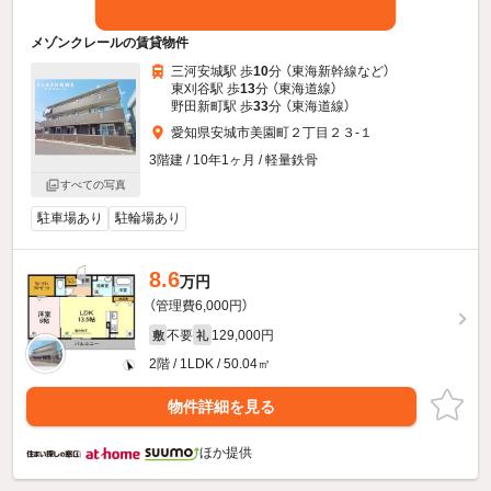
メゾンクレールの賃貸物件
三河安城駅 歩
10
分 （東海新幹線
など
）
東刈谷駅 歩
13
分 （東海道線）
野田新町駅 歩
33
分 （東海道線）
愛知県安城市美園町２丁目２３-１
3階建 / 10年1ヶ月 / 軽量鉄骨
すべての写真
駐車場あり
駐輪場あり
8.6
万円
（管理費6,000円）
不要
129,000円
敷
礼
2階 / 1LDK / 50.04㎡
物件詳細を見る
ほか提供