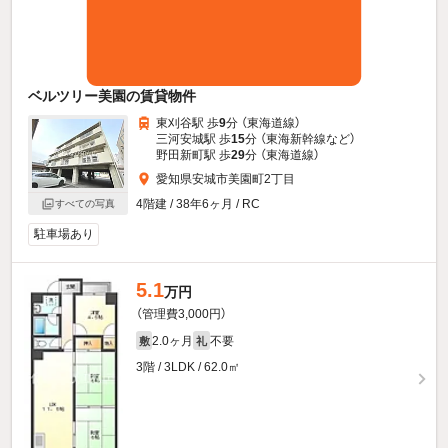
ベルツリー美園の賃貸物件
東刈谷駅 歩
9
分 （東海道線）
三河安城駅 歩
15
分 （東海新幹線
など
）
野田新町駅 歩
29
分 （東海道線）
愛知県安城市美園町2丁目
4階建 / 38年6ヶ月 / RC
すべての写真
駐車場あり
5.1
万円
（管理費3,000円）
2.0ヶ月
不要
敷
礼
3階 / 3LDK / 62.0㎡