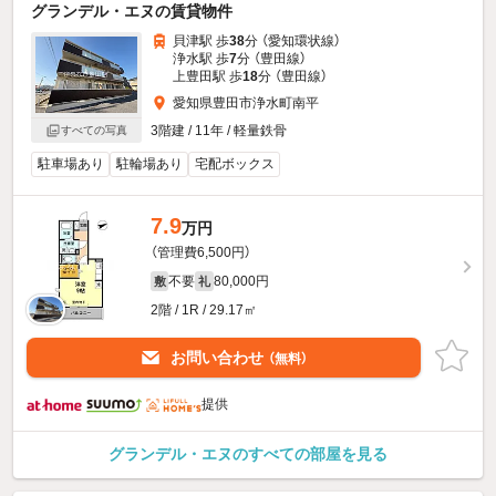
グランデル・エヌの賃貸物件
貝津駅 歩
38
分 （愛知環状線）
浄水駅 歩
7
分 （豊田線）
上豊田駅 歩
18
分 （豊田線）
愛知県豊田市浄水町南平
3階建 / 11年 / 軽量鉄骨
すべての写真
駐車場あり
駐輪場あり
宅配ボックス
7.9
万円
（管理費6,500円）
不要
80,000円
敷
礼
2階 / 1R / 29.17㎡
お問い合わせ
（無料）
提供
グランデル・エヌのすべての部屋を見る