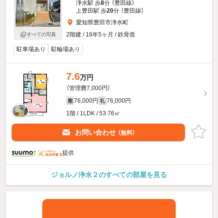
浄水駅 歩
8
分 （豊田線）
上豊田駅 歩
20
分 （豊田線）
愛知県豊田市浄水町
2階建 / 16年5ヶ月 / 鉄骨造
すべての写真
駐車場あり
駐輪場あり
7.6
万円
（管理費7,000円）
76,000円
76,000円
敷
礼
1階 / 1LDK / 53.76㎡
お問い合わせ
（無料）
提供
ジョルノ浄水２のすべての部屋を見る