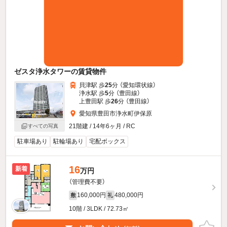
ゼスタ浄水タワーの賃貸物件
貝津駅 歩
25
分 （愛知環状線）
浄水駅 歩
5
分 （豊田線）
上豊田駅 歩
26
分 （豊田線）
愛知県豊田市浄水町伊保原
21階建 / 14年6ヶ月 / RC
すべての写真
駐車場あり
駐輪場あり
宅配ボックス
16
新着
万円
（管理費不要）
160,000円
480,000円
敷
礼
10階 / 3LDK / 72.73㎡