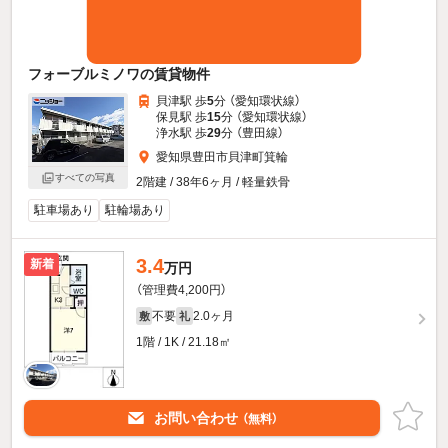
フォーブルミノワの賃貸物件
貝津駅 歩
5
分 （愛知環状線）
保見駅 歩
15
分 （愛知環状線）
浄水駅 歩
29
分 （豊田線）
愛知県豊田市貝津町箕輪
すべての写真
2階建 / 38年6ヶ月 / 軽量鉄骨
駐車場あり
駐輪場あり
3.4
新着
万円
（管理費4,200円）
不要
2.0ヶ月
敷
礼
1階 / 1K / 21.18㎡
お問い合わせ
（無料）