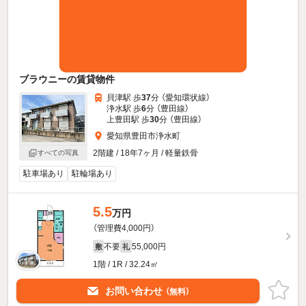
ブラウニーの賃貸物件
貝津駅 歩
37
分 （愛知環状線）
浄水駅 歩
6
分 （豊田線）
上豊田駅 歩
30
分 （豊田線）
愛知県豊田市浄水町
2階建 / 18年7ヶ月 / 軽量鉄骨
すべての写真
駐車場あり
駐輪場あり
5.5
万円
（管理費4,000円）
不要
55,000円
敷
礼
1階 / 1R / 32.24㎡
お問い合わせ
（無料）