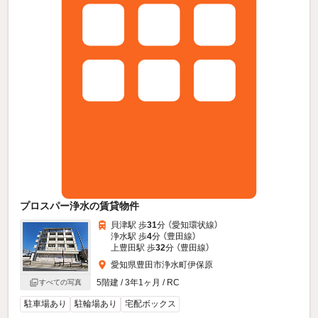
プロスパー浄水の賃貸物件
貝津駅 歩
31
分 （愛知環状線）
浄水駅 歩
4
分 （豊田線）
上豊田駅 歩
32
分 （豊田線）
愛知県豊田市浄水町伊保原
5階建 / 3年1ヶ月 / RC
すべての写真
駐車場あり
駐輪場あり
宅配ボックス