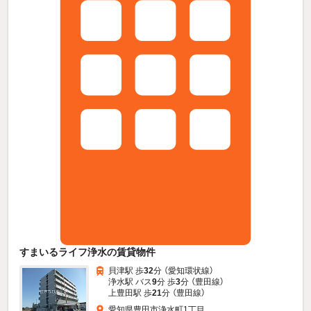
すまいるライフ浄水の賃貸物件
貝津駅 歩
32
分 （愛知環状線）
浄水駅 バス
9
分 歩
3
分 （豊田線）
上豊田駅 歩
21
分 （豊田線）
愛知県豊田市浄水町1丁目