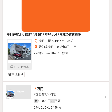
春日井駅より徒歩16分 築12年10ヶ月 2階建の賃貸物件
春日井駅 歩
16
分 （中央線）
愛知県春日井市穴橋町1丁目
2階建 / 12年10ヶ月 / 鉄骨
すべての写真
駐車場あり
7
万円
（管理費3,000円）
80,000円
不要
敷
礼
2階 / 2LDK / 54.54㎡