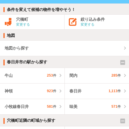
条件を変えて候補の物件を増やそう！
穴橋町
絞り込み条件
変更する
変更する
地図
地図から探す
春日井市の駅から探す
牛山
間内
253
件
285
件
神領
春日井
923
件
1,113
件
小牧線春日井
味美
581
件
571
件
穴橋町近隣の町域から探す