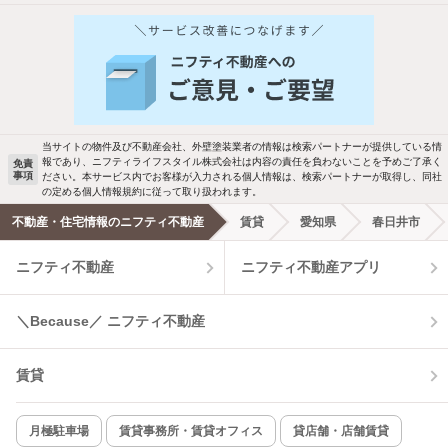
他の人はこんな条件で絞り込んでいます！
人気のこだわり条件
バス・トイレ別
2階以上
駐車場あり
ペット相談
当サイトの物件及び不動産会社、外壁塗装業者の情報は検索パートナーが提供している情
報であり、ニフティライフスタイル株式会社は内容の責任を負わないことを予めご了承く
免責
事項
ださい。本サービス内でお客様が入力される個人情報は、検索パートナーが取得し、同社
洗濯機置場あり
独立洗面台
の定める個人情報規約に従って取り扱われます。
不動産・住宅情報のニフティ不動産
賃貸
愛知県
春日井市
エアコンあり
都市ガス
ニフティ不動産
ニフティ不動産アプリ
温水洗浄便座
オートロック
＼Because／ ニフティ不動産
コンロ2口以上
追焚き機能
賃貸
TV付インターホン
角部屋
新着のみ
インターネット無料
月極駐車場
賃貸事務所・賃貸オフィス
貸店舗・店舗賃貸