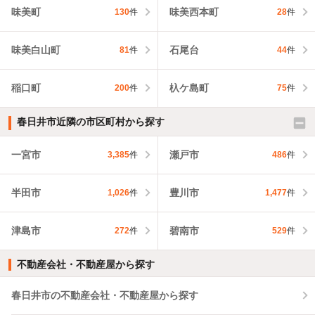
味美町
味美西本町
130
件
28
件
味美白山町
石尾台
81
件
44
件
稲口町
杁ケ島町
200
件
75
件
春日井市近隣の市区町村から探す
一宮市
瀬戸市
3,385
件
486
件
半田市
豊川市
1,026
件
1,477
件
津島市
碧南市
272
件
529
件
不動産会社・不動産屋から探す
春日井市の不動産会社・不動産屋から探す