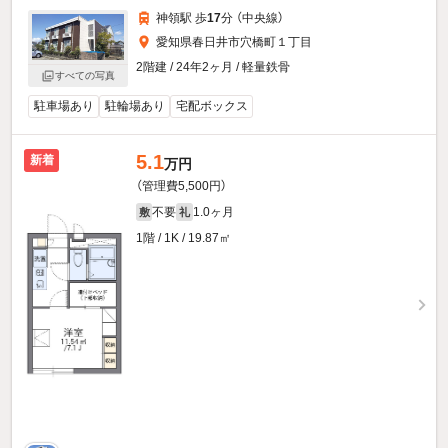
神領駅 歩
17
分 （中央線）
愛知県春日井市穴橋町１丁目
2階建 / 24年2ヶ月 / 軽量鉄骨
すべての写真
駐車場あり
駐輪場あり
宅配ボックス
5.1
新着
万円
（管理費5,500円）
不要
1.0ヶ月
敷
礼
1階 / 1K / 19.87㎡