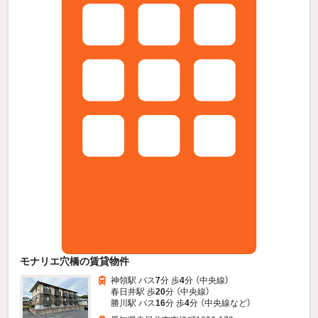
モナリエ穴橋の賃貸物件
神領駅 バス
7
分 歩
4
分 （中央線）
春日井駅 歩
20
分 （中央線）
勝川駅 バス
16
分 歩
4
分 （中央線
など
）