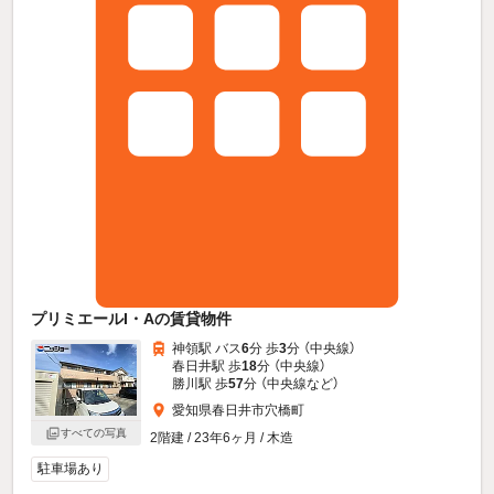
プリミエールI・Aの賃貸物件
神領駅 バス
6
分 歩
3
分 （中央線）
春日井駅 歩
18
分 （中央線）
勝川駅 歩
57
分 （中央線
など
）
愛知県春日井市穴橋町
すべての写真
2階建 / 23年6ヶ月 / 木造
駐車場あり