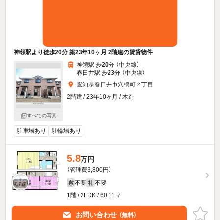
神領駅より徒歩20分 築23年10ヶ月 2階建の賃貸物件
神領駅 歩
20
分 （中央線）
春日井駅 歩
23
分 （中央線）
愛知県春日井市穴橋町２丁目
2階建 / 23年10ヶ月 / 木造
すべての写真
駐車場あり
駐輪場あり
5.8
万円
（管理費3,800円）
不要
不要
敷
礼
1階 / 2LDK / 60.11㎡
お問い合わせ
（無料）