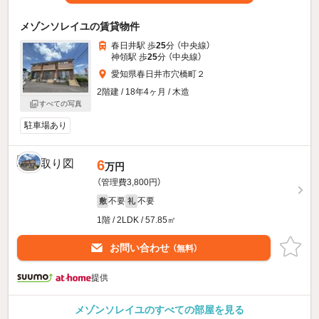
メゾンソレイユの賃貸物件
春日井駅 歩
25
分 （中央線）
神領駅 歩
25
分 （中央線）
愛知県春日井市穴橋町２
2階建 / 18年4ヶ月 / 木造
すべての写真
駐車場あり
6
万円
（管理費3,800円）
不要
不要
敷
礼
1階 / 2LDK / 57.85㎡
お問い合わせ
（無料）
提供
メゾンソレイユのすべての部屋を見る