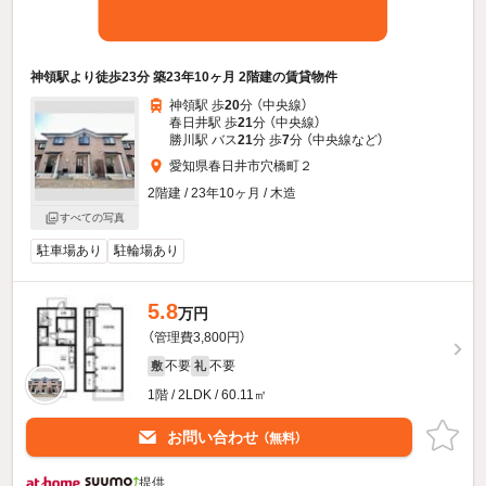
神領駅より徒歩23分 築23年10ヶ月 2階建の賃貸物件
神領駅 歩
20
分 （中央線）
春日井駅 歩
21
分 （中央線）
勝川駅 バス
21
分 歩
7
分 （中央線
など
）
愛知県春日井市穴橋町２
2階建 / 23年10ヶ月 / 木造
すべての写真
駐車場あり
駐輪場あり
5.8
万円
（管理費3,800円）
不要
不要
敷
礼
1階 / 2LDK / 60.11㎡
お問い合わせ
（無料）
提供