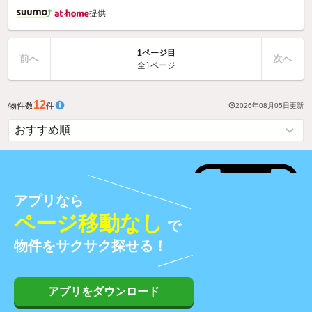
提供
1ページ目
前へ
次へ
全1ページ
12
物件数
件
2026年08月05日
更新
アプリなら
ページ移動なし
で
物件をサクサク探せる！
アプリをダウンロード