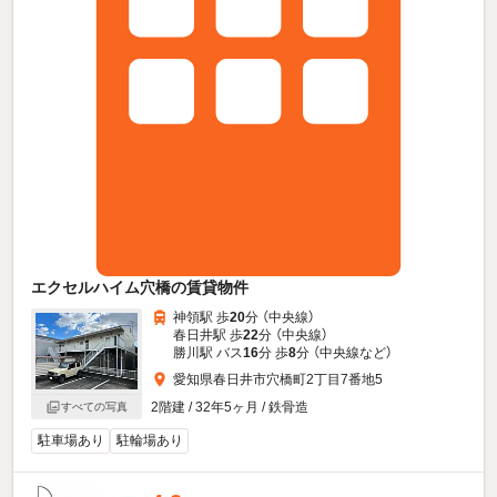
エクセルハイム穴橋の賃貸物件
神領駅 歩
20
分 （中央線）
春日井駅 歩
22
分 （中央線）
勝川駅 バス
16
分 歩
8
分 （中央線
など
）
愛知県春日井市穴橋町2丁目7番地5
2階建 / 32年5ヶ月 / 鉄骨造
すべての写真
駐車場あり
駐輪場あり