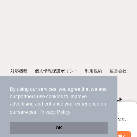
対応機種
個人情報保護ポリシー
利用規約
運営会社
ヘルプ・お問い合わせ
採用情報
By using our services, you agree that we and
our
partners
use cookies to improve
advertising and enhance your experience on
アプリに切り替えて、サクサクお部屋探し
our services.
Privacy Policy
会員登録なしですぐ使える。マップ検索やお気に入り保存など、
©NIFTY Lifestyle Co., Ltd.
アプリ限定の便利な機能が使えます！
OK
Web版で続行
アプリを開く