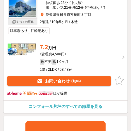
神領駅 歩
23
分 （中央線）
勝川駅 バス
21
分 歩
12
分 （中央線
など
）
愛知県春日井市穴橋町３丁目
2階建 / 10年5ヶ月 / 木造
すべての写真
駐車場あり
駐輪場あり
7.2
万円
（管理費4,500円）
不要
1.0ヶ月
敷
礼
1階 / 2LDK / 58.48㎡
お問い合わせ
（無料）
ほか提供
コンフォール片坪のすべての部屋を見る