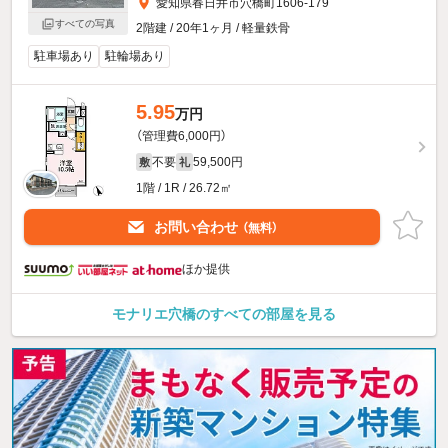
愛知県春日井市穴橋町1606-179
すべての写真
2階建 / 20年1ヶ月 / 軽量鉄骨
駐車場あり
駐輪場あり
5.95
万円
（管理費6,000円）
不要
59,500円
敷
礼
1階 / 1R / 26.72㎡
お問い合わせ
（無料）
ほか提供
モナリエ穴橋のすべての部屋を見る