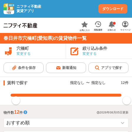
ニフティ不動産
ダウンロード
賃貸アプリ
お知らせ
閲覧履歴
マイページ
お気に入り
春日井市穴橋町(愛知県)の賃貸物件一覧
穴橋町
絞り込み条件
変更する
変更する
条件を保存
新着通知
アプリで探す
賃料で探す
指定なし
〜
指定なし
12
件
指定した賃料で絞り込む
12
物件数
件
2026年08月05日
更新