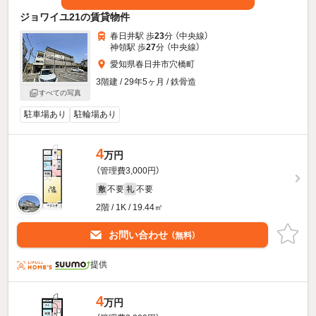
ジョワイユ21の賃貸物件
春日井駅 歩
23
分 （中央線）
神領駅 歩
27
分 （中央線）
愛知県春日井市穴橋町
3階建 / 29年5ヶ月 / 鉄骨造
すべての写真
駐車場あり
駐輪場あり
4
万円
（管理費3,000円）
不要
不要
敷
礼
2階 / 1K / 19.44㎡
お問い合わせ
（無料）
提供
4
万円