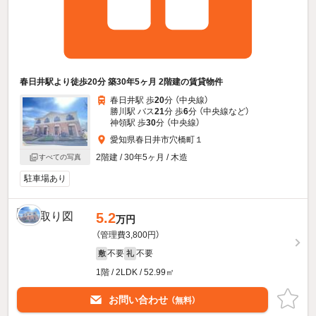
春日井駅より徒歩20分 築30年5ヶ月 2階建の賃貸物件
春日井駅 歩
20
分 （中央線）
勝川駅 バス
21
分 歩
6
分 （中央線
など
）
神領駅 歩
30
分 （中央線）
愛知県春日井市穴橋町１
2階建 / 30年5ヶ月 / 木造
すべての写真
駐車場あり
5.2
万円
（管理費3,800円）
不要
不要
敷
礼
1階 / 2LDK / 52.99㎡
お問い合わせ
（無料）