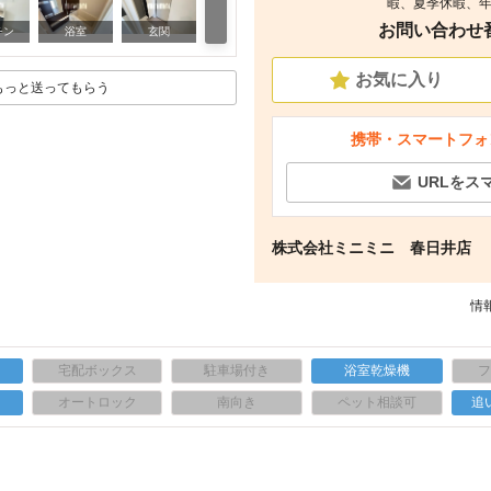
暇、夏季休暇、年
お問い合わせ番号
リビング/ダイニング
チン
浴室
玄関
お気に入り
もっと送ってもらう
携帯・スマートフォ
URLをス
株式会社ミニミニ 春日井店
情報
宅配ボックス
駐車場付き
浴室乾燥機
上
オートロック
南向き
ペット相談可
追