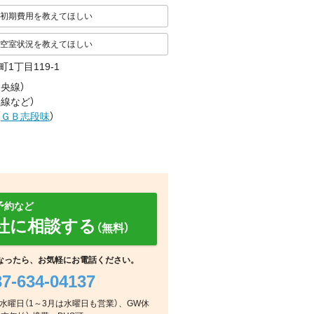
初期費用を教えてほしい
空室状況を教えてほしい
町1丁目119-1
中央線
）
央線
など
）
（
ＧＢ志段味
）
予約など
社に相談する
（無料）
なったら、お気軽にお電話ください。
37-634-04137
ッチン
浴室
その他
毎週水曜日（1～3月は水曜日も営業）、GW休