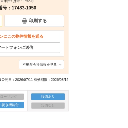
末年始） 携帯・PHS可
：17483-1050
その他
その他
その他
その他
印刷する
ンにこの物件情報を送る
マートフォンに送信
不動産会社情報を見る
公開日：2026/07/11 有効期限：2026/08/15
フローリング
設備あり
い焚き機能付
設備なし