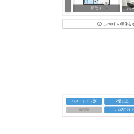
間取り
周辺
キッ
この物件の画像を
バス・トイレ別
2階以上
角部屋
コンロ2口以