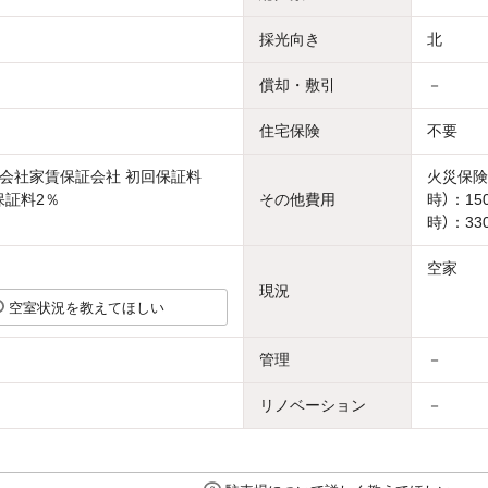
採光向き
北
償却・敷引
－
住宅保険
不要
会社家賃保証会社 初回保証料
火災保険
保証料2％
その他費用
時）：1
時）：33
空家
現況
空室状況を教えてほしい
管理
－
リノベーション
－