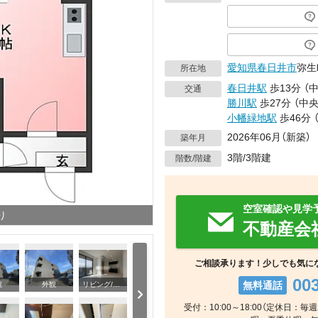
愛知県
春日井市
弥生
所在地
春日井駅
歩13分
（
交通
勝川駅
歩27分
（
中
小幡緑地駅
歩46分
2026年06月（新築）
築年月
3階/3階建
階数/階建
空室確認や見学
り
不動産会
ご相談承ります！少しでも気に
00
無料通話
観
外観
リビング/ダイニング
キ
受付：10:00～18:00（定休日：