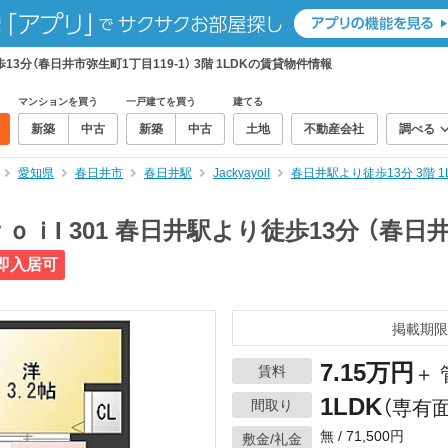
13分（春日井市弥生町1丁目119-1） 3階 1LDKの賃貸物件情報
マンションを買う
一戸建てを買う
建てる
新築
中古
新築
中古
土地
不動産会社
調べる
愛知県
春日井市
春日井駅
JackyayoiI
春日井駅より徒歩13分 3階 
ｉI 301 春日井駅より徒歩13分 （春日井
即入居可
掲載期限
7.15万円
賃料
＋ 
1LDK
間取り
（専有面
無 / 71,500円
敷金/礼金