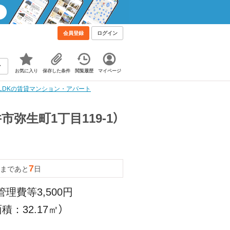
会員登録
ログイン
お気に入り
保存した条件
閲覧履歴
マイページ
1LDKの賃貸マンション・アパート
市弥生町1丁目119-1）
7
まであと
日
管理費等3,500円
積：32.17㎡）