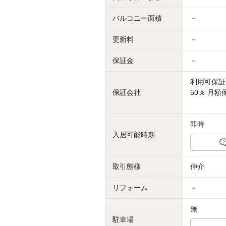
バルコニー面積
－
更新料
－
保証金
－
利用可保証
保証会社
50％ 月額
即時
入居可能時期
取引態様
仲介
リフォーム
－
無
駐車場