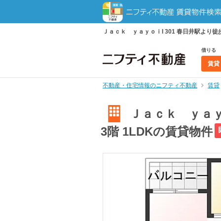
Ｊａｃｋ ｙａｙｏｉI 301 春日井駅より徒歩
借りる
賃貸
不動産・住宅情報のニフティ不動産
賃貸
Ｊａｃｋ ｙａｙｏ
3階 1LDKの賃貸物件