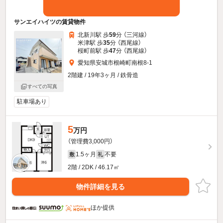
サンエイハイツの賃貸物件
北新川駅 歩
59
分 （三河線）
米津駅 歩
35
分 （西尾線）
桜町前駅 歩
47
分 （西尾線）
愛知県安城市根崎町南根8-1
2階建 / 19年3ヶ月 / 鉄骨造
すべての写真
駐車場あり
5
万円
（管理費3,000円）
1.5ヶ月
不要
敷
礼
2階 / 2DK / 46.17㎡
物件詳細を見る
ほか提供