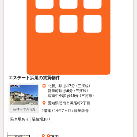
エステート浜尾の賃貸物件
北新川駅 歩
17
分 （三河線）
新川町駅 歩
6
分 （三河線）
碧南中央駅 歩
15
分 （三河線）
愛知県碧南市浜尾町2丁目
すべての写真
2階建 / 14年7ヶ月 / 軽量鉄骨
駐車場あり
駐輪場あり
8.9
万円