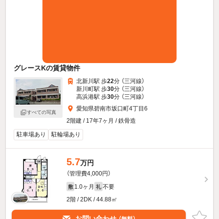
グレースKの賃貸物件
北新川駅 歩
22
分 （三河線）
新川町駅 歩
30
分 （三河線）
高浜港駅 歩
30
分 （三河線）
愛知県碧南市坂口町4丁目6
すべての写真
2階建 / 17年7ヶ月 / 鉄骨造
駐車場あり
駐輪場あり
5.7
万円
（管理費4,000円）
1.0ヶ月
不要
敷
礼
2階 / 2DK / 44.88㎡
お問い合わせ
（無料）