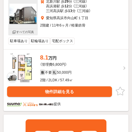
北新川駅 歩
29
分 （三河線）
高浜港駅 歩
12
分 （三河線）
三河高浜駅 歩
13
分 （三河線）
愛知県高浜市向山町１丁目
2階建 / 11年6ヶ月 / 軽量鉄骨
すべての写真
駐車場あり
駐輪場あり
宅配ボックス
8.1
万円
（管理費6,800円）
不要
50,000円
敷
礼
2階 / 2LDK / 57.49㎡
物件詳細を見る
提供