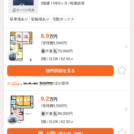
3階建 / 4年8ヶ月 / 軽量鉄骨
すべての写真
駐車場あり
駐輪場あり
宅配ボックス
8.9
万円
（管理費5,500円）
不要
70,000円
敷
礼
3階 / 2LDK / 62.92㎡
物件詳細を見る
ほか提供
9.2
万円
（管理費5,500円）
不要
90,000円
敷
礼
3階 / 2LDK / 62.92㎡
お問い合わせ
（無料）