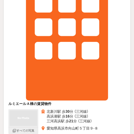
ルミエールＡ棟の賃貸物件
北新川駅 歩
30
分 （三河線）
高浜港駅 歩
16
分 （三河線）
三河高浜駅 歩
21
分 （三河線）
愛知県高浜市向山町５丁目９-８
すべての写真