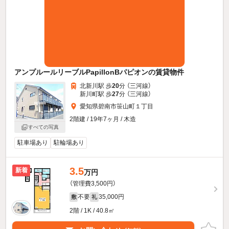
アンプルールリーブルPapillonBパピオンの賃貸物件
北新川駅 歩
20
分 （三河線）
新川町駅 歩
27
分 （三河線）
愛知県碧南市笹山町１丁目
2階建 / 19年7ヶ月 / 木造
すべての写真
駐車場あり
駐輪場あり
3.5
新着
万円
（管理費3,500円）
不要
35,000円
敷
礼
2階 / 1K / 40.8㎡