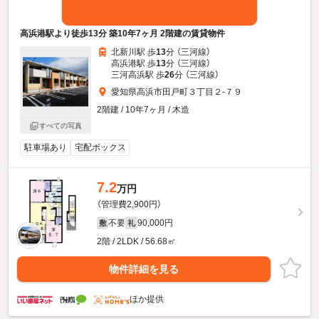
高浜港駅より徒歩13分 築10年7ヶ月 2階建の賃貸物件
北新川駅 歩
13
分 （三河線）
高浜港駅 歩
13
分 （三河線）
三河高浜駅 歩
26
分 （三河線）
愛知県高浜市田戸町３丁目２-７９
2階建 / 10年7ヶ月 / 木造
すべての写真
駐車場あり
宅配ボックス
7.2
万円
（管理費2,900円）
不要
90,000円
敷
礼
2階 / 2LDK / 56.68㎡
物件詳細を見る
ほか提供