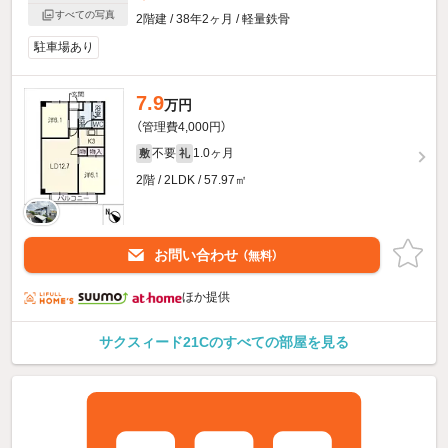
すべての写真
2階建 / 38年2ヶ月 / 軽量鉄骨
駐車場あり
7.9
万円
（管理費4,000円）
不要
1.0ヶ月
敷
礼
2階 / 2LDK / 57.97㎡
お問い合わせ
（無料）
ほか提供
サクスィード21Cのすべての部屋を見る