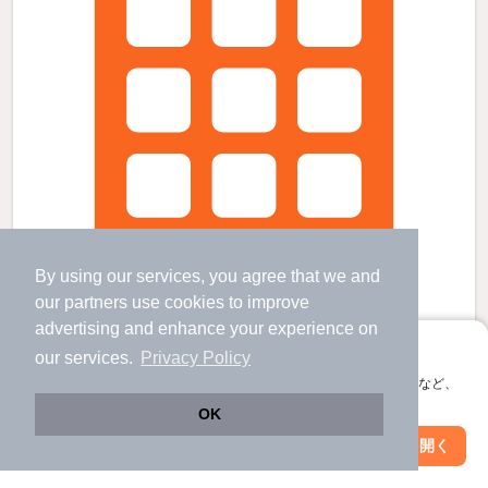
By using our services, you agree that we and
our
partners
use cookies to improve
advertising and enhance your experience on
アプリに切り替えて、サクサクお部屋探し
our services.
Privacy Policy
碧南中央駅より徒歩6分 築19年10ヶ月 3階建の賃貸物件
会員登録なしですぐ使える。マップ検索やお気に入り保存など、
アプリ限定の便利な機能が使えます！
北新川駅 歩
25
分 （三河線）
OK
碧南中央駅 歩
6
分 （三河線）
新川町駅 歩
11
分 （三河線）
Web版で続行
アプリを開く
駅・沿線を変更
絞り込み条件を変更
愛知県碧南市末広町１丁目