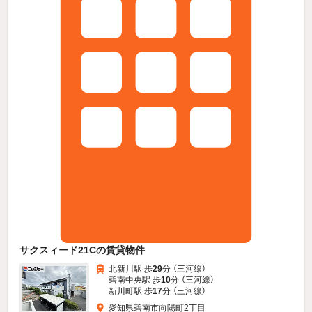
サクスィード21Cの賃貸物件
北新川駅 歩
29
分 （三河線）
碧南中央駅 歩
10
分 （三河線）
新川町駅 歩
17
分 （三河線）
愛知県碧南市向陽町2丁目