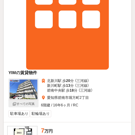
YIMの賃貸物件
北新川駅 歩
20
分 （三河線）
新川町駅 歩
13
分 （三河線）
碧南中央駅 歩
18
分 （三河線）
愛知県碧南市堀方町2丁目
すべての写真
6階建 / 16年6ヶ月 / RC
駐車場あり
駐輪場あり
7
万円