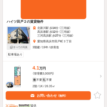
ハイツ田戸２の賃貸物件
北新川駅 歩
14
分 （三河線）
高浜港駅 歩
12
分 （三河線）
三河高浜駅 歩
27
分 （三河線）
愛知県高浜市田戸町３丁目
3階建 / 19年 / 鉄骨造
すべての写真
駐車場あり
4.1
万円
（管理費3,000円）
不要
不要
敷
礼
2階 / 1K / 26.35㎡
お問い合わせ
（無料）
提供