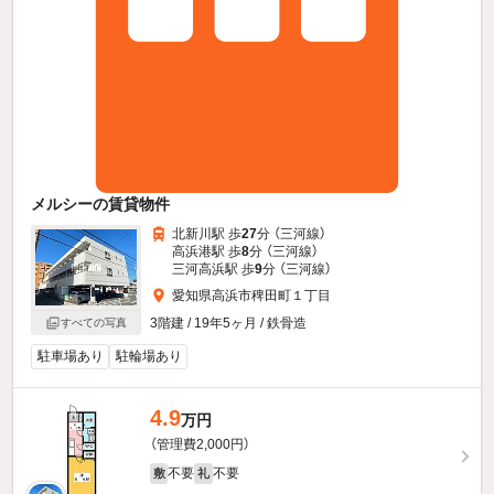
メルシーの賃貸物件
北新川駅 歩
27
分 （三河線）
高浜港駅 歩
8
分 （三河線）
三河高浜駅 歩
9
分 （三河線）
愛知県高浜市稗田町１丁目
3階建 / 19年5ヶ月 / 鉄骨造
すべての写真
駐車場あり
駐輪場あり
4.9
万円
（管理費2,000円）
不要
不要
敷
礼