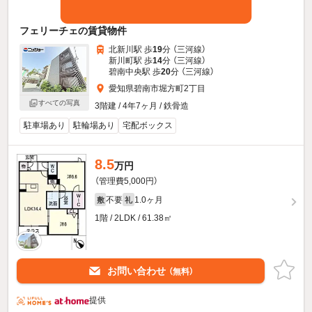
フェリーチェの賃貸物件
北新川駅 歩
19
分 （三河線）
新川町駅 歩
14
分 （三河線）
碧南中央駅 歩
20
分 （三河線）
愛知県碧南市堀方町2丁目
すべての写真
3階建 / 4年7ヶ月 / 鉄骨造
駐車場あり
駐輪場あり
宅配ボックス
8.5
万円
（管理費5,000円）
不要
1.0ヶ月
敷
礼
1階 / 2LDK / 61.38㎡
お問い合わせ
（無料）
提供