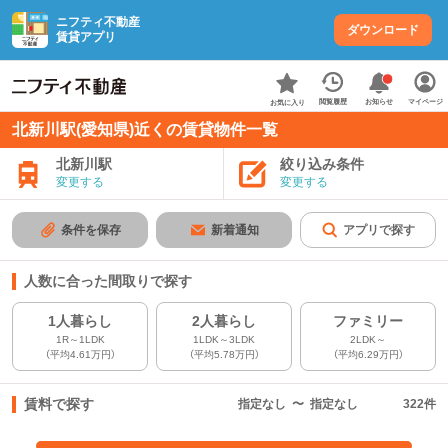
ニフティ不動産
ダウンロード
賃貸アプリ
お知らせ
閲覧履歴
マイページ
お気に入り
北新川駅(愛知県)近くの賃貸物件一覧
北新川駅
絞り込み条件
変更する
変更する
条件を保存
新着通知
アプリで探す
人数に合った間取りで探す
1人暮らし
2人暮らし
ファミリー
1R～1LDK
1LDK～3LDK
2LDK～
（平均4.61万円）
（平均5.78万円）
（平均6.29万円）
賃料で探す
指定なし
〜
指定なし
322
件