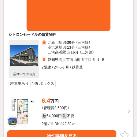
シトロンセードルの賃貸物件
北新川駅 歩
30
分 （三河線）
高浜港駅 歩
13
分 （三河線）
三河高浜駅 歩
16
分 （三河線）
愛知県高浜市向山町６丁目６-１-Ｂ
2階建 / 2年5ヶ月 / 鉄骨造
すべての写真
駐車場あり
宅配ボックス
6.4
万円
（管理費3,500円）
64,000円
不要
敷
礼
2階 / 1LDK / 42.81㎡
物件詳細を見る