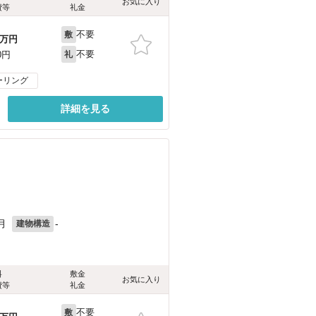
お気に入り
費等
礼金
不要
敷
万円
不要
0円
礼
ーリング
詳細を見る
月
-
建物構造
料
敷金
お気に入り
費等
礼金
不要
敷