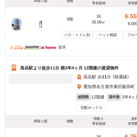
間取り図
階数
専有面積
管理
6.55
1K
6階
26.09㎡
8,00
バス・トイレ別
ペット相談
フロ
提供
高岳駅より徒歩11分 築3年4ヶ月 12階建の賃貸物件
高岳駅 歩
11
分 （桜通線）
愛知県名古屋市東区飯田町
12階建
3年4ヶ
総階数
築年数
宅配ボックス
間取り
賃
間取り図
階数
専有面積
管理
6.75
1K