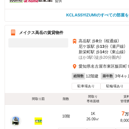
提供
KCLASSYIZUMIのすべての部屋
メイクス高岳の賃貸物件
高岳駅 歩
8
分 （桜通線）
尼ケ坂駅 歩
13
分 （瀬戸線）
新栄町駅 歩
14
分 （東山線）
ほか3駅（徒歩20分圏内）
愛知県名古屋市東区飯田町
12階建
3年4ヶ
総階数
築年数
駐車場あり
駐輪場あり
間取り
賃
間取り図
階数
専有面積
管理
7
1K
万
10階
26.09㎡
8,00