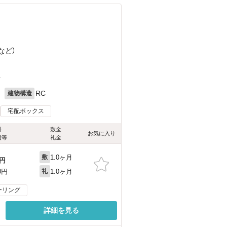
など
）
4
月
RC
建物構造
宅配ボックス
料
敷金
お気に入り
費等
礼金
1.0ヶ月
敷
円
1.0ヶ月
0円
礼
ーリング
詳細を見る