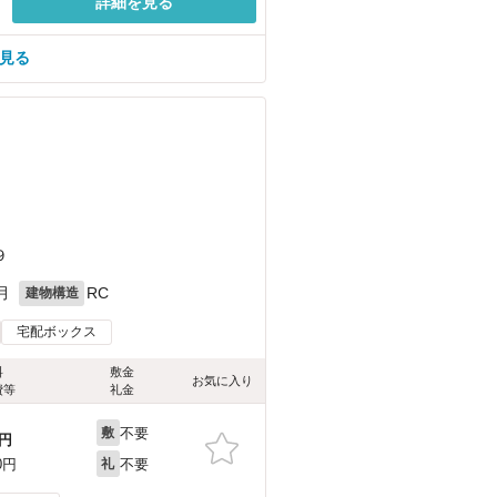
詳細を見る
を見る
９
月
RC
建物構造
宅配ボックス
料
敷金
お気に入り
費等
礼金
不要
敷
円
不要
0円
礼