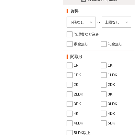
賃料
〜
管理費など込み
敷金無し
礼金無し
間取り
1R
1K
1DK
1LDK
2K
2DK
2LDK
3K
3DK
3LDK
4K
4DK
4LDK
5DK
5LDK以上