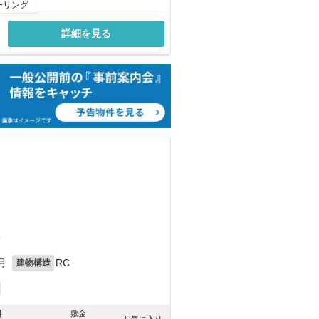
ーリング
詳細を見る
9
月
RC
建物構造
料
敷金
お気に入り