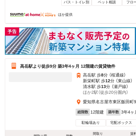
バス・トイレ別
ペット相談
フロ
ほか提供
高岳駅より徒歩9分 築3年4ヶ月 12階建の賃貸物件
高岳駅 歩
8
分 （桜通線）
新栄町駅 歩
12
分 （東山線）
清水駅 歩
13
分 （瀬戸線）
ほか2駅（徒歩20分圏内）
愛知県名古屋市東区飯田町
12階建
3年4ヶ
総階数
築年数
駐輪場あり
宅配ボックス
間取り
賃
間取り図
階数