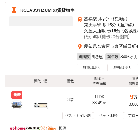
KCLASSYIZUMIの賃貸物件
高岳駅 歩
7
分 （桜通線）
東大手駅 歩
15
分 （瀬戸線）
久屋大通駅 歩
15
分 （名城線
ほか4駅（徒歩20分圏内）
愛知県名古屋市東区飯田町
9階建
8年6ヶ
総階数
築年数
駐車場あり
駐輪場あり
間取り
賃
間取り図
階数
専有面積
管理
新着
9
1LDK
万
3階
38.49㎡
8,00
バス・トイレ別
ペット相談
フロ
提供