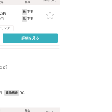
費等
礼金
不要
敷
万円
不要
0円
礼
ーリング
詳細を見る
など
）
月
RC
建物構造
料
敷金