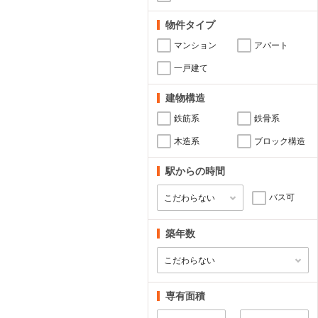
物件タイプ
マンション
アパート
一戸建て
建物構造
鉄筋系
鉄骨系
木造系
ブロック構造
駅からの時間
バス可
築年数
専有面積