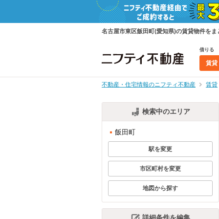
名古屋市東区飯田町(愛知県)の賃貸物件を
借りる
賃貸
不動産・住宅情報のニフティ不動産
賃貸
検索中のエリア
飯田町
駅を変更
市区町村を変更
地図から探す
詳細条件を編集