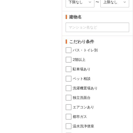
〜
建物名
こだわり条件
バス・トイレ別
2階以上
駐車場あり
ペット相談
洗濯機置場あり
独立洗面台
エアコンあり
都市ガス
温水洗浄便座