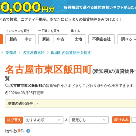
まとめて検索、ニフティ不動産。あなたにピッタリの賃貸物件をみつけよう！
マンションを買う
一戸建てを買う
建てる
新築
中古
新築
中古
土地
不動産会社
調べる
愛知県
名古屋市東区
飯田町の賃貸物件を探す
名古屋市東区飯田町
(愛知県)の賃貸物件
覧
名古屋市東区飯田町
の賃貸物件をさまざまなこだわり条件から検索できます
2026年08月05日
更新
現在の選択条件：
-
絞り込み
並び替え
＆
9
物件数
件