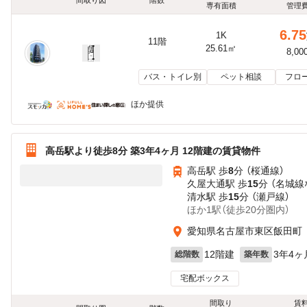
専有面積
管理
6.75
1K
11階
25.61㎡
8,00
バス・トイレ別
ペット相談
フロ
ほか提供
高岳駅より徒歩8分 築3年4ヶ月 12階建の賃貸物件
高岳駅 歩
8
分 （桜通線）
久屋大通駅 歩
15
分 （名城線
清水駅 歩
15
分 （瀬戸線）
ほか1駅（徒歩20分圏内）
愛知県名古屋市東区飯田町
12階建
3年4ヶ
総階数
築年数
宅配ボックス
間取り
賃