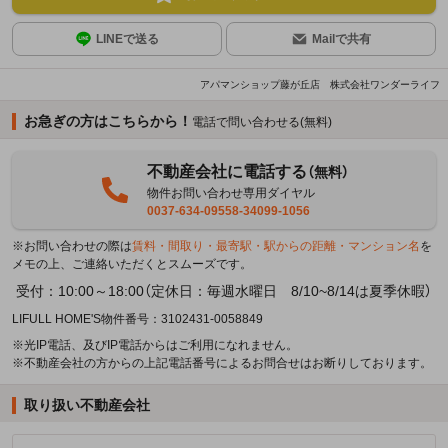
LINEで送る
Mailで共有
アパマンショップ藤が丘店 株式会社ワンダーライフ
お急ぎの方はこちらから！
電話で問い合わせる(無料)
不動産会社に電話する
（無料）
物件お問い合わせ専用ダイヤル
0037-634-09558-34099-1056
※お問い合わせの際は
賃料・間取り・最寄駅・駅からの距離・マンション名
を
メモの上、ご連絡いただくとスムーズです。
受付：10:00～18:00（定休日：毎週水曜日 8/10~8/14は夏季休暇）
LIFULL HOME'S物件番号：3102431-0058849
※光IP電話、及びIP電話からはご利用になれません。
※不動産会社の方からの上記電話番号によるお問合せはお断りしております。
取り扱い不動産会社