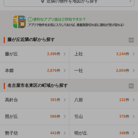
近隣の物件を地図から探す
藤が丘近隣の駅から探す
藤が丘
上社
2,496
件
3,144
件
本郷
一社
2,876
件
2,604
件
名古屋市名東区の町域から探す
高針台
八前
391
件
122
件
照が丘
引山
586
件
378
件
勢子坊
明が丘
441
件
348
件