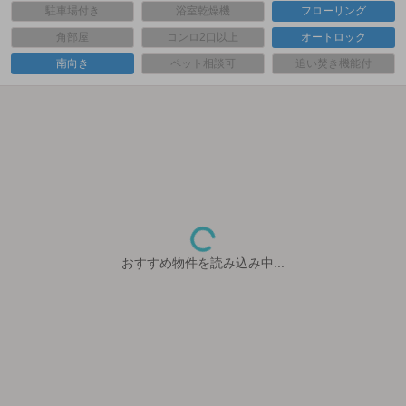
駐車場付き
浴室乾燥機
フローリング
角部屋
コンロ2口以上
オートロック
南向き
ペット相談可
追い焚き機能付
おすすめ物件を読み込み中...