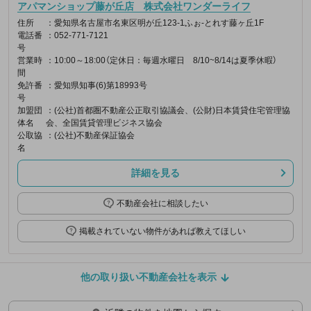
アパマンショップ藤が丘店 株式会社ワンダーライフ
住所
：愛知県名古屋市名東区明が丘123-1ふぉ-とれす藤ヶ丘1F
電話番
：052-771-7121
号
営業時
：10:00～18:00（定休日：毎週水曜日 8/10~8/14は夏季休暇）
間
免許番
：愛知県知事(6)第18993号
号
加盟団
：(公社)首都圏不動産公正取引協議会、(公財)日本賃貸住宅管理協
体名
会、全国賃貸管理ビジネス協会
公取協
：(公社)不動産保証協会
名
詳細を見る
不動産会社に相談したい
掲載されていない物件があれば教えてほしい
他の取り扱い不動産会社を表示