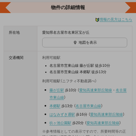
物件の詳細情報
情報の見方はこちら
所在地
愛知県名古屋市名東区宝が丘
地図を表示
交通機関
利用可能駅
名古屋市営東山線 藤が丘駅 徒歩10分
名古屋市営東山線 本郷駅 徒歩13分
利用可能駅（ニフティ不動産調べ）
藤が丘駅
歩10分
（
愛知高速東部丘陵線
・
名古屋
市東山線
）
本郷駅
歩13分
（
名古屋市東山線
）
はなみずき通駅
歩16分
（
愛知高速東部丘陵線
）
杁ヶ池公園駅
歩20分
（
愛知高速東部丘陵線
）
※参考情報としての表示ですので、所要時間等の正