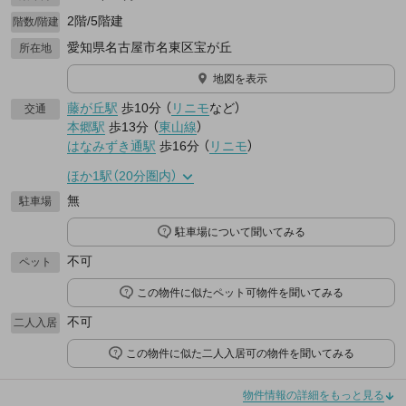
2階/5階建
階数/階建
愛知県名古屋市名東区宝が丘
所在地
地図を表示
藤が丘駅
歩10分
（
リニモ
など
）
交通
本郷駅
歩13分
（
東山線
）
はなみずき通駅
歩16分
（
リニモ
）
ほか1駅（20分圏内）
無
駐車場
駐車場について聞いてみる
不可
ペット
この物件に似たペット可物件を聞いてみる
不可
二人入居
この物件に似た二人入居可の物件を聞いてみる
物件情報の詳細をもっと見る