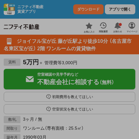
ニフティ不動産
ダウンロード
アプリで開く
賃貸アプリ
お知らせ
閲覧履歴
マイページ
お気に入り
ジョイフル宝が丘 藤が丘駅より徒歩10分 （名古屋市
名東区宝が丘） 2階 ワンルームの賃貸物件
5万円
賃料
＋ 管理費等3,000円
空室確認や見学予約など
不動産会社に相談する
（無料）
初期費用を教えてほしい
空室状況を教えてほしい
3ヶ月 / 無
敷/礼
ワンルーム（専有面積：25.5㎡）
間取り
1990年03月
築年月