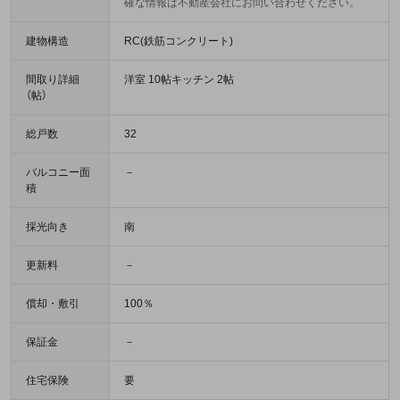
確な情報は不動産会社にお問い合わせください。
建物構造
RC(鉄筋コンクリート)
間取り詳細
洋室 10帖キッチン 2帖
（帖）
総戸数
32
バルコニー面
－
積
採光向き
南
更新料
－
償却・敷引
100％
保証金
－
住宅保険
要