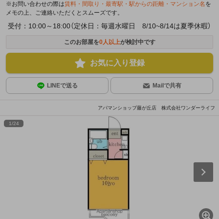
※お問い合わせの際は
賃料・間取り・最寄駅・駅からの距離・マンション名
を
メモの上、ご連絡いただくとスムーズです。
受付：10:00～18:00（定休日：毎週水曜日 8/10~8/14は夏季休暇）
このお部屋を
0
人以上
が検討中です
お気に入り登録
LINEで送る
Mailで共有
アパマンショップ藤が丘店 株式会社ワンダーライフ
1
/
24