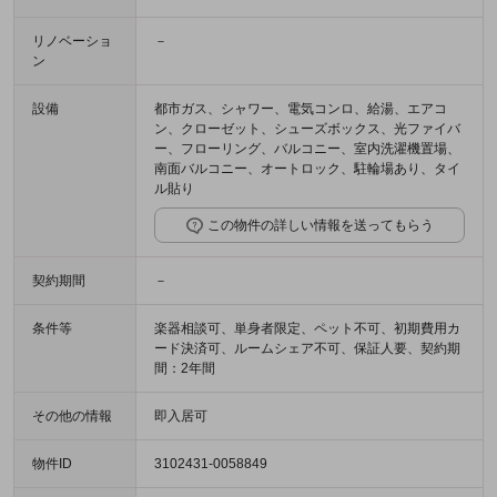
リノベーショ
－
ン
設備
都市ガス、シャワー、電気コンロ、給湯、エアコ
ン、クローゼット、シューズボックス、光ファイバ
ー、フローリング、バルコニー、室内洗濯機置場、
南面バルコニー、オートロック、駐輪場あり、タイ
ル貼り
この物件の詳しい情報を送ってもらう
契約期間
－
条件等
楽器相談可、単身者限定、ペット不可、初期費用カ
ード決済可、ルームシェア不可、保証人要、契約期
間：2年間
その他の情報
即入居可
物件ID
3102431-0058849