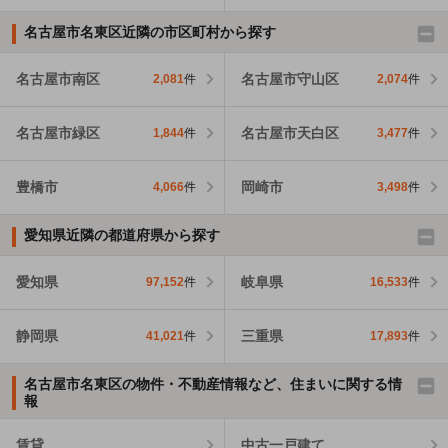
名古屋市名東区近隣の市区町村から探す
名古屋市南区
名古屋市守山区
2,081
件
2,074
件
名古屋市緑区
名古屋市天白区
1,844
件
3,477
件
豊橋市
岡崎市
4,066
件
3,498
件
愛知県近隣の都道府県から探す
愛知県
岐阜県
97,152
件
16,533
件
静岡県
三重県
41,021
件
17,893
件
名古屋市名東区の物件・不動産情報など、住まいに関する情
報
賃貸
中古一戸建て