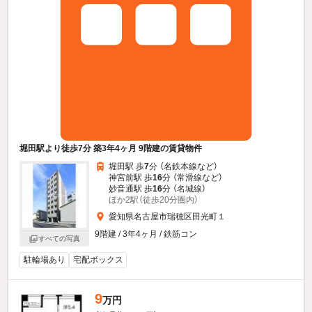
堀田駅より徒歩7分 築3年4ヶ月 9階建の賃貸物件
堀田駅 歩
7
分 （名鉄本線
など
）
神宮前駅 歩
16
分 （常滑線
など
）
妙音通駅 歩
16
分 （名城線）
ほか2駅（徒歩20分圏内）
愛知県名古屋市瑞穂区田光町１
9階建 / 3年4ヶ月 / 鉄筋コン
すべての写真
駐輪場あり
宅配ボックス
9
万円