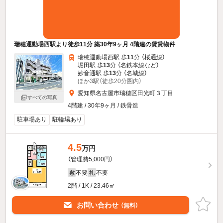
瑞穂運動場西駅より徒歩11分 築30年9ヶ月 4階建の賃貸物件
瑞穂運動場西駅 歩
11
分 （桜通線）
堀田駅 歩
13
分 （名鉄本線
など
）
妙音通駅 歩
13
分 （名城線）
ほか3駅（徒歩20分圏内）
愛知県名古屋市瑞穂区田光町３丁目
すべての写真
4階建 / 30年9ヶ月 / 鉄骨造
駐車場あり
駐輪場あり
4.5
万円
（管理費5,000円）
不要
不要
敷
礼
2階 / 1K / 23.46㎡
お問い合わせ
（無料）