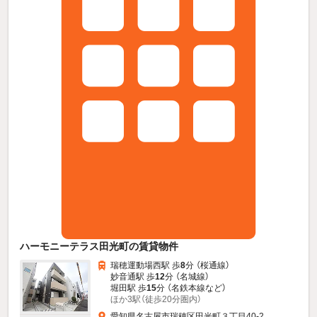
ハーモニーテラス田光町の賃貸物件
瑞穂運動場西駅 歩
8
分 （桜通線）
妙音通駅 歩
12
分 （名城線）
堀田駅 歩
15
分 （名鉄本線
など
）
ほか3駅（徒歩20分圏内）
愛知県名古屋市瑞穂区田光町３丁目40-2