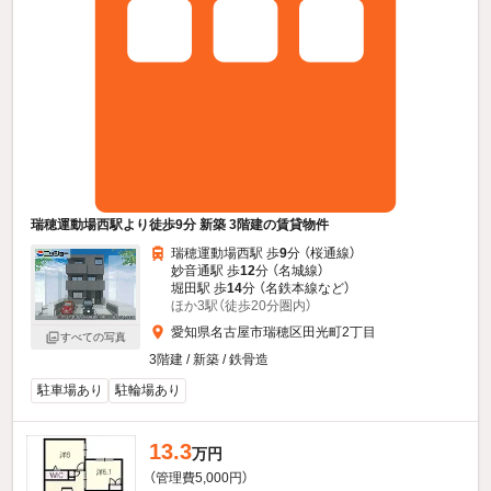
瑞穂運動場西駅より徒歩9分 新築 3階建の賃貸物件
瑞穂運動場西駅 歩
9
分 （桜通線）
妙音通駅 歩
12
分 （名城線）
堀田駅 歩
14
分 （名鉄本線
など
）
ほか3駅（徒歩20分圏内）
愛知県名古屋市瑞穂区田光町2丁目
すべての写真
3階建 / 新築 / 鉄骨造
駐車場あり
駐輪場あり
13.3
万円
（管理費5,000円）