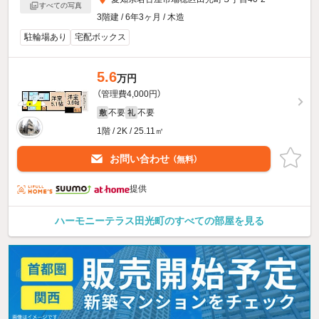
すべての写真
3階建 / 6年3ヶ月 / 木造
駐輪場あり
宅配ボックス
5.6
万円
（管理費4,000円）
不要
不要
敷
礼
1階 / 2K / 25.11㎡
お問い合わせ
（無料）
提供
ハーモニーテラス田光町のすべての部屋を見る