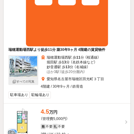
瑞穂運動場西駅より徒歩11分 築30年9ヶ月 4階建の賃貸物件
瑞穂運動場西駅 歩
11
分 （桜通線）
堀田駅 歩
13
分 （名鉄本線
など
）
妙音通駅 歩
13
分 （名城線）
ほか3駅（徒歩20分圏内）
愛知県名古屋市瑞穂区田光町３丁目
すべての写真
4階建 / 30年9ヶ月 / 鉄骨造
駐車場あり
駐輪場あり
4.5
万円
（管理費5,000円）
不要
不要
敷
礼