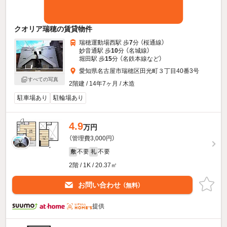
クオリア瑞穂の賃貸物件
瑞穂運動場西駅 歩
7
分 （桜通線）
妙音通駅 歩
10
分 （名城線）
堀田駅 歩
15
分 （名鉄本線
など
）
愛知県名古屋市瑞穂区田光町３丁目40番3号
すべての写真
2階建 / 14年7ヶ月 / 木造
駐車場あり
駐輪場あり
4.9
万円
（管理費3,000円）
不要
不要
敷
礼
2階 / 1K / 20.37㎡
お問い合わせ
（無料）
提供