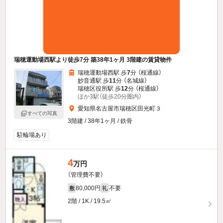
瑞穂運動場西駅より徒歩7分 築38年1ヶ月 3階建の賃貸物件
瑞穂運動場西駅 歩
7
分 （桜通線）
妙音通駅 歩
11
分 （名城線）
瑞穂区役所駅 歩
12
分 （桜通線）
ほか3駅（徒歩20分圏内）
愛知県名古屋市瑞穂区田光町３
すべての写真
3階建 / 38年1ヶ月 / 鉄骨
駐輪場あり
4
万円
（管理費不要）
80,000円
不要
敷
礼
2階 / 1K / 19.5㎡