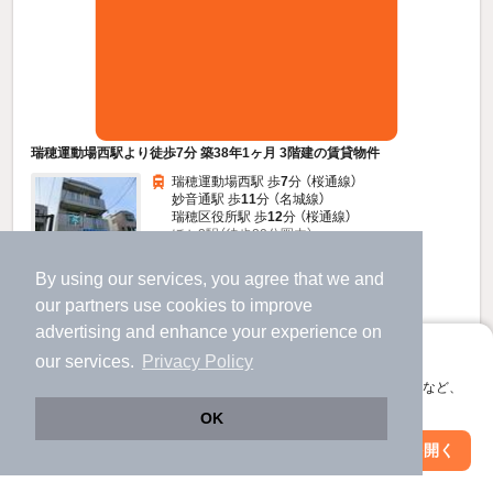
瑞穂運動場西駅より徒歩7分 築38年1ヶ月 3階建の賃貸物件
瑞穂運動場西駅 歩
7
分 （桜通線）
妙音通駅 歩
11
分 （名城線）
瑞穂区役所駅 歩
12
分 （桜通線）
ほか3駅（徒歩20分圏内）
愛知県名古屋市瑞穂区田光町３
すべての写真
By using our services, you agree that we and
3階建 / 38年1ヶ月 / 鉄骨
our
partners
use cookies to improve
駐輪場あり
advertising and enhance your experience on
アプリに切り替えて、サクサクお部屋探し
our services.
Privacy Policy
4
万円
会員登録なしですぐ使える。マップ検索やお気に入り保存など、
アプリ限定の便利な機能が使えます！
（管理費不要）
OK
80,000円
不要
敷
礼
Web版で続行
アプリを開く
市区町村を変更
絞り込み条件を変更
3階 / 1K / 19.5㎡