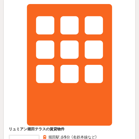
リュミアン堀田テラスの賃貸物件
堀田駅 歩
5
分 （名鉄本線
など
）