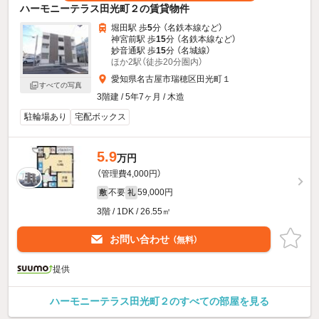
ハーモニーテラス田光町２の賃貸物件
堀田駅 歩
5
分 （名鉄本線
など
）
神宮前駅 歩
15
分 （名鉄本線
など
）
妙音通駅 歩
15
分 （名城線）
ほか2駅（徒歩20分圏内）
愛知県名古屋市瑞穂区田光町１
すべての写真
3階建 / 5年7ヶ月 / 木造
駐輪場あり
宅配ボックス
5.9
万円
（管理費4,000円）
不要
59,000円
敷
礼
3階 / 1DK / 26.55㎡
お問い合わせ
（無料）
提供
ハーモニーテラス田光町２のすべての部屋を見る