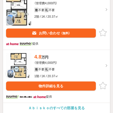
（管理費4,000円）
不要
不要
敷
礼
2階 / 1K / 20.37㎡
お問い合わせ
（無料）
提供
4.8
万円
（管理費4,000円）
不要
不要
敷
礼
1階 / 1K / 20.37㎡
物件詳細を見る
提供
Ａｂｉｓｋｏのすべての部屋を見る