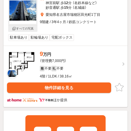
神宮前駅 歩
12
分 （名鉄本線
など
）
妙音通駅 歩
15
分 （名城線）
愛知県名古屋市瑞穂区田光町1丁目
9階建 / 3年4ヶ月 / 鉄筋コンクリート
すべての写真
駐車場あり
駐輪場あり
宅配ボックス
9
万円
（管理費7,000円）
不要
不要
敷
礼
4階 / 1LDK / 38.16㎡
物件詳細を見る
ほか提供