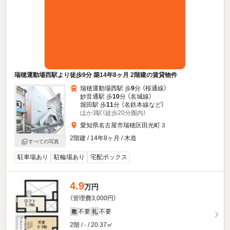
瑞穂運動場西駅より徒歩9分 築14年8ヶ月 2階建の賃貸物件
瑞穂運動場西駅 歩
9
分 （桜通線）
妙音通駅 歩
10
分 （名城線）
堀田駅 歩
11
分 （名鉄本線
など
）
ほか3駅（徒歩20分圏内）
愛知県名古屋市瑞穂区田光町３
2階建 / 14年8ヶ月 / 木造
すべての写真
駐車場あり
駐輪場あり
宅配ボックス
4.9
万円
（管理費3,000円）
不要
不要
敷
礼
2階 / - / 20.37㎡