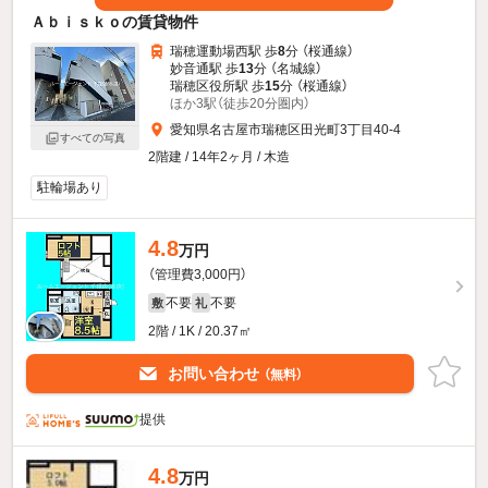
Ａｂｉｓｋｏの賃貸物件
瑞穂運動場西駅 歩
8
分 （桜通線）
妙音通駅 歩
13
分 （名城線）
瑞穂区役所駅 歩
15
分 （桜通線）
ほか3駅（徒歩20分圏内）
愛知県名古屋市瑞穂区田光町3丁目40-4
すべての写真
2階建 / 14年2ヶ月 / 木造
駐輪場あり
4.8
万円
（管理費3,000円）
不要
不要
敷
礼
2階 / 1K / 20.37㎡
お問い合わせ
（無料）
提供
4.8
万円