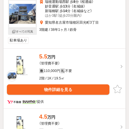
瑞穂運動場西駅 歩
8
分 （桜通線）
妙音通駅 歩
13
分 （名城線）
新瑞橋駅 歩
14
分 （名城線
など
）
ほか3駅（徒歩20分圏内）
愛知県名古屋市瑞穂区田光町3丁目
3階建 / 38年1ヶ月 / 鉄骨
すべての写真
駐車場あり
5.5
万円
（管理費不要）
110,000円
不要
敷
礼
2階 / 1K / 19.5㎡
物件詳細を見る
提供
4.5
万円
（管理費不要）