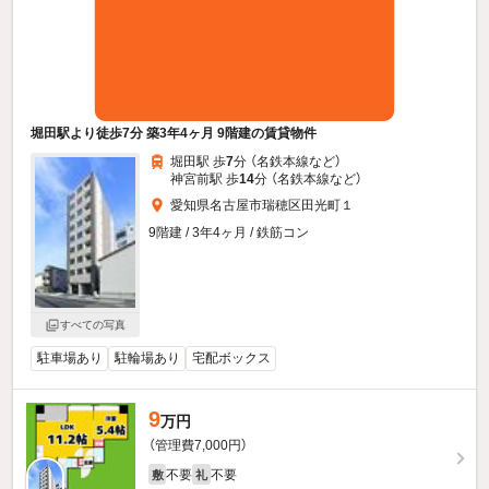
堀田駅より徒歩7分 築3年4ヶ月 9階建の賃貸物件
堀田駅 歩
7
分 （名鉄本線
など
）
神宮前駅 歩
14
分 （名鉄本線
など
）
愛知県名古屋市瑞穂区田光町１
9階建 / 3年4ヶ月 / 鉄筋コン
すべての写真
駐車場あり
駐輪場あり
宅配ボックス
9
万円
（管理費7,000円）
不要
不要
敷
礼