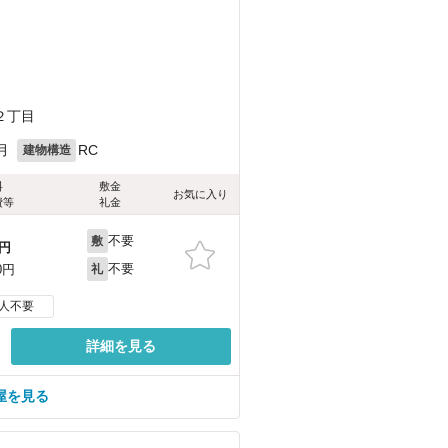
２丁目
月
RC
建物構造
料
敷金
お気に入り
費等
礼金
不要
敷
円
不要
0円
礼
人不要
詳細を見る
屋を見る