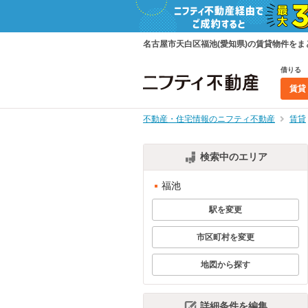
名古屋市天白区福池(愛知県)の賃貸物件を
借りる
賃貸
不動産・住宅情報のニフティ不動産
賃貸
検索中のエリア
福池
駅を変更
市区町村を変更
地図から探す
詳細条件を編集