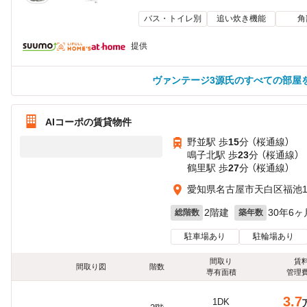
バス・トイレ別
追い炊き機能
角
提供
ヴァンテージ3源氏のすべての部屋
AIコーポの賃貸物件
野並駅 歩
15
分 （桜通線）
鳴子北駅 歩
23
分 （桜通線）
鶴里駅 歩
27
分 （桜通線）
愛知県名古屋市天白区福池
2階建
30年6ヶ
総階数
築年数
駐車場あり
駐輪場あり
間取り
賃
間取り図
階数
専有面積
管理
3.7
1DK