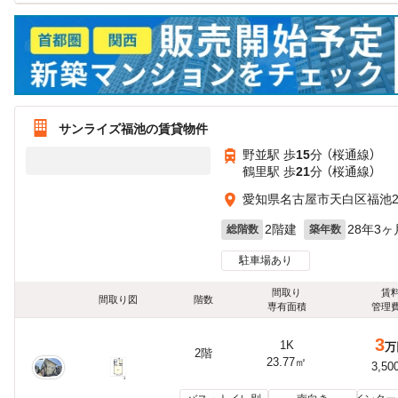
サンライズ福池の賃貸物件
野並駅 歩
15
分 （桜通線）
鶴里駅 歩
21
分 （桜通線）
愛知県名古屋市天白区福池
2階建
28年3ヶ
総階数
築年数
駐車場あり
間取り
賃
間取り図
階数
専有面積
管理
3
1K
万
2階
23.77㎡
3,50