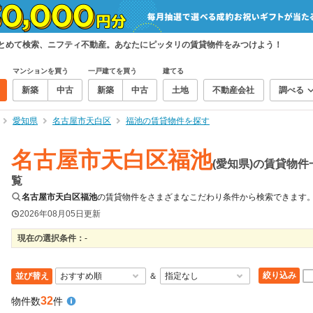
まとめて検索、ニフティ不動産。あなたにピッタリの賃貸物件をみつけよう！
マンションを買う
一戸建てを買う
建てる
新築
中古
新築
中古
土地
不動産会社
調べる
愛知県
名古屋市天白区
福池の賃貸物件を探す
名古屋市天白区福池
(愛知県)の賃貸物件
覧
名古屋市天白区福池
の賃貸物件をさまざまなこだわり条件から検索できます
2026年08月05日
更新
現在の選択条件：
-
絞り込み
並び替え
＆
32
物件数
件