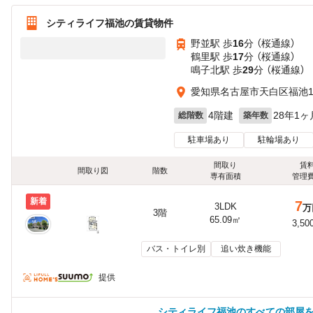
シティライフ福池の賃貸物件
野並駅 歩
16
分 （桜通線）
鶴里駅 歩
17
分 （桜通線）
鳴子北駅 歩
29
分 （桜通線）
愛知県名古屋市天白区福池
4階建
28年1ヶ
総階数
築年数
駐車場あり
駐輪場あり
間取り
賃
間取り図
階数
専有面積
管理
新着
7
3LDK
万
3階
65.09㎡
3,50
バス・トイレ別
追い炊き機能
提供
シティライフ福池のすべての部屋