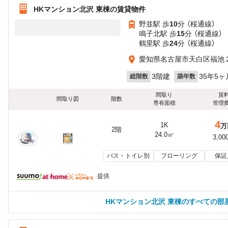
HKマンション北沢 東棟の賃貸物件
野並駅 歩
10
分 （桜通線）
鳴子北駅 歩
15
分 （桜通線）
鶴里駅 歩
24
分 （桜通線）
愛知県名古屋市天白区福池
3階建
35年5ヶ
総階数
築年数
間取り
賃
間取り図
階数
専有面積
管理
4
1K
万
2階
24.0㎡
3,00
バス・トイレ別
フローリング
保証
提供
HKマンション北沢 東棟のすべての部