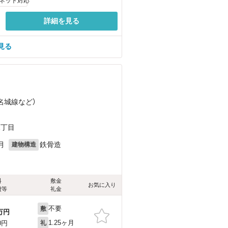
ネット対応
詳細を見る
見る
（名城線
など
）
1丁目
月
鉄骨造
建物構造
料
敷金
お気に入り
費等
礼金
不要
敷
万円
1.25ヶ月
0円
礼