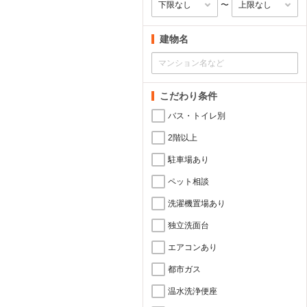
〜
建物名
こだわり条件
バス・トイレ別
2階以上
駐車場あり
ペット相談
洗濯機置場あり
独立洗面台
エアコンあり
都市ガス
温水洗浄便座