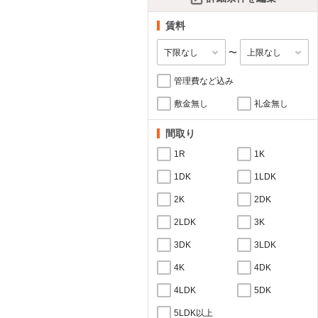
賃料
〜
管理費など込み
敷金無し
礼金無し
間取り
1R
1K
1DK
1LDK
2K
2DK
2LDK
3K
3DK
3LDK
4K
4DK
4LDK
5DK
5LDK以上