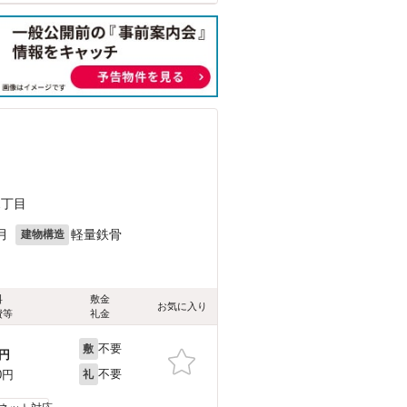
2丁目
月
軽量鉄骨
建物構造
料
敷金
お気に入り
費等
礼金
不要
敷
円
不要
0円
礼