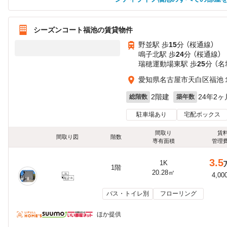
シーズンコート福池の賃貸物件
野並駅 歩
15
分 （桜通線）
鳴子北駅 歩
24
分 （桜通線）
瑞穂運動場東駅 歩
25
分 （名
愛知県名古屋市天白区福池１
2階建
24年2ヶ
総階数
築年数
駐車場あり
宅配ボックス
間取り
賃
間取り図
階数
専有面積
管理
3.5
1K
1階
20.28㎡
4,00
バス・トイレ別
フローリング
ほか提供