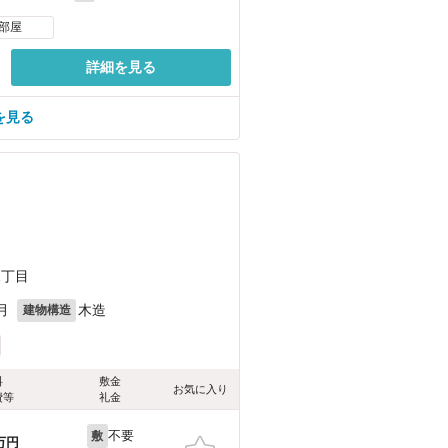
部屋
詳細を見る
を見る
1丁目
月
木造
建物構造
料
敷金
お気に入り
費等
礼金
不要
敷
万円