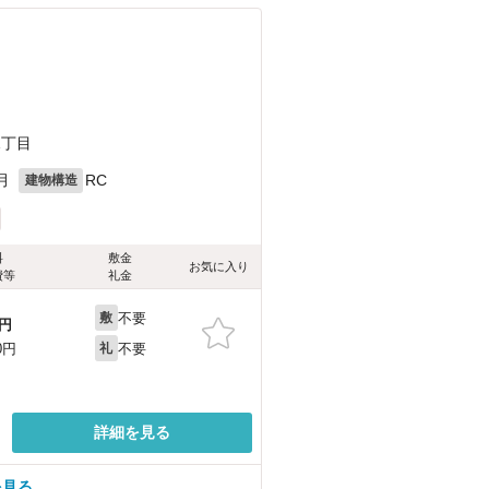
1丁目
月
RC
建物構造
料
敷金
お気に入り
費等
礼金
不要
敷
円
不要
0円
礼
詳細を見る
を見る