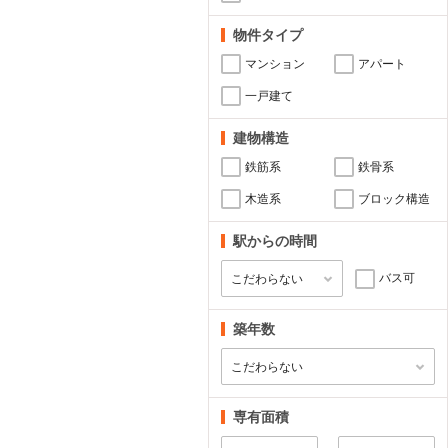
物件タイプ
マンション
アパート
一戸建て
建物構造
鉄筋系
鉄骨系
木造系
ブロック構造
駅からの時間
バス可
築年数
専有面積