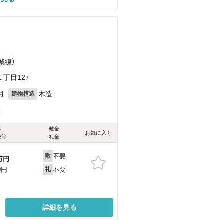
城線）
丁目127
月
木造
建物構造
料
敷金
お気に入り
費等
礼金
不要
敷
万円
不要
0円
礼
詳細を見る