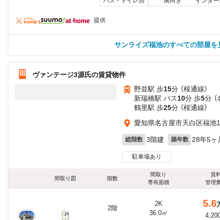
バス・トイレ別
南向き
インター
提供
サンライズ福池のすべての部屋を
ヴァンテージ3源氏の賃貸物件
野並駅 歩
15
分 （桜通線）
新瑞橋駅 バス
10
分 歩
5
分 
鶴里駅 歩
25
分 （桜通線）
愛知県名古屋市天白区福池
3階建
28年5ヶ
総階数
築年数
駐車場あり
間取り
賃
間取り図
階数
専有面積
管理
5.6
2K
2階
36.0㎡
4,20