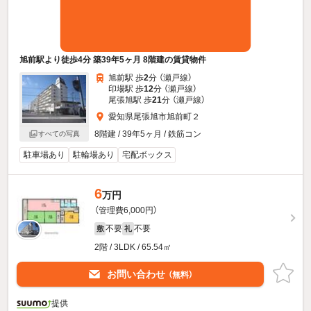
旭前駅より徒歩4分 築39年5ヶ月 8階建の賃貸物件
旭前駅 歩
2
分 （瀬戸線）
印場駅 歩
12
分 （瀬戸線）
尾張旭駅 歩
21
分 （瀬戸線）
愛知県尾張旭市旭前町２
8階建 / 39年5ヶ月 / 鉄筋コン
すべての写真
駐車場あり
駐輪場あり
宅配ボックス
6
万円
（管理費6,000円）
不要
不要
敷
礼
2階 / 3LDK / 65.54㎡
お問い合わせ
（無料）
提供