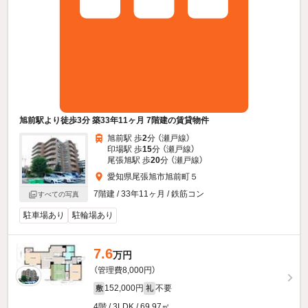
旭前駅より徒歩3分 築33年11ヶ月 7階建の賃貸物件
旭前駅 歩
2
分 （瀬戸線）
印場駅 歩
15
分 （瀬戸線）
尾張旭駅 歩
20
分 （瀬戸線）
愛知県尾張旭市旭前町５
7階建 / 33年11ヶ月 / 鉄筋コン
すべての写真
駐車場あり
駐輪場あり
7.6
万円
（管理費8,000円）
152,000円
不要
敷
礼
4階 / 3LDK / 69.97㎡