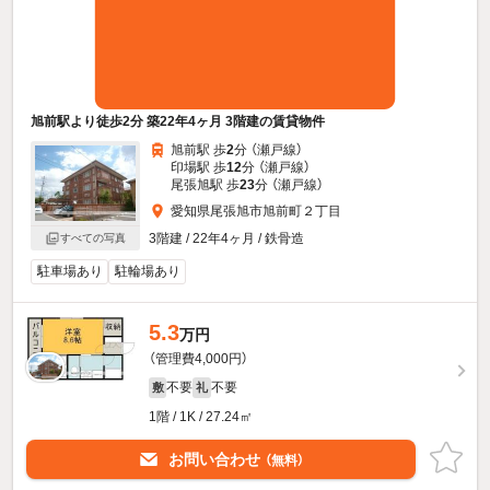
旭前駅より徒歩2分 築22年4ヶ月 3階建の賃貸物件
旭前駅 歩
2
分 （瀬戸線）
印場駅 歩
12
分 （瀬戸線）
尾張旭駅 歩
23
分 （瀬戸線）
愛知県尾張旭市旭前町２丁目
3階建 / 22年4ヶ月 / 鉄骨造
すべての写真
駐車場あり
駐輪場あり
5.3
万円
（管理費4,000円）
不要
不要
敷
礼
1階 / 1K / 27.24㎡
お問い合わせ
（無料）