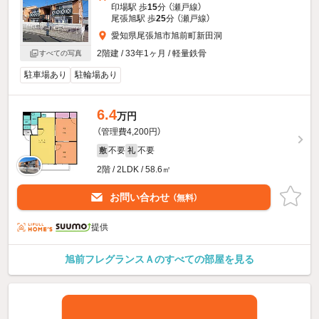
印場駅 歩
15
分 （瀬戸線）
尾張旭駅 歩
25
分 （瀬戸線）
愛知県尾張旭市旭前町新田洞
2階建 / 33年1ヶ月 / 軽量鉄骨
すべての写真
駐車場あり
駐輪場あり
6.4
万円
（管理費4,200円）
不要
不要
敷
礼
2階 / 2LDK / 58.6㎡
お問い合わせ
（無料）
提供
旭前フレグランスＡのすべての部屋を見る