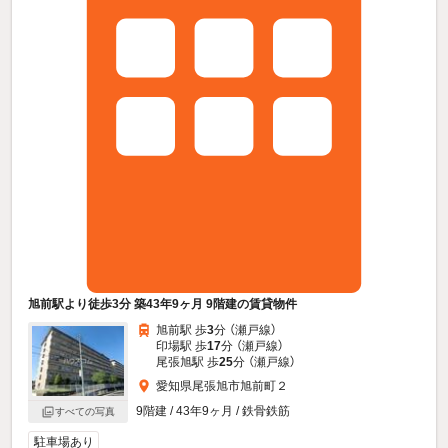
旭前駅より徒歩3分 築43年9ヶ月 9階建の賃貸物件
旭前駅 歩
3
分 （瀬戸線）
印場駅 歩
17
分 （瀬戸線）
尾張旭駅 歩
25
分 （瀬戸線）
愛知県尾張旭市旭前町２
9階建 / 43年9ヶ月 / 鉄骨鉄筋
すべての写真
駐車場あり