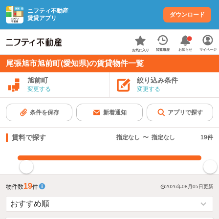
ニフティ不動産
ダウンロード
賃貸アプリ
お知らせ
閲覧履歴
マイページ
お気に入り
尾張旭市旭前町(愛知県)の賃貸物件一覧
旭前町
絞り込み条件
変更する
変更する
条件を保存
新着通知
アプリで探す
賃料で探す
指定なし
〜
指定なし
19
件
指定した賃料で絞り込む
19
物件数
件
2026年08月05日
更新