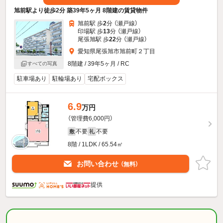
旭前駅より徒歩2分 築39年5ヶ月 8階建の賃貸物件
旭前駅 歩
2
分 （瀬戸線）
印場駅 歩
13
分 （瀬戸線）
尾張旭駅 歩
22
分 （瀬戸線）
愛知県尾張旭市旭前町２丁目
8階建 / 39年5ヶ月 / RC
すべての写真
駐車場あり
駐輪場あり
宅配ボックス
6.9
万円
（管理費6,000円）
不要
不要
敷
礼
8階 / 1LDK / 65.54㎡
お問い合わせ
（無料）
提供