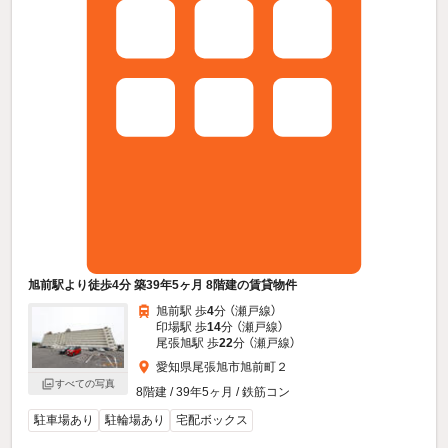
旭前駅より徒歩4分 築39年5ヶ月 8階建の賃貸物件
旭前駅 歩
4
分 （瀬戸線）
印場駅 歩
14
分 （瀬戸線）
尾張旭駅 歩
22
分 （瀬戸線）
愛知県尾張旭市旭前町２
すべての写真
8階建 / 39年5ヶ月 / 鉄筋コン
駐車場あり
駐輪場あり
宅配ボックス