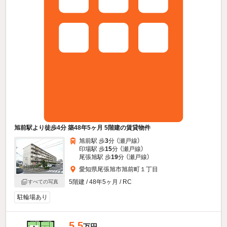
旭前駅より徒歩4分 築48年5ヶ月 5階建の賃貸物件
旭前駅 歩
3
分 （瀬戸線）
印場駅 歩
15
分 （瀬戸線）
尾張旭駅 歩
19
分 （瀬戸線）
愛知県尾張旭市旭前町１丁目
5階建 / 48年5ヶ月 / RC
すべての写真
駐輪場あり
5.5
万円