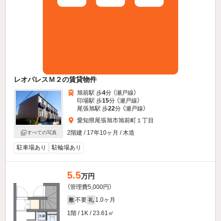
レオパレスＭ２の賃貸物件
旭前駅 歩
4
分 （瀬戸線）
印場駅 歩
15
分 （瀬戸線）
尾張旭駅 歩
22
分 （瀬戸線）
愛知県尾張旭市旭前町１丁目
2階建 / 17年10ヶ月 / 木造
すべての写真
駐車場あり
駐輪場あり
5.5
万円
（管理費5,000円）
不要
1.0ヶ月
敷
礼
1階 / 1K / 23.61㎡