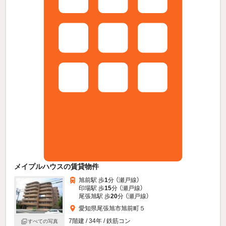
メイプルハウスの賃貸物件
旭前駅 歩
1
分 （瀬戸線）
印場駅 歩
15
分 （瀬戸線）
尾張旭駅 歩
20
分 （瀬戸線）
愛知県尾張旭市旭前町５
7階建 / 34年 / 鉄筋コン
すべての写真