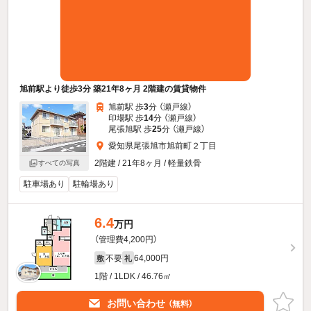
旭前駅より徒歩3分 築21年8ヶ月 2階建の賃貸物件
旭前駅 歩
3
分 （瀬戸線）
印場駅 歩
14
分 （瀬戸線）
尾張旭駅 歩
25
分 （瀬戸線）
愛知県尾張旭市旭前町２丁目
2階建 / 21年8ヶ月 / 軽量鉄骨
すべての写真
駐車場あり
駐輪場あり
6.4
万円
（管理費4,200円）
不要
64,000円
敷
礼
1階 / 1LDK / 46.76㎡
お問い合わせ
（無料）