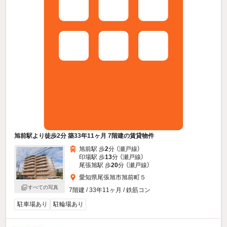
旭前駅より徒歩2分 築33年11ヶ月 7階建の賃貸物件
旭前駅 歩
2
分 （瀬戸線）
印場駅 歩
13
分 （瀬戸線）
尾張旭駅 歩
20
分 （瀬戸線）
愛知県尾張旭市旭前町５
すべての写真
7階建 / 33年11ヶ月 / 鉄筋コン
駐車場あり
駐輪場あり