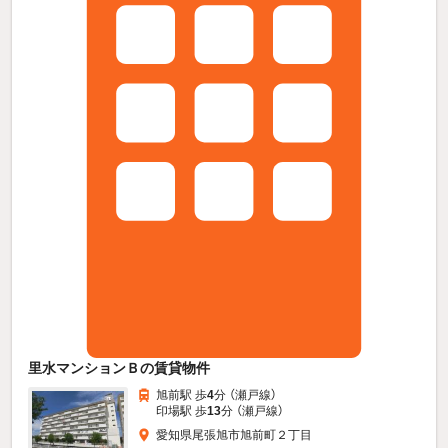
里水マンションＢの賃貸物件
旭前駅 歩
4
分 （瀬戸線）
印場駅 歩
13
分 （瀬戸線）
愛知県尾張旭市旭前町２丁目