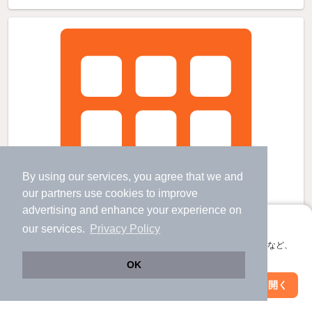
By using our services, you agree that we and
our
partners
use cookies to improve
advertising and enhance your experience on
アプリに切り替えて、サクサクお部屋探し
our services.
Privacy Policy
会員登録なしですぐ使える。マップ検索やお気に入り保存など、
アプリ限定の便利な機能が使えます！
OK
Web版で続行
アプリを開く
市区町村を変更
絞り込み条件を変更
旭前駅より徒歩3分 築43年9ヶ月 9階建の賃貸物件