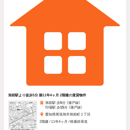
旭前駅より徒歩5分 築11年4ヶ月 2階建の賃貸物件
旭前駅 歩
5
分 （瀬戸線）
印場駅 歩
15
分 （瀬戸線）
愛知県尾張旭市旭前町２丁目
2階建 / 11年4ヶ月 / 軽量鉄骨造