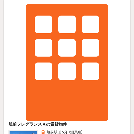
旭前フレグランスＡの賃貸物件
旭前駅 歩
5
分 （瀬戸線）