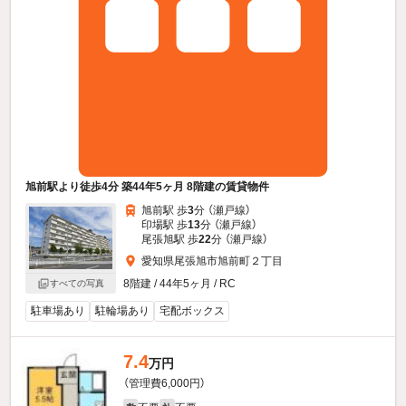
旭前駅より徒歩4分 築44年5ヶ月 8階建の賃貸物件
旭前駅 歩
3
分 （瀬戸線）
印場駅 歩
13
分 （瀬戸線）
尾張旭駅 歩
22
分 （瀬戸線）
愛知県尾張旭市旭前町２丁目
8階建 / 44年5ヶ月 / RC
すべての写真
駐車場あり
駐輪場あり
宅配ボックス
7.4
万円
（管理費6,000円）