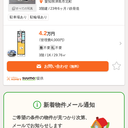
愛知県津島市北町
3階建 / 23年6ヶ月 / 鉄骨造
すべての写真
駐車場あり
駐輪場あり
4.2
万円
（管理費4,000円）
不要
不要
敷
礼
3階 / 1K / 29.76㎡
お問い合わせ
（無料）
提供
新着物件メール通知
ご希望の条件の物件が見つかり次第、
メールでお知らせします