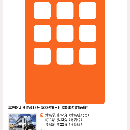
津島駅より徒歩12分 築23年6ヶ月 3階建の賃貸物件
津島駅 歩
12
分 （津島線
など
）
町方駅 歩
13
分 （尾西線）
藤浪駅 歩
22
分 （津島線）