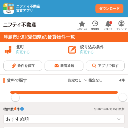
ニフティ不動産
ダウンロード
賃貸アプリ
お知らせ
閲覧履歴
マイページ
お気に入り
津島市北町(愛知県)の賃貸物件一覧
北町
絞り込み条件
変更する
変更する
条件を保存
新着通知
アプリで探す
賃料で探す
指定なし
〜
指定なし
4
件
指定した賃料で絞り込む
4
物件数
件
2026年07月15日
更新