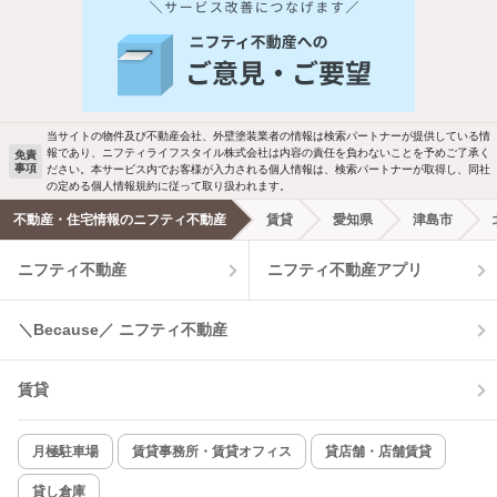
人気のこだわり条件
バス・トイレ別
2階以上
駐車場あり
ペット相談
当サイトの物件及び不動産会社、外壁塗装業者の情報は検索パートナーが提供している情
報であり、ニフティライフスタイル株式会社は内容の責任を負わないことを予めご了承く
免責
洗濯機置場あり
独立洗面台
事項
ださい。本サービス内でお客様が入力される個人情報は、検索パートナーが取得し、同社
の定める個人情報規約に従って取り扱われます。
エアコンあり
都市ガス
不動産・住宅情報のニフティ不動産
賃貸
愛知県
津島市
ニフティ不動産
ニフティ不動産アプリ
温水洗浄便座
オートロック
コンロ2口以上
追焚き機能
＼Because／ ニフティ不動産
TV付インターホン
角部屋
賃貸
新着のみ
インターネット無料
月極駐車場
賃貸事務所・賃貸オフィス
貸店舗・店舗賃貸
貸し倉庫
該当件数: