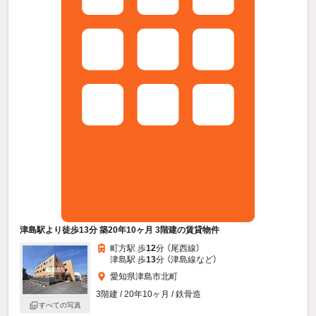
津島駅より徒歩13分 築20年10ヶ月 3階建の賃貸物件
町方駅 歩
12
分 （尾西線）
津島駅 歩
13
分 （津島線
など
）
愛知県津島市北町
3階建 / 20年10ヶ月 / 鉄骨造
すべての写真