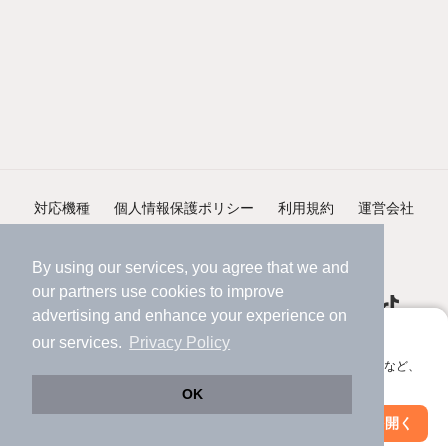
対応機種
個人情報保護ポリシー
利用規約
運営会社
ヘルプ・お問い合わせ
採用情報
By using our services, you agree that we and
our
partners
use cookies to improve
advertising and enhance your experience on
アプリに切り替えて、サクサクお部屋探し
our services.
Privacy Policy
会員登録なしですぐ使える。マップ検索やお気に入り保存など、
©NIFTY Lifestyle Co., Ltd.
アプリ限定の便利な機能が使えます！
OK
Web版で続行
アプリを開く
市区町村を変更
絞り込み条件を変更