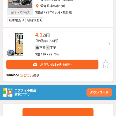
愛知県津島市北町
3階建 / 23年6ヶ月 / 鉄骨造
すべての写真
駐車場あり
駐輪場あり
4.1
万円
（管理費4,000円）
不要
不要
敷
礼
3階 / 1K / 29.76㎡
お問い合わせ
（無料）
提供
ニフティ不動産
ダウンロード
賃貸アプリ