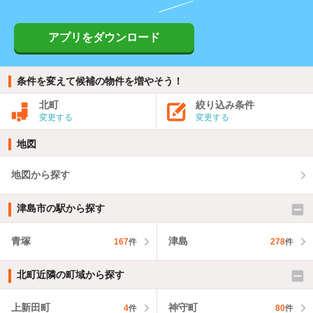
アプリをダウンロード
条件を変えて候補の物件を増やそう！
北町
絞り込み条件
変更する
変更する
地図
地図から探す
津島市の駅から探す
青塚
津島
167
件
278
件
北町近隣の町域から探す
上新田町
神守町
4
件
80
件