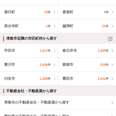
唐臼町
喜楽町
76
件
4
件
高台寺町
越津町
1
件
21
件
津島市近隣の市区町村から探す
半田市
春日井市
1,027
件
2,449
件
豊川市
碧南市
1,456
件
516
件
刈谷市
豊田市
1,289
件
1,542
件
不動産会社・不動産屋から探す
津島市の不動産会社・不動産屋から探す