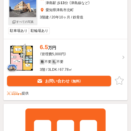
津島駅 歩
13
分 （津島線
など
）
愛知県津島市北町
3階建 / 20年10ヶ月 / 鉄骨造
すべての写真
駐車場あり
駐輪場あり
6.5
万円
（管理費5,000円）
不要
不要
敷
礼
3階 / 3LDK / 67.78㎡
お問い合わせ
（無料）
提供