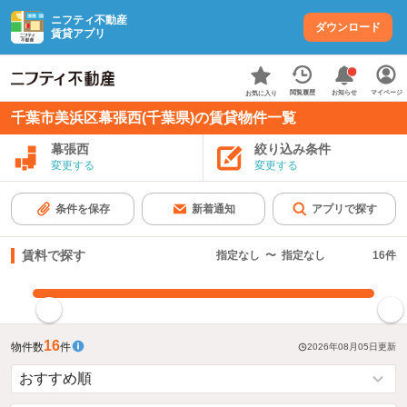
ニフティ不動産
ダウンロード
賃貸アプリ
お知らせ
閲覧履歴
マイページ
お気に入り
千葉市美浜区幕張西(千葉県)の賃貸物件一覧
幕張西
絞り込み条件
変更する
変更する
条件を保存
新着通知
アプリで探す
賃料で探す
指定なし
〜
指定なし
16
件
指定した賃料で絞り込む
16
物件数
件
2026年08月05日
更新