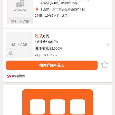
幕張駅 歩
30
分 （総武中央線）
千葉県千葉市美浜区幕張西2丁目
2階建 / 10年5ヶ月 / 木造
すべての写真
8.2
万円
（管理費5,000円）
不要
82,000円
敷
礼
2階 / 1R / 33.7㎡
物件詳細を見る
提供