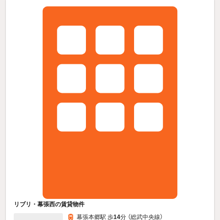
リブリ・幕張西の賃貸物件
幕張本郷駅 歩
14
分 （総武中央線）