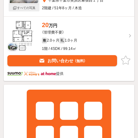
千葉県千葉市美浜区幕張西１丁目
2階建 / 51年8ヶ月 / 木造
すべての写真
20
万円
（管理費不要）
2.0ヶ月
1.0ヶ月
敷
礼
1階 / 4SDK / 99.14㎡
お問い合わせ
（無料）
提供