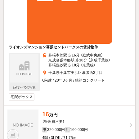
ライオンズマンション幕張セントパークスの賃貸物件
幕張本郷駅 歩
16
分 （総武中央線）
京成幕張本郷駅 歩
16
分 （京成千葉線）
幕張豊砂駅 歩
18
分 （京葉線）
千葉県千葉市美浜区幕張西2丁目
6階建 / 20年3ヶ月 / 鉄筋コンクリート
すべての写真
宅配ボックス
16
万円
（管理費不要）
320,000円
160,000円
敷
礼
4階 / 3LDK / 71.75㎡