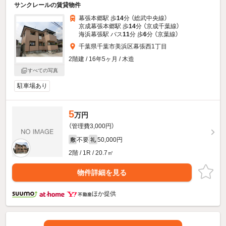
サンクレールの賃貸物件
幕張本郷駅 歩
14
分 （総武中央線）
京成幕張本郷駅 歩
14
分 （京成千葉線）
海浜幕張駅 バス
11
分 歩
6
分 （京葉線）
千葉県千葉市美浜区幕張西1丁目
2階建 / 16年5ヶ月 / 木造
すべての写真
駐車場あり
5
万円
（管理費3,000円）
不要
50,000円
敷
礼
2階 / 1R / 20.7㎡
物件詳細を見る
ほか提供