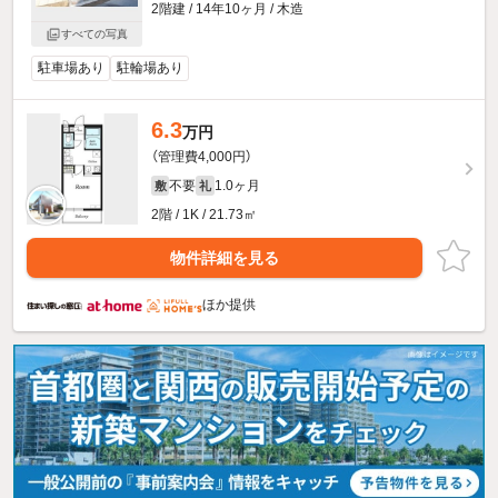
2階建 / 14年10ヶ月 / 木造
すべての写真
駐車場あり
駐輪場あり
6.3
万円
（管理費4,000円）
不要
1.0ヶ月
敷
礼
2階 / 1K / 21.73㎡
物件詳細を見る
ほか提供