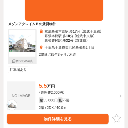
メゾンアクレイムＢの賃貸物件
京成幕張本郷駅 歩
17
分 （京成千葉線）
幕張本郷駅 歩
18
分 （総武中央線）
幕張豊砂駅 歩
32
分 （京葉線）
千葉県千葉市美浜区幕張西1丁目
2階建 / 35年3ヶ月 / 木造
すべての写真
駐車場あり
5.5
万円
（管理費2,000円）
55,000円
不要
敷
礼
2階 / 2DK / 40.0㎡
物件詳細を見る