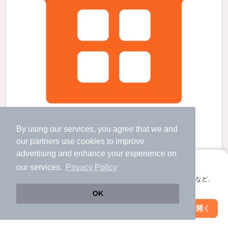
幕張本郷駅より徒歩20分 築43年5ヶ月 2階建の賃貸物件
By using our services, you agree that we and
幕張本郷駅 歩
20
分 （総武中央線）
our
partners
use cookies to improve
京成幕張本郷駅 歩
20
分 （京成千葉線）
新習志野駅 歩
25
分 （京葉線）
advertising and enhance your experience on
千葉県千葉市美浜区幕張西６
アプリに切り替えて、サクサクお部屋探し
our services.
Privacy Policy
2階建 / 43年5ヶ月 / 木造
すべての写真
会員登録なしですぐ使える。マップ検索やお気に入り保存など、
アプリ限定の便利な機能が使えます！
駐車場あり
OK
Web版で続行
アプリを開く
市区町村を変更
絞り込み条件を変更
9.5
万円