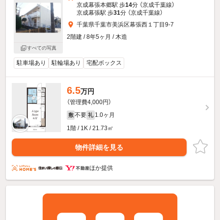
京成幕張本郷駅 歩
14
分 （京成千葉線）
京成幕張駅 歩
31
分 （京成千葉線）
千葉県千葉市美浜区幕張西１丁目9-7
2階建 / 8年5ヶ月 / 木造
すべての写真
駐車場あり
駐輪場あり
宅配ボックス
6.5
万円
（管理費4,000円）
不要
1.0ヶ月
敷
礼
1階 / 1K / 21.73㎡
物件詳細を見る
ほか提供