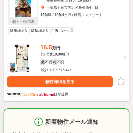
海浜幕張駅 歩
17
分 （京葉線）
千葉県千葉市美浜区幕張西4丁目
13階建 / 19年4ヶ月 / 鉄筋コンクリート
すべての写真
駐車場あり
駐輪場あり
宅配ボックス
16.5
万円
（管理費10,000円）
不要
不要
敷
礼
7階 / 3LDK / 75.4㎡
物件詳細を見る
ほか提供
新着物件メール通知