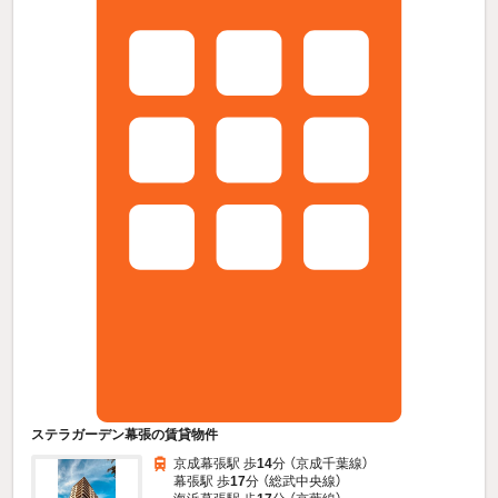
ステラガーデン幕張の賃貸物件
京成幕張駅 歩
14
分 （京成千葉線）
幕張駅 歩
17
分 （総武中央線）