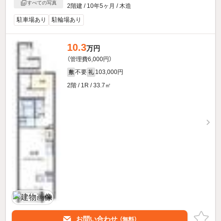
すべての写真
2階建 / 10年5ヶ月 / 木造
駐車場あり
駐輪場あり
10.3
万円
（管理費6,000円）
不要
103,000円
敷
礼
2階 / 1R / 33.7㎡
お問い合わせ
（無料）