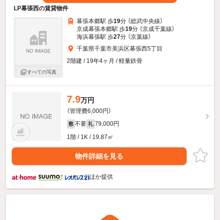
LP幕張西の賃貸物件
幕張本郷駅 歩
19
分 （総武中央線）
京成幕張本郷駅 歩
19
分 （京成千葉線）
海浜幕張駅 歩
27
分 （京葉線）
千葉県千葉市美浜区幕張西5丁目
2階建 / 19年4ヶ月 / 軽量鉄骨
すべての写真
7.9
万円
（管理費6,000円）
不要
79,000円
敷
礼
1階 / 1K / 19.87㎡
物件詳細を見る
ほか提供