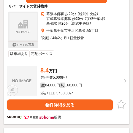
リバーサイドの賃貸物件
幕張本郷駅 歩
20
分 （総武中央線）
京成幕張本郷駅 歩
20
分 （京成千葉線）
幕張駅 歩
20
分 （総武中央線）
千葉県千葉市美浜区幕張西5丁目
2階建 / 4年2ヶ月 / 軽量鉄骨
すべての写真
駐車場あり
宅配ボックス
8.4
万円
（管理費5,000円）
84,000円
168,000円
敷
礼
2階 / 1LDK / 38.38㎡
物件詳細を見る
提供