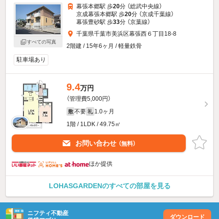
幕張本郷駅 歩
20
分 （総武中央線）
京成幕張本郷駅 歩
20
分 （京成千葉線）
幕張豊砂駅 歩
33
分 （京葉線）
千葉県千葉市美浜区幕張西６丁目18-8
すべての写真
2階建 / 15年6ヶ月 / 軽量鉄骨
駐車場あり
9.4
万円
（管理費5,000円）
不要
1.0ヶ月
敷
礼
1階 / 1LDK / 49.75㎡
お問い合わせ
（無料）
ほか提供
LOHASGARDENのすべての部屋を見る
ニフティ不動産
ダウンロード