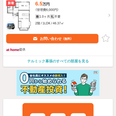
6.5
新着
万円
（管理費6,000円）
1.0ヶ月
不要
敷
礼
2階 / 1LDK / 46.37㎡
お問い合わせ
（無料）
提供
テルミック幕張のすべての部屋を見る