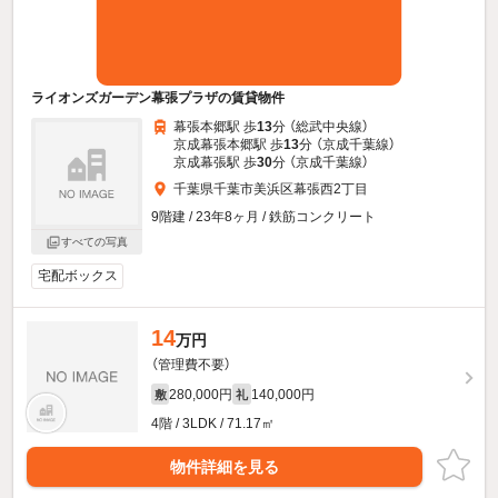
ライオンズガーデン幕張プラザの賃貸物件
幕張本郷駅 歩
13
分 （総武中央線）
京成幕張本郷駅 歩
13
分 （京成千葉線）
京成幕張駅 歩
30
分 （京成千葉線）
千葉県千葉市美浜区幕張西2丁目
9階建 / 23年8ヶ月 / 鉄筋コンクリート
すべての写真
宅配ボックス
14
万円
（管理費不要）
280,000円
140,000円
敷
礼
4階 / 3LDK / 71.17㎡
物件詳細を見る