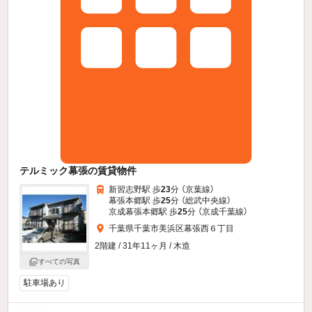
テルミック幕張の賃貸物件
新習志野駅 歩
23
分 （京葉線）
幕張本郷駅 歩
25
分 （総武中央線）
京成幕張本郷駅 歩
25
分 （京成千葉線）
千葉県千葉市美浜区幕張西６丁目
2階建 / 31年11ヶ月 / 木造
すべての写真
駐車場あり