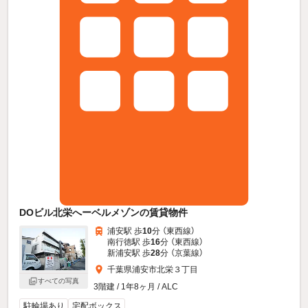
DOビル北栄へーベルメゾンの賃貸物件
浦安駅 歩
10
分 （東西線）
南行徳駅 歩
16
分 （東西線）
新浦安駅 歩
28
分 （京葉線）
千葉県浦安市北栄３丁目
すべての写真
3階建 / 1年8ヶ月 / ALC
駐輪場あり
宅配ボックス