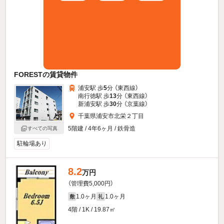
FORESTの賃貸物件
浦安駅 歩
5
分 （東西線）
南行徳駅 歩
13
分 （東西線）
新浦安駅 歩
30
分 （京葉線）
千葉県浦安市北栄２丁目
5階建 / 4年6ヶ月 / 鉄骨造
すべての写真
駐輪場あり
8.2
万円
（管理費5,000円）
1.0ヶ月
1.0ヶ月
敷
礼
4階 / 1K / 19.87㎡