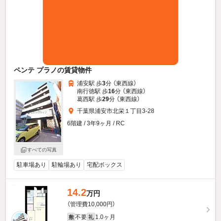
ペンテ プラノの賃貸物件
浦安駅 歩
3
分 （東西線）
南行徳駅 歩
16
分 （東西線）
葛西駅 歩
29
分 （東西線）
千葉県浦安市北栄１丁目3-28
6階建 / 3年9ヶ月 / RC
すべての写真
駐車場あり
駐輪場あり
宅配ボックス
14.2
万円
（管理費10,000円）
不要
1.0ヶ月
敷
礼