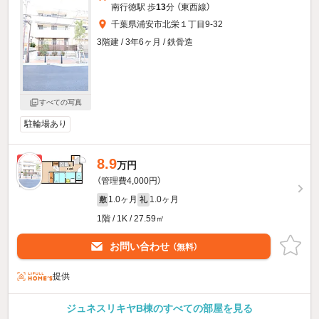
南行徳駅 歩
13
分 （東西線）
千葉県浦安市北栄１丁目9-32
3階建 / 3年6ヶ月 / 鉄骨造
すべての写真
駐輪場あり
8.9
新着
万円
（管理費4,000円）
1.0ヶ月
1.0ヶ月
敷
礼
1階 / 1K / 27.59㎡
お問い合わせ
（無料）
提供
ジュネスリキヤB棟のすべての部屋を見る