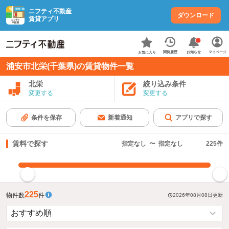
ニフティ不動産
ダウンロード
賃貸アプリ
お知らせ
閲覧履歴
マイページ
お気に入り
浦安市北栄(千葉県)の賃貸物件一覧
北栄
絞り込み条件
変更する
変更する
条件を保存
新着通知
アプリで探す
賃料で探す
指定なし
〜
指定なし
225
件
指定した賃料で絞り込む
225
物件数
件
2026年08月08日
更新