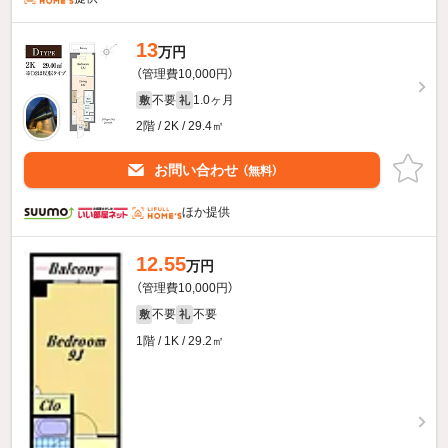
13
万円
（管理費10,000円）
不要
1.0ヶ月
敷
礼
2階 / 2K / 29.4㎡
お問い合わせ
（無料）
ほか提供
12.55
万円
（管理費10,000円）
不要
不要
敷
礼
1階 / 1K / 29.2㎡