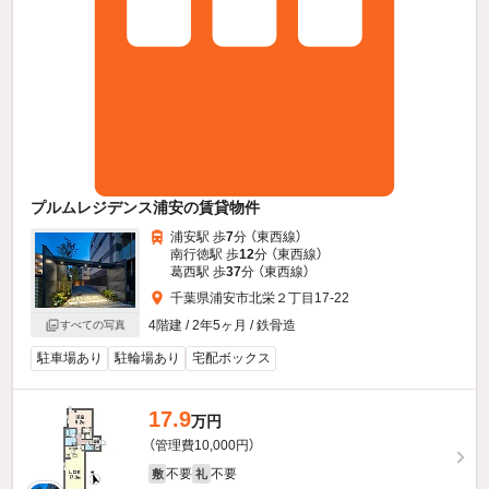
プルムレジデンス浦安の賃貸物件
浦安駅 歩
7
分 （東西線）
南行徳駅 歩
12
分 （東西線）
葛西駅 歩
37
分 （東西線）
千葉県浦安市北栄２丁目17-22
4階建 / 2年5ヶ月 / 鉄骨造
すべての写真
駐車場あり
駐輪場あり
宅配ボックス
17.9
万円
（管理費10,000円）
不要
不要
敷
礼