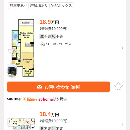
駐車場あり
駐輪場あり
宅配ボックス
18.9
万円
（管理費10,000円）
不要
不要
敷
礼
2階 / 1LDK / 50.75㎡
お問い合わせ
（無料）
ほか提供
18.4
万円
（管理費10,000円）
不要
不要
敷
礼