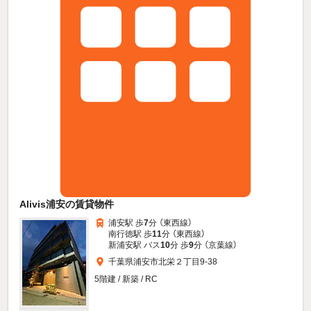
Alivis浦安の賃貸物件
浦安駅 歩
7
分 （東西線）
南行徳駅 歩
11
分 （東西線）
新浦安駅 バス
10
分 歩
9
分 （京葉線）
千葉県浦安市北栄２丁目9-38
5階建 / 新築 / RC