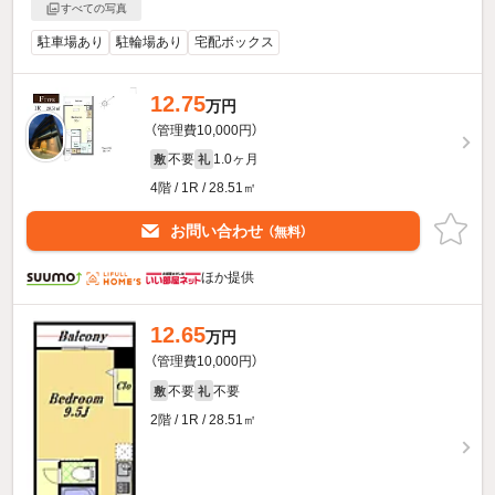
すべての写真
駐車場あり
駐輪場あり
宅配ボックス
12.75
万円
（管理費10,000円）
不要
1.0ヶ月
敷
礼
4階 / 1R / 28.51㎡
お問い合わせ
（無料）
ほか提供
12.65
万円
（管理費10,000円）
不要
不要
敷
礼
2階 / 1R / 28.51㎡