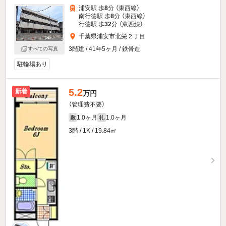
浦安駅 歩
8
分 （東西線）
南行徳駅 歩
8
分 （東西線）
行徳駅 歩
32
分 （東西線）
千葉県浦安市北栄２丁目
3階建 / 41年5ヶ月 / 鉄骨造
すべての写真
駐輪場あり
5.2
新着
万円
（管理費不要）
1.0ヶ月
1.0ヶ月
敷
礼
3階 / 1K / 19.84㎡