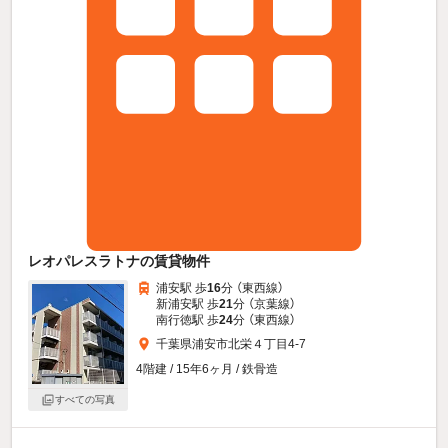
レオパレスラトナの賃貸物件
浦安駅 歩
16
分 （東西線）
新浦安駅 歩
21
分 （京葉線）
南行徳駅 歩
24
分 （東西線）
千葉県浦安市北栄４丁目4-7
4階建 / 15年6ヶ月 / 鉄骨造
すべての写真