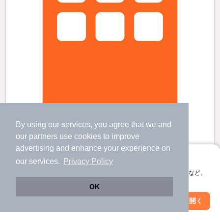
アクイラウラヤスウノの賃貸物件
By using our services, you agree that we and
浦安駅 歩
1
分 （東西線）
新浦安駅 バス
10
分 歩
4
分 （京葉線）
our
partners
use cookies to improve
南行徳駅 歩
15
分 （東西線）
advertising and enhance your experience on
千葉県浦安市北栄１丁目12-7
アプリに切り替えて、サクサクお部屋探し
our services.
Privacy Policy
11階建 / 15年7ヶ月 / RC
会員登録なしですぐ使える。マップ検索やお気に入り保存など、
アプリ限定の便利な機能が使えます！
OK
すべての写真
Web版で続行
アプリを開く
市区町村を変更
絞り込み条件を変更
駐車場あり
駐輪場あり
宅配ボックス