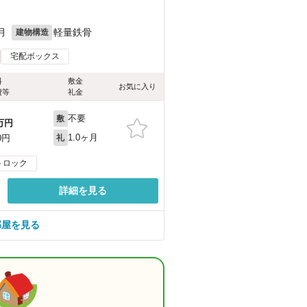
月
軽量鉄骨
建物構造
宅配ボックス
料
敷金
お気に入り
費等
礼金
不要
敷
万円
1.0ヶ月
0円
礼
トロック
詳細を見る
部屋を見る