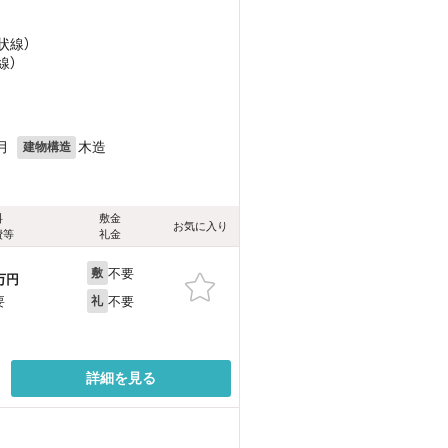
状線）
線）
月
木造
建物構造
料
敷金
お気に入り
費等
礼金
不要
敷
万円
不要
要
礼
詳細を見る