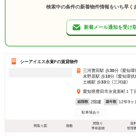
検索中の条件の新着物件情報をいち早く
新着メール通知を受け
シーアイエス永覚Fの賃貸物件
三河豊田駅 歩
30
分 （愛知環
末野原駅 歩
10
分 （愛知環状
土橋駅 歩
33
分 （三河線）
愛知県豊田市永覚新町１丁
2階建
12年9ヶ
総階数
築年数
駐車場あり
間取り
賃
間取り図
階数
専有面積
管理