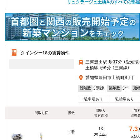
リュクラージュ土橋Aのすべての部
クインシー18の賃貸物件
三河豊田駅 歩
37
分 （愛知環
土橋駅 歩
9
分 （三河線）
愛知県豊田市土橋町8丁目
3階建
3年
総階数
築年数
建
駐車場あり
駐輪場あり
間取り
賃
間取り図
階数
専有面積
管理
7.3
1K
2階
29.44㎡
6,50