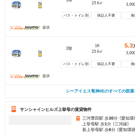
23.6㎡
3,00
バス・トイレ別
保証人不要
南
提供
5.3
1K
2階
23.6㎡
3,00
バス・トイレ別
保証人不要
南
提供
シーアイエス竜神IIEのすべての部
サンシャインヒルズ上挙母の賃貸物件
三河豊田駅 歩
30
分 （愛知環
上挙母駅 歩
1
分 （三河線）
新上挙母駅 歩
6
分 （愛知環