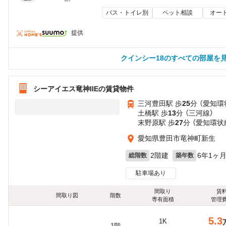
バス・トイレ別
ペット相談
オー
提供
クインシー18のすべての部屋を
シーアイエス竜神IIEの賃貸物件
三河豊田駅 歩
25
分 （愛知環
土橋駅 歩
13
分 （三河線）
末野原駅 歩
27
分 （愛知環状
愛知県豊田市竜神町新生
2階建
6年1ヶ
総階数
築年数
駐車場あり
間取り
賃
間取り図
階数
専有面積
管理
5.3
1K
1階