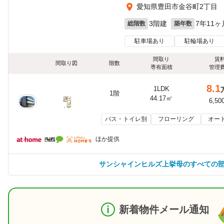
愛知県豊田市金谷町2丁目
3階建
7年11ヶ
総階数
築年数
駐車場あり
駐輪場あり
間取り
賃
間取り図
階数
専有面積
管理
8.1
1LDK
1階
44.17㎡
6,50
バス・トイレ別
フローリング
オー
ほか提供
サンシャインヒルズ上挙母のすべての
新着物件メール通知