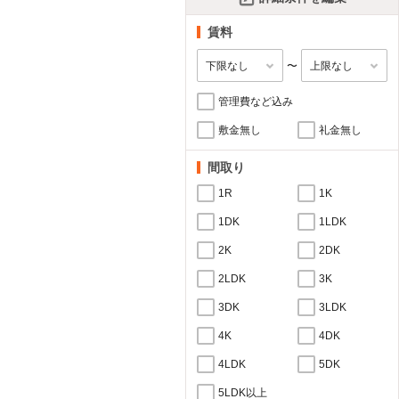
賃料
〜
管理費など込み
敷金無し
礼金無し
間取り
1R
1K
1DK
1LDK
2K
2DK
2LDK
3K
3DK
3LDK
4K
4DK
4LDK
5DK
5LDK以上