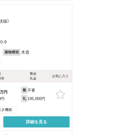
状線）
-9
月
木造
建物構造
料
敷金
お気に入り
費等
礼金
不要
敷
万円
195,000円
0円
礼
炊き機能
詳細を見る