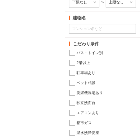
〜
建物名
こだわり条件
バス・トイレ別
2階以上
駐車場あり
ペット相談
洗濯機置場あり
独立洗面台
エアコンあり
都市ガス
温水洗浄便座