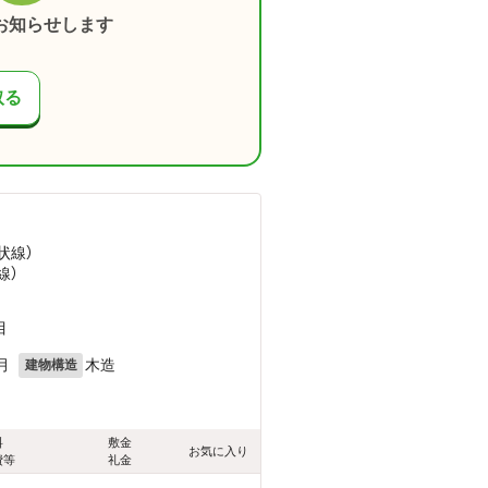
お知らせします
取る
状線）
線）
目
月
木造
建物構造
料
敷金
お気に入り
費等
礼金