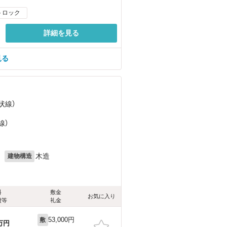
トロック
詳細を見る
見る
状線）
線）
月
木造
建物構造
料
敷金
お気に入り
費等
礼金
53,000円
敷
万円