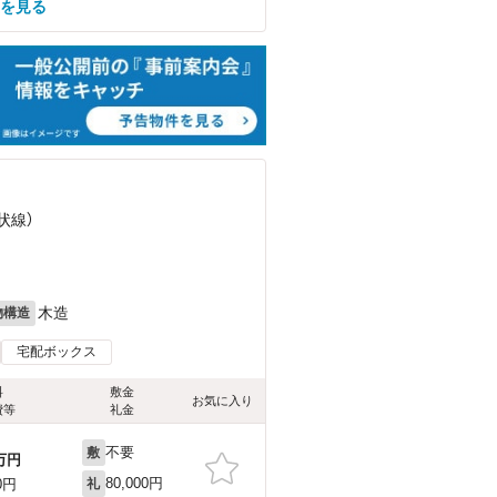
屋を見る
状線）
木造
物構造
宅配ボックス
料
敷金
お気に入り
費等
礼金
不要
敷
万円
80,000円
0円
礼