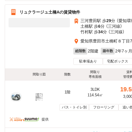
リュクラージュ土橋Aの賃貸物件
三河豊田駅 歩
29
分 （愛知環
土橋駅 歩
6
分 （三河線）
竹村駅 歩
34
分 （三河線）
愛知県豊田市土橋町８丁目70
2階建
2年7ヶ
総階数
築年数
駐車場あり
宅配ボックス
間取り
賃
間取り図
階数
専有面積
管理
19.5
3LDK
1階
114.54㎡
3,00
バス・トイレ別
フローリング
追い
提供