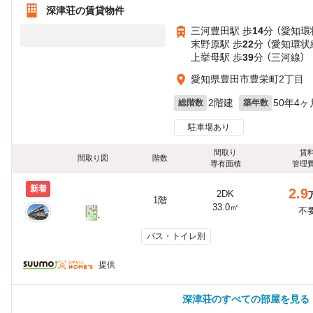
深津荘の賃貸物件
三河豊田駅 歩
14
分 （愛知環
末野原駅 歩
22
分 （愛知環状
上挙母駅 歩
39
分 （三河線）
愛知県豊田市豊栄町2丁目
2階建
50年4ヶ
総階数
築年数
駐車場あり
間取り
賃
間取り図
階数
専有面積
管理
新着
2.9
2DK
1階
33.0㎡
不
バス・トイレ別
提供
深津荘のすべての部屋を見る