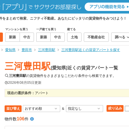
物件をまとめて検索、ニフティ不動産。あなたにピッタリの賃貸物件をみつけよう！
マンションを買う
一戸建てを買う
建てる
新築
中古
新築
中古
土地
不動産会社
調べる
愛知県
豊田市
三河豊田駅
三河豊田駅近くの賃貸アパートを探す
三河豊田駅
(愛知県)近くの賃貸アパート一覧
三河豊田駅
の賃貸物件をさまざまなこだわり条件から検索できます。
2026年08月05日
更新
現在の選択条件：
アパート
絞り込み
並び替え
＆
106
物件数
件