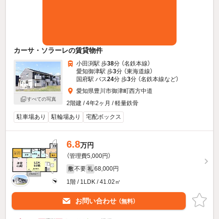
カーサ・ソラーレの賃貸物件
小田渕駅 歩
38
分 （名鉄本線）
愛知御津駅 歩
3
分 （東海道線）
国府駅 バス
24
分 歩
3
分 （名鉄本線
など
）
愛知県豊川市御津町西方中道
すべての写真
2階建 / 4年2ヶ月 / 軽量鉄骨
駐車場あり
駐輪場あり
宅配ボックス
6.8
万円
（管理費5,000円）
不要
68,000円
敷
礼
1階 / 1LDK / 41.02㎡
お問い合わせ
（無料）