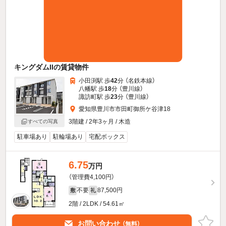
キングダムIIの賃貸物件
小田渕駅 歩
42
分 （名鉄本線）
八幡駅 歩
18
分 （豊川線）
諏訪町駅 歩
23
分 （豊川線）
愛知県豊川市市田町御所ケ谷津18
3階建 / 2年3ヶ月 / 木造
すべての写真
駐車場あり
駐輪場あり
宅配ボックス
6.75
万円
（管理費4,100円）
不要
87,500円
敷
礼
2階 / 2LDK / 54.61㎡
お問い合わせ
（無料）