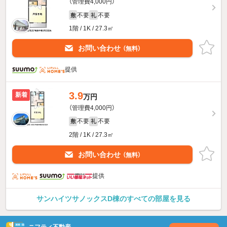
（管理費4,000円）
不要
不要
敷
礼
1階 / 1K / 27.3㎡
お問い合わせ
（無料）
提供
3.9
新着
万円
（管理費4,000円）
不要
不要
敷
礼
2階 / 1K / 27.3㎡
お問い合わせ
（無料）
提供
サンハイツサノックスD棟のすべての部屋を見る
ニフティ不動産