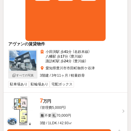
アヴァンの賃貸物件
小田渕駅 歩
41
分 （名鉄本線）
八幡駅 歩
17
分 （豊川線）
諏訪町駅 歩
24
分 （豊川線）
愛知県豊川市市田町御所ケ谷津
3階建 / 3年11ヶ月 / 軽量鉄骨
すべての写真
駐車場あり
駐輪場あり
宅配ボックス
7
万円
（管理費5,000円）
不要
70,000円
敷
礼
3階 / 1LDK / 42.93㎡