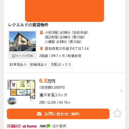
レクエルドの賃貸物件
小田渕駅 歩
19
分 （名鉄本線）
諏訪町駅 歩
18
分 （豊川線）
八幡駅 歩
19
分 （豊川線）
愛知県豊川市蔵子6丁目7-14
2階建 / 3年7ヶ月 / 軽量鉄骨
すべての写真
駐車場あり
駐輪場あり
宅配ボックス
6.5
万円
（管理費5,000円）
不要
1.0ヶ月
敷
礼
2階 / 1LDK / 34.76㎡
お問い合わせ
（無料）
ほか提供