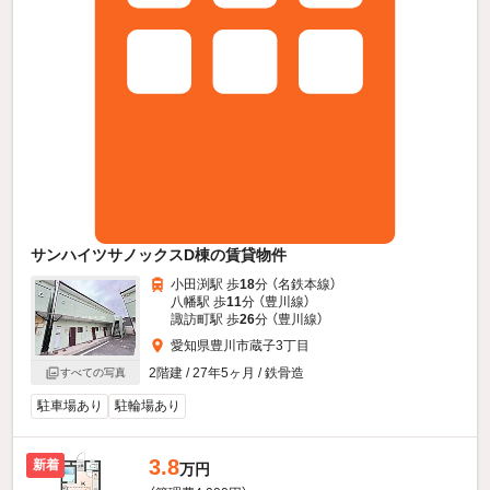
サンハイツサノックスD棟の賃貸物件
小田渕駅 歩
18
分 （名鉄本線）
八幡駅 歩
11
分 （豊川線）
諏訪町駅 歩
26
分 （豊川線）
愛知県豊川市蔵子3丁目
2階建 / 27年5ヶ月 / 鉄骨造
すべての写真
駐車場あり
駐輪場あり
3.8
新着
万円