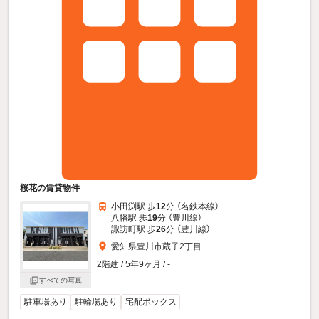
桜花の賃貸物件
小田渕駅 歩
12
分 （名鉄本線）
八幡駅 歩
19
分 （豊川線）
諏訪町駅 歩
26
分 （豊川線）
愛知県豊川市蔵子2丁目
2階建 / 5年9ヶ月 / -
すべての写真
駐車場あり
駐輪場あり
宅配ボックス