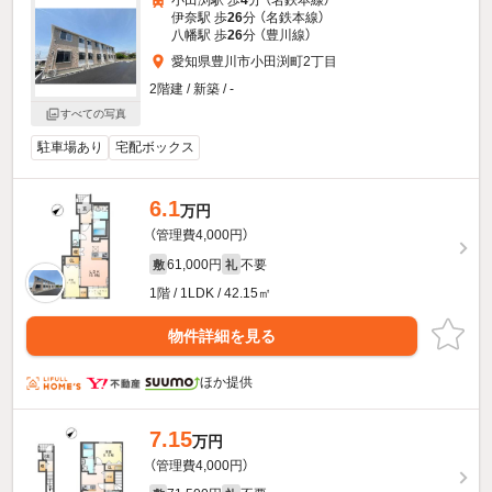
小田渕駅 歩
4
分 （名鉄本線）
伊奈駅 歩
26
分 （名鉄本線）
八幡駅 歩
26
分 （豊川線）
愛知県豊川市小田渕町2丁目
2階建 / 新築 / -
すべての写真
駐車場あり
宅配ボックス
6.1
万円
（管理費4,000円）
61,000円
不要
敷
礼
1階 / 1LDK / 42.15㎡
物件詳細を見る
ほか提供
7.15
万円
（管理費4,000円）