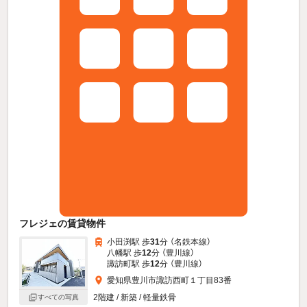
フレジェの賃貸物件
小田渕駅 歩
31
分 （名鉄本線）
八幡駅 歩
12
分 （豊川線）
諏訪町駅 歩
12
分 （豊川線）
愛知県豊川市諏訪西町１丁目83番
2階建 / 新築 / 軽量鉄骨
すべての写真