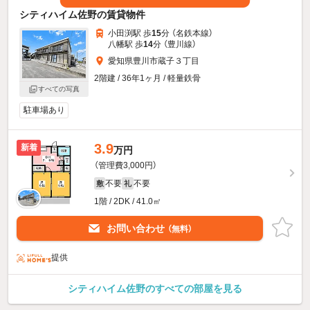
シティハイム佐野の賃貸物件
小田渕駅 歩
15
分 （名鉄本線）
八幡駅 歩
14
分 （豊川線）
愛知県豊川市蔵子３丁目
2階建 / 36年1ヶ月 / 軽量鉄骨
すべての写真
駐車場あり
3.9
新着
万円
（管理費3,000円）
不要
不要
敷
礼
1階 / 2DK / 41.0㎡
お問い合わせ
（無料）
提供
シティハイム佐野のすべての部屋を見る