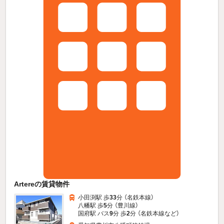
Artereの賃貸物件
小田渕駅 歩
33
分 （名鉄本線）
八幡駅 歩
5
分 （豊川線）
国府駅 バス
9
分 歩
2
分 （名鉄本線
など
）