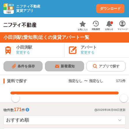
ニフティ不動産
ダウンロード
賃貸アプリ
お知らせ
閲覧履歴
マイページ
お気に入り
小田渕駅(愛知県)近くの賃貸アパート一覧
小田渕駅
アパート
変更する
変更する
条件を保存
新着通知
アプリで探す
賃料で探す
指定なし
〜
指定なし
171
件
指定した賃料で絞り込む
171
物件数
件
2026年08月09日
更新