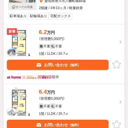
愛知県豊川市八幡町鐘鋳場
すべての写真
2階建 / 3年10ヶ月 / 軽量鉄骨
駐車場あり
駐輪場あり
宅配ボックス
6.2
新着
万円
（管理費5,000円）
不要
不要
敷
礼
1階 / 1LDK / 35.7㎡
お問い合わせ
（無料）
提供
6.4
万円
（管理費5,000円）
不要
不要
敷
礼
1階 / 1LDK / 35.7㎡
お問い合わせ
（無料）