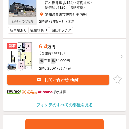
西小坂井駅 歩
13
分 （東海道線）
伊奈駅 歩
19
分 （名鉄本線）
愛知県豊川市伊奈町平内64
2階建 / 3年5ヶ月 / 木造
すべての写真
駐車場あり
駐輪場あり
宅配ボックス
6.4
新着
万円
（管理費2,900円）
不要
84,000円
敷
礼
2階 / 2LDK / 56.44㎡
お問い合わせ
（無料）
ほか提供
フォンテのすべての部屋を見る