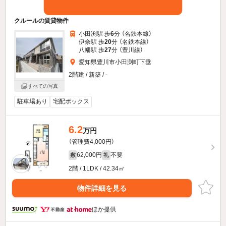
クルールの賃貸物件
小田渕駅 歩
6
分 （名鉄本線）
伊奈駅 歩
20
分 （名鉄本線）
八幡駅 歩
27
分 （豊川線）
愛知県豊川市小田渕町下垂
2階建 / 新築 / -
すべての写真
駐車場あり
宅配ボックス
6.2
万円
（管理費4,000円）
62,000円
不要
敷
礼
2階 / 1LDK / 42.34㎡
物件詳細を見る
ほか提供