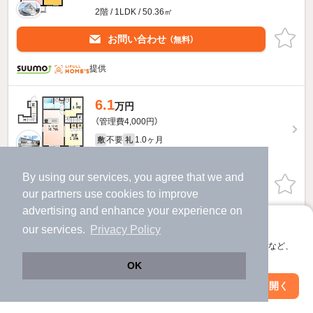
2階 / 1LDK / 50.36㎡
お問い合わせ
（無料）
提供
6.1
万円
（管理費4,000円）
不要
1.0ヶ月
敷
礼
2階 / 1SLDK / 50.36㎡
By using our services, you agree that we and
お問い合わせ
（無料）
our
partners
use cookies to improve
advertising and enhance your experience on
ほか提供
アプリに切り替えて、サクサクお部屋探し
our services.
Privacy Policy
会員登録なしですぐ使える。マップ検索やお気に入り保存など、
6.1
万円
アプリ限定の便利な機能が使えます！
OK
（管理費4,000円）
Web版で続行
アプリを開く
不要
1.0ヶ月
敷
礼
駅・沿線を変更
絞り込み条件を変更
2階 / 1SLDK / 50.54㎡