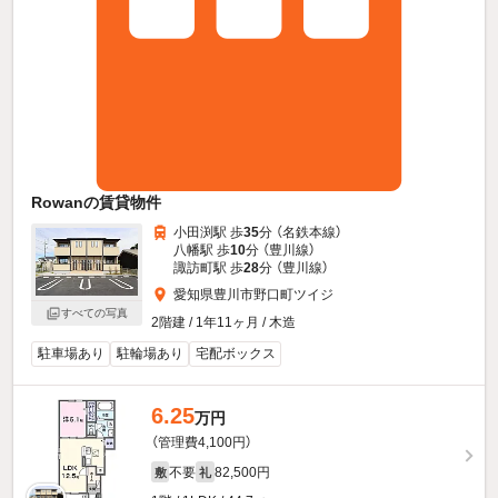
Rowanの賃貸物件
小田渕駅 歩
35
分 （名鉄本線）
八幡駅 歩
10
分 （豊川線）
諏訪町駅 歩
28
分 （豊川線）
愛知県豊川市野口町ツイジ
すべての写真
2階建 / 1年11ヶ月 / 木造
駐車場あり
駐輪場あり
宅配ボックス
6.25
万円
（管理費4,100円）
不要
82,500円
敷
礼