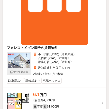
フォレストメゾン蔵子の賃貸物件
小田渕駅 歩
19
分 （名鉄本線）
八幡駅 歩
14
分 （豊川線）
諏訪町駅 歩
24
分 （豊川線）
愛知県豊川市蔵子５丁目
すべての写真
2階建 / 6年6ヶ月 / 木造
駐車場あり
駐輪場あり
宅配ボックス
6.1
万円
（管理費4,000円）
不要
61,000円
敷
礼