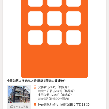
小田栄駅より徒歩14分 新築 3階建の賃貸物件
安善駅 歩
13
分 （鶴見線）
武蔵白石駅 歩
10
分 （鶴見線）
小田栄駅 歩
14
分 （南武線）
ほか3駅（徒歩20分圏内）
神奈川県川崎市川崎区浅田２丁目13-30
すべての写真