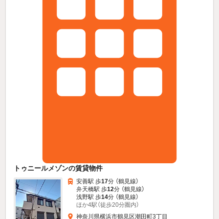
トゥニールメゾンの賃貸物件
安善駅 歩
17
分 （鶴見線）
弁天橋駅 歩
12
分 （鶴見線）
浅野駅 歩
14
分 （鶴見線）
ほか4駅（徒歩20分圏内）
神奈川県横浜市鶴見区潮田町3丁目