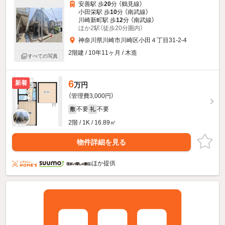
安善駅 歩
20
分 （鶴見線）
小田栄駅 歩
10
分 （南武線）
川崎新町駅 歩
12
分 （南武線）
ほか2駅（徒歩20分圏内）
神奈川県川崎市川崎区小田４丁目31-2-4
2階建 / 10年11ヶ月 / 木造
すべての写真
6
新着
万円
（管理費3,000円）
不要
不要
敷
礼
2階 / 1K / 16.89㎡
物件詳細を見る
ほか提供