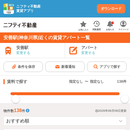
ニフティ不動産
ダウンロード
賃貸アプリ
お知らせ
閲覧履歴
マイページ
お気に入り
安善駅(神奈川県)近くの賃貸アパート一覧
安善駅
アパート
変更する
変更する
条件を保存
新着通知
アプリで探す
賃料で探す
指定なし
〜
指定なし
138
件
指定した賃料で絞り込む
138
物件数
件
2026年08月09日
更新