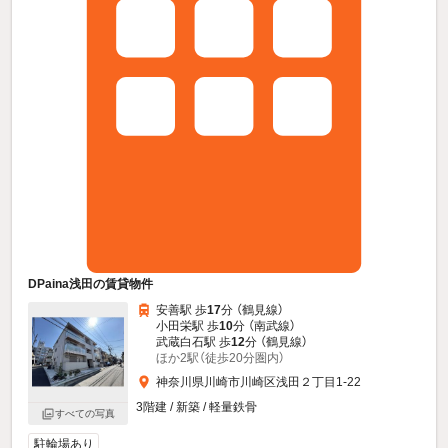
DPaina浅田の賃貸物件
安善駅 歩
17
分 （鶴見線）
小田栄駅 歩
10
分 （南武線）
武蔵白石駅 歩
12
分 （鶴見線）
ほか2駅（徒歩20分圏内）
神奈川県川崎市川崎区浅田２丁目1-22
3階建 / 新築 / 軽量鉄骨
すべての写真
駐輪場あり