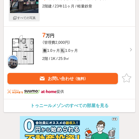
2階建 / 23年11ヶ月 / 軽量鉄骨
すべての写真
7
万円
（管理費2,000円）
1.0ヶ月
1.0ヶ月
敷
礼
2階 / 1K / 25.9㎡
お問い合わせ
（無料）
提供
トゥニールメゾンのすべての部屋を見る