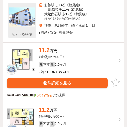
安善駅 歩
14
分 （鶴見線）
小田栄駅 歩
11
分 （南武線）
武蔵白石駅 歩
12
分 （鶴見線）
ほか1駅（徒歩20分圏内）
神奈川県川崎市川崎区浅田１丁目
3階建 / 新築 / 軽量鉄骨
すべての写真
11.2
万円
（管理費6,500円）
不要
2.0ヶ月
敷
礼
2階 / 1LDK / 36.41㎡
物件詳細を見る
ほか提供
11.2
万円
（管理費6,500円）
不要
2.0ヶ月
敷
礼