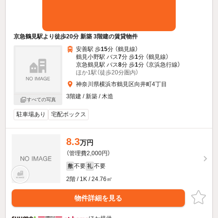
京急鶴見駅より徒歩20分 新築 3階建の賃貸物件
安善駅 歩
15
分 （鶴見線）
鶴見小野駅 バス
7
分 歩
1
分 （鶴見線）
京急鶴見駅 バス
8
分 歩
1
分 （京浜急行線）
ほか1駅（徒歩20分圏内）
神奈川県横浜市鶴見区向井町4丁目
3階建 / 新築 / 木造
すべての写真
駐車場あり
宅配ボックス
8.3
万円
（管理費2,000円）
不要
不要
敷
礼
2階 / 1K / 24.76㎡
物件詳細を見る