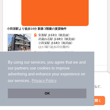
小田栄駅より徒歩14分 新築 3階建の賃貸物件
安善駅 歩
13
分 （鶴見線）
武蔵白石駅 歩
10
分 （鶴見線）
小田栄駅 歩
14
分 （南武線）
ほか3駅（徒歩20分圏内）
神奈川県川崎市川崎区浅田２丁目13-30
すべての写真
3階建 / 新築 / 木造
By using our services, you agree that we and
our
partners
use cookies to improve
10.6
万円
advertising and enhance your experience on
（管理費4,100円）
アプリに切り替えて、サクサクお部屋探し
our services.
Privacy Policy
不要
2.0ヶ月
敷
礼
会員登録なしですぐ使える。マップ検索やお気に入り保存など、
1階 / 1LDK / 35.2㎡
アプリ限定の便利な機能が使えます！
OK
Web版で続行
お問い合わせ
アプリを開く
（無料）
駅・沿線を変更
絞り込み条件を変更