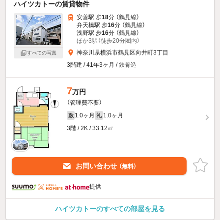
ハイツカトーの賃貸物件
安善駅 歩
18
分 （鶴見線）
弁天橋駅 歩
16
分 （鶴見線）
浅野駅 歩
16
分 （鶴見線）
ほか3駅（徒歩20分圏内）
神奈川県横浜市鶴見区向井町3丁目
すべての写真
3階建 / 41年3ヶ月 / 鉄骨造
7
万円
（管理費不要）
1.0ヶ月
1.0ヶ月
敷
礼
3階 / 2K / 33.12㎡
お問い合わせ
（無料）
提供
ハイツカトーのすべての部屋を見る