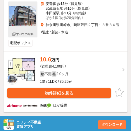
安善駅 歩
13
分 （鶴見線）
武蔵白石駅 歩
10
分 （鶴見線）
小田栄駅 歩
13
分 （南武線）
ほか1駅（徒歩20分圏内）
神奈川県川崎市川崎区浅田２丁目１３番３０号
3階建 / 新築 / 木造
すべての写真
宅配ボックス
10.6
万円
（管理費4,100円）
不要
2.0ヶ月
敷
礼
1階 / 1LDK / 35.25㎡
物件詳細を見る
ほか提供
ニフティ不動産
ダウンロード
賃貸アプリ