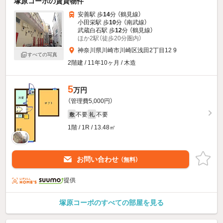
塚原コーポの賃貸物件
安善駅 歩
14
分 （鶴見線）
小田栄駅 歩
10
分 （南武線）
武蔵白石駅 歩
12
分 （鶴見線）
ほか2駅（徒歩20分圏内）
神奈川県川崎市川崎区浅田2丁目12 9
すべての写真
2階建 / 11年10ヶ月 / 木造
5
万円
（管理費5,000円）
不要
不要
敷
礼
1階 / 1R / 13.48㎡
お問い合わせ
（無料）
提供
塚原コーポのすべての部屋を見る