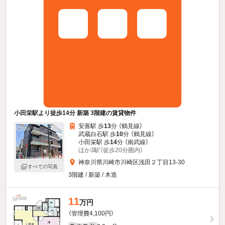
小田栄駅より徒歩14分 新築 3階建の賃貸物件
安善駅 歩
13
分 （鶴見線）
武蔵白石駅 歩
10
分 （鶴見線）
小田栄駅 歩
14
分 （南武線）
ほか3駅（徒歩20分圏内）
神奈川県川崎市川崎区浅田２丁目13-30
すべての写真
3階建 / 新築 / 木造
11
万円
（管理費4,100円）