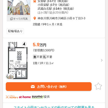
安善駅 歩
17
分 （鶴見線）
小田栄駅 歩
7
分 （南武線）
武蔵白石駅 歩
14
分 （鶴見線）
ほか2駅（徒歩20分圏内）
神奈川県川崎市川崎区小田６丁目3-3
すべての写真
2階建 / 9年1ヶ月 / 木造
駐輪場あり
5.9
万円
（管理費3,500円）
不要
不要
敷
礼
1階 / 1R / 11.1㎡
お問い合わせ
（無料）
提供
ユナイト小田モンセラッドの杜のすべての部屋を見る