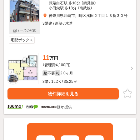
武蔵白石駅 歩
10
分 （鶴見線）
小田栄駅 歩
13
分 （南武線）
神奈川県川崎市川崎区浅田２丁目１３番３０号
3階建 / 新築 / 木造
すべての写真
宅配ボックス
11
万円
（管理費4,100円）
不要
2.0ヶ月
敷
礼
3階 / 1LDK / 35.25㎡
物件詳細を見る
ほか提供