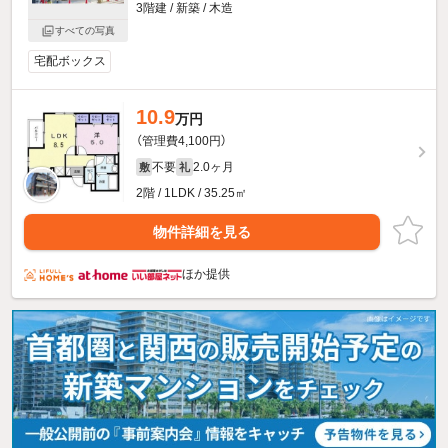
3階建 / 新築 / 木造
すべての写真
宅配ボックス
10.9
万円
（管理費4,100円）
不要
2.0ヶ月
敷
礼
2階 / 1LDK / 35.25㎡
物件詳細を見る
ほか提供