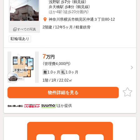
浅野駅 歩
7
分 （鶴見線）
弁天橋駅 歩
8
分 （鶴見線）
ほか4駅（徒歩20分圏内）
神奈川県横浜市鶴見区仲通３丁目80-12
2階建 / 12年5ヶ月 / 軽量鉄骨
すべての写真
駐輪場あり
7
万円
（管理費4,000円）
1.0ヶ月
1.0ヶ月
敷
礼
1階 / 1R / 22.02㎡
物件詳細を見る
ほか提供