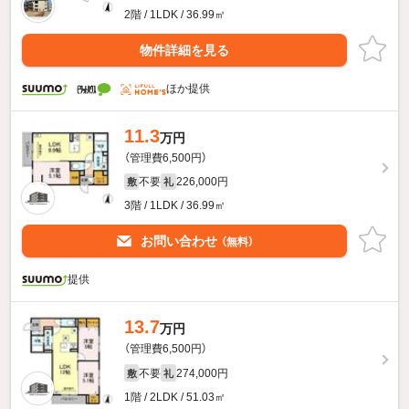
2階 / 1LDK / 36.99㎡
物件詳細を見る
ほか提供
11.3
万円
（管理費6,500円）
不要
226,000円
敷
礼
3階 / 1LDK / 36.99㎡
お問い合わせ
（無料）
提供
13.7
万円
（管理費6,500円）
不要
274,000円
敷
礼
1階 / 2LDK / 51.03㎡