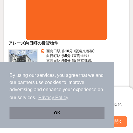
アレーズ向日町の賃貸物件
西向日駅 歩
10
分 （阪急京都線）
向日町駅 歩
5
分 （東海道線）
東向日駅 歩
8
分 （阪急京都線）
京都府向日市森本町下森本
By using our services, you agree that we and
3階建 / 3年5ヶ月 / 軽量鉄骨
すべての写真
our
partners
use cookies to improve
駐車場あり
駐輪場あり
宅配ボックス
advertising and enhance your experience on
アプリに切り替えて、サクサクお部屋探し
our services.
Privacy Policy
8.2
万円
会員登録なしですぐ使える。マップ検索やお気に入り保存など、
（管理費8,000円）
アプリ限定の便利な機能が使えます！
OK
不要
130,000円
敷
礼
Web版で続行
アプリを開く
駅・沿線を変更
絞り込み条件を変更
1階 / 1LDK / 37.29㎡