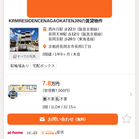
KRMRESIDENCENAGAOKATENJINの賃貸物件
西向日駅 歩
22
分 （阪急京都線）
長岡天神駅 歩
12
分 （阪急京都線）
長岡京駅 歩
20
分 （東海道線）
京都府長岡京市長岡1丁目
3階建 / 1年9ヶ月 / 木造
すべての写真
駐輪場あり
宅配ボックス
7.8
万円
（管理費7,000円）
不要
不要
敷
礼
3階 / 1LDK / 32.15㎡
お問い合わせ
（無料）
提供