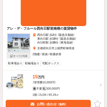
アレ・デ・フルール西向日駅前南棟の賃貸物件
西向日駅 歩
2
分 （阪急京都線）
東向日駅 歩
19
分 （阪急京都線）
向日町駅 歩
28
分 （東海道線）
京都府向日市上植野町御塔道
2階建 / 新築 / 軽量鉄骨
すべての写真
駐車場あり
駐輪場あり
宅配ボックス
15
万円
（管理費10,000円）
不要
300,000円
敷
礼
1階 / 2LDK / 65.29㎡
お問い合わせ
（無料）