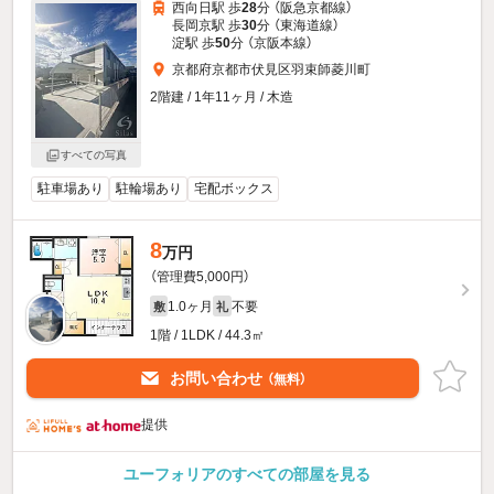
西向日駅 歩
28
分 （阪急京都線）
長岡京駅 歩
30
分 （東海道線）
淀駅 歩
50
分 （京阪本線）
京都府京都市伏見区羽束師菱川町
2階建 / 1年11ヶ月 / 木造
すべての写真
駐車場あり
駐輪場あり
宅配ボックス
8
万円
（管理費5,000円）
1.0ヶ月
不要
敷
礼
1階 / 1LDK / 44.3㎡
お問い合わせ
（無料）
提供
ユーフォリアのすべての部屋を見る