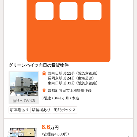
グリーンハイツ向日の賃貸物件
西向日駅 歩
11
分 （阪急京都線）
長岡京駅 歩
24
分 （東海道線）
東向日駅 歩
31
分 （阪急京都線）
京都府向日市上植野町後藤
3階建 / 3年1ヶ月 / 木造
すべての写真
駐車場あり
駐輪場あり
宅配ボックス
6.6
万円
（管理費4,600円）