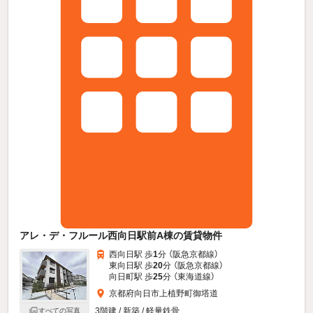
アレ・デ・フルール西向日駅前A棟の賃貸物件
西向日駅 歩
1
分 （阪急京都線）
東向日駅 歩
20
分 （阪急京都線）
向日町駅 歩
25
分 （東海道線）
京都府向日市上植野町御塔道
3階建 / 新築 / 軽量鉄骨
すべての写真