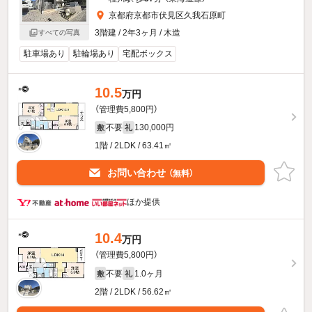
京都府京都市伏見区久我石原町
3階建 / 2年3ヶ月 / 木造
すべての写真
駐車場あり
駐輪場あり
宅配ボックス
10.5
万円
（管理費5,800円）
不要
130,000円
敷
礼
1階 / 2LDK / 63.41㎡
お問い合わせ
（無料）
ほか提供
10.4
万円
（管理費5,800円）
不要
1.0ヶ月
敷
礼
2階 / 2LDK / 56.62㎡