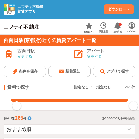
ニフティ不動産
ダウンロード
賃貸アプリ
お知らせ
閲覧履歴
マイページ
お気に入り
西向日駅(京都府)近くの賃貸アパート一覧
西向日駅
アパート
変更する
変更する
条件を保存
新着通知
アプリで探す
賃料で探す
指定なし
〜
指定なし
265
件
指定した賃料で絞り込む
265
物件数
件
2026年08月06日
更新