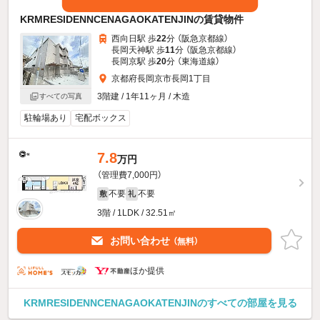
KRMRESIDENNCENAGAOKATENJINの賃貸物件
西向日駅 歩
22
分 （阪急京都線）
長岡天神駅 歩
11
分 （阪急京都線）
長岡京駅 歩
20
分 （東海道線）
京都府長岡京市長岡1丁目
3階建 / 1年11ヶ月 / 木造
すべての写真
駐輪場あり
宅配ボックス
7.8
万円
（管理費7,000円）
不要
不要
敷
礼
3階 / 1LDK / 32.51㎡
お問い合わせ
（無料）
ほか提供
KRMRESIDENNCENAGAOKATENJINのすべての部屋を見る