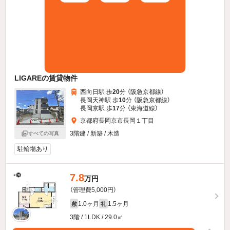
LIGAREの賃貸物件
西向日駅 歩
20
分 （阪急京都線）
長岡天神駅 歩
10
分 （阪急京都線）
長岡京駅 歩
17
分 （東海道線）
京都府長岡京市長岡１丁目
3階建 / 新築 / 木造
すべての写真
駐輪場あり
7.8
万円
（管理費5,000円）
1.0ヶ月
1.5ヶ月
敷
礼
3階 / 1LDK / 29.0㎡