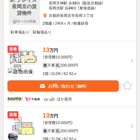
長岡天神駅 歩
10
分 （阪急京都線）
長岡京駅 歩
24
分 （東海道線）
京都府長岡京市長岡３丁目
すべての写真
2階建 / 2年8ヶ月 / 軽量鉄骨
駐車場あり
駐輪場あり
13
新着
万円
（管理費10,000円）
不要
200,000円
敷
礼
1階 / 2LDK / 62.92㎡
お問い合わせ
（無料）
ほか提供
13
新着
万円
（管理費10,000円）
不要
200,000円
敷
礼
2階 / 2LDK / 62.92㎡