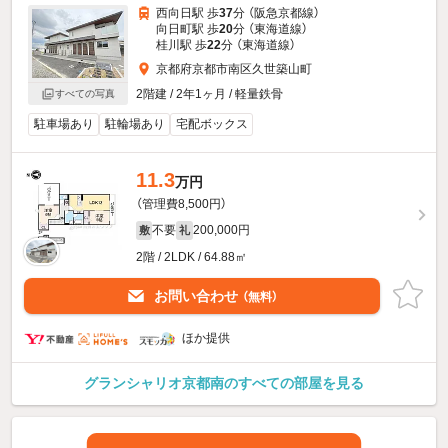
西向日駅 歩
37
分 （阪急京都線）
向日町駅 歩
20
分 （東海道線）
桂川駅 歩
22
分 （東海道線）
京都府京都市南区久世築山町
2階建 / 2年1ヶ月 / 軽量鉄骨
すべての写真
駐車場あり
駐輪場あり
宅配ボックス
11.3
万円
（管理費8,500円）
不要
200,000円
敷
礼
2階 / 2LDK / 64.88㎡
お問い合わせ
（無料）
ほか提供
グランシャリオ京都南のすべての部屋を見る