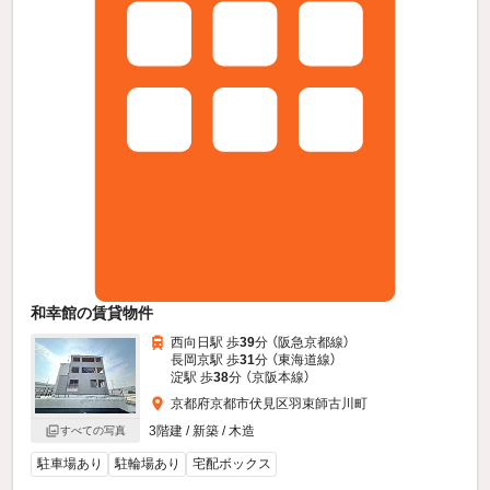
和幸館の賃貸物件
西向日駅 歩
39
分 （阪急京都線）
長岡京駅 歩
31
分 （東海道線）
淀駅 歩
38
分 （京阪本線）
京都府京都市伏見区羽束師古川町
3階建 / 新築 / 木造
すべての写真
駐車場あり
駐輪場あり
宅配ボックス