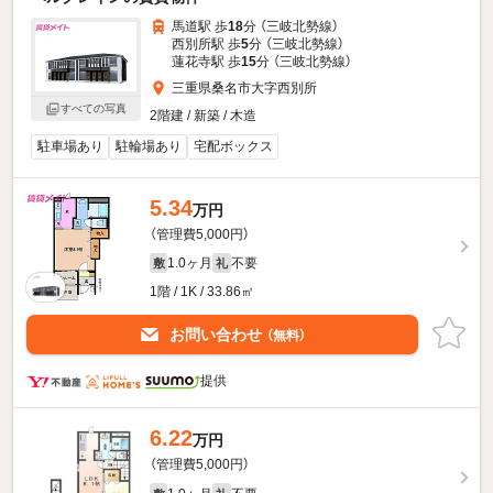
馬道駅 歩
18
分 （三岐北勢線）
西別所駅 歩
5
分 （三岐北勢線）
蓮花寺駅 歩
15
分 （三岐北勢線）
三重県桑名市大字西別所
すべての写真
2階建 / 新築 / 木造
駐車場あり
駐輪場あり
宅配ボックス
5.34
万円
（管理費5,000円）
1.0ヶ月
不要
敷
礼
1階 / 1K / 33.86㎡
お問い合わせ
（無料）
提供
6.22
万円
（管理費5,000円）