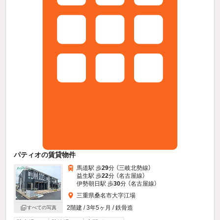
パティオの賃貸物件
馬道駅 歩
29
分 （三岐北勢線）
益生駅 歩
22
分 （名古屋線）
伊勢朝日駅 歩
30
分 （名古屋線）
三重県桑名市大字江場
2階建 / 3年5ヶ月 / 鉄骨造
すべての写真