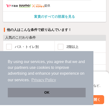
提供
富貴のすべての部屋を見る
他の人はこんな条件で絞り込んでいます！
人気のこだわり条件
バス・トイレ別
2階以上
駐車場あり
ペット相談
By using our services, you agree that we and
our
partners
use cookies to improve
洗濯機置場あり
独立洗面台
advertising and enhance your experience on
アプリに切り替えて、サクサクお部屋探し
our services.
Privacy Policy
エアコンあり
都市ガス
会員登録なしですぐ使える。マップ検索やお気に入り保存など、
アプリ限定の便利な機能が使えます！
OK
温水洗浄便座
オートロック
Web版で続行
アプリを開く
駅・沿線を変更
絞り込み条件を変更
コンロ2口以上
追焚き機能