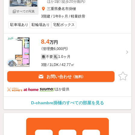
ほか1駅（徒歩20分圏内）
三重県桑名市掛樋
すべての写真
3階建 / 1年8ヶ月 / 軽量鉄骨
駐車場あり
駐輪場あり
宅配ボックス
8.4
万円
（管理費6,000円）
不要
1.0ヶ月
敷
礼
3階 / 1LDK / 42.77㎡
お問い合わせ
（無料）
ほか提供
D-chambre掛樋のすべての部屋を見る