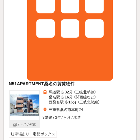
N51APARTMENT桑名の賃貸物件
馬道駅 歩
32
分 （三岐北勢線）
桑名駅 歩
16
分 （関西線
など
）
西桑名駅 歩
16
分 （三岐北勢線）
三重県桑名市本町24
3階建 / 3年7ヶ月 / 木造
すべての写真
駐車場あり
宅配ボックス