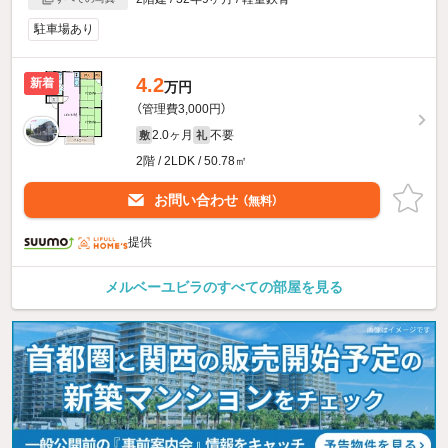
駐車場あり
4.2
新着
万円
（管理費3,000円）
2.0ヶ月
不要
敷
礼
2階 / 2LDK / 50.78㎡
お問い合わせ
（無料）
提供
メルベーユビラのすべての部屋を見る