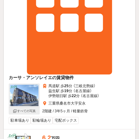
カーサ・アンソレイエの賃貸物件
馬道駅 歩
25
分 （三岐北勢線）
益生駅 歩
19
分 （名古屋線）
伊勢朝日駅 歩
22
分 （名古屋線）
三重県桑名市大字安永
2階建 / 3年5ヶ月 / 軽量鉄骨
すべての写真
駐車場あり
駐輪場あり
宅配ボックス
6.2
万円