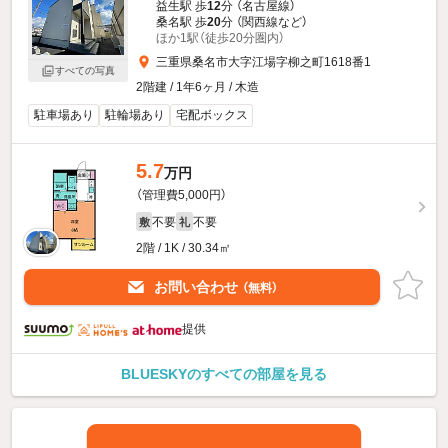
益生駅 歩
12
分 （名古屋線）
桑名駅 歩
20
分 （関西線
など
）
ほか1駅（徒歩20分圏内）
三重県桑名市大字江場字柳之町1618番1
すべての写真
2階建 / 1年6ヶ月 / 木造
駐車場あり
駐輪場あり
宅配ボックス
5.7
万円
（管理費5,000円）
不要
不要
敷
礼
2階 / 1K / 30.34㎡
お問い合わせ
（無料）
提供
BLUESKYのすべての部屋を見る