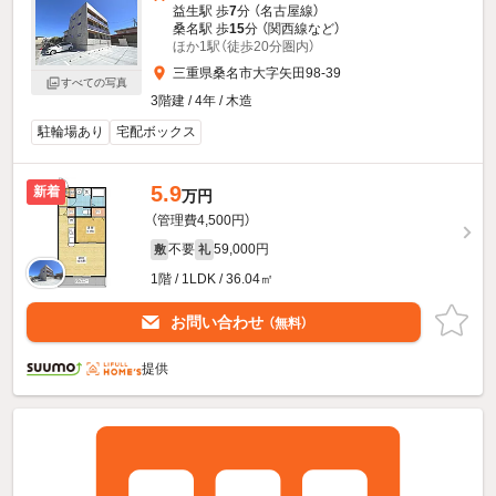
益生駅 歩
7
分 （名古屋線）
桑名駅 歩
15
分 （関西線
など
）
ほか1駅（徒歩20分圏内）
三重県桑名市大字矢田98-39
すべての写真
3階建 / 4年 / 木造
駐輪場あり
宅配ボックス
5.9
新着
万円
（管理費4,500円）
不要
59,000円
敷
礼
1階 / 1LDK / 36.04㎡
お問い合わせ
（無料）
提供