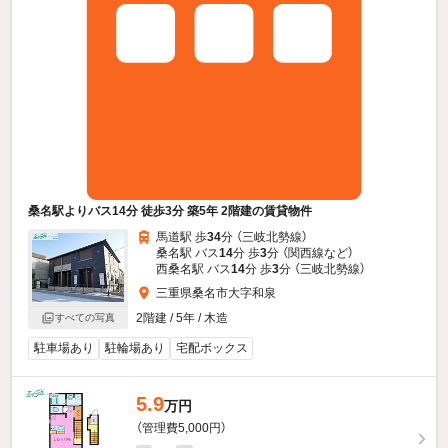
桑名駅よりバス14分 徒歩3分 築5年 2階建の賃貸物件
馬道駅 歩
34
分 （三岐北勢線）
桑名駅 バス
14
分 歩
3
分 （関西線
など
）
西桑名駅 バス
14
分 歩
3
分 （三岐北勢線）
三重県桑名市大字和泉
2階建 / 5年 / 木造
すべての写真
駐車場あり
駐輪場あり
宅配ボックス
5.9
万円
（管理費5,000円）