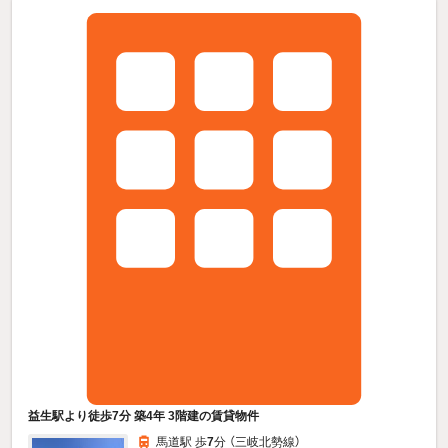
益生駅より徒歩7分 築4年 3階建の賃貸物件
馬道駅 歩
7
分 （三岐北勢線）