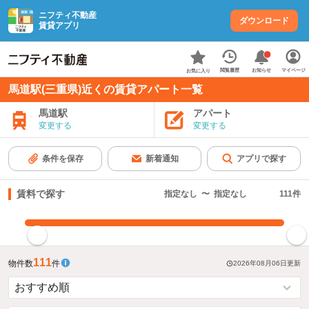
ニフティ不動産
ダウンロード
賃貸アプリ
お知らせ
閲覧履歴
マイページ
お気に入り
馬道駅(三重県)近くの賃貸アパート一覧
馬道駅
アパート
変更する
変更する
条件を保存
新着通知
アプリで探す
賃料で探す
指定なし
〜
指定なし
111
件
指定した賃料で絞り込む
111
物件数
件
2026年08月06日
更新