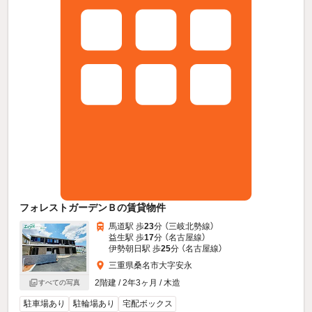
フォレストガーデンＢの賃貸物件
馬道駅 歩
23
分 （三岐北勢線）
益生駅 歩
17
分 （名古屋線）
伊勢朝日駅 歩
25
分 （名古屋線）
三重県桑名市大字安永
2階建 / 2年3ヶ月 / 木造
すべての写真
駐車場あり
駐輪場あり
宅配ボックス