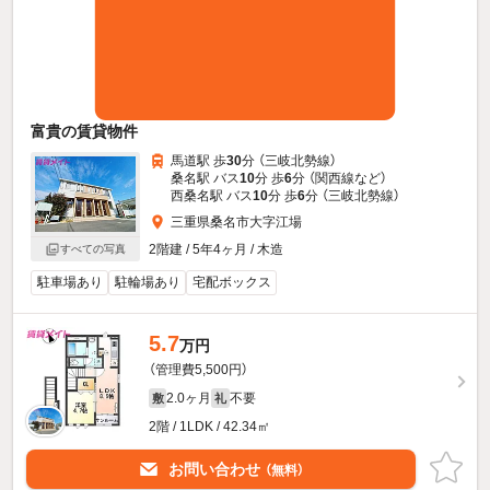
富貴の賃貸物件
馬道駅 歩
30
分 （三岐北勢線）
桑名駅 バス
10
分 歩
6
分 （関西線
など
）
西桑名駅 バス
10
分 歩
6
分 （三岐北勢線）
三重県桑名市大字江場
2階建 / 5年4ヶ月 / 木造
すべての写真
駐車場あり
駐輪場あり
宅配ボックス
5.7
万円
（管理費5,500円）
2.0ヶ月
不要
敷
礼
2階 / 1LDK / 42.34㎡
お問い合わせ
（無料）