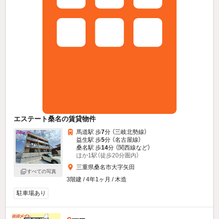
エステート桑名の賃貸物件
馬道駅 歩
7
分 （三岐北勢線）
益生駅 歩
5
分 （名古屋線）
桑名駅 歩
14
分 （関西線
など
）
ほか1駅（徒歩20分圏内）
三重県桑名市大字矢田
すべての写真
3階建 / 4年1ヶ月 / 木造
駐車場あり