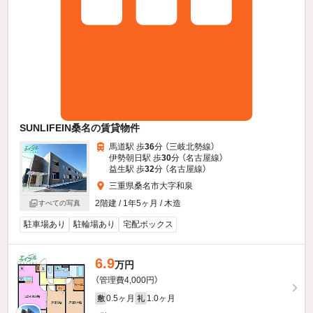
SUNLIFEIN桑名の賃貸物件
馬道駅 歩
36
分 （三岐北勢線）
伊勢朝日駅 歩
30
分 （名古屋線）
益生駅 歩
32
分 （名古屋線）
三重県桑名市大字和泉
2階建 / 1年5ヶ月 / 木造
すべての写真
駐車場あり
駐輪場あり
宅配ボックス
6.9
万円
（管理費4,000円）
0.5ヶ月
1.0ヶ月
敷
礼