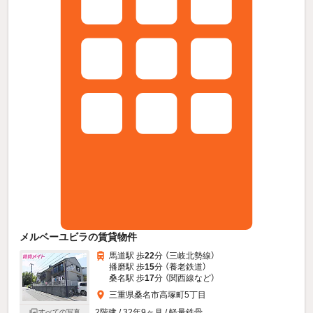
メルベーユビラの賃貸物件
馬道駅 歩
22
分 （三岐北勢線）
播磨駅 歩
15
分 （養老鉄道）
桑名駅 歩
17
分 （関西線
など
）
三重県桑名市高塚町5丁目
2階建 / 32年9ヶ月 / 軽量鉄骨
すべての写真