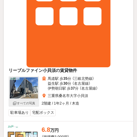
リーブルファイン小貝須の賃貸物件
馬道駅 歩
35
分 （三岐北勢線）
益生駅 歩
30
分 （名古屋線）
伊勢朝日駅 歩
37
分 （名古屋線）
三重県桑名市大字小貝須
2階建 / 1年2ヶ月 / 木造
すべての写真
駐車場あり
宅配ボックス
6.8
万円