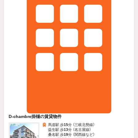
D-chambre掛樋の賃貸物件
馬道駅 歩
15
分 （三岐北勢線）
益生駅 歩
13
分 （名古屋線）
桑名駅 歩
19
分 （関西線
など
）