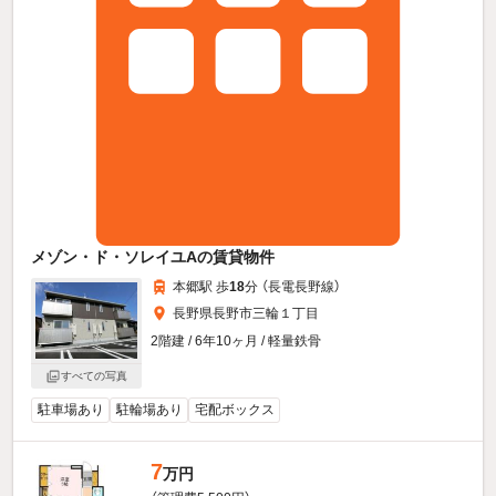
メゾン・ド・ソレイユAの賃貸物件
本郷駅 歩
18
分 （長電長野線）
長野県長野市三輪１丁目
2階建 / 6年10ヶ月 / 軽量鉄骨
すべての写真
駐車場あり
駐輪場あり
宅配ボックス
7
万円