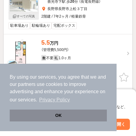
善光寺下駅 歩
20
分 （長電長野線）
長野県長野市上松３丁目
2階建 / 7年2ヶ月 / 軽量鉄骨
すべての写真
駐車場あり
駐輪場あり
宅配ボックス
5.5
万円
（管理費5,500円）
不要
1.0ヶ月
敷
礼
1階 / 1R / 30.03㎡
By using our services, you agree that we and
お問い合わせ
（無料）
our
partners
use cookies to improve
ほか提供
advertising and enhance your experience on
アプリに切り替えて、サクサクお部屋探し
our services.
Privacy Policy
6.3
万円
会員登録なしですぐ使える。マップ検索やお気に入り保存など、
アプリ限定の便利な機能が使えます！
（管理費5,000円）
OK
不要
70,000円
敷
礼
Web版で続行
アプリを開く
駅・沿線を変更
絞り込み条件を変更
2階 / 1LDK / 37.78㎡