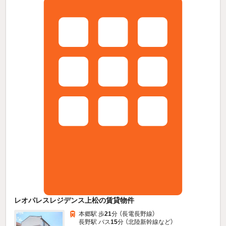
レオパレスレジデンス上松の賃貸物件
本郷駅 歩
21
分 （長電長野線）
長野駅 バス
15
分 （北陸新幹線
など
）