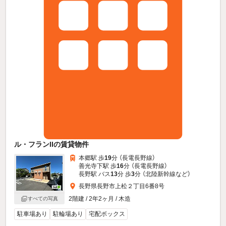
ル・フランIIの賃貸物件
本郷駅 歩
19
分 （長電長野線）
善光寺下駅 歩
16
分 （長電長野線）
長野駅 バス
13
分 歩
3
分 （北陸新幹線
など
）
長野県長野市上松２丁目6番8号
2階建 / 2年2ヶ月 / 木造
すべての写真
駐車場あり
駐輪場あり
宅配ボックス