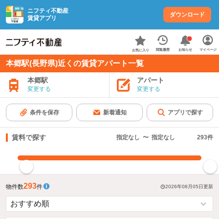
ニフティ不動産
ダウンロード
賃貸アプリ
お知らせ
閲覧履歴
マイページ
お気に入り
本郷駅(長野県)近くの賃貸アパート一覧
本郷駅
アパート
変更する
変更する
条件を保存
新着通知
アプリで探す
賃料で探す
指定なし
〜
指定なし
293
件
指定した賃料で絞り込む
293
物件数
件
2026年08月05日
更新