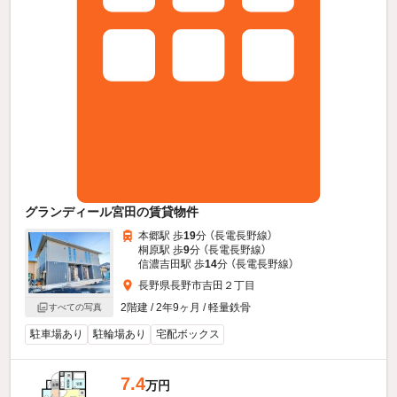
グランディール宮田の賃貸物件
本郷駅 歩
19
分 （長電長野線）
桐原駅 歩
9
分 （長電長野線）
信濃吉田駅 歩
14
分 （長電長野線）
長野県長野市吉田２丁目
2階建 / 2年9ヶ月 / 軽量鉄骨
すべての写真
駐車場あり
駐輪場あり
宅配ボックス
7.4
万円