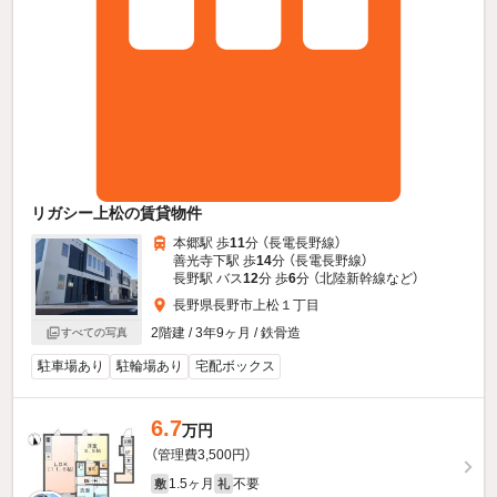
リガシー上松の賃貸物件
本郷駅 歩
11
分 （長電長野線）
善光寺下駅 歩
14
分 （長電長野線）
長野駅 バス
12
分 歩
6
分 （北陸新幹線
など
）
長野県長野市上松１丁目
2階建 / 3年9ヶ月 / 鉄骨造
すべての写真
駐車場あり
駐輪場あり
宅配ボックス
6.7
万円
（管理費3,500円）
1.5ヶ月
不要
敷
礼