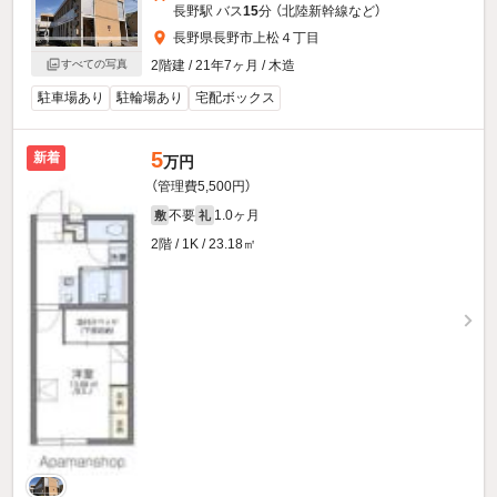
長野駅 バス
15
分 （北陸新幹線
など
）
長野県長野市上松４丁目
すべての写真
2階建 / 21年7ヶ月 / 木造
駐車場あり
駐輪場あり
宅配ボックス
5
新着
万円
（管理費5,500円）
不要
1.0ヶ月
敷
礼
2階 / 1K / 23.18㎡