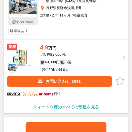
信濃吉田駅 歩
32
分 （長電長野線）
長野県長野市浅川押田
2階建 / 27年11ヶ月 / 軽量鉄骨
すべての写真
駐車場あり
4.9
新着
万円
（管理費2,000円）
49,000円
不要
敷
礼
1階 / 2DK / 44.0㎡
お問い合わせ
（無料）
提供
スィートＣ棟のすべての部屋を見る