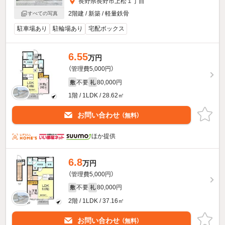
長野県長野市上松１丁目
2階建 / 新築 / 軽量鉄骨
すべての写真
駐車場あり
駐輪場あり
宅配ボックス
6.55
万円
（管理費5,000円）
不要
80,000円
敷
礼
1階 / 1LDK / 28.62㎡
お問い合わせ
（無料）
ほか提供
6.8
万円
（管理費5,000円）
不要
80,000円
敷
礼
2階 / 1LDK / 37.16㎡
お問い合わせ
（無料）