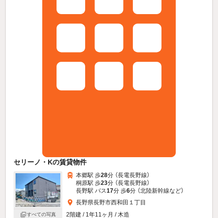
セリーノ・Kの賃貸物件
本郷駅 歩
28
分 （長電長野線）
桐原駅 歩
23
分 （長電長野線）
長野駅 バス
17
分 歩
6
分 （北陸新幹線
など
）
長野県長野市西和田１丁目
2階建 / 1年11ヶ月 / 木造
すべての写真