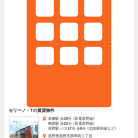
セリーノ・Tの賃貸物件
本郷駅 歩
28
分 （長電長野線）
桐原駅 歩
22
分 （長電長野線）
長野駅 バス
17
分 歩
6
分 （北陸新幹線
など
）
長野県長野市西和田１丁目