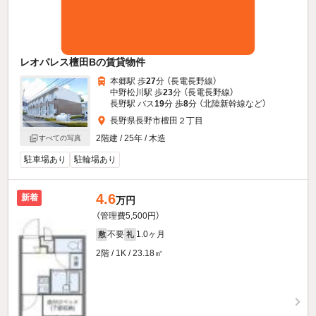
レオパレス檀田Bの賃貸物件
本郷駅 歩
27
分 （長電長野線）
中野松川駅 歩
23
分 （長電長野線）
長野駅 バス
19
分 歩
8
分 （北陸新幹線
など
）
長野県長野市檀田２丁目
2階建 / 25年 / 木造
すべての写真
駐車場あり
駐輪場あり
4.6
新着
万円
（管理費5,500円）
不要
1.0ヶ月
敷
礼
2階 / 1K / 23.18㎡