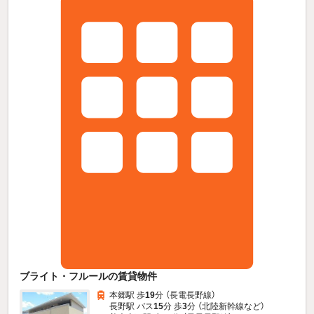
ブライト・フルールの賃貸物件
本郷駅 歩
19
分 （長電長野線）
長野駅 バス
15
分 歩
3
分 （北陸新幹線
など
）