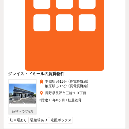
グレイス・ドミールの賃貸物件
本郷駅 歩
15
分 （長電長野線）
桐原駅 歩
15
分 （長電長野線）
長野県長野市三輪１０丁目
2階建 / 6年8ヶ月 / 軽量鉄骨
すべての写真
駐車場あり
駐輪場あり
宅配ボックス