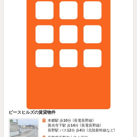
ピースヒルズの賃貸物件
本郷駅 歩
10
分 （長電長野線）
善光寺下駅 歩
14
分 （長電長野線）
長野駅 バス
12
分 歩
4
分 （北陸新幹線
など
）