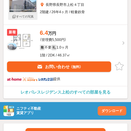
長野県長野市上松４丁目
2階建 / 26年4ヶ月 / 軽量鉄骨
すべての写真
6.4
新着
万円
（管理費5,500円）
不要
1.0ヶ月
敷
礼
1階 / 2DK / 46.37㎡
お問い合わせ
（無料）
提供
レオパレスレジデンス上松のすべての部屋を見る
ニフティ不動産
ダウンロード
賃貸アプリ