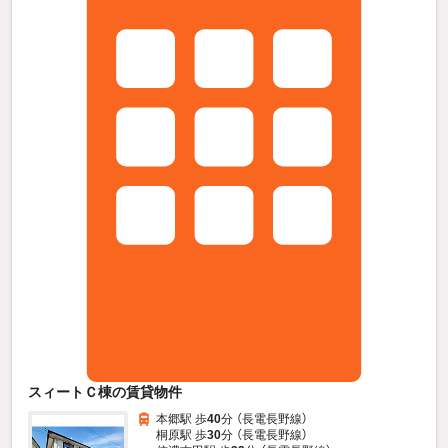
スィートＣ棟の賃貸物件
本郷駅 歩
40
分 （長電長野線）
桐原駅 歩
30
分 （長電長野線）