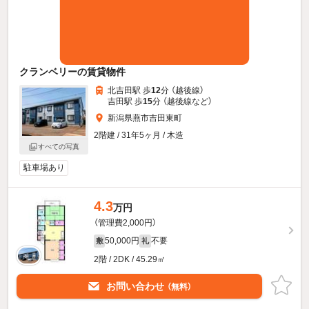
クランベリーの賃貸物件
北吉田駅 歩
12
分 （越後線）
吉田駅 歩
15
分 （越後線
など
）
新潟県燕市吉田東町
2階建 / 31年5ヶ月 / 木造
すべての写真
駐車場あり
4.3
万円
（管理費2,000円）
50,000円
不要
敷
礼
2階 / 2DK / 45.29㎡
お問い合わせ
（無料）