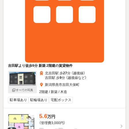
吉田駅より徒歩9分 新築 2階建の賃貸物件
北吉田駅 歩
27
分 （越後線）
吉田駅 歩
9
分 （越後線
など
）
新潟県燕市吉田大保町
すべての写真
2階建 / 新築 / 木造
駐車場あり
駐輪場あり
宅配ボックス
5.6
万円
（管理費3,000円）