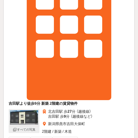
吉田駅より徒歩9分 新築 2階建の賃貸物件
北吉田駅 歩
27
分 （越後線）
吉田駅 歩
9
分 （越後線
など
）
新潟県燕市吉田大保町
すべての写真
2階建 / 新築 / 木造