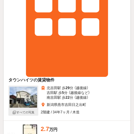
タウンハイツの賃貸物件
北吉田駅 歩
29
分 （越後線）
吉田駅 歩
5
分 （越後線
など
）
南吉田駅 歩
22
分 （越後線）
新潟県燕市吉田日之出町
2階建 / 34年7ヶ月 / 木造
すべての写真
2.7
万円