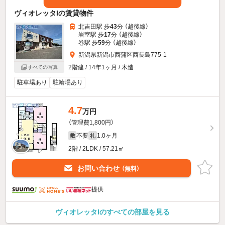
ヴィオレッタIの賃貸物件
北吉田駅 歩
43
分 （越後線）
岩室駅 歩
17
分 （越後線）
巻駅 歩
59
分 （越後線）
新潟県新潟市西蒲区西長島775-1
2階建 / 14年1ヶ月 / 木造
すべての写真
駐車場あり
駐輪場あり
4.7
万円
（管理費1,800円）
不要
1.0ヶ月
敷
礼
2階 / 2LDK / 57.21㎡
お問い合わせ
（無料）
提供
ヴィオレッタIのすべての部屋を見る