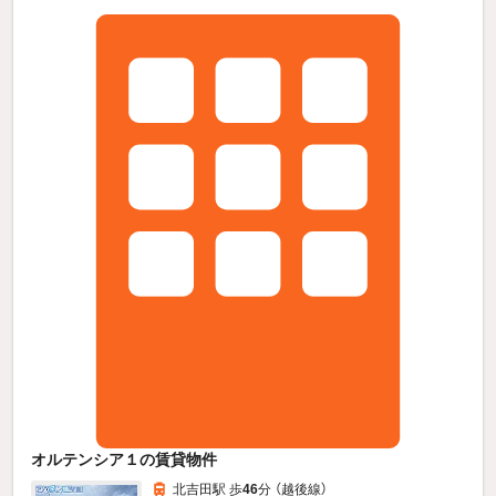
オルテンシア１の賃貸物件
北吉田駅 歩
46
分 （越後線）