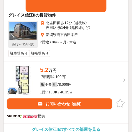
グレイス信江IIの賃貸物件
北吉田駅 歩
12
分 （越後線）
吉田駅 歩
14
分 （越後線
など
）
新潟県燕市吉田本所
2階建 / 8年2ヶ月 / 木造
すべての写真
駐車場あり
駐輪場あり
5.2
万円
（管理費4,100円）
不要
78,000円
敷
礼
1階 / 1LDK / 46.35㎡
お問い合わせ
（無料）
提供
グレイス信江IIのすべての部屋を見る