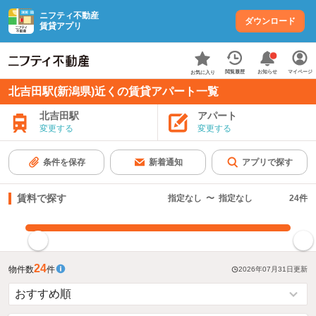
ニフティ不動産
ダウンロード
賃貸アプリ
お知らせ
閲覧履歴
マイページ
お気に入り
北吉田駅(新潟県)近くの賃貸アパート一覧
北吉田駅
アパート
変更する
変更する
条件を保存
新着通知
アプリで探す
賃料で探す
指定なし
〜
指定なし
24
件
指定した賃料で絞り込む
24
物件数
件
2026年07月31日
更新