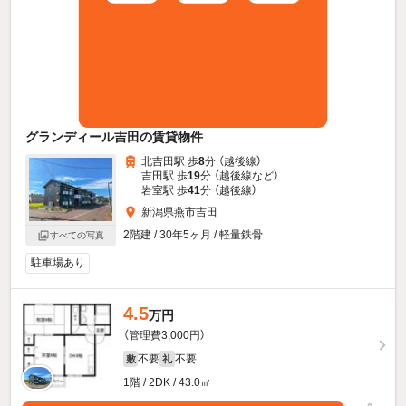
グランディール吉田の賃貸物件
北吉田駅 歩
8
分 （越後線）
吉田駅 歩
19
分 （越後線
など
）
岩室駅 歩
41
分 （越後線）
新潟県燕市吉田
2階建 / 30年5ヶ月 / 軽量鉄骨
すべての写真
駐車場あり
4.5
万円
（管理費3,000円）
不要
不要
敷
礼
1階 / 2DK / 43.0㎡