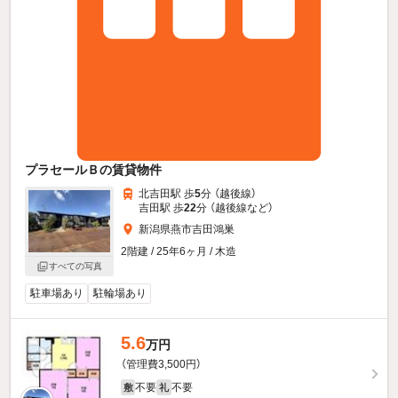
プラセールＢの賃貸物件
北吉田駅 歩
5
分 （越後線）
吉田駅 歩
22
分 （越後線
など
）
新潟県燕市吉田鴻巣
2階建 / 25年6ヶ月 / 木造
すべての写真
駐車場あり
駐輪場あり
5.6
万円
（管理費3,500円）
不要
不要
敷
礼