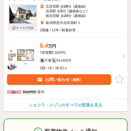
北吉田駅 歩
26
分 （越後線）
吉田駅 歩
5
分 （越後線
など
）
南吉田駅 歩
24
分 （越後線）
新潟県燕市吉田旭町２
すべての写真
2階建 / 12年 / 軽量鉄骨
5.4
万円
（管理費5,500円）
不要
54,000円
敷
礼
2階 / 1K / 36.82㎡
お問い合わせ
（無料）
提供
ショコラ・メゾンのすべての部屋を見る