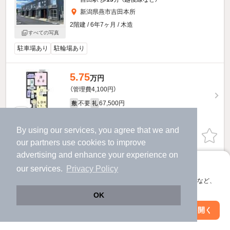
新潟県燕市吉田本所
2階建 / 6年7ヶ月 / 木造
すべての写真
駐車場あり
駐輪場あり
5.75
万円
（管理費4,100円）
不要
67,500円
敷
礼
1階 / 1LDK / 47.81㎡
By using our services, you agree that we and
お問い合わせ
（無料）
our
partners
use cookies to improve
advertising and enhance your experience on
提供
アプリに切り替えて、サクサクお部屋探し
our services.
Privacy Policy
会員登録なしですぐ使える。マップ検索やお気に入り保存など、
アプリ限定の便利な機能が使えます！
OK
Web版で続行
アプリを開く
駅・沿線を変更
絞り込み条件を変更