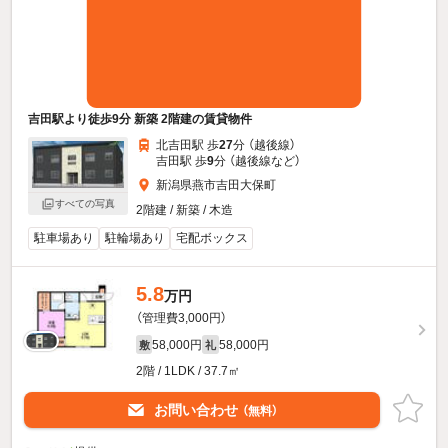
吉田駅より徒歩9分 新築 2階建の賃貸物件
北吉田駅 歩
27
分 （越後線）
吉田駅 歩
9
分 （越後線
など
）
新潟県燕市吉田大保町
すべての写真
2階建 / 新築 / 木造
駐車場あり
駐輪場あり
宅配ボックス
5.8
万円
（管理費3,000円）
58,000円
58,000円
敷
礼
2階 / 1LDK / 37.7㎡
お問い合わせ
（無料）