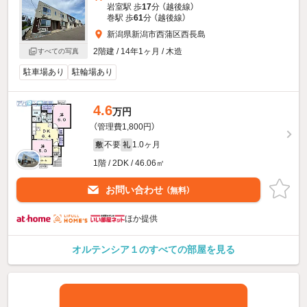
岩室駅 歩
17
分 （越後線）
巻駅 歩
61
分 （越後線）
新潟県新潟市西蒲区西長島
2階建 / 14年1ヶ月 / 木造
すべての写真
駐車場あり
駐輪場あり
4.6
万円
（管理費1,800円）
不要
1.0ヶ月
敷
礼
1階 / 2DK / 46.06㎡
お問い合わせ
（無料）
ほか提供
オルテンシア１のすべての部屋を見る