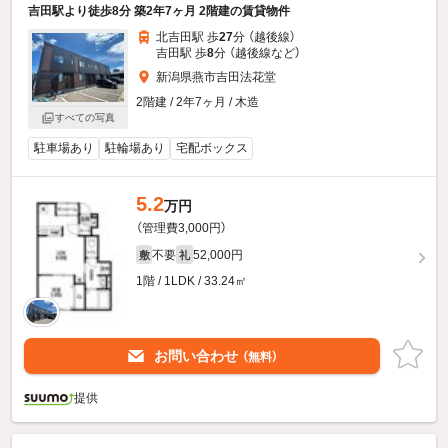
吉田駅より徒歩8分 築2年7ヶ月 2階建の賃貸物件
北吉田駅 歩
27
分 （越後線）
吉田駅 歩
8
分 （越後線
など
）
新潟県燕市吉田法花堂
2階建 / 2年7ヶ月 / 木造
すべての写真
駐車場あり
駐輪場あり
宅配ボックス
5.2
万円
（管理費3,000円）
不要
52,000円
敷
礼
1階 / 1LDK / 33.24㎡
お問い合わせ
（無料）
提供