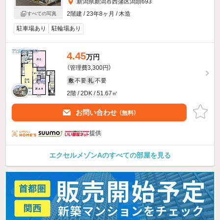
新潟県新潟市西蒲区潟頭693
2階建 / 23年8ヶ月 / 木造
すべての写真
駐車場あり
駐輪場あり
4.45
万円
（管理費3,300円）
不要
不要
敷
礼
2階 / 2DK / 51.67㎡
お問い合わせ
（無料）
提供
エクセルメゾンAのすべての部屋を見る