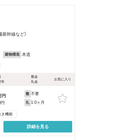
山陽新幹線
など
）
月
木造
建物構造
料
敷金
お気に入り
費等
礼金
不要
敷
万円
1.0ヶ月
0円
礼
炊き機能
詳細を見る