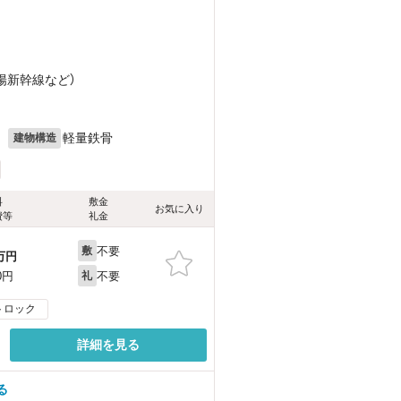
山陽新幹線
など
）
月
軽量鉄骨
建物構造
料
敷金
お気に入り
費等
礼金
不要
敷
万円
不要
0円
礼
トロック
詳細を見る
る