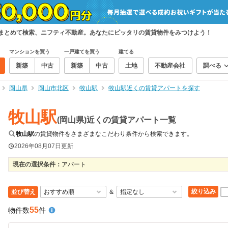
をまとめて検索、ニフティ不動産。あなたにピッタリの賃貸物件をみつけよう！
マンションを買う
一戸建てを買う
建てる
新築
中古
新築
中古
土地
不動産会社
調べる
岡山県
岡山市北区
牧山駅
牧山駅近くの賃貸アパートを探す
牧山駅
(岡山県)近くの賃貸アパート一覧
牧山駅
の賃貸物件をさまざまなこだわり条件から検索できます。
2026年08月07日
更新
現在の選択条件：
アパート
絞り込み
並び替え
＆
55
物件数
件