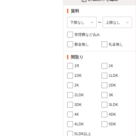
賃料
〜
管理費など込み
敷金無し
礼金無し
間取り
1R
1K
1DK
1LDK
2K
2DK
2LDK
3K
3DK
3LDK
4K
4DK
4LDK
5DK
5LDK以上