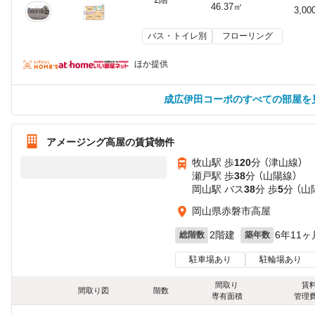
46.37㎡
3,00
バス・トイレ別
フローリング
ほか提供
成広伊田コーポのすべての部屋を
アメージング高屋の賃貸物件
牧山駅 歩
120
分 （津山線）
瀬戸駅 歩
38
分 （山陽線）
岡山駅 バス
38
分 歩
5
分 （
岡山県赤磐市高屋
2階建
6年11ヶ
総階数
築年数
駐車場あり
駐輪場あり
間取り
賃
間取り図
階数
専有面積
管理