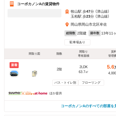
コーポカノンAの賃貸物件
牧山駅 歩
47
分 （津山線）
玉柏駅 歩
23
分 （津山線）
岡山県岡山市北区牟佐
2階建
13年11
総階数
築年数
駐車場あり
間取り
賃
間取り図
階数
専有面積
管理
新着
5.6
2LDK
2階
63.7㎡
4,00
バス・トイレ別
フローリング
ほか提供
コーポカノンAのすべての部屋を