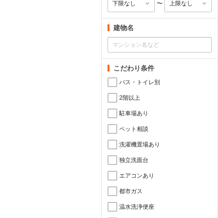
〜
建物名
こだわり条件
バス・トイレ別
2階以上
駐車場あり
ペット相談
洗濯機置場あり
独立洗面台
エアコンあり
都市ガス
温水洗浄便座