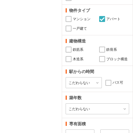
物件タイプ
マンション
アパート
一戸建て
建物構造
鉄筋系
鉄骨系
木造系
ブロック構造
駅からの時間
バス可
築年数
専有面積