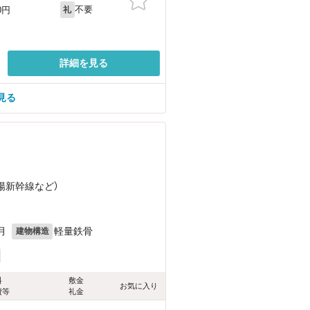
不要
0円
礼
詳細を見る
見る
山陽新幹線
など
）
月
軽量鉄骨
建物構造
料
敷金
お気に入り
費等
礼金