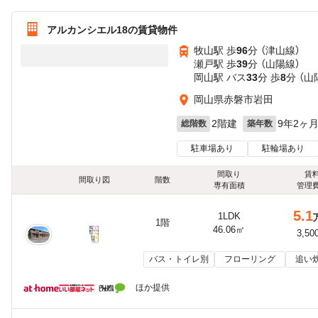
アルカンシエル18の賃貸物件
牧山駅 歩
96
分 （津山線）
瀬戸駅 歩
39
分 （山陽線）
岡山駅 バス
33
分 歩
8
分 （
岡山県赤磐市岩田
2階建
9年2ヶ
総階数
築年数
駐車場あり
駐輪場あり
間取り
賃
間取り図
階数
専有面積
管理
5.1
1LDK
1階
46.06㎡
3,50
バス・トイレ別
フローリング
追い
ほか提供