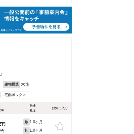
口
月
木造
建物構造
宅配ボックス
料
敷金
お気に入り
費等
礼金
1.0ヶ月
敷
万円
1.0ヶ月
0円
礼