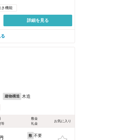
炊き機能
詳細を見る
見る
月
木造
建物構造
料
敷金
お気に入り
費等
礼金
不要
敷
円