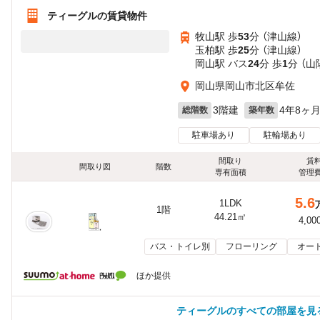
ティーグルの賃貸物件
牧山駅 歩
53
分 （津山線）
玉柏駅 歩
25
分 （津山線）
岡山駅 バス
24
分 歩
1
分 （
岡山県岡山市北区牟佐
3階建
4年8ヶ
総階数
築年数
駐車場あり
駐輪場あり
間取り
賃
間取り図
階数
専有面積
管理
5.6
1LDK
1階
44.21㎡
4,00
バス・トイレ別
フローリング
オー
ほか提供
ティーグルのすべての部屋を見