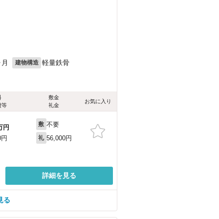
ヶ月
軽量鉄骨
建物構造
料
敷金
お気に入り
費等
礼金
不要
敷
万円
56,000円
0円
礼
詳細を見る
見る