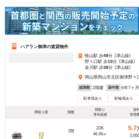
ハアラン御津の賃貸物件
牧山駅 歩
49
分 （津山線）
野々口駅 歩
10
分 （津山線）
金川駅 歩
38
分 （津山線）
岡山県岡山市北区御津野々
2階建
6年7ヶ
総階数
築年数
駐車場あり
駐輪場あり
間取り
賃
間取り図
階数
専有面積
管理
5.7
2DK
1階
46.06㎡
3,00