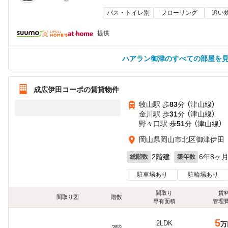
バス・トイレ別
フローリング
追い
提供
ハアラン御津のすべての部屋を
成広伊田コーポの賃貸物件
牧山駅 歩
83
分 （津山線）
金川駅 歩
31
分 （津山線）
野々口駅 歩
51
分 （津山線）
岡山県岡山市北区御津伊田
2階建
6年8ヶ
総階数
築年数
駐車場あり
駐輪場あり
間取り
賃
間取り図
階数
専有面積
管理
5
2LDK
万
2階