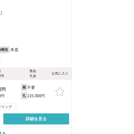
）
）
木造
物構造
料
敷金
お気に入り
費等
礼金
不要
敷
万円
115,000円
0円
礼
ーリング
詳細を見る
見る