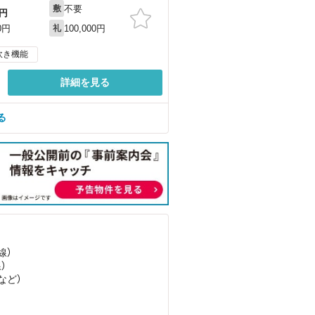
不要
敷
円
100,000円
0円
礼
炊き機能
詳細を見る
る
線）
）
など
）