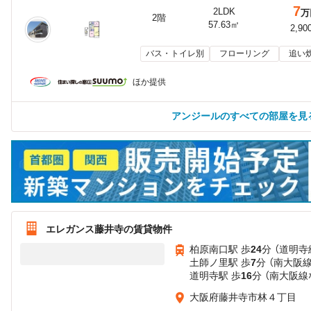
7
2LDK
万
2階
57.63㎡
2,90
バス・トイレ別
フローリング
追い
ほか提供
アンジールのすべての部屋を見
エレガンス藤井寺の賃貸物件
柏原南口駅 歩
24
分 （道明寺
土師ノ里駅 歩
7
分 （南大阪線
道明寺駅 歩
16
分 （南大阪線
大阪府藤井寺市林４丁目