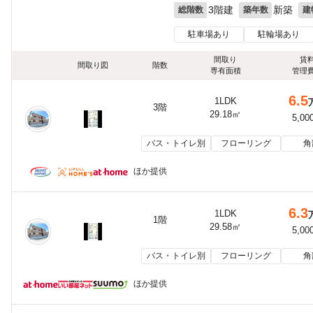
3階建
新築
総階数
築年数
建
駐車場あり
駐輪場あり
間取り
賃
間取り図
階数
専有面積
管理
6.5
1LDK
3階
29.18㎡
5,00
バス・トイレ別
フローリング
角
ほか提供
6.3
1LDK
1階
29.58㎡
5,00
バス・トイレ別
フローリング
角
ほか提供