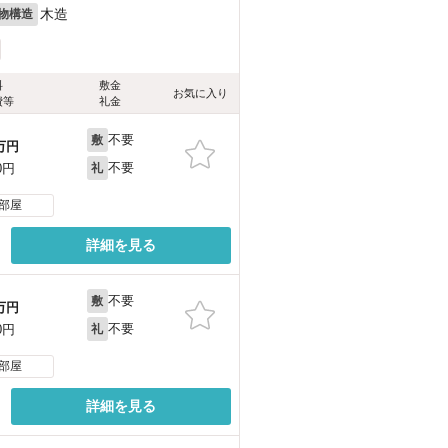
木造
物構造
料
敷金
お気に入り
費等
礼金
不要
敷
万円
不要
0円
礼
部屋
詳細を見る
不要
敷
万円
不要
0円
礼
部屋
詳細を見る