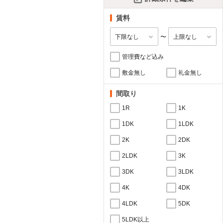
賃料
〜
管理費など込み
敷金無し
礼金無し
間取り
1R
1K
1DK
1LDK
2K
2DK
2LDK
3K
3DK
3LDK
4K
4DK
4LDK
5DK
5LDK以上