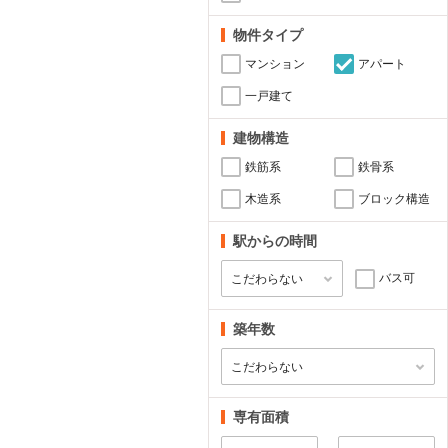
物件タイプ
マンション
アパート
一戸建て
建物構造
鉄筋系
鉄骨系
木造系
ブロック構造
駅からの時間
バス可
築年数
専有面積