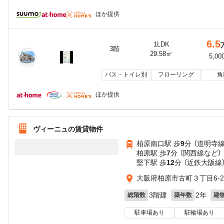
ほか提供
6.5
1LDK
3階
29.58㎡
5,00
バス・トイレ別
フローリング
角
ほか提供
ヴィーニュの賃貸物件
柏原南口駅 歩
9
分 （道明寺線
柏原駅 歩
7
分 （関西線
など
）
堅下駅 歩
12
分 （近鉄大阪線
大阪府柏原市古町３丁目6-2
3階建
2年
総階数
築年数
建
駐車場あり
駐輪場あり