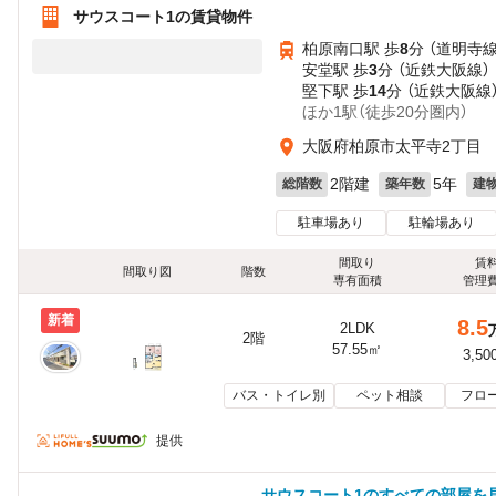
サウスコート1の賃貸物件
柏原南口駅 歩
8
分 （道明寺線
安堂駅 歩
3
分 （近鉄大阪線）
堅下駅 歩
14
分 （近鉄大阪線
ほか1駅（徒歩20分圏内）
大阪府柏原市太平寺2丁目
2階建
5年
総階数
築年数
建
駐車場あり
駐輪場あり
間取り
賃
間取り図
階数
専有面積
管理
新着
8.5
2LDK
2階
57.55㎡
3,50
バス・トイレ別
ペット相談
フロ
提供
サウスコート1のすべての部屋を