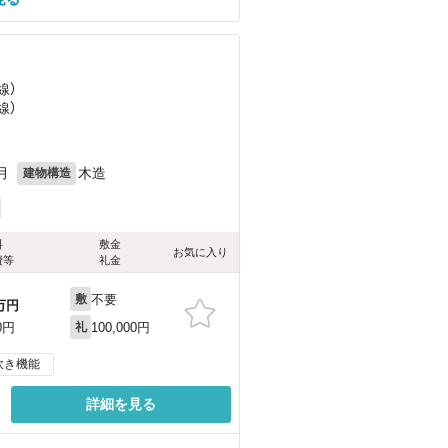
線）
線）
月
木造
建物構造
料
敷金
お気に入り
費等
礼金
不要
敷
万円
100,000円
0円
礼
炊き機能
詳細を見る