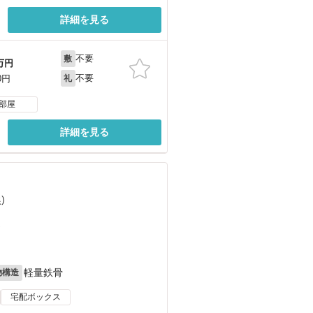
詳細を見る
不要
敷
万円
不要
0円
礼
部屋
詳細を見る
）
）
軽量鉄骨
物構造
宅配ボックス