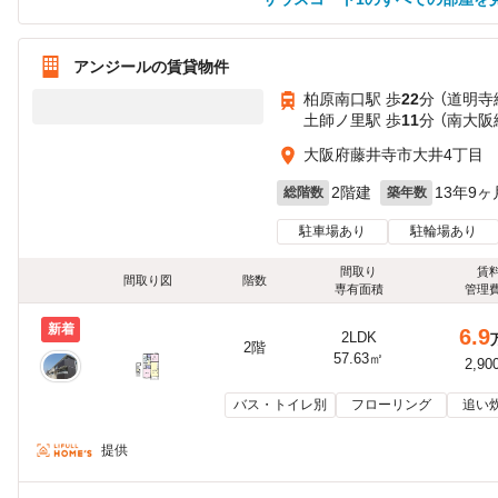
アンジールの賃貸物件
柏原南口駅 歩
22
分 （道明寺
土師ノ里駅 歩
11
分 （南大阪
大阪府藤井寺市大井4丁目
2階建
13年9ヶ
総階数
築年数
駐車場あり
駐輪場あり
間取り
賃
間取り図
階数
専有面積
管理
新着
6.9
2LDK
2階
57.63㎡
2,90
バス・トイレ別
フローリング
追い
提供