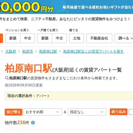
物件をまとめて検索、ニフティ不動産。あなたにピッタリの賃貸物件をみつけよう！
マンションを買う
一戸建てを買う
建てる
新築
中古
新築
中古
土地
不動産会社
調べる
大阪府
柏原市
柏原南口駅
柏原南口駅近くの賃貸アパートを探す
柏原南口駅
(大阪府)近くの賃貸アパート一覧
柏原南口駅
の賃貸物件をさまざまなこだわり条件から検索できます。
2026年08月06日
更新
現在の選択条件：
アパート
絞り込み
並び替え
＆
216
物件数
件