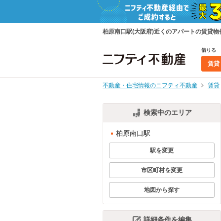
柏原南口駅(大阪府)近くのアパートの賃貸
借りる
賃貸
不動産・住宅情報のニフティ不動産
賃貸
検索中のエリア
柏原南口駅
駅を変更
市区町村を変更
地図から探す
詳細条件を編集