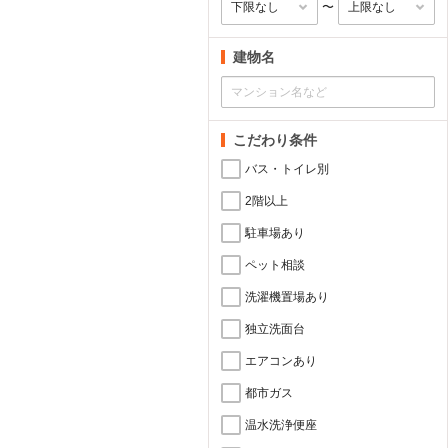
〜
建物名
こだわり条件
バス・トイレ別
2階以上
駐車場あり
ペット相談
洗濯機置場あり
独立洗面台
エアコンあり
都市ガス
温水洗浄便座