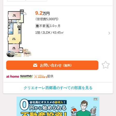
9.2
万円
（管理費5,000円）
不要
1.0ヶ月
敷
礼
1階 / 2LDK / 43.45㎡
お問い合わせ
（無料）
提供
クリエオーレ西郷通のすべての部屋を見る