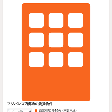
フジパレス西郷通の賃貸物件
西三荘駅 歩
10
分 （京阪本線）