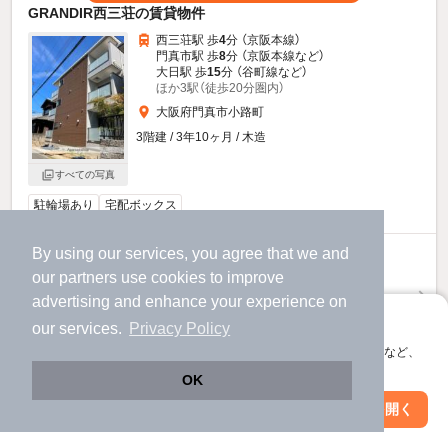
GRANDIR西三荘の賃貸物件
西三荘駅 歩
4
分 （京阪本線）
門真市駅 歩
8
分 （京阪本線
など
）
大日駅 歩
15
分 （谷町線
など
）
ほか3駅（徒歩20分圏内）
大阪府門真市小路町
3階建 / 3年10ヶ月 / 木造
すべての写真
駐輪場あり
宅配ボックス
By using our services, you agree that we and
6.4
万円
our
partners
use cookies to improve
（管理費4,000円）
advertising and enhance your experience on
不要
1.0ヶ月
敷
礼
アプリに切り替えて、サクサクお部屋探し
our services.
Privacy Policy
2階 / 1LDK / 28.15㎡
会員登録なしですぐ使える。マップ検索やお気に入り保存など、
アプリ限定の便利な機能が使えます！
お問い合わせ
（無料）
OK
Web版で続行
アプリを開く
駅・沿線を変更
絞り込み条件を変更
ほか提供