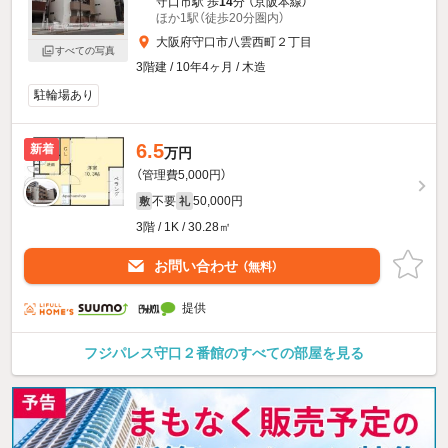
守口市駅 歩
14
分 （京阪本線）
ほか1駅（徒歩20分圏内）
大阪府守口市八雲西町２丁目
すべての写真
3階建 / 10年4ヶ月 / 木造
駐輪場あり
6.5
新着
万円
（管理費5,000円）
不要
50,000円
敷
礼
3階 / 1K / 30.28㎡
お問い合わせ
（無料）
提供
フジパレス守口２番館のすべての部屋を見る