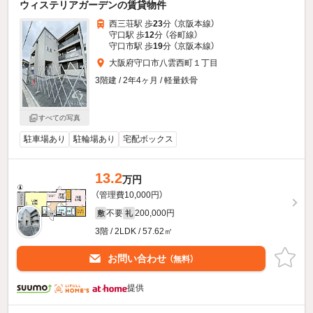
ウィステリアガーデンの賃貸物件
西三荘駅 歩
23
分 （京阪本線）
守口駅 歩
12
分 （谷町線）
守口市駅 歩
19
分 （京阪本線）
大阪府守口市八雲西町１丁目
3階建 / 2年4ヶ月 / 軽量鉄骨
すべての写真
駐車場あり
駐輪場あり
宅配ボックス
13.2
万円
（管理費10,000円）
不要
200,000円
敷
礼
3階 / 2LDK / 57.62㎡
お問い合わせ
（無料）
提供