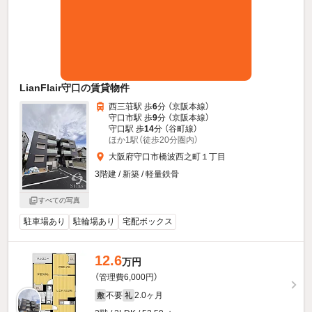
LianFlair守口の賃貸物件
西三荘駅 歩
6
分 （京阪本線）
守口市駅 歩
9
分 （京阪本線）
守口駅 歩
14
分 （谷町線）
ほか1駅（徒歩20分圏内）
大阪府守口市橋波西之町１丁目
3階建 / 新築 / 軽量鉄骨
すべての写真
駐車場あり
駐輪場あり
宅配ボックス
12.6
万円
（管理費6,000円）
不要
2.0ヶ月
敷
礼