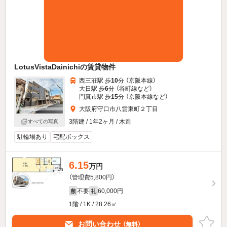
LotusVistaDainichiの賃貸物件
西三荘駅 歩
10
分 （京阪本線）
大日駅 歩
6
分 （谷町線
など
）
門真市駅 歩
15
分 （京阪本線
など
）
大阪府守口市八雲東町２丁目
3階建 / 1年2ヶ月 / 木造
すべての写真
駐輪場あり
宅配ボックス
6.15
万円
（管理費5,800円）
不要
60,000円
敷
礼
1階 / 1K / 28.26㎡
お問い合わせ
（無料）