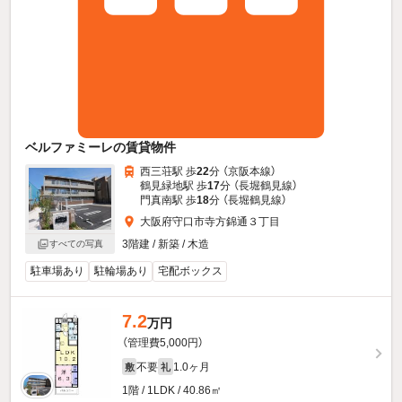
ベルファミーレの賃貸物件
西三荘駅 歩
22
分 （京阪本線）
鶴見緑地駅 歩
17
分 （長堀鶴見線）
門真南駅 歩
18
分 （長堀鶴見線）
大阪府守口市寺方錦通３丁目
3階建 / 新築 / 木造
すべての写真
駐車場あり
駐輪場あり
宅配ボックス
7.2
万円
（管理費5,000円）
不要
1.0ヶ月
敷
礼
1階 / 1LDK / 40.86㎡