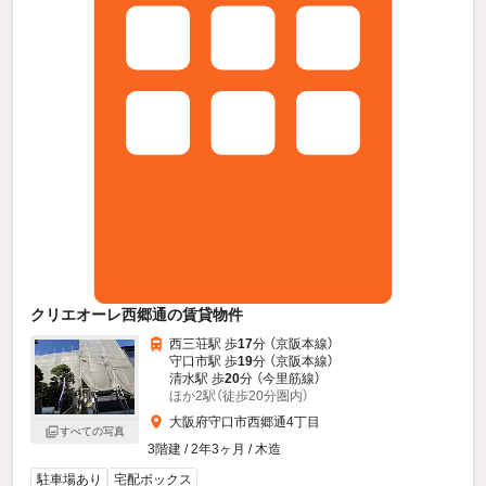
クリエオーレ西郷通の賃貸物件
西三荘駅 歩
17
分 （京阪本線）
守口市駅 歩
19
分 （京阪本線）
清水駅 歩
20
分 （今里筋線）
ほか2駅（徒歩20分圏内）
大阪府守口市西郷通4丁目
すべての写真
3階建 / 2年3ヶ月 / 木造
駐車場あり
宅配ボックス