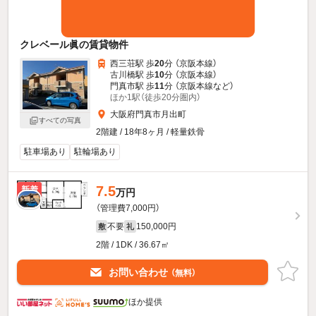
クレベール眞の賃貸物件
西三荘駅 歩
20
分 （京阪本線）
古川橋駅 歩
10
分 （京阪本線）
門真市駅 歩
11
分 （京阪本線
など
）
ほか1駅（徒歩20分圏内）
大阪府門真市月出町
すべての写真
2階建 / 18年8ヶ月 / 軽量鉄骨
駐車場あり
駐輪場あり
7.5
新着
万円
（管理費7,000円）
不要
150,000円
敷
礼
2階 / 1DK / 36.67㎡
お問い合わせ
（無料）
ほか提供