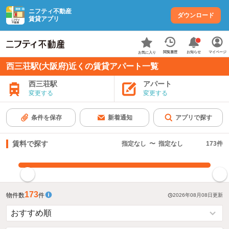
ニフティ不動産
ダウンロード
賃貸アプリ
お知らせ
閲覧履歴
マイページ
お気に入り
西三荘駅(大阪府)近くの賃貸アパート一覧
西三荘駅
アパート
変更する
変更する
条件を保存
新着通知
アプリで探す
賃料で探す
指定なし
〜
指定なし
173
件
指定した賃料で絞り込む
173
物件数
件
2026年08月08日
更新