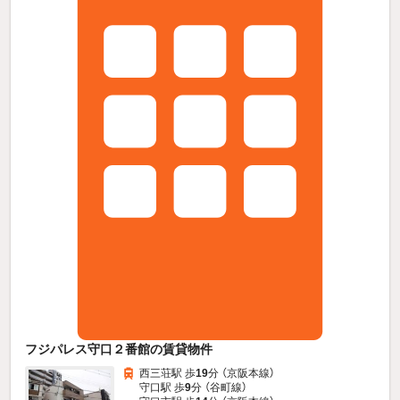
フジパレス守口２番館の賃貸物件
西三荘駅 歩
19
分 （京阪本線）
守口駅 歩
9
分 （谷町線）