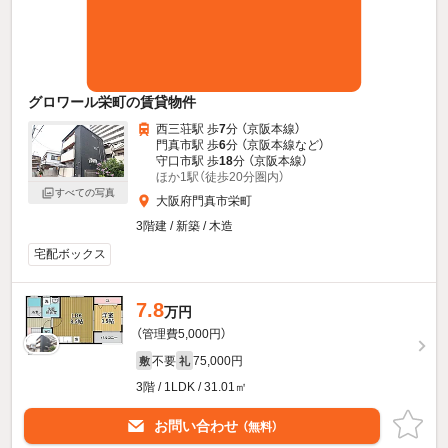
グロワール栄町の賃貸物件
西三荘駅 歩
7
分 （京阪本線）
門真市駅 歩
6
分 （京阪本線
など
）
守口市駅 歩
18
分 （京阪本線）
ほか1駅（徒歩20分圏内）
すべての写真
大阪府門真市栄町
3階建 / 新築 / 木造
宅配ボックス
7.8
万円
（管理費5,000円）
不要
75,000円
敷
礼
3階 / 1LDK / 31.01㎡
お問い合わせ
（無料）