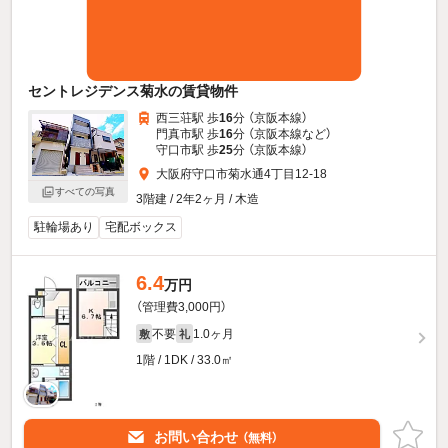
セントレジデンス菊水の賃貸物件
西三荘駅 歩
16
分 （京阪本線）
門真市駅 歩
16
分 （京阪本線
など
）
守口市駅 歩
25
分 （京阪本線）
大阪府守口市菊水通4丁目12-18
すべての写真
3階建 / 2年2ヶ月 / 木造
駐輪場あり
宅配ボックス
6.4
万円
（管理費3,000円）
不要
1.0ヶ月
敷
礼
1階 / 1DK / 33.0㎡
お問い合わせ
（無料）