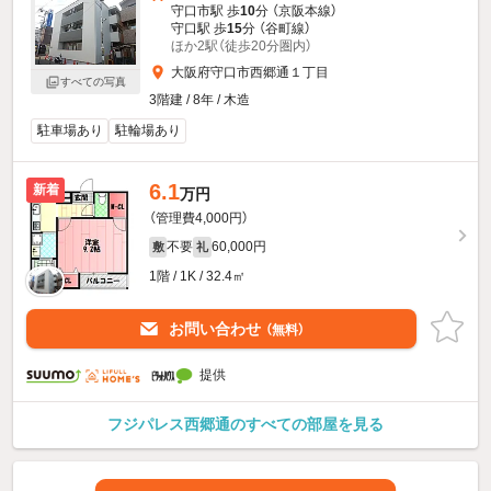
守口市駅 歩
10
分 （京阪本線）
守口駅 歩
15
分 （谷町線）
ほか2駅（徒歩20分圏内）
大阪府守口市西郷通１丁目
すべての写真
3階建 / 8年 / 木造
駐車場あり
駐輪場あり
6.1
新着
万円
（管理費4,000円）
不要
60,000円
敷
礼
1階 / 1K / 32.4㎡
お問い合わせ
（無料）
提供
フジパレス西郷通のすべての部屋を見る