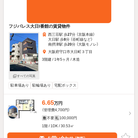
フジパレス大日I番館の賃貸物件
西三荘駅 歩
27
分 （京阪本線）
大日駅 歩
8
分 （谷町線
など
）
南摂津駅 歩
20
分 （大阪モノレ）
大阪府守口市大日町３丁目
3階建 / 1年5ヶ月 / 木造
すべての写真
駐車場あり
駐輪場あり
宅配ボックス
6.65
万円
（管理費4,700円）
不要
100,000円
敷
礼
1階 / 1DK / 30.53㎡