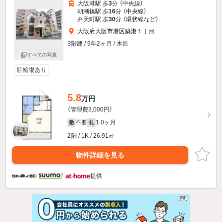
大阪港駅 歩
3
分 （中央線）
朝潮橋駅 歩
16
分 （中央線）
弁天町駅 歩
30
分 （環状線
など
）
大阪府大阪市港区築港１丁目
3階建 / 9年2ヶ月 / 木造
すべての写真
駐輪場あり
5.8
万円
（管理費3,000円）
不要
1.0ヶ月
敷
礼
2階 / 1K / 26.91㎡
物件詳細を見る
提供