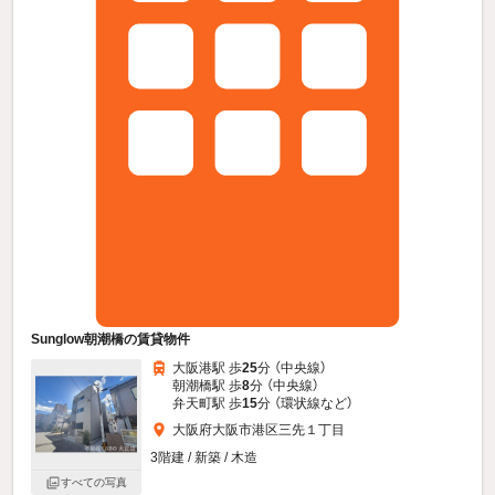
Sunglow朝潮橋の賃貸物件
大阪港駅 歩
25
分 （中央線）
朝潮橋駅 歩
8
分 （中央線）
弁天町駅 歩
15
分 （環状線
など
）
大阪府大阪市港区三先１丁目
3階建 / 新築 / 木造
すべての写真