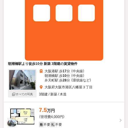
朝潮橋駅より徒歩10分 新築 3階建の賃貸物件
大阪港駅 歩
17
分 （中央線）
朝潮橋駅 歩
10
分 （中央線）
弁天町駅 歩
28
分 （環状線
など
）
大阪府大阪市港区八幡屋３丁目
3階建 / 新築 / 木造
すべての写真
7.5
万円
（管理費4,000円）
不要
不要
敷
礼