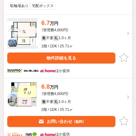
駐輪場あり
宅配ボックス
6.7
万円
（管理費4,000円）
不要
1.0ヶ月
敷
礼
1階 / 1DK / 25.71㎡
物件詳細を見る
ほか提供
6.8
万円
（管理費4,000円）
不要
1.0ヶ月
敷
礼
2階 / 1DK / 25.71㎡
お問い合わせ
（無料）
ほか提供