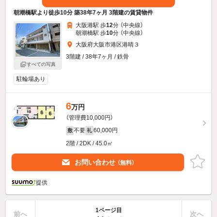
朝潮橋駅より徒歩10分 築38年7ヶ月 3階建の賃貸物件
大阪港駅 歩
12
分 （中央線）
朝潮橋駅 歩
10
分 （中央線）
大阪府大阪市港区港晴３
3階建 / 38年7ヶ月 / 鉄骨
すべての写真
駐輪場あり
6
万円
（管理費10,000円）
不要
60,000円
敷
礼
2階 / 2DK / 45.0㎡
お問い合わせ
（無料）
提供
1ページ目
前へ
次へ