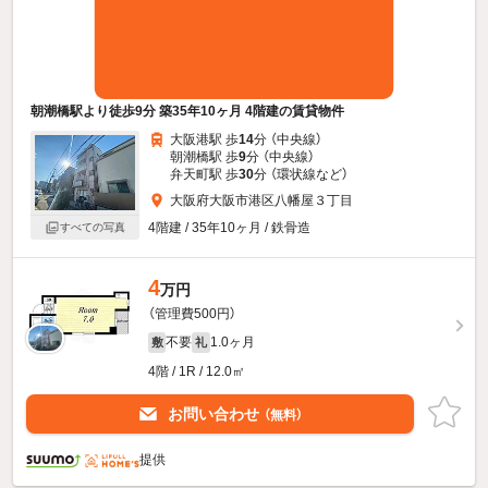
朝潮橋駅より徒歩9分 築35年10ヶ月 4階建の賃貸物件
大阪港駅 歩
14
分 （中央線）
朝潮橋駅 歩
9
分 （中央線）
弁天町駅 歩
30
分 （環状線
など
）
大阪府大阪市港区八幡屋３丁目
4階建 / 35年10ヶ月 / 鉄骨造
すべての写真
4
万円
（管理費500円）
不要
1.0ヶ月
敷
礼
4階 / 1R / 12.0㎡
お問い合わせ
（無料）
提供