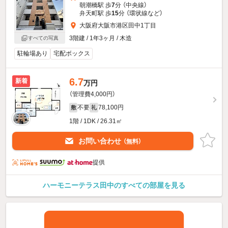
朝潮橋駅 歩
7
分 （中央線）
弁天町駅 歩
15
分 （環状線
など
）
大阪府大阪市港区田中1丁目
3階建 / 1年3ヶ月 / 木造
すべての写真
駐輪場あり
宅配ボックス
6.7
新着
万円
（管理費4,000円）
不要
78,100円
敷
礼
1階 / 1DK / 26.31㎡
お問い合わせ
（無料）
提供
ハーモニーテラス田中のすべての部屋を見る