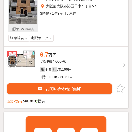
大阪府大阪市港区田中１丁目5-5
3階建 / 1年3ヶ月 / 木造
すべての写真
駐輪場あり
宅配ボックス
6.7
新着
万円
（管理費4,000円）
不要
78,100円
敷
礼
1階 / 1LDK / 26.31㎡
お問い合わせ
（無料）
提供