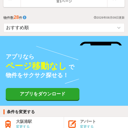
全1ページ
28
物件数
件
2026年08月09日
更新
アプリなら
ページ移動なし
で
物件をサクサク探せる！
アプリをダウンロード
条件を変更する
大阪港駅
アパート
変更する
変更する