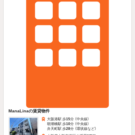
ManaLinaの賃貸物件
大阪港駅 歩
15
分 （中央線）
朝潮橋駅 歩
10
分 （中央線）
弁天町駅 歩
28
分 （環状線
など
）