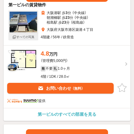
第一ビルの賃貸物件
大阪港駅 歩
3
分 （中央線）
朝潮橋駅 歩
23
分 （中央線）
桜島駅 歩
23
分 （桜島線）
大阪府大阪市港区築港４丁目
4階建 / 56年 / 鉄骨造
すべての写真
4.8
万円
（管理費5,000円）
不要
1.0ヶ月
敷
礼
4階 / 1DK / 28.0㎡
お問い合わせ
（無料）
提供
第一ビルのすべての部屋を見る