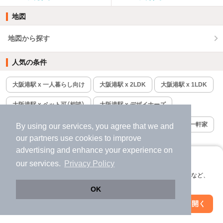
地図
地図から探す
人気の条件
大阪港駅 x 一人暮らし向け
大阪港駅 x 2LDK
大阪港駅 x 1LDK
大阪港駅 x ペット可（相談）
大阪港駅 x デザイナーズ
大阪港駅 x ファミリー向け
大阪港駅 x 借家・賃貸一戸建て・一軒家
By using our services, you agree that we and
our
partners
use cookies to improve
大阪港駅 x ふたり暮らし向け
大阪港駅 x 新築＆築浅
advertising and enhance your experience on
アプリに切り替えて、サクサクお部屋探し
our services.
Privacy Policy
大阪港駅 x 3LDK
大阪港駅 x 家賃4万円以下
会員登録なしですぐ使える。マップ検索やお気に入り保存など、
大阪港駅 x 賃貸マンション
大阪港駅 x リノベーション
アプリ限定の便利な機能が使えます！
OK
Web版で続行
アプリを開く
大阪港駅 x 学生向け
駅・沿線を変更
絞り込み条件を変更