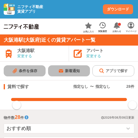
ニフティ不動産
ダウンロード
賃貸アプリ
お知らせ
閲覧履歴
マイページ
お気に入り
大阪港駅(大阪府)近くの賃貸アパート一覧
大阪港駅
アパート
変更する
変更する
条件を保存
新着通知
アプリで探す
賃料で探す
指定なし
〜
指定なし
28
件
指定した賃料で絞り込む
28
物件数
件
2026年08月09日
更新