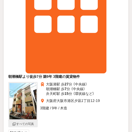
朝潮橋駅より徒歩7分 築9年 3階建の賃貸物件
大阪港駅 歩
27
分 （中央線）
朝潮橋駅 歩
7
分 （中央線）
弁天町駅 歩
15
分 （環状線
など
）
大阪府大阪市港区夕凪1丁目12-19
3階建 / 9年 / 木造
すべての写真