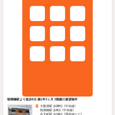
朝潮橋駅より徒歩9分 築1年3ヶ月 3階建の賃貸物件
大阪港駅 歩
29
分 （中央線）
朝潮橋駅 歩
9
分 （中央線）
弁天町駅 歩
18
分 （環状線
など
）