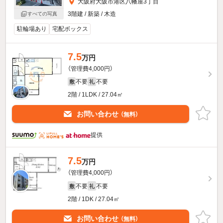
大阪府大阪市港区八幡屋3丁目
3階建 / 新築 / 木造
すべての写真
駐輪場あり
宅配ボックス
7.5
万円
（管理費4,000円）
不要
不要
敷
礼
2階 / 1LDK / 27.04㎡
お問い合わせ
（無料）
提供
7.5
万円
（管理費4,000円）
不要
不要
敷
礼
2階 / 1DK / 27.04㎡
お問い合わせ
（無料）