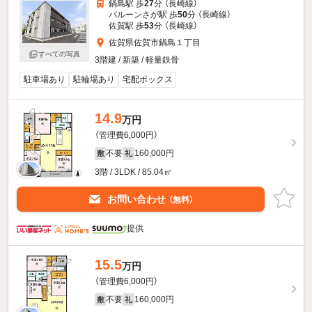
鍋島駅 歩
27
分 （長崎線）
バルーンさが駅 歩
50
分 （長崎線）
佐賀駅 歩
53
分 （長崎線）
佐賀県佐賀市鍋島１丁目
すべての写真
3階建 / 新築 / 軽量鉄骨
駐車場あり
駐輪場あり
宅配ボックス
14.9
万円
（管理費6,000円）
不要
160,000円
敷
礼
3階 / 3LDK / 85.04㎡
お問い合わせ
（無料）
提供
15.5
万円
（管理費6,000円）
不要
160,000円
敷
礼