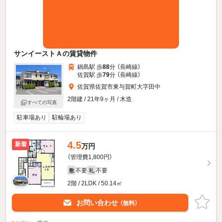
サンイーストＡの賃貸物件
鍋島駅 歩
88
分 （長崎線）
佐賀駅 歩
79
分 （長崎線）
佐賀県佐賀市東与賀町大字田中
2階建 / 21年9ヶ月 / 木造
すべての写真
駐車場あり
駐輪場あり
4.5
新着
万円
（管理費1,800円）
不要
不要
敷
礼
2階 / 2LDK / 50.14㎡
お問い合わせ
（無料）