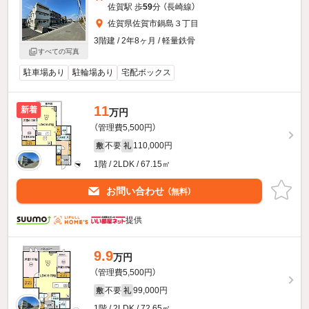
佐賀駅 歩
59
分 （長崎線）
佐賀県佐賀市鍋島３丁目
3階建 / 2年8ヶ月 / 軽量鉄骨
すべての写真
駐車場あり
駐輪場あり
宅配ボックス
11
新着
万円
（管理費5,500円）
不要
110,000円
敷
礼
1階 / 2LDK / 67.15㎡
お問い合わせ
（無料）
提供
9.9
万円
（管理費5,500円）
不要
99,000円
敷
礼
1階 / 2LDK / 72.65㎡