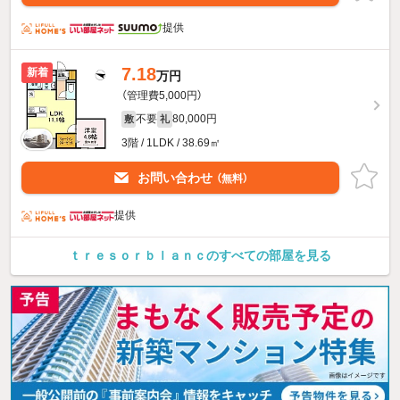
提供
7.18
新着
万円
（管理費5,000円）
不要
80,000円
敷
礼
3階 / 1LDK / 38.69㎡
お問い合わせ
（無料）
提供
ｔｒｅｓｏｒｂｌａｎｃのすべての部屋を見る