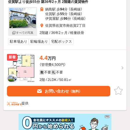
佐賀駅より徒歩55分 築36年2ヶ月 2階建の賃貸物件
鍋島駅 歩
94
分 （長崎線）
佐賀駅 歩
55
分 （長崎線）
伊賀屋駅 歩
96
分 （長崎線）
佐賀県佐賀市南佐賀2丁目
2階建 / 36年2ヶ月 / 軽量鉄骨
すべての写真
駐車場あり
駐輪場あり
宅配ボックス
4.4
新着
万円
（管理費4,500円）
不要
不要
敷
礼
2階 / 2LDK / 50.81㎡
お問い合わせ
（無料）
提供