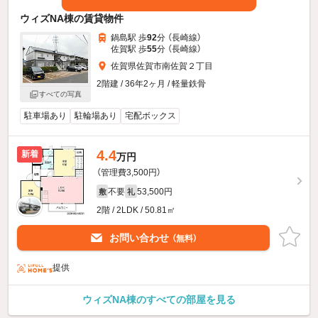
ウィズNA棟の賃貸物件
鍋島駅 歩
92
分 （長崎線）
佐賀駅 歩
55
分 （長崎線）
佐賀県佐賀市南佐賀２丁目
2階建 / 36年2ヶ月 / 軽量鉄骨
すべての写真
駐車場あり
駐輪場あり
宅配ボックス
4.4
新着
万円
（管理費3,500円）
不要
53,500円
敷
礼
2階 / 2LDK / 50.81㎡
お問い合わせ
（無料）
提供
ウィズNA棟のすべての部屋を見る