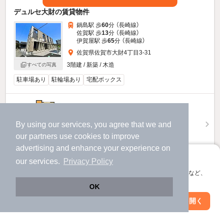
デュルセ大財の賃貸物件
鍋島駅 歩
60
分 （長崎線）
佐賀駅 歩
13
分 （長崎線）
伊賀屋駅 歩
65
分 （長崎線）
佐賀県佐賀市大財4丁目3-31
3階建 / 新築 / 木造
すべての写真
駐車場あり
駐輪場あり
宅配ボックス
7.35
万円
（管理費1,600円）
By using our services, you agree that we and
不要
1.0ヶ月
敷
礼
our
partners
use cookies to improve
3階 / 1LDK / 42.2㎡
advertising and enhance your experience on
アプリに切り替えて、サクサクお部屋探し
our services.
Privacy Policy
お問い合わせ
（無料）
会員登録なしですぐ使える。マップ検索やお気に入り保存など、
アプリ限定の便利な機能が使えます！
提供
OK
Web版で続行
アプリを開く
駅・沿線を変更
絞り込み条件を変更
6.85
万円