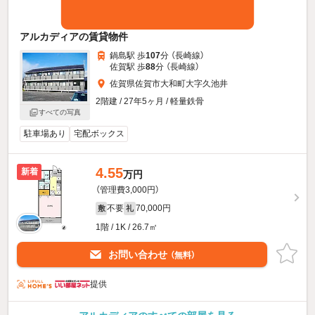
アルカディアの賃貸物件
鍋島駅 歩
107
分 （長崎線）
佐賀駅 歩
88
分 （長崎線）
佐賀県佐賀市大和町大字久池井
2階建 / 27年5ヶ月 / 軽量鉄骨
すべての写真
駐車場あり
宅配ボックス
4.55
新着
万円
（管理費3,000円）
不要
70,000円
敷
礼
1階 / 1K / 26.7㎡
お問い合わせ
（無料）
提供