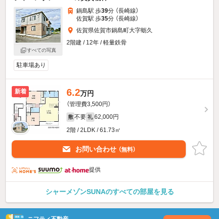
鍋島駅 歩
39
分 （長崎線）
佐賀駅 歩
35
分 （長崎線）
佐賀県佐賀市鍋島町大字蛎久
2階建 / 12年 / 軽量鉄骨
すべての写真
駐車場あり
6.2
新着
万円
（管理費3,500円）
不要
62,000円
敷
礼
2階 / 2LDK / 61.73㎡
お問い合わせ
（無料）
提供
シャーメゾンSUNAのすべての部屋を見る
ニフティ不動産