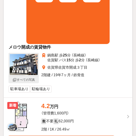
メロウ開成の賃貸物件
鍋島駅 歩
25
分 （長崎線）
佐賀駅 バス
15
分 歩
2
分 （長崎線）
佐賀県佐賀市開成３丁目
2階建 / 19年7ヶ月 / 鉄骨造
すべての写真
駐車場あり
駐輪場あり
4.2
新着
万円
（管理費1,600円）
不要
62,000円
敷
礼
2階 / 1K / 26.49㎡