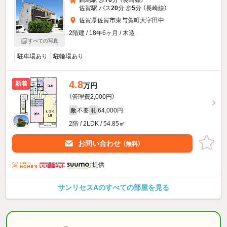
鍋島駅 歩
76
分 （長崎線）
佐賀駅 バス
20
分 歩
5
分 （長崎線）
佐賀県佐賀市東与賀町大字田中
2階建 / 18年6ヶ月 / 木造
すべての写真
駐車場あり
駐輪場あり
4.8
新着
万円
（管理費2,000円）
不要
64,000円
敷
礼
2階 / 2LDK / 54.85㎡
お問い合わせ
（無料）
提供
サンリセスAのすべての部屋を見る