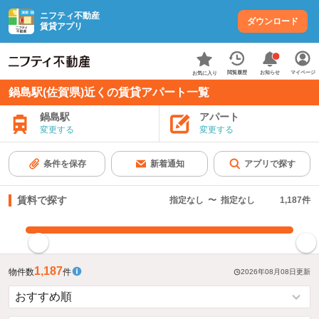
ニフティ不動産
ダウンロード
賃貸アプリ
お知らせ
閲覧履歴
マイページ
お気に入り
鍋島駅(佐賀県)近くの賃貸アパート一覧
鍋島駅
アパート
変更する
変更する
条件を保存
新着通知
アプリで探す
賃料で探す
指定なし
〜
指定なし
1,187
件
指定した賃料で絞り込む
1,187
物件数
件
2026年08月08日
更新