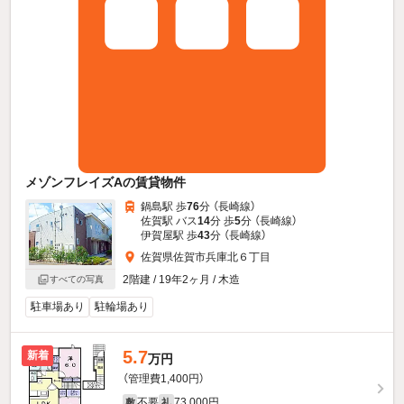
メゾンフレイズAの賃貸物件
鍋島駅 歩
76
分 （長崎線）
佐賀駅 バス
14
分 歩
5
分 （長崎線）
伊賀屋駅 歩
43
分 （長崎線）
佐賀県佐賀市兵庫北６丁目
2階建 / 19年2ヶ月 / 木造
すべての写真
駐車場あり
駐輪場あり
5.7
新着
万円
（管理費1,400円）
不要
73,000円
敷
礼