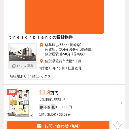
ｔｒｅｓｏｒｂｌａｎｃの賃貸物件
鍋島駅 歩
56
分 （長崎線）
佐賀駅 バス
4
分 歩
6
分 （長崎線）
伊賀屋駅 歩
58
分 （長崎線）
佐賀県佐賀市大財6丁目
すべての写真
3階建 / 5年7ヶ月 / 軽量鉄骨
駐輪場あり
宅配ボックス
11.8
新着
万円
（管理費5,000円）
不要
180,000円
敷
礼
1階 / 3LDK / 66.03㎡
お問い合わせ
（無料）