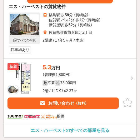
エス・ハーベストの賃貸物件
鍋島駅 歩
58
分 （長崎線）
佐賀駅 バス
2
分 歩
1
分 （長崎線）
伊賀屋駅 歩
52
分 （長崎線）
佐賀県佐賀市兵庫北2丁目
2階建 / 17年5ヶ月 / 木造
すべての写真
駐車場あり
5.3
新着
万円
（管理費1,800円）
不要
73,000円
敷
礼
2階 / 1LDK / 42.37㎡
お問い合わせ
（無料）
提供
エス・ハーベストのすべての部屋を見る