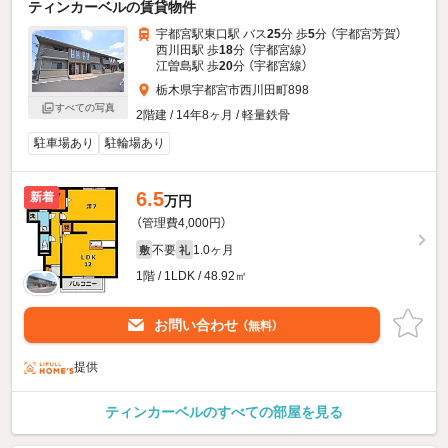
ティンカーベルの賃貸物件
宇都宮駅東口駅 バス
25
分 歩
5
分 （宇都宮芳賀）
西川田駅 歩
18
分 （宇都宮線）
江曽島駅 歩
20
分 （宇都宮線）
栃木県宇都宮市西川田町898
すべての写真
2階建 / 14年8ヶ月 / 軽量鉄骨
駐車場あり
駐輪場あり
6.5
新着
万円
（管理費4,000円）
不要
1.0ヶ月
敷
礼
1階 / 1LDK / 48.92㎡
お問い合わせ
（無料）
提供
ティンカーベルのすべての部屋を見る