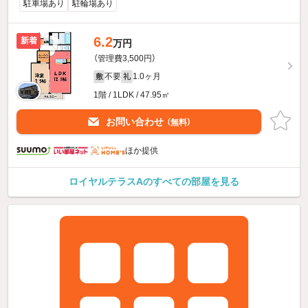
駐車場あり
駐輪場あり
6.2
新着
万円
（管理費3,500円）
不要
1.0ヶ月
敷
礼
1階 / 1LDK / 47.95㎡
お問い合わせ
（無料）
ほか提供
ロイヤルテラスAのすべての部屋を見る