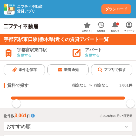
ニフティ不動産
ダウンロード
賃貸アプリ
お知らせ
閲覧履歴
マイページ
お気に入り
宇都宮駅東口駅(栃木県)近くの賃貸アパート一覧
宇都宮駅東口駅
アパート
変更する
変更する
条件を保存
新着通知
アプリで探す
賃料で探す
指定なし
〜
指定なし
3,061
件
指定した賃料で絞り込む
3,061
物件数
件
2026年08月07日
更新