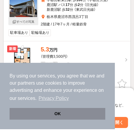
鹿沼駅 バス
17
分 歩
2
分 （日光線）
新鹿沼駅 歩
32
分 （東武日光線）
栃木県鹿沼市西茂呂3丁目
すべての写真
2階建 / 17年7ヶ月 / 軽量鉄骨
駐車場あり
駐輪場あり
5.3
新着
万円
（管理費3,500円）
不要
1.0ヶ月
敷
礼
2階 / 1R / 29.25㎡
By using our services, you agree that we and
our
partners
use cookies to improve
お問い合わせ
（無料）
advertising and enhance your experience on
提供
アプリに切り替えて、サクサクお部屋探し
our services.
Privacy Policy
会員登録なしですぐ使える。マップ検索やお気に入り保存など、
タウンコート西茂呂のすべての部屋を見る
アプリ限定の便利な機能が使えます！
OK
Web版で続行
アプリを開く
駅・沿線を変更
絞り込み条件を変更
他の人はこんな条件で絞り込んでいます！