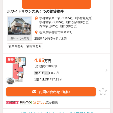
ホワイトサウンズあくつの賃貸物件
宇都宮駅東口駅 バス
24
分 （宇都宮芳賀）
宇都宮駅 バス
24
分 （東北新幹線
など
）
岡本駅 歩
25
分 （東北線
など
）
栃木県宇都宮市中岡本町
2階建 / 14年5ヶ月 / 木造
すべての写真
駐車場あり
駐輪場あり
4.65
新着
万円
（管理費2,300円）
不要
1.0ヶ月
敷
礼
1階 / 1LDK / 37.13㎡
お問い合わせ
（無料）
ほか提供