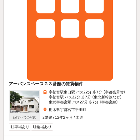
アーバンスペースＧ３番館の賃貸物件
宇都宮駅東口駅 バス
22
分 歩
7
分 （宇都宮芳賀）
宇都宮駅 バス
22
分 歩
7
分 （東北新幹線
など
）
東武宇都宮駅 バス
27
分 歩
7
分 （宇都宮線）
栃木県宇都宮市平出町
2階建 / 12年2ヶ月 / 木造
すべての写真
駐車場あり
駐輪場あり