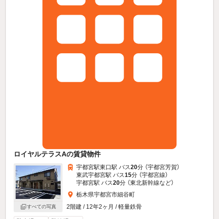
ロイヤルテラスAの賃貸物件
宇都宮駅東口駅 バス
20
分 （宇都宮芳賀）
東武宇都宮駅 バス
15
分 （宇都宮線）
宇都宮駅 バス
20
分 （東北新幹線
など
）
栃木県宇都宮市細谷町
2階建 / 12年2ヶ月 / 軽量鉄骨
すべての写真