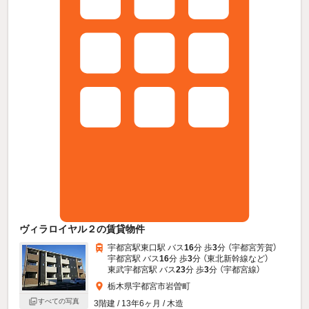
ヴィラロイヤル２の賃貸物件
宇都宮駅東口駅 バス
16
分 歩
3
分 （宇都宮芳賀）
宇都宮駅 バス
16
分 歩
3
分 （東北新幹線
など
）
東武宇都宮駅 バス
23
分 歩
3
分 （宇都宮線）
栃木県宇都宮市岩曽町
すべての写真
3階建 / 13年6ヶ月 / 木造