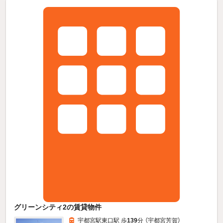
グリーンシティ2の賃貸物件
宇都宮駅東口駅 歩
139
分 （宇都宮芳賀）