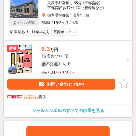
東武宇都宮駅 歩
55
分 （宇都宮線）
宇都宮駅 歩
72
分 （東北新幹線
など
）
栃木県宇都宮市若草5丁目
2階建 / 1年2ヶ月 / 木造
すべての写真
駐車場あり
駐輪場あり
宅配ボックス
6.3
新着
万円
（管理費2,500円）
不要
1.0ヶ月
敷
礼
2階 / 1LDK / 37.63㎡
お問い合わせ
（無料）
提供
シャルムシエルのすべての部屋を見る