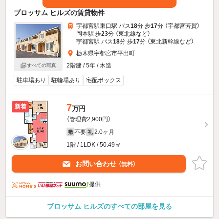
ブロッサム ヒルズの賃貸物件
宇都宮駅東口駅 バス
18
分 歩
17
分 （宇都宮芳賀）
岡本駅 歩
23
分 （東北線
など
）
宇都宮駅 バス
18
分 歩
17
分 （東北新幹線
など
）
栃木県宇都宮市平出町
2階建 / 5年 / 木造
すべての写真
駐車場あり
駐輪場あり
宅配ボックス
7
新着
万円
（管理費2,900円）
不要
2.0ヶ月
敷
礼
1階 / 1LDK / 50.49㎡
お問い合わせ
（無料）
提供
ブロッサム ヒルズのすべての部屋を見る