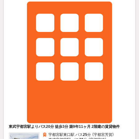
東武宇都宮駅よりバス20分 徒歩3分 築9年11ヶ月 2階建の賃貸物件
宇都宮駅東口駅 バス
25
分 （宇都宮芳賀）