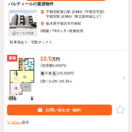
パルティールの賃貸物件
宇都宮駅東口駅 歩
34
分 （宇都宮芳賀）
宇都宮駅 歩
34
分 （東北新幹線
など
）
栃木県宇都宮市竹林町
3階建 / 7年6ヶ月 / 軽量鉄骨
すべての写真
駐車場あり
宅配ボックス
10.5
新着
万円
（管理費6,000円）
不要
105,000円
敷
礼
1階 / 1LDK / 60.39㎡
お問い合わせ
（無料）
提供