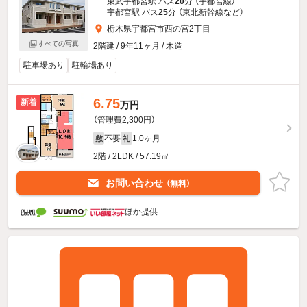
東武宇都宮駅 バス
20
分 （宇都宮線）
宇都宮駅 バス
25
分 （東北新幹線
など
）
栃木県宇都宮市西の宮2丁目
すべての写真
2階建 / 9年11ヶ月 / 木造
駐車場あり
駐輪場あり
6.75
新着
万円
（管理費2,300円）
不要
1.0ヶ月
敷
礼
2階 / 2LDK / 57.19㎡
お問い合わせ
（無料）
ほか提供