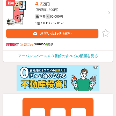
4.7
新着
万円
（管理費1,800円）
不要
60,000円
敷
礼
1階 / 1LDK / 37.81㎡
お問い合わせ
（無料）
提供
アーバンスペースＧ３番館のすべての部屋を見る