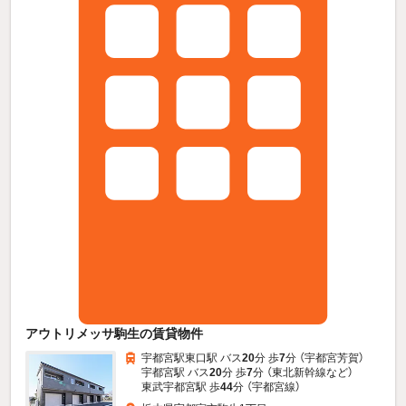
アウトリメッサ駒生の賃貸物件
宇都宮駅東口駅 バス
20
分 歩
7
分 （宇都宮芳賀）
宇都宮駅 バス
20
分 歩
7
分 （東北新幹線
など
）
東武宇都宮駅 歩
44
分 （宇都宮線）