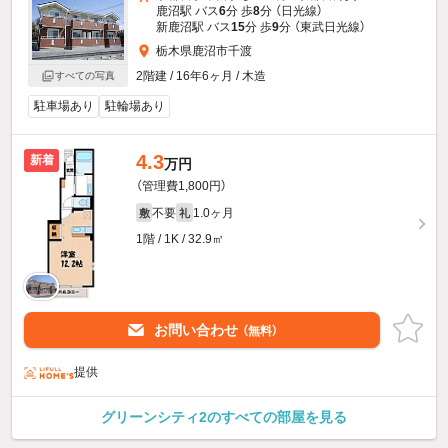
鹿沼駅 バス
6
分 歩
8
分 （日光線）
新鹿沼駅 バス
15
分 歩
9
分 （東武日光線）
栃木県鹿沼市千渡
2階建 / 16年6ヶ月 / 木造
すべての写真
駐車場あり
駐輪場あり
4.3
新着
万円
（管理費1,800円）
不要
1.0ヶ月
敷
礼
1階 / 1K / 32.9㎡
お問い合わせ
（無料）
提供
グリーンシティ2のすべての部屋を見る