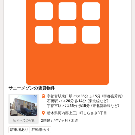
サニーメゾンの賃貸物件
宇都宮駅東口駅 バス
35
分 歩
15
分 （宇都宮芳賀）
石橋駅 バス
20
分 歩
14
分 （東北線
など
）
宇都宮駅 バス
35
分 歩
15
分 （東北新幹線
など
）
栃木県河内郡上三川町しらさぎ3丁目
2階建 / 7年7ヶ月 / 木造
すべての写真
駐車場あり
駐輪場あり