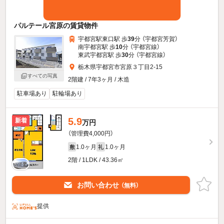
パルテール宮原の賃貸物件
宇都宮駅東口駅 歩
39
分 （宇都宮芳賀）
南宇都宮駅 歩
10
分 （宇都宮線）
東武宇都宮駅 歩
30
分 （宇都宮線）
栃木県宇都宮市宮原３丁目2-15
すべての写真
2階建 / 7年3ヶ月 / 木造
駐車場あり
駐輪場あり
5.9
新着
万円
（管理費4,000円）
1.0ヶ月
1.0ヶ月
敷
礼
2階 / 1LDK / 43.36㎡
お問い合わせ
（無料）
提供