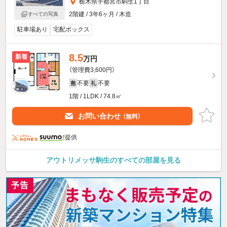
栃木県宇都宮市駒生1丁目
2階建 / 3年6ヶ月 / 木造
すべての写真
駐車場あり
宅配ボックス
8.5
新着
万円
（管理費3,600円）
不要
不要
敷
礼
1階 / 1LDK / 74.8㎡
お問い合わせ
（無料）
提供
アウトリメッサ駒生のすべての部屋を見る