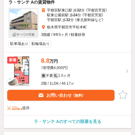
ラ・サンテ Aの賃貸物件
宇都宮駅東口駅 歩
32
分 （宇都宮芳賀）
駅東公園前駅 歩
24
分 （宇都宮芳賀）
宇都宮駅 歩
32
分 （東北新幹線
など
）
栃木県宇都宮市平松本町
3階建 / 9年5ヶ月 / 軽量鉄骨
すべての写真
駐車場あり
駐輪場あり
8.8
新着
万円
（管理費4,000円）
不要
1.5ヶ月
敷
礼
2階 / 1LDK / 46.17㎡
お問い合わせ
（無料）
提供
ラ・サンテ Aのすべての部屋を見る