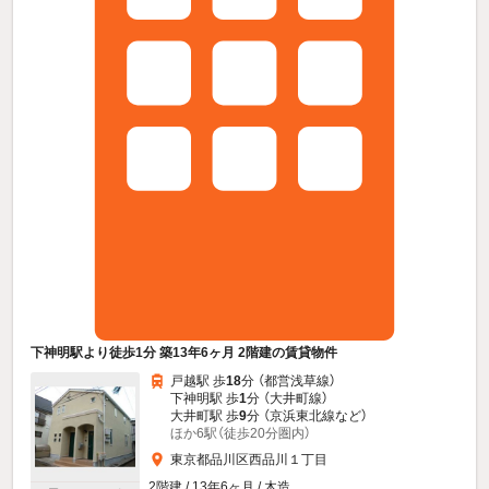
下神明駅より徒歩1分 築13年6ヶ月 2階建の賃貸物件
戸越駅 歩
18
分 （都営浅草線）
下神明駅 歩
1
分 （大井町線）
大井町駅 歩
9
分 （京浜東北線
など
）
ほか6駅（徒歩20分圏内）
東京都品川区西品川１丁目
2階建 / 13年6ヶ月 / 木造