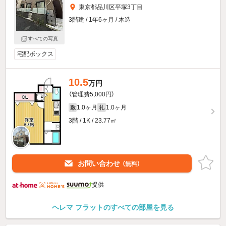
東京都品川区平塚3丁目
3階建 / 1年6ヶ月 / 木造
すべての写真
宅配ボックス
10.5
万円
（管理費5,000円）
1.0ヶ月
1.0ヶ月
敷
礼
3階 / 1K / 23.77㎡
お問い合わせ
（無料）
提供
ヘレマ フラットのすべての部屋を見る