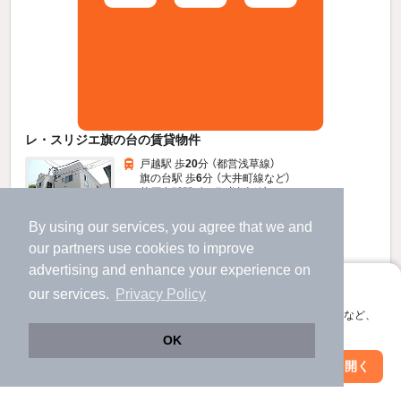
レ・スリジエ旗の台の賃貸物件
戸越駅 歩
20
分 （都営浅草線）
旗の台駅 歩
6
分 （大井町線
など
）
荏原中延駅 歩
9
分 （池上線）
ほか9駅（徒歩20分圏内）
By using our services, you agree that we and
東京都品川区旗の台1丁目
すべての写真
our
partners
use cookies to improve
2階建 / 14年6ヶ月 / 木造
advertising and enhance your experience on
駐輪場あり
アプリに切り替えて、サクサクお部屋探し
our services.
Privacy Policy
会員登録なしですぐ使える。マップ検索やお気に入り保存など、
12.5
万円
アプリ限定の便利な機能が使えます！
OK
（管理費3,000円）
Web版で続行
アプリを開く
不要
1.0ヶ月
駅・沿線を変更
絞り込み条件を変更
敷
礼
2階 / 1R / 38.0㎡