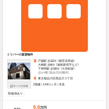
ミリバーの賃貸物件
戸越駅 歩
12
分 （都営浅草線）
大崎駅 歩
6
分 （湘南新宿宇
など
）
下神明駅 歩
10
分 （大井町線）
ほか4駅（徒歩20分圏内）
東京都品川区西品川３丁目
2階建 / 14年1ヶ月 / 木造
すべての写真
駐輪場あり
9.8
万円