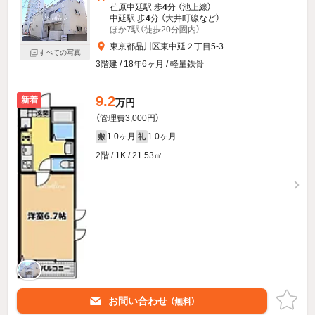
荏原中延駅 歩
4
分 （池上線）
中延駅 歩
4
分 （大井町線
など
）
ほか7駅（徒歩20分圏内）
東京都品川区東中延２丁目5-3
すべての写真
3階建 / 18年6ヶ月 / 軽量鉄骨
9.2
新着
万円
（管理費3,000円）
1.0ヶ月
1.0ヶ月
敷
礼
2階 / 1K / 21.53㎡
お問い合わせ
（無料）