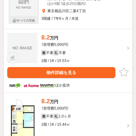
ほか6駅（徒歩20分圏内）
東京都品川区二葉4丁目
3階建 / 7年6ヶ月 / 木造
すべての写真
8.2
万円
（管理費5,000円）
不要
不要
敷
礼
1階 / 1K / 15.53㎡
物件詳細を見る
ほか提供
8.2
万円
（管理費5,000円）
不要
1.0ヶ月
敷
礼
1階 / 1K / 15.44㎡