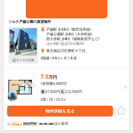
ソルテ戸越公園の賃貸物件
戸越駅 歩
15
分 （都営浅草線）
戸越公園駅 歩
4
分 （大井町線）
西大井駅 歩
8
分 （湘南新宿宇
など
）
ほか6駅（徒歩20分圏内）
東京都品川区豊町４丁目
3階建 / 8年1ヶ月 / 木造
すべての写真
7.5
万円
（管理費4,000円）
37,500円
112,500円
敷
礼
1階 / 1K / 15.0㎡
物件詳細を見る
ほか提供