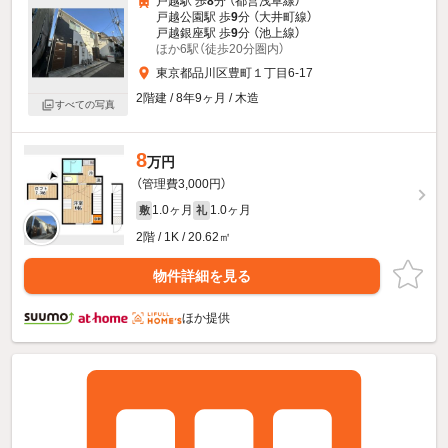
戸越駅 歩
8
分 （都営浅草線）
戸越公園駅 歩
9
分 （大井町線）
戸越銀座駅 歩
9
分 （池上線）
ほか6駅（徒歩20分圏内）
東京都品川区豊町１丁目6-17
2階建 / 8年9ヶ月 / 木造
すべての写真
8
万円
（管理費3,000円）
1.0ヶ月
1.0ヶ月
敷
礼
2階 / 1K / 20.62㎡
物件詳細を見る
ほか提供