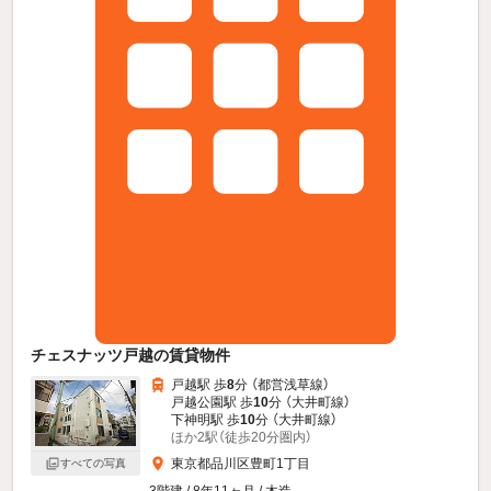
チェスナッツ戸越の賃貸物件
戸越駅 歩
8
分 （都営浅草線）
戸越公園駅 歩
10
分 （大井町線）
下神明駅 歩
10
分 （大井町線）
ほか2駅（徒歩20分圏内）
東京都品川区豊町1丁目
すべての写真
3階建 / 8年11ヶ月 / 木造