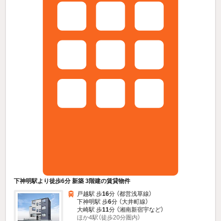
下神明駅より徒歩6分 新築 3階建の賃貸物件
戸越駅 歩
16
分 （都営浅草線）
下神明駅 歩
6
分 （大井町線）
大崎駅 歩
11
分 （湘南新宿宇
など
）
ほか4駅（徒歩20分圏内）