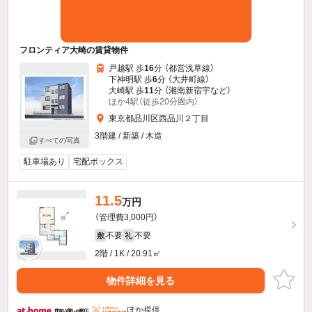
フロンティア大崎の賃貸物件
戸越駅 歩
16
分 （都営浅草線）
下神明駅 歩
6
分 （大井町線）
大崎駅 歩
11
分 （湘南新宿宇
など
）
ほか4駅（徒歩20分圏内）
東京都品川区西品川２丁目
3階建 / 新築 / 木造
すべての写真
駐車場あり
宅配ボックス
11.5
万円
（管理費3,000円）
不要
不要
敷
礼
2階 / 1K / 20.91㎡
物件詳細を見る
ほか提供