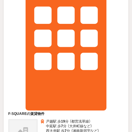
F-SQUAREの賃貸物件
戸越駅 歩
19
分 （都営浅草線）
中延駅 歩
7
分 （大井町線
など
）
西大井駅 歩
7
分 （湘南新宿宇
など
）