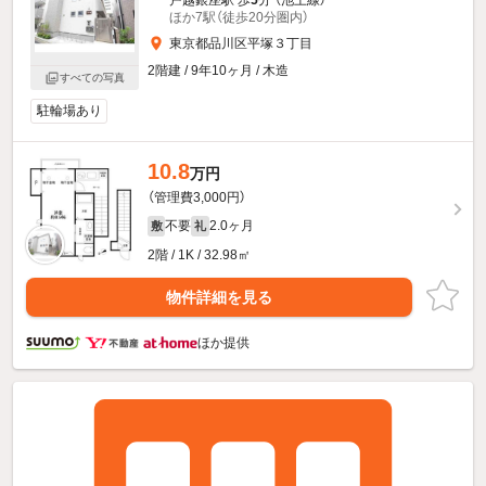
ほか7駅（徒歩20分圏内）
東京都品川区平塚３丁目
2階建 / 9年10ヶ月 / 木造
すべての写真
駐輪場あり
10.8
万円
（管理費3,000円）
不要
2.0ヶ月
敷
礼
2階 / 1K / 32.98㎡
物件詳細を見る
ほか提供