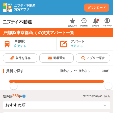
ニフティ不動産
ダウンロード
賃貸アプリ
お知らせ
閲覧履歴
マイページ
お気に入り
戸越駅(東京都)近くの賃貸アパート一覧
戸越駅
アパート
変更する
変更する
条件を保存
新着通知
アプリで探す
賃料で探す
指定なし
〜
指定なし
258
件
指定した賃料で絞り込む
258
物件数
件
2026年08月06日
更新