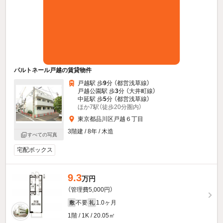
パルトネール戸越の賃貸物件
戸越駅 歩
9
分 （都営浅草線）
戸越公園駅 歩
3
分 （大井町線）
中延駅 歩
5
分 （都営浅草線）
ほか7駅（徒歩20分圏内）
東京都品川区戸越６丁目
3階建 / 8年 / 木造
すべての写真
宅配ボックス
9.3
万円
（管理費5,000円）
不要
1.0ヶ月
敷
礼
1階 / 1K / 20.05㎡