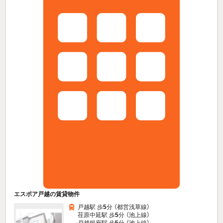
エスポア戸越の賃貸物件
戸越駅 歩
5
分 （都営浅草線）
荏原中延駅 歩
5
分 （池上線）
戸越銀座駅 歩
5
分 （池上線）