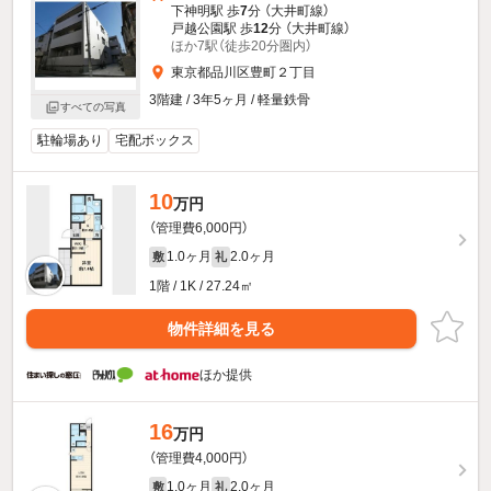
下神明駅 歩
7
分 （大井町線）
戸越公園駅 歩
12
分 （大井町線）
ほか7駅（徒歩20分圏内）
東京都品川区豊町２丁目
3階建 / 3年5ヶ月 / 軽量鉄骨
すべての写真
駐輪場あり
宅配ボックス
10
万円
（管理費6,000円）
1.0ヶ月
2.0ヶ月
敷
礼
1階 / 1K / 27.24㎡
物件詳細を見る
ほか提供
16
万円
（管理費4,000円）
1.0ヶ月
2.0ヶ月
敷
礼