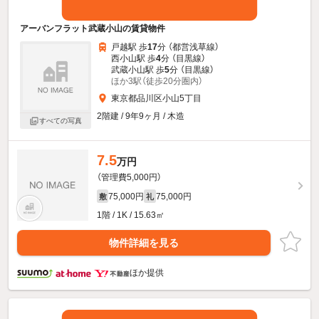
アーバンフラット武蔵小山の賃貸物件
戸越駅 歩
17
分 （都営浅草線）
西小山駅 歩
4
分 （目黒線）
武蔵小山駅 歩
5
分 （目黒線）
ほか3駅（徒歩20分圏内）
東京都品川区小山5丁目
2階建 / 9年9ヶ月 / 木造
すべての写真
7.5
万円
（管理費5,000円）
75,000円
75,000円
敷
礼
1階 / 1K / 15.63㎡
物件詳細を見る
ほか提供