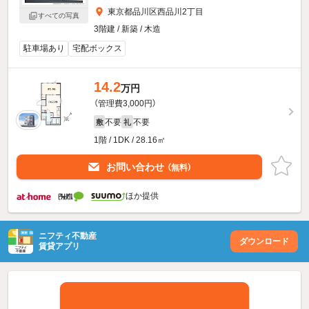
東京都品川区西品川2丁目
すべての写真
3階建 / 新築 / 木造
駐車場あり
宅配ボックス
14.2
万円
（管理費3,000円）
不要
不要
敷
礼
1階 / 1DK / 28.16㎡
お問い合わせ
（無料）
ほか提供
ニフティ不動産
ダウンロード
賃貸アプリ