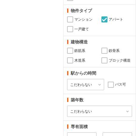
物件タイプ
マンション
アパート
一戸建て
建物構造
鉄筋系
鉄骨系
木造系
ブロック構造
駅からの時間
バス可
築年数
専有面積