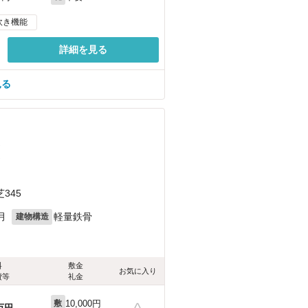
炊き機能
詳細を見る
見る
）
）
345
月
軽量鉄骨
建物構造
料
敷金
お気に入り
費等
礼金
10,000円
敷
万円