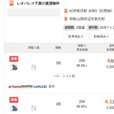
レオパレス千賀の賃貸物件
紀伊新庄駅 歩
3
分 （紀勢線）
和歌山県田辺市新庄町
2階建
26年7ヶ
総階数
築年数
駐車場あり
駐輪場あり
間取り
賃
間取り図
階数
専有面積
管理
新着
6
2DK
万
1階
49.68㎡
5,50
バス・トイレ別
提供
新着
6.1
2DK
1階
49.68㎡
5,50