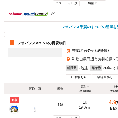
バス・トイレ別
角部屋
提供
レオパレス千賀のすべての部屋を
レオパレスAMINAの賃貸物件
芳養駅 歩
7
分 （紀勢線）
和歌山県田辺市芳養松原２
2階建
26年7ヶ
総階数
築年数
駐車場あり
駐輪場あり
間取り
賃
間取り図
階数
専有面積
管理
新着
4.9
1K
1階
19.87㎡
5,50