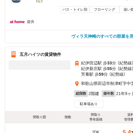
バス・トイレ別
フローリング
追い
提供
ヴィラ天神崎のすべての部屋を
五月ハイツの賃貸物件
紀伊田辺駅 歩
33
分 （紀勢線
紀伊新庄駅 歩
55
分 （紀勢線
芳養駅 歩
59
分 （紀勢線）
和歌山県田辺市秋津町字中芝
2階建
21年9ヶ
総階数
築年数
駐車場あり
間取り
賃
間取り図
階数
専有面積
管理
5.4
2DK