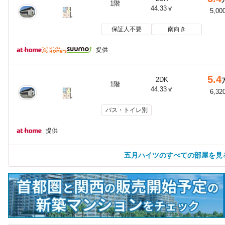
1階
44.33㎡
5,00
保証人不要
南向き
提供
5.4
2DK
1階
44.33㎡
6,32
バス・トイレ別
提供
五月ハイツのすべての部屋を見