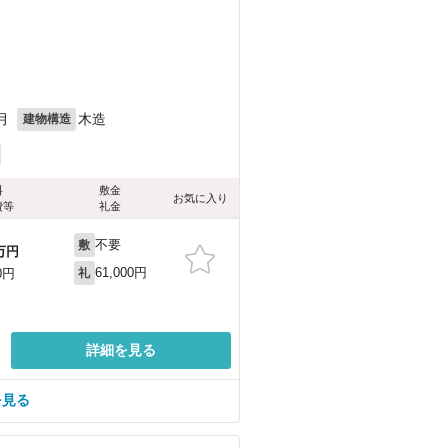
）
月
木造
建物構造
料
敷金
お気に入り
費等
礼金
不要
敷
万円
61,000円
0円
礼
詳細を見る
を見る