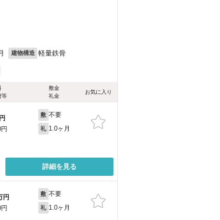
月
軽量鉄骨
建物構造
料
敷金
お気に入り
費等
礼金
不要
敷
円
1.0ヶ月
0円
礼
詳細を見る
不要
敷
万円
1.0ヶ月
0円
礼