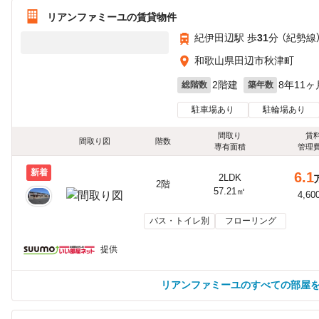
リアンファミーユの賃貸物件
紀伊田辺駅 歩
31
分 （紀勢線
和歌山県田辺市秋津町
2階建
8年11ヶ
総階数
築年数
駐車場あり
駐輪場あり
間取り
賃
間取り図
階数
専有面積
管理
新着
6.1
2LDK
2階
57.21㎡
4,60
バス・トイレ別
フローリング
提供
リアンファミーユのすべての部屋