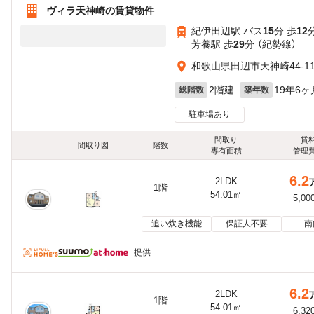
ヴィラ天神崎の賃貸物件
紀伊田辺駅 バス
15
分 歩
12
芳養駅 歩
29
分 （紀勢線）
和歌山県田辺市天神崎44-1
2階建
19年6ヶ
総階数
築年数
駐車場あり
間取り
賃
間取り図
階数
専有面積
管理
6.2
2LDK
1階
54.01㎡
5,00
追い炊き機能
保証人不要
南
提供
6.2
2LDK
1階
54.01㎡
6,32