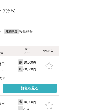
分 （紀勢線）
1
月
軽量鉄骨
建物構造
料
敷金
お気に入り
費等
礼金
10,000円
敷
万円
80,000円
0円
礼
向き
詳細を見る
10,000円
敷
万円
不要
0円
礼