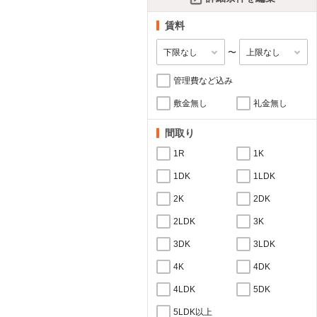
賃料
〜
管理費など込み
敷金無し
礼金無し
間取り
1R
1K
1DK
1LDK
2K
2DK
2LDK
3K
3DK
3LDK
4K
4DK
4LDK
5DK
5LDK以上