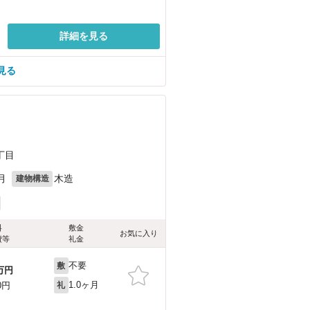
詳細を見る
見る
丁目
月
木造
建物構造
料
敷金
お気に入り
費等
礼金
不要
敷
万円
1.0ヶ月
0円
礼