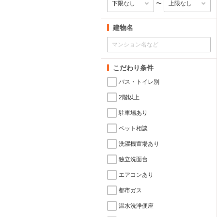
〜
建物名
こだわり条件
バス・トイレ別
2階以上
駐車場あり
ペット相談
洗濯機置場あり
独立洗面台
エアコンあり
都市ガス
温水洗浄便座