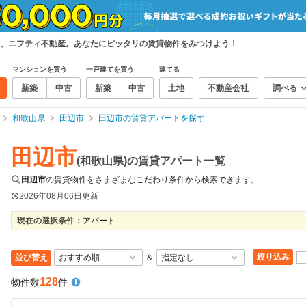
、ニフティ不動産。あなたにピッタリの賃貸物件をみつけよう！
マンションを買う
一戸建てを買う
建てる
新築
中古
新築
中古
土地
不動産会社
調べる
和歌山県
田辺市
田辺市の賃貸アパートを探す
田辺市
(和歌山県)の賃貸アパート一覧
田辺市
の賃貸物件をさまざまなこだわり条件から検索できます。
2026年08月06日
更新
現在の選択条件：
アパート
絞り込み
並び替え
＆
128
物件数
件