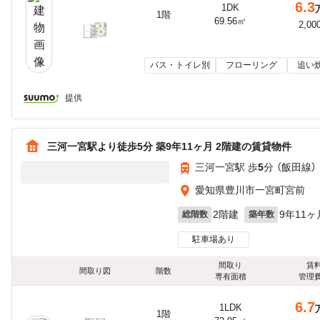
6.3
1DK
1階
69.56㎡
2,00
バス・トイレ別
フローリング
追い
提供
三河一宮駅より徒歩5分 築9年11ヶ月 2階建の賃貸物件
三河一宮駅 歩
5
分 （飯田線）
愛知県豊川市一宮町宮前
2階建
9年11ヶ
総階数
築年数
駐車場あり
間取り
賃
間取り図
階数
専有面積
管理
6.7
1LDK
1階