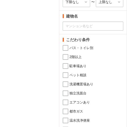
〜
建物名
こだわり条件
バス・トイレ別
2階以上
駐車場あり
ペット相談
洗濯機置場あり
独立洗面台
エアコンあり
都市ガス
温水洗浄便座