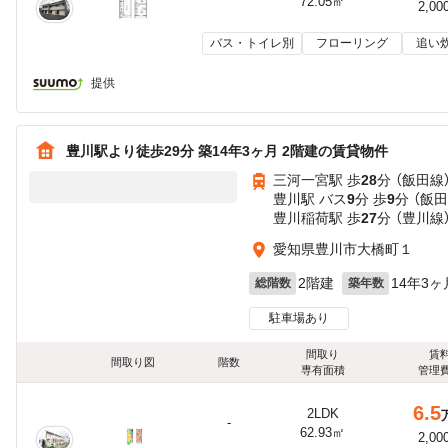
72.05㎡
2,00
バス・トイレ別
フローリング
追い
提供
豊川駅より徒歩29分 築14年3ヶ月 2階建の賃貸物件
三河一宮駅 歩
28
分 （飯田線
豊川駅 バス
9
分 歩
9
分 （飯田
豊川稲荷駅 歩
27
分 （豊川線
愛知県豊川市大橋町１
2階建
14年3ヶ
総階数
築年数
駐車場あり
間取り
賃
間取り図
階数
専有面積
管理
6.5
2LDK
-
62.93㎡
2,00