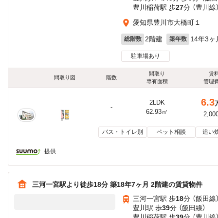
豊川稲荷駅 歩
27
分 （豊川線
愛知県豊川市大橋町１
2階建
14年3ヶ
総階数
築年数
駐車場あり
間取り
賃
間取り図
階数
専有面積
管理
6.3
2LDK
-
62.93㎡
2,00
バス・トイレ別
ペット相談
追い
提供
三河一宮駅より徒歩18分 築18年7ヶ月 2階建の賃貸物件
三河一宮駅 歩
18
分 （飯田線
豊川駅 歩
39
分 （飯田線）
豊川稲荷駅 歩
39
分 （豊川線