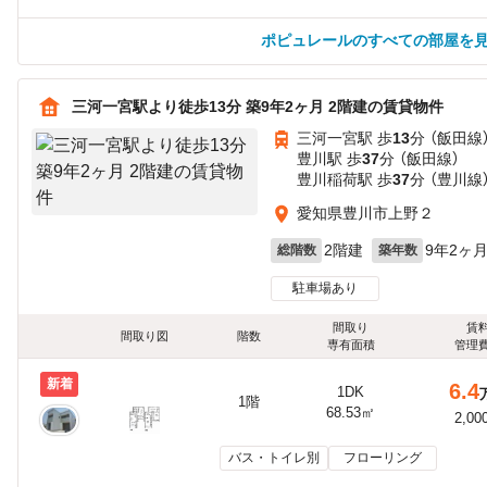
ポピュレールのすべての部屋を
三河一宮駅より徒歩13分 築9年2ヶ月 2階建の賃貸物件
三河一宮駅 歩
13
分 （飯田線
豊川駅 歩
37
分 （飯田線）
豊川稲荷駅 歩
37
分 （豊川線
愛知県豊川市上野２
2階建
9年2ヶ
総階数
築年数
駐車場あり
間取り
賃
間取り図
階数
専有面積
管理
新着
6.4
1DK
1階
68.53㎡
2,00
バス・トイレ別
フローリング