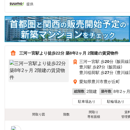
提供
三河一宮駅より徒歩22分 築8年2ヶ月 2階建の賃貸物件
三河一宮駅 歩
20
分 （飯田線
豊川駅 歩
27
分 （飯田線）
豊川稲荷駅 歩
27
分 （豊川線
愛知県豊川市豊が丘町
2階建
8年2ヶ
総階数
築年数
駐車場あり
駐輪場あり
間取り
賃
間取り図
階数
専有面積
管理