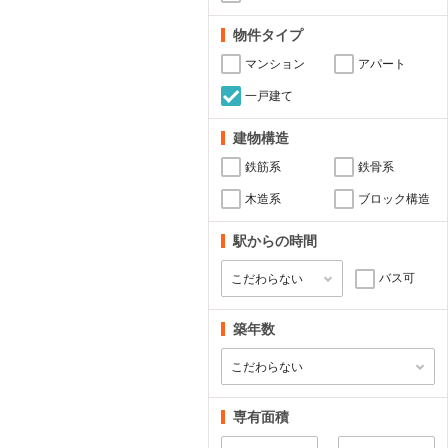
物件タイプ
マンション
アパート
一戸建て
建物構造
鉄筋系
鉄骨系
木造系
ブロック構造
駅からの時間
バス可
築年数
専有面積