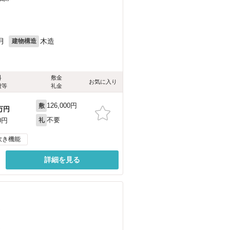
）
月
木造
建物構造
料
敷金
お気に入り
費等
礼金
126,000円
敷
万円
不要
0円
礼
炊き機能
詳細を見る
）
）