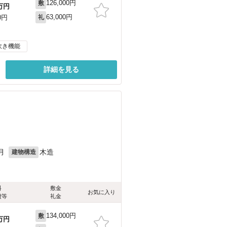
126,000円
敷
万円
63,000円
0円
礼
炊き機能
詳細を見る
月
木造
建物構造
料
敷金
お気に入り
費等
礼金
134,000円
敷
万円