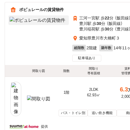
ポピュレールの賃貸物件
三河一宮駅 歩
22
分 （飯田線
豊川駅 歩
30
分 （飯田線）
豊川稲荷駅 歩
30
分 （豊川線
愛知県豊川市大橋町３
2階建
14年11
総階数
築年数
駐車場あり
間取り
賃
間取り図
階数
専有面積
管理
6.3
2LDK
1階
62.93㎡
2,00
バス・トイレ別
追い炊き機能
南
提供