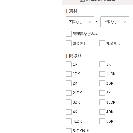
賃料
〜
管理費など込み
敷金無し
礼金無し
間取り
1R
1K
1DK
1LDK
2K
2DK
2LDK
3K
3DK
3LDK
4K
4DK
4LDK
5DK
5LDK以上