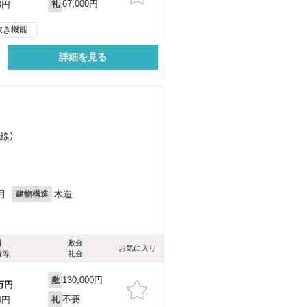
67,000円
0円
礼
炊き機能
詳細を見る
）
線）
）
月
木造
建物構造
料
敷金
お気に入り
費等
礼金
130,000円
敷
万円
不要
0円
礼