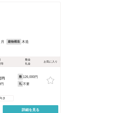
）
）
ヶ月
木造
建物構造
料
敷金
お気に入り
費等
礼金
126,000円
敷
万円
不要
0円
礼
向き
詳細を見る