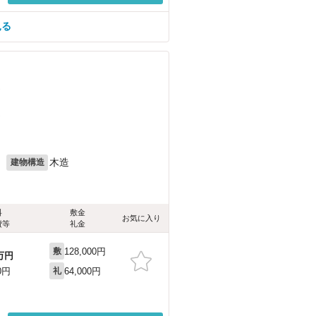
見る
）
）
月
木造
建物構造
料
敷金
お気に入り
費等
礼金
128,000円
敷
万円
64,000円
0円
礼