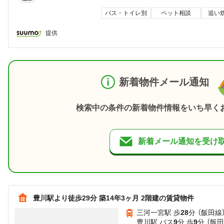
バス・トイレ別
ペット相談
追い
提供
新着物件メール通知
検索中の条件の新着物件情報をいち早く
新着メール通知を受け
豊川駅より徒歩29分 築14年3ヶ月 2階建の賃貸物件
三河一宮駅 歩
28
分 （飯田線
豊川駅 バス
9
分 歩
9
分 （飯田