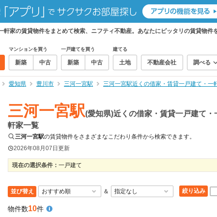
・一軒家の賃貸物件をまとめて検索、ニフティ不動産。あなたにピッタリの賃貸物件
マンションを買う
一戸建てを買う
建てる
新築
中古
新築
中古
土地
不動産会社
調べる
愛知県
豊川市
三河一宮駅
三河一宮駅近くの借家・賃貸一戸建て・一
三河一宮駅
(愛知県)近くの借家・賃貸一戸建て・
軒家一覧
三河一宮駅
の賃貸物件をさまざまなこだわり条件から検索できます。
2026年08月07日
更新
現在の選択条件：
一戸建て
絞り込み
並び替え
＆
10
物件数
件