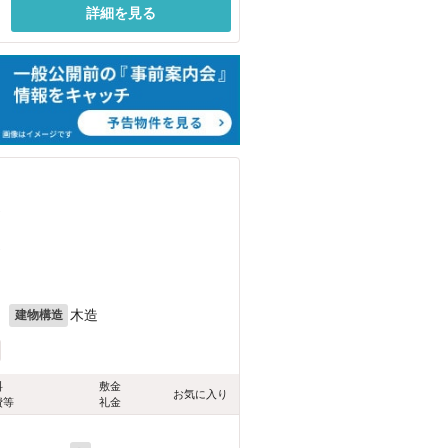
詳細を見る
）
）
月
木造
建物構造
料
敷金
お気に入り
費等
礼金