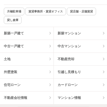
新着のみ
インターネット無料
月極駐車場
賃貸事務所・賃貸オフィス
貸店舗・店舗賃貸
貸し倉庫
該当件数:
物件一覧に反映
12
件
新築一戸建て
新築マンション
中古一戸建て
中古マンション
土地
不動産売却
外壁塗装
引越し見積もり
住宅ローン
カードローン
不動産会社情報
マンション情報