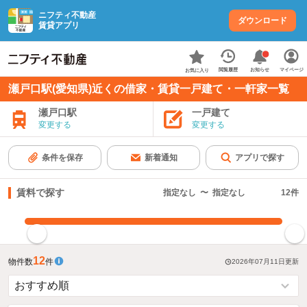
ニフティ不動産
ダウンロード
賃貸アプリ
お知らせ
閲覧履歴
マイページ
お気に入り
瀬戸口駅(愛知県)近くの借家・賃貸一戸建て・一軒家一覧
瀬戸口駅
一戸建て
変更する
変更する
条件を保存
新着通知
アプリで探す
賃料で探す
指定なし
〜
指定なし
12
件
指定した賃料で絞り込む
12
物件数
件
2026年07月11日
更新