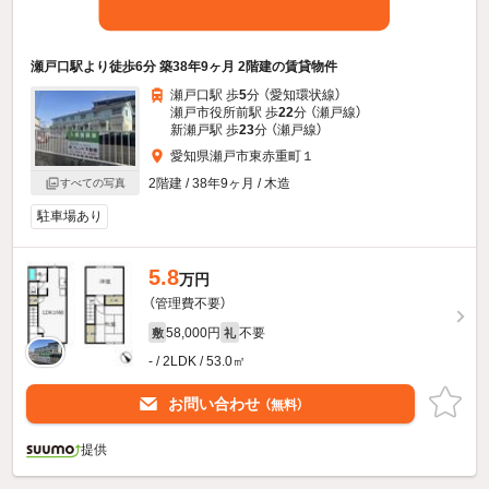
瀬戸口駅より徒歩6分 築38年9ヶ月 2階建の賃貸物件
瀬戸口駅 歩
5
分 （愛知環状線）
瀬戸市役所前駅 歩
22
分 （瀬戸線）
新瀬戸駅 歩
23
分 （瀬戸線）
愛知県瀬戸市東赤重町１
2階建 / 38年9ヶ月 / 木造
すべての写真
駐車場あり
5.8
万円
（管理費不要）
58,000円
不要
敷
礼
- / 2LDK / 53.0㎡
お問い合わせ
（無料）
提供