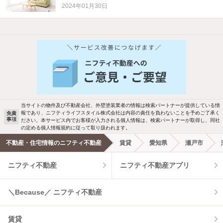
2024年01月30日
他の人はこんな条件で絞り込んでいます！
人気のこだわり条件
バス・トイレ別
2階以上
駐車場あり
ペット相談
当サイトの物件及び不動産会社、外壁塗装業者の情報は検索パートナーが提供している情
報であり、ニフティライフスタイル株式会社は内容の責任を負わないことを予めご了承く
免責
洗濯機置場あり
独立洗面台
事項
ださい。本サービス内でお客様が入力される個人情報は、検索パートナーが取得し、同社
の定める個人情報規約に従って取り扱われます。
エアコンあり
都市ガス
不動産・住宅情報のニフティ不動産
賃貸
愛知県
瀬戸市
ニフティ不動産
ニフティ不動産アプリ
温水洗浄便座
オートロック
コンロ2口以上
追焚き機能
＼Because／ ニフティ不動産
TV付インターホン
角部屋
賃貸