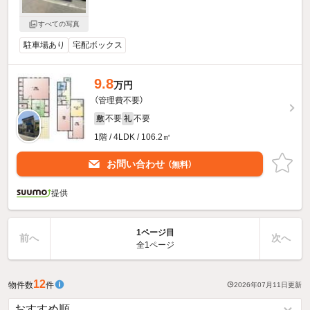
すべての写真
駐車場あり
宅配ボックス
9.8
万円
（管理費不要）
不要
不要
敷
礼
1階 / 4LDK / 106.2㎡
お問い合わせ
（無料）
提供
1ページ目
前へ
次へ
全1ページ
12
物件数
件
2026年07月11日
更新