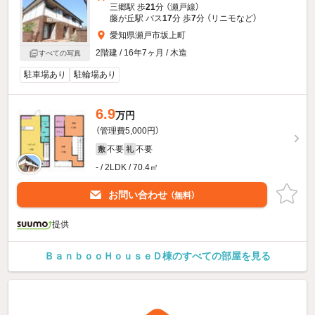
三郷駅 歩
21
分 （瀬戸線）
藤が丘駅 バス
17
分 歩
7
分 （リニモ
など
）
愛知県瀬戸市坂上町
2階建 / 16年7ヶ月 / 木造
すべての写真
駐車場あり
駐輪場あり
6.9
万円
（管理費5,000円）
不要
不要
敷
礼
- / 2LDK / 70.4㎡
お問い合わせ
（無料）
提供
ＢａｎｂｏｏＨｏｕｓｅＤ棟のすべての部屋を見る