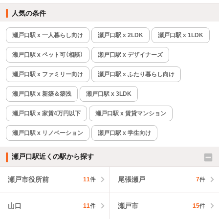
人気の条件
瀬戸口駅 x 一人暮らし向け
瀬戸口駅 x 2LDK
瀬戸口駅 x 1LDK
瀬戸口駅 x ペット可（相談）
瀬戸口駅 x デザイナーズ
瀬戸口駅 x ファミリー向け
瀬戸口駅 x ふたり暮らし向け
瀬戸口駅 x 新築＆築浅
瀬戸口駅 x 3LDK
瀬戸口駅 x 家賃4万円以下
瀬戸口駅 x 賃貸マンション
瀬戸口駅 x リノベーション
瀬戸口駅 x 学生向け
瀬戸口駅近くの駅から探す
瀬戸市役所前
尾張瀬戸
11
件
7
件
山口
瀬戸市
11
件
15
件