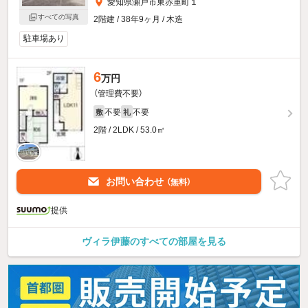
愛知県瀬戸市東赤重町１
すべての写真
2階建 / 38年9ヶ月 / 木造
駐車場あり
6
万円
（管理費不要）
不要
不要
敷
礼
2階 / 2LDK / 53.0㎡
お問い合わせ
（無料）
提供
ヴィラ伊藤のすべての部屋を見る