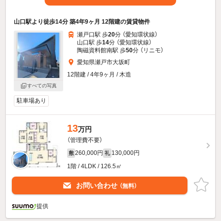
山口駅より徒歩14分 築4年9ヶ月 12階建の賃貸物件
瀬戸口駅 歩
20
分 （愛知環状線）
山口駅 歩
14
分 （愛知環状線）
陶磁資料館南駅 歩
50
分 （リニモ）
愛知県瀬戸市大坂町
12階建 / 4年9ヶ月 / 木造
すべての写真
駐車場あり
13
万円
（管理費不要）
260,000円
130,000円
敷
礼
1階 / 4LDK / 126.5㎡
お問い合わせ
（無料）
提供