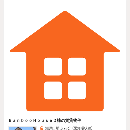
ＢａｎｂｏｏＨｏｕｓｅＤ棟の賃貸物件
瀬戸口駅 歩
28
分 （愛知環状線）