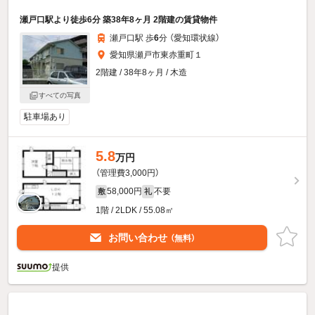
瀬戸口駅より徒歩6分 築38年8ヶ月 2階建の賃貸物件
瀬戸口駅 歩
6
分 （愛知環状線）
愛知県瀬戸市東赤重町１
2階建 / 38年8ヶ月 / 木造
すべての写真
駐車場あり
5.8
万円
（管理費3,000円）
58,000円
不要
敷
礼
1階 / 2LDK / 55.08㎡
お問い合わせ
（無料）
提供