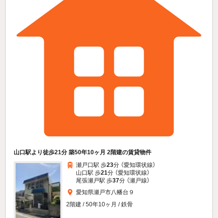
山口駅より徒歩21分 築50年10ヶ月 2階建の賃貸物件
瀬戸口駅 歩
23
分 （愛知環状線）
山口駅 歩
21
分 （愛知環状線）
尾張瀬戸駅 歩
37
分 （瀬戸線）
愛知県瀬戸市八幡台９
2階建 / 50年10ヶ月 / 鉄骨