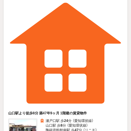
山口駅より徒歩8分 築47年9ヶ月 1階建の賃貸物件
瀬戸口駅 歩
24
分 （愛知環状線）
山口駅 歩
8
分 （愛知環状線）
陶磁資料館南駅 歩
47
分 （リニモ）