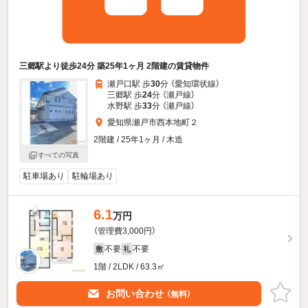
三郷駅より徒歩24分 築25年1ヶ月 2階建の賃貸物件
瀬戸口駅 歩
30
分 （愛知環状線）
三郷駅 歩
24
分 （瀬戸線）
水野駅 歩
33
分 （瀬戸線）
愛知県瀬戸市西本地町２
2階建 / 25年1ヶ月 / 木造
すべての写真
駐車場あり
駐輪場あり
6.1
万円
（管理費3,000円）
不要
不要
敷
礼
1階 / 2LDK / 63.3㎡
お問い合わせ
（無料）