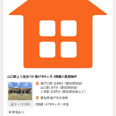
山口駅より徒歩7分 築47年9ヶ月 2階建の賃貸物件
瀬戸口駅 歩
23
分 （愛知環状線）
山口駅 歩
7
分 （愛知環状線）
八草駅 歩
37
分 （愛知環状線
など
）
愛知県瀬戸市矢形町
2階建 / 47年9ヶ月 / 木造
すべての写真
駐車場あり