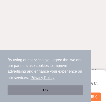
By using our services, you agree that we and
our
partners
use cookies to improve
対応機種
個人情報保護ポリシー
利用規約
運営会社
advertising and enhance your experience on
アプリに切り替えて、サクサクお部屋探し
our services.
Privacy Policy
ヘルプ・お問い合わせ
採用情報
会員登録なしですぐ使える。マップ検索やお気に入り保存など、
アプリ限定の便利な機能が使えます！
OK
Web版で続行
アプリを開く
駅・沿線を変更
絞り込み条件を変更