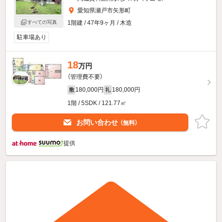
愛知県瀬戸市矢形町
1階建 / 47年9ヶ月 / 木造
すべての写真
駐車場あり
18
万円
（管理費不要）
180,000円
180,000円
敷
礼
1階 / 5SDK / 121.77㎡
お問い合わせ
（無料）
提供