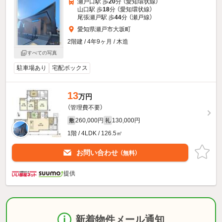
瀬戸口駅 歩
20
分 （愛知環状線）
山口駅 歩
18
分 （愛知環状線）
尾張瀬戸駅 歩
44
分 （瀬戸線）
愛知県瀬戸市大坂町
2階建 / 4年9ヶ月 / 木造
すべての写真
駐車場あり
宅配ボックス
13
万円
（管理費不要）
260,000円
130,000円
敷
礼
1階 / 4LDK / 126.5㎡
お問い合わせ
（無料）
提供
新着物件メール通知