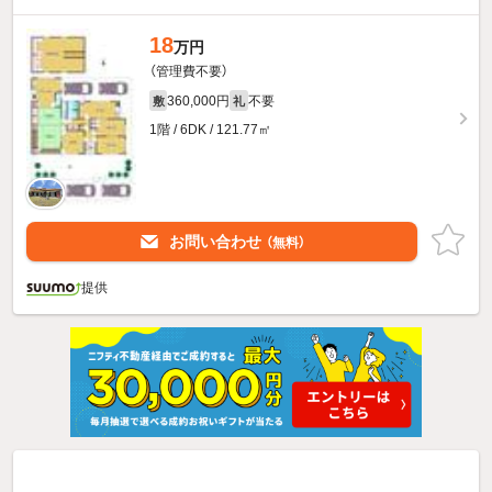
18
万円
（管理費不要）
360,000円
不要
敷
礼
1階 / 6DK / 121.77㎡
お問い合わせ
（無料）
提供