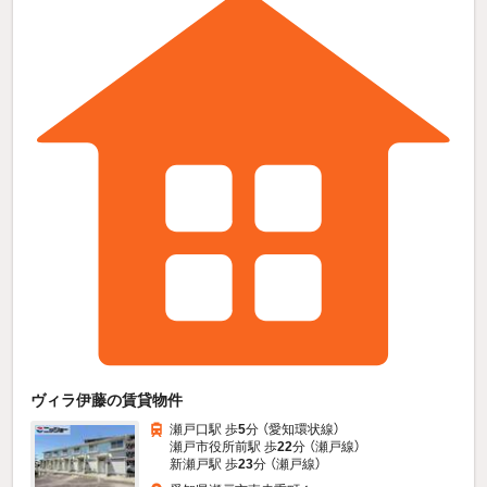
ヴィラ伊藤の賃貸物件
瀬戸口駅 歩
5
分 （愛知環状線）
瀬戸市役所前駅 歩
22
分 （瀬戸線）
新瀬戸駅 歩
23
分 （瀬戸線）