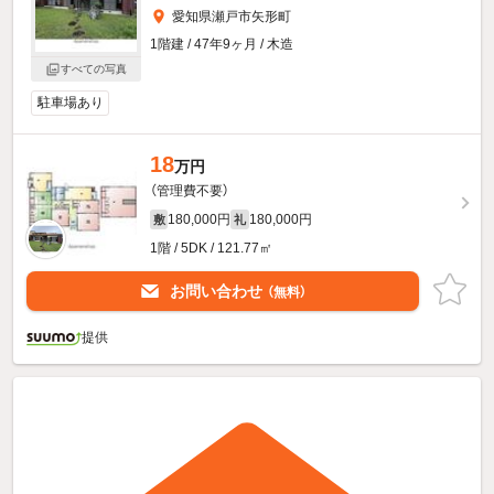
愛知県瀬戸市矢形町
1階建 / 47年9ヶ月 / 木造
すべての写真
駐車場あり
18
万円
（管理費不要）
180,000円
180,000円
敷
礼
1階 / 5DK / 121.77㎡
お問い合わせ
（無料）
提供