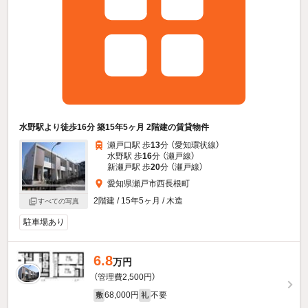
水野駅より徒歩16分 築15年5ヶ月 2階建の賃貸物件
瀬戸口駅 歩
13
分 （愛知環状線）
水野駅 歩
16
分 （瀬戸線）
新瀬戸駅 歩
20
分 （瀬戸線）
愛知県瀬戸市西長根町
2階建 / 15年5ヶ月 / 木造
すべての写真
駐車場あり
6.8
万円
（管理費2,500円）
68,000円
不要
敷
礼