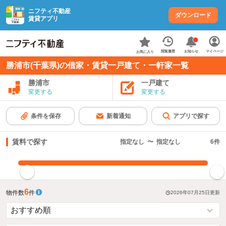
ニフティ不動産
ダウンロード
賃貸アプリ
お知らせ
閲覧履歴
マイページ
お気に入り
勝浦市(千葉県)の借家・賃貸一戸建て・一軒家一覧
勝浦市
一戸建て
変更する
変更する
条件を保存
新着通知
アプリで探す
賃料で探す
指定なし
〜
指定なし
6
件
指定した賃料で絞り込む
6
物件数
件
2026年07月25日
更新