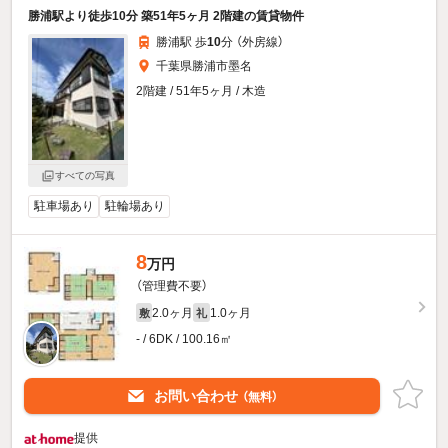
勝浦駅より徒歩10分 築51年5ヶ月 2階建の賃貸物件
勝浦駅 歩
10
分 （外房線）
千葉県勝浦市墨名
2階建 / 51年5ヶ月 / 木造
すべての写真
駐車場あり
駐輪場あり
8
万円
（管理費不要）
2.0ヶ月
1.0ヶ月
敷
礼
- / 6DK / 100.16㎡
お問い合わせ
（無料）
提供