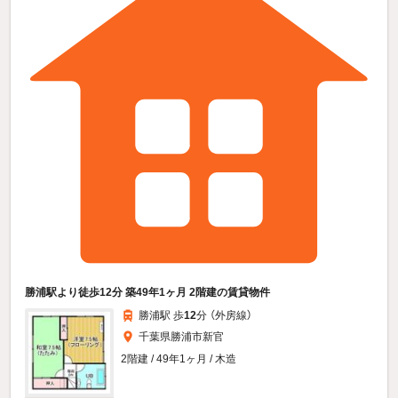
勝浦駅より徒歩12分 築49年1ヶ月 2階建の賃貸物件
勝浦駅 歩
12
分 （外房線）
千葉県勝浦市新官
2階建 / 49年1ヶ月 / 木造