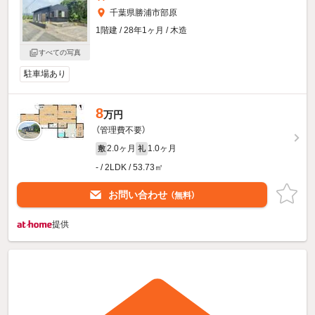
千葉県勝浦市部原
1階建 / 28年1ヶ月 / 木造
すべての写真
駐車場あり
8
万円
（管理費不要）
2.0ヶ月
1.0ヶ月
敷
礼
- / 2LDK / 53.73㎡
お問い合わせ
（無料）
提供