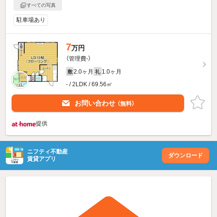
すべての写真
駐車場あり
7
万円
（管理費-）
2.0ヶ月
1.0ヶ月
敷
礼
- / 2LDK / 69.56㎡
お問い合わせ
（無料）
提供
ニフティ不動産
ダウンロード
賃貸アプリ