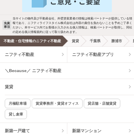
駐車場あり
ペット相談
当サイトの物件及び不動産会社、外壁塗装業者の情報は検索パートナーが提供している情
報であり、ニフティライフスタイル株式会社は内容の責任を負わないことを予めご了承く
免責
事項
ださい。本サービス内でお客様が入力される個人情報は、検索パートナーが取得し、同社
洗濯機置場あり
独立洗面台
の定める個人情報規約に従って取り扱われます。
不動産・住宅情報のニフティ不動産
賃貸
千葉県
勝浦市
エアコンあり
都市ガス
ニフティ不動産
ニフティ不動産アプリ
温水洗浄便座
オートロック
＼Because／ ニフティ不動産
コンロ2口以上
追焚き機能
賃貸
TV付インターホン
角部屋
新着のみ
インターネット無料
月極駐車場
賃貸事務所・賃貸オフィス
貸店舗・店舗賃貸
貸し倉庫
該当件数:
物件一覧に反映
6
件
新築一戸建て
新築マンション