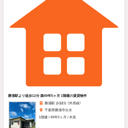
勝浦駅より徒歩12分 築49年5ヶ月 1階建の賃貸物件
勝浦駅 歩
12
分 （外房線）
千葉県勝浦市出水
1階建 / 49年5ヶ月 / 木造