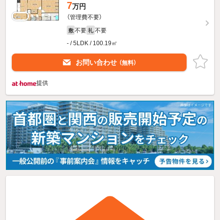
7
万円
（管理費不要）
不要
不要
敷
礼
- / 5LDK / 100.19㎡
お問い合わせ
（無料）
提供