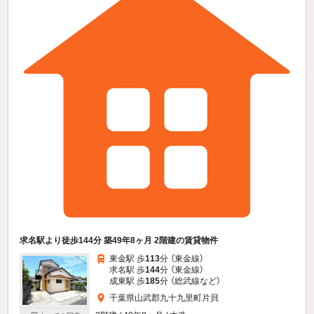
求名駅より徒歩144分 築49年8ヶ月 2階建の賃貸物件
東金駅 歩
113
分 （東金線）
求名駅 歩
144
分 （東金線）
成東駅 歩
185
分 （総武線
など
）
千葉県山武郡九十九里町片貝