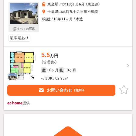
東金駅 バス
10
分 歩
6
分 （東金線）
千葉県山武郡九十九里町不動堂
1階建 / 18年11ヶ月 / 木造
すべての写真
駐車場あり
5.5
万円
（管理費-）
1.0ヶ月
1.0ヶ月
敷
礼
- / 3DK / 62.93㎡
お問い合わせ
（無料）
提供