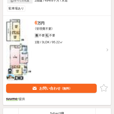
2階建 / 49年8ヶ月 / 木造
すべての写真
駐車場あり
6
万円
（管理費不要）
不要
不要
敷
礼
1階 / 3LDK / 95.22㎡
お問い合わせ
（無料）
提供
1ページ目