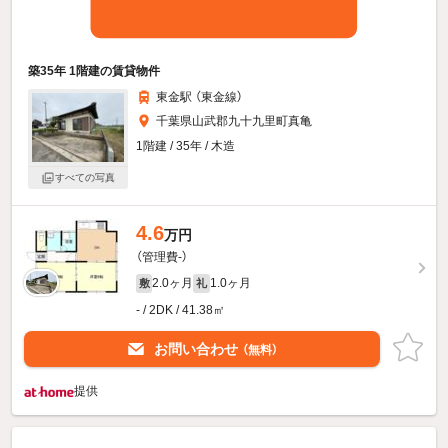
築35年 1階建の賃貸物件
東金駅 （東金線）
千葉県山武郡九十九里町真亀
1階建 / 35年 / 木造
すべての写真
4.6
万円
（管理費-）
2.0ヶ月
1.0ヶ月
敷
礼
- / 2DK / 41.38㎡
お問い合わせ
（無料）
提供