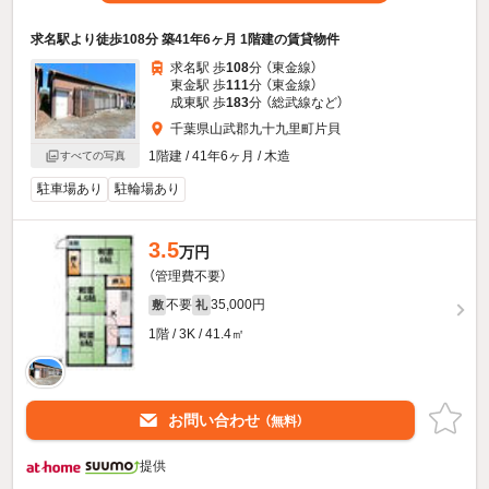
求名駅より徒歩108分 築41年6ヶ月 1階建の賃貸物件
求名駅 歩
108
分 （東金線）
東金駅 歩
111
分 （東金線）
成東駅 歩
183
分 （総武線
など
）
千葉県山武郡九十九里町片貝
1階建 / 41年6ヶ月 / 木造
すべての写真
駐車場あり
駐輪場あり
3.5
万円
（管理費不要）
不要
35,000円
敷
礼
1階 / 3K / 41.4㎡
お問い合わせ
（無料）
提供