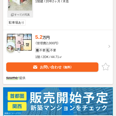
1階建 / 20年2ヶ月 / 木造
すべての写真
駐車場あり
5.2
万円
（管理費2,000円）
不要
不要
敷
礼
1階 / 2DK / 44.71㎡
お問い合わせ
（無料）
提供