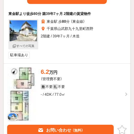
東金駅より徒歩80分 築39年7ヶ月 2階建の賃貸物件
東金駅 歩
80
分 （東金線）
千葉県山武郡九十九里町西野
2階建 / 39年7ヶ月 / 木造
すべての写真
駐車場あり
6.2
万円
（管理費不要）
不要
不要
敷
礼
- / 4DK / 77.0㎡
お問い合わせ
（無料）