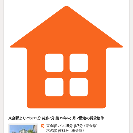
東金駅よりバス15分 徒歩7分 築35年6ヶ月 2階建の賃貸物件
東金駅 バス
15
分 歩
7
分 （東金線）
求名駅 歩
72
分 （東金線）