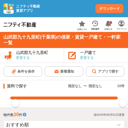
ニフティ不動産
ダウンロード
賃貸アプリ
お知らせ
閲覧履歴
マイページ
お気に入り
山武郡九十九里町(千葉県)の借家・賃貸一戸建て・一軒家
一覧
山武郡九十九里町
一戸建て
変更する
変更する
条件を保存
新着通知
アプリで探す
賃料で探す
指定なし
〜
指定なし
10
件
指定した賃料で絞り込む
10
物件数
件
2026年08月01日
更新