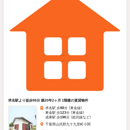
求名駅より徒歩98分 築20年2ヶ月 1階建の賃貸物件
求名駅 歩
98
分 （東金線）
東金駅 歩
123
分 （東金線）
成東駅 歩
196
分 （総武線
など
）
千葉県山武郡九十九里町小関