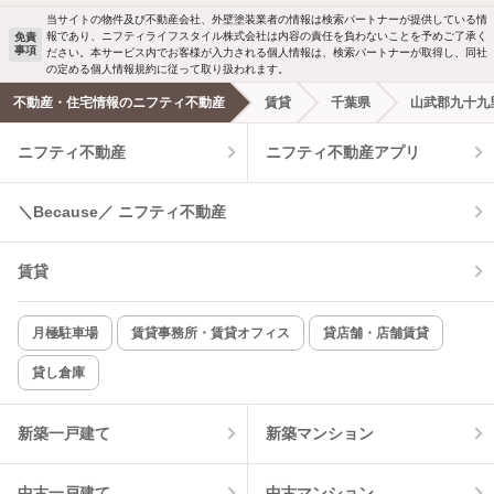
駐車場あり
ペット相談
当サイトの物件及び不動産会社、外壁塗装業者の情報は検索パートナーが提供している情
報であり、ニフティライフスタイル株式会社は内容の責任を負わないことを予めご了承く
免責
事項
ださい。本サービス内でお客様が入力される個人情報は、検索パートナーが取得し、同社
洗濯機置場あり
独立洗面台
の定める個人情報規約に従って取り扱われます。
不動産・住宅情報のニフティ不動産
賃貸
千葉県
山武郡九十九
エアコンあり
都市ガス
ニフティ不動産
ニフティ不動産アプリ
温水洗浄便座
オートロック
＼Because／ ニフティ不動産
コンロ2口以上
追焚き機能
賃貸
TV付インターホン
角部屋
新着のみ
インターネット無料
月極駐車場
賃貸事務所・賃貸オフィス
貸店舗・店舗賃貸
貸し倉庫
該当件数:
物件一覧に反映
10
件
新築一戸建て
新築マンション
中古一戸建て
中古マンション