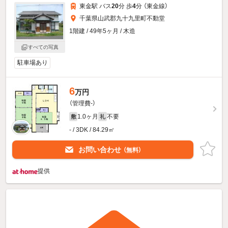
東金駅 バス
20
分 歩
4
分 （東金線）
千葉県山武郡九十九里町不動堂
1階建 / 49年5ヶ月 / 木造
すべての写真
駐車場あり
6
万円
（管理費-）
1.0ヶ月
不要
敷
礼
- / 3DK / 84.29㎡
お問い合わせ
（無料）
提供