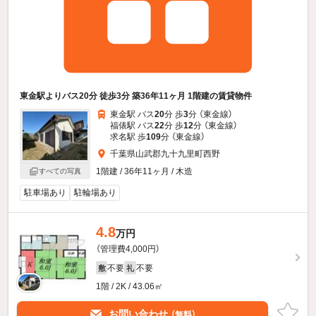
東金駅よりバス20分 徒歩3分 築36年11ヶ月 1階建の賃貸物件
東金駅 バス
20
分 歩
3
分 （東金線）
福俵駅 バス
22
分 歩
12
分 （東金線）
求名駅 歩
109
分 （東金線）
千葉県山武郡九十九里町西野
1階建 / 36年11ヶ月 / 木造
すべての写真
駐車場あり
駐輪場あり
4.8
万円
（管理費4,000円）
不要
不要
敷
礼
1階 / 2K / 43.06㎡
お問い合わせ
（無料）