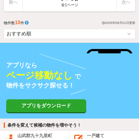
前へ
次へ
全1ページ
10
物件数
件
2026年08月01日
更新
アプリなら
ページ移動なし
で
物件をサクサク探せる！
アプリをダウンロード
条件を変えて候補の物件を増やそう！
山武郡九十九里町
一戸建て