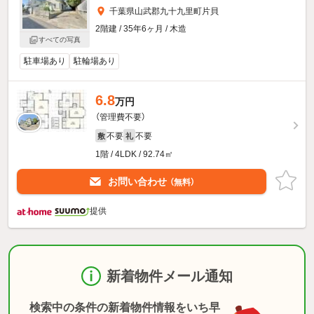
千葉県山武郡九十九里町片貝
2階建 / 35年6ヶ月 / 木造
すべての写真
駐車場あり
駐輪場あり
6.8
万円
（管理費不要）
不要
不要
敷
礼
1階 / 4LDK / 92.74㎡
お問い合わせ
（無料）
提供
新着物件メール通知
検索中の条件の新着物件情報をいち早