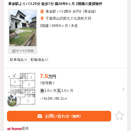
東金駅よりバス25分 徒歩7分 築28年6ヶ月 2階建の賃貸物件
東金駅 バス
25
分 歩
7
分 （東金線）
千葉県山武郡九十九里町片貝
2階建 / 28年6ヶ月 / 木造
すべての写真
駐車場あり
駐輪場あり
7.5
万円
（管理費-）
1.0ヶ月
1.0ヶ月
敷
礼
- / 4LDK / 86.11㎡
お問い合わせ
（無料）
提供