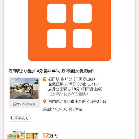
石田駅より徒歩14分 築41年8ヶ月 2階建の賃貸物件
石田駅 歩
13
分 （日田彦山線）
企救丘駅 歩
15
分 （小倉モノレ）
志井公園駅 歩
18
分 （日田彦山線）
ほか2駅（徒歩20分圏内）
福岡県北九州市小倉南区山手3丁目
すべての写真
2階建 / 41年8ヶ月 / 木造
駐車場あり
12
万円