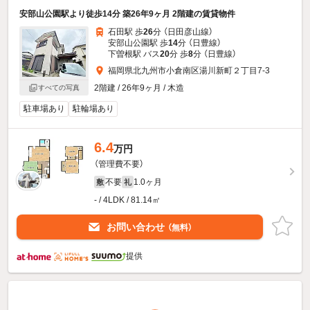
安部山公園駅より徒歩14分 築26年9ヶ月 2階建の賃貸物件
石田駅 歩
26
分 （日田彦山線）
安部山公園駅 歩
14
分 （日豊線）
下曽根駅 バス
20
分 歩
8
分 （日豊線）
福岡県北九州市小倉南区湯川新町２丁目7-3
2階建 / 26年9ヶ月 / 木造
すべての写真
駐車場あり
駐輪場あり
6.4
万円
（管理費不要）
不要
1.0ヶ月
敷
礼
- / 4LDK / 81.14㎡
お問い合わせ
（無料）
提供