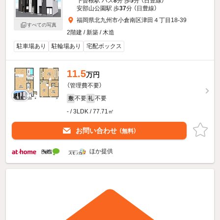
下曽根駅 バス
8
分 歩
5
分 （日豊線）
安部山公園駅 歩
37
分 （日豊線）
福岡県北九州市小倉南区津田４丁目18-39
すべての写真
2階建 / 新築 / 木造
駐車場あり
駐輪場あり
宅配ボックス
11.5
万円
（管理費不要）
不要
不要
敷
礼
- / 3LDK / 77.71㎡
お問い合わせ
（無料）
ほか提供