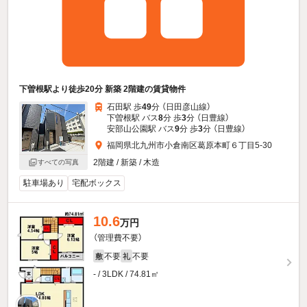
下曽根駅より徒歩20分 新築 2階建の賃貸物件
石田駅 歩
49
分 （日田彦山線）
下曽根駅 バス
8
分 歩
3
分 （日豊線）
安部山公園駅 バス
9
分 歩
3
分 （日豊線）
福岡県北九州市小倉南区葛原本町６丁目5-30
2階建 / 新築 / 木造
すべての写真
駐車場あり
宅配ボックス
10.6
万円
（管理費不要）
不要
不要
敷
礼
- / 3LDK / 74.81㎡