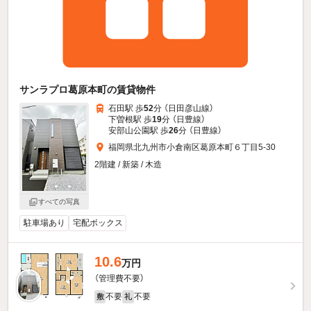
サンラプロ葛原本町の賃貸物件
石田駅 歩
52
分 （日田彦山線）
下曽根駅 歩
19
分 （日豊線）
安部山公園駅 歩
26
分 （日豊線）
福岡県北九州市小倉南区葛原本町６丁目5-30
2階建 / 新築 / 木造
すべての写真
駐車場あり
宅配ボックス
10.6
万円
（管理費不要）
不要
不要
敷
礼