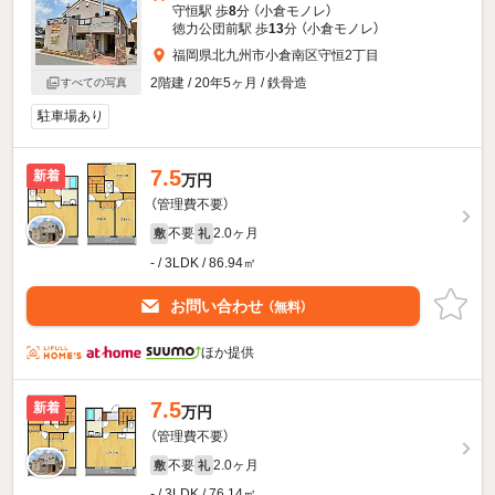
守恒駅 歩
8
分 （小倉モノレ）
徳力公団前駅 歩
13
分 （小倉モノレ）
福岡県北九州市小倉南区守恒2丁目
2階建 / 20年5ヶ月 / 鉄骨造
すべての写真
駐車場あり
7.5
新着
万円
（管理費不要）
不要
2.0ヶ月
敷
礼
- / 3LDK / 86.94㎡
お問い合わせ
（無料）
ほか提供
7.5
新着
万円
（管理費不要）
不要
2.0ヶ月
敷
礼
- / 3LDK / 76.14㎡