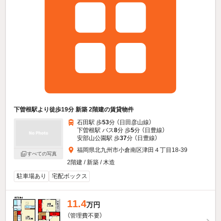
下曽根駅より徒歩19分 新築 2階建の賃貸物件
石田駅 歩
53
分 （日田彦山線）
下曽根駅 バス
8
分 歩
5
分 （日豊線）
安部山公園駅 歩
37
分 （日豊線）
福岡県北九州市小倉南区津田４丁目18-39
すべての写真
2階建 / 新築 / 木造
駐車場あり
宅配ボックス
11.4
万円
（管理費不要）