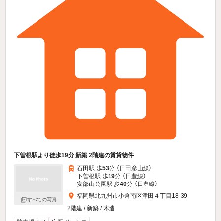
下曽根駅より徒歩19分 新築 2階建の賃貸物件
石田駅 歩
53
分 （日田彦山線）
下曽根駅 歩
19
分 （日豊線）
安部山公園駅 歩
40
分 （日豊線）
福岡県北九州市小倉南区津田４丁目18-39
すべての写真
2階建 / 新築 / 木造