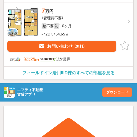
7
万円
（管理費不要）
不要
1.0ヶ月
敷
礼
- / 2DK / 54.65㎡
お問い合わせ
（無料）
ほか提供
フィールドイン湯川IIID棟のすべての部屋を見る
ニフティ不動産
ダウンロード
賃貸アプリ