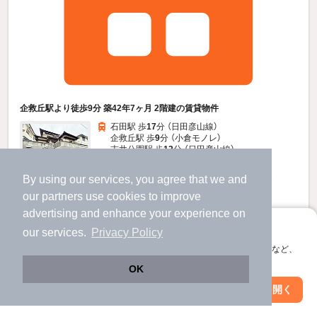
企救丘駅より徒歩9分 築42年7ヶ月 2階建の賃貸物件
石田駅 歩
17
分 （日田彦山線）
企救丘駅 歩
9
分 （小倉モノレ）
志井公園駅 歩
12
分 （日田彦山線）
ほか2駅（徒歩20分圏内）
福岡県北九州市小倉南区企救丘１丁目11-2
By using our services, you agree that we and
すべての写真
2階建 / 42年7ヶ月 / 木造
our
partners
use cookies to improve
advertising and enhance your experience on
駐車場あり
アプリに切り替えて、サクサクお部屋探し
our services.
Privacy Policy
会員登録なしですぐ使える。マップ検索やお気に入り保存など、
7.5
万円
アプリ限定の便利な機能が使えます！
OK
（管理費不要）
Web版で続行
アプリを開く
不要
不要
敷
礼
駅・沿線を変更
絞り込み条件を変更
- / 4LDK / 127.0㎡