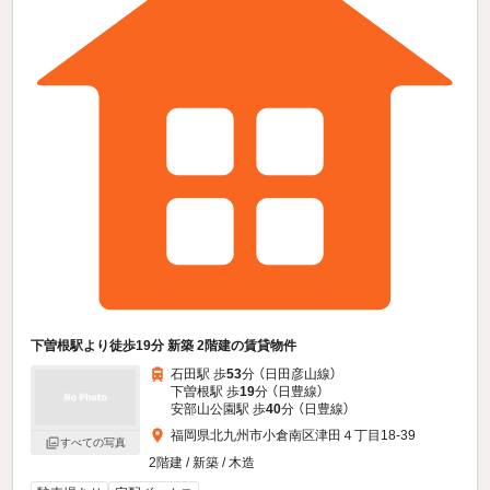
下曽根駅より徒歩19分 新築 2階建の賃貸物件
石田駅 歩
53
分 （日田彦山線）
下曽根駅 歩
19
分 （日豊線）
安部山公園駅 歩
40
分 （日豊線）
福岡県北九州市小倉南区津田４丁目18-39
すべての写真
2階建 / 新築 / 木造