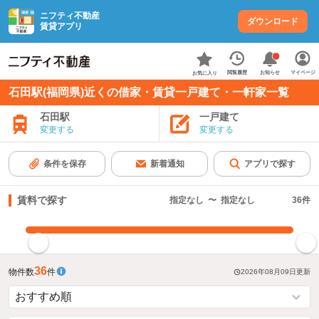
ニフティ不動産
ダウンロード
賃貸アプリ
お知らせ
閲覧履歴
マイページ
お気に入り
石田駅(福岡県)近くの借家・賃貸一戸建て・一軒家一覧
石田駅
一戸建て
変更する
変更する
条件を保存
新着通知
アプリで探す
賃料で探す
指定なし
〜
指定なし
36
件
指定した賃料で絞り込む
36
物件数
件
2026年08月09日
更新