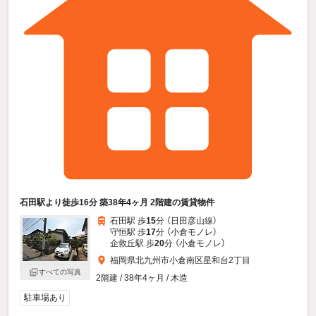
石田駅より徒歩16分 築38年4ヶ月 2階建の賃貸物件
石田駅 歩
15
分 （日田彦山線）
守恒駅 歩
17
分 （小倉モノレ）
企救丘駅 歩
20
分 （小倉モノレ）
福岡県北九州市小倉南区星和台2丁目
すべての写真
2階建 / 38年4ヶ月 / 木造
駐車場あり