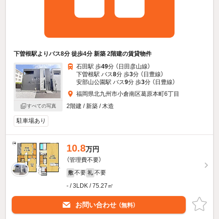
下曽根駅よりバス8分 徒歩4分 新築 2階建の賃貸物件
石田駅 歩
49
分 （日田彦山線）
下曽根駅 バス
8
分 歩
3
分 （日豊線）
安部山公園駅 バス
9
分 歩
3
分 （日豊線）
福岡県北九州市小倉南区葛原本町6丁目
2階建 / 新築 / 木造
すべての写真
駐車場あり
10.8
万円
（管理費不要）
不要
不要
敷
礼
- / 3LDK / 75.27㎡
お問い合わせ
（無料）