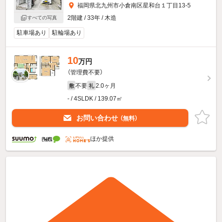
福岡県北九州市小倉南区星和台１丁目13-5
2階建 / 33年 / 木造
すべての写真
駐車場あり
駐輪場あり
10
万円
（管理費不要）
不要
2.0ヶ月
敷
礼
- / 4SLDK / 139.07㎡
お問い合わせ
（無料）
ほか提供