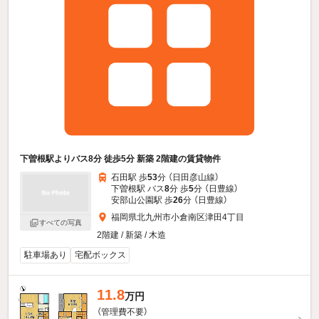
下曽根駅よりバス8分 徒歩5分 新築 2階建の賃貸物件
石田駅 歩
53
分 （日田彦山線）
下曽根駅 バス
8
分 歩
5
分 （日豊線）
安部山公園駅 歩
26
分 （日豊線）
福岡県北九州市小倉南区津田4丁目
すべての写真
2階建 / 新築 / 木造
駐車場あり
宅配ボックス
11.8
万円
（管理費不要）