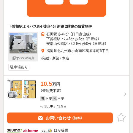
下曽根駅よりバス8分 徒歩4分 新築 2階建の賃貸物件
石田駅 歩
49
分 （日田彦山線）
下曽根駅 バス
8
分 歩
3
分 （日豊線）
安部山公園駅 バス
9
分 歩
3
分 （日豊線）
福岡県北九州市小倉南区葛原本町6丁目
2階建 / 新築 / 木造
すべての写真
駐車場あり
10.5
万円
（管理費不要）
不要
不要
敷
礼
- / 3LDK / 73.9㎡
お問い合わせ
（無料）
ほか提供