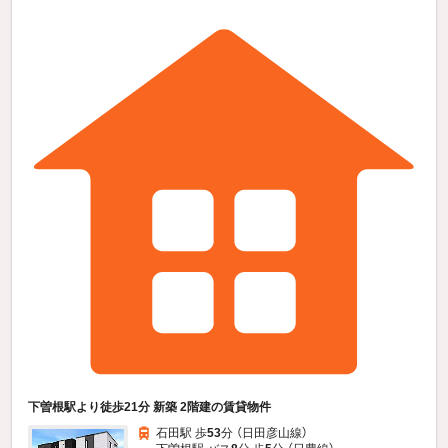
下曽根駅より徒歩21分 新築 2階建の賃貸物件
石田駅 歩
53
分 （日田彦山線）