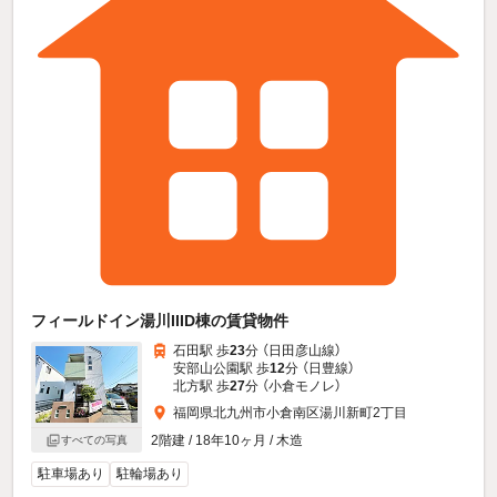
フィールドイン湯川IIID棟の賃貸物件
石田駅 歩
23
分 （日田彦山線）
安部山公園駅 歩
12
分 （日豊線）
北方駅 歩
27
分 （小倉モノレ）
福岡県北九州市小倉南区湯川新町2丁目
2階建 / 18年10ヶ月 / 木造
すべての写真
駐車場あり
駐輪場あり