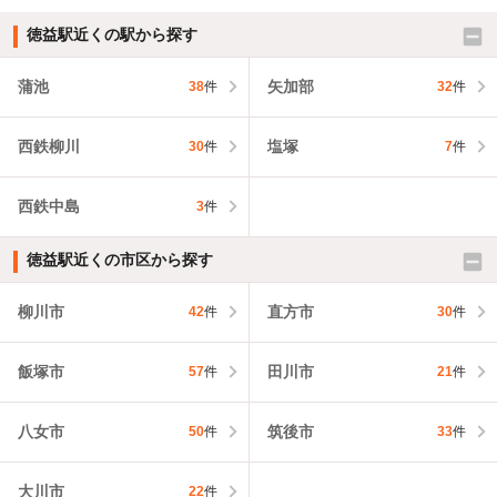
徳益駅近くの駅から探す
蒲池
矢加部
38
件
32
件
西鉄柳川
塩塚
30
件
7
件
西鉄中島
3
件
徳益駅近くの市区から探す
柳川市
直方市
42
件
30
件
飯塚市
田川市
57
件
21
件
八女市
筑後市
50
件
33
件
大川市
22
件