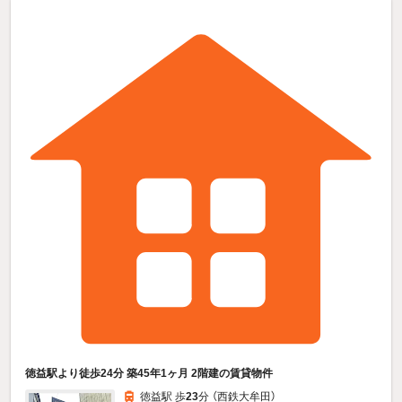
徳益駅より徒歩24分 築45年1ヶ月 2階建の賃貸物件
徳益駅 歩
23
分 （西鉄大牟田）