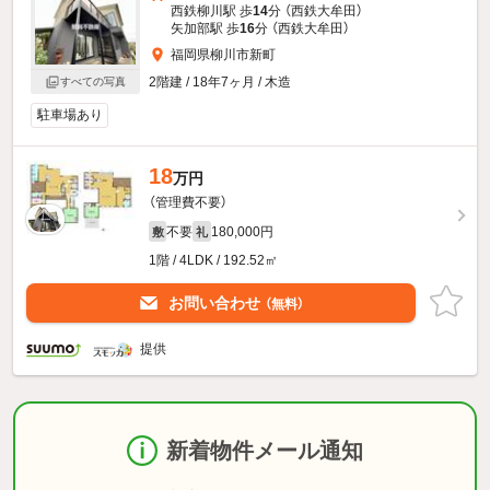
西鉄柳川駅 歩
14
分 （西鉄大牟田）
矢加部駅 歩
16
分 （西鉄大牟田）
福岡県柳川市新町
2階建 / 18年7ヶ月 / 木造
すべての写真
駐車場あり
18
万円
（管理費不要）
不要
180,000円
敷
礼
1階 / 4LDK / 192.52㎡
お問い合わせ
（無料）
提供
新着物件メール通知