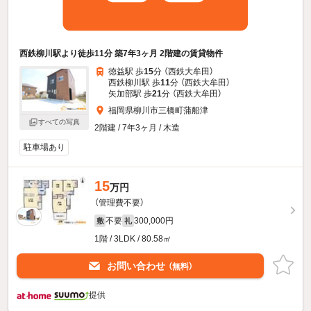
西鉄柳川駅より徒歩11分 築7年3ヶ月 2階建の賃貸物件
徳益駅 歩
15
分 （西鉄大牟田）
西鉄柳川駅 歩
11
分 （西鉄大牟田）
矢加部駅 歩
21
分 （西鉄大牟田）
福岡県柳川市三橋町蒲船津
すべての写真
2階建 / 7年3ヶ月 / 木造
駐車場あり
15
万円
（管理費不要）
不要
300,000円
敷
礼
1階 / 3LDK / 80.58㎡
お問い合わせ
（無料）
提供