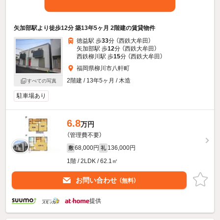
矢加部駅より徒歩12分 築13年5ヶ月 2階建の賃貸物件
徳益駅 歩
33
分 （西鉄大牟田）
矢加部駅 歩
12
分 （西鉄大牟田）
西鉄柳川駅 歩
15
分 （西鉄大牟田）
福岡県柳川市八軒町
2階建 / 13年5ヶ月 / 木造
すべての写真
駐車場あり
6.8
万円
（管理費不要）
68,000円
136,000円
敷
礼
1階 / 2LDK / 62.1㎡
お問い合わせ
（無料）
提供