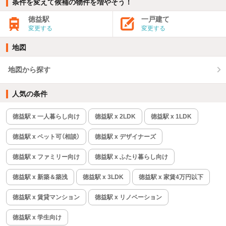
条件を変えて候補の物件を増やそう！
徳益駅
一戸建て
変更する
変更する
地図
地図から探す
人気の条件
徳益駅 x 一人暮らし向け
徳益駅 x 2LDK
徳益駅 x 1LDK
徳益駅 x ペット可（相談）
徳益駅 x デザイナーズ
徳益駅 x ファミリー向け
徳益駅 x ふたり暮らし向け
徳益駅 x 新築＆築浅
徳益駅 x 3LDK
徳益駅 x 家賃4万円以下
徳益駅 x 賃貸マンション
徳益駅 x リノベーション
徳益駅 x 学生向け