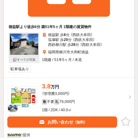
徳益駅より徒歩6分 築51年5ヶ月 1階建の賃貸物件
徳益駅 歩
6
分 （西鉄大牟田）
塩塚駅 歩
20
分 （西鉄大牟田）
西鉄柳川駅 歩
28
分 （西鉄大牟田）
福岡県柳川市大和町徳益
1階建 / 51年5ヶ月 / 木造
すべての写真
駐車場あり
3.8
万円
（管理費3,000円）
不要
76,000円
敷
礼
1階 / 2DK / 40.0㎡
お問い合わせ
（無料）
提供