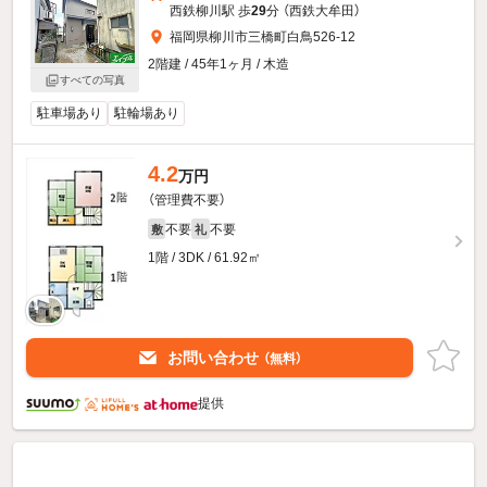
西鉄柳川駅 歩
29
分 （西鉄大牟田）
福岡県柳川市三橋町白鳥526-12
2階建 / 45年1ヶ月 / 木造
すべての写真
駐車場あり
駐輪場あり
4.2
万円
（管理費不要）
不要
不要
敷
礼
1階 / 3DK / 61.92㎡
お問い合わせ
（無料）
提供