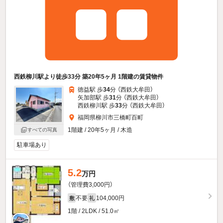
西鉄柳川駅より徒歩33分 築20年5ヶ月 1階建の賃貸物件
徳益駅 歩
34
分 （西鉄大牟田）
矢加部駅 歩
31
分 （西鉄大牟田）
西鉄柳川駅 歩
33
分 （西鉄大牟田）
福岡県柳川市三橋町百町
1階建 / 20年5ヶ月 / 木造
すべての写真
駐車場あり
5.2
万円
（管理費3,000円）
不要
104,000円
敷
礼
1階 / 2LDK / 51.0㎡