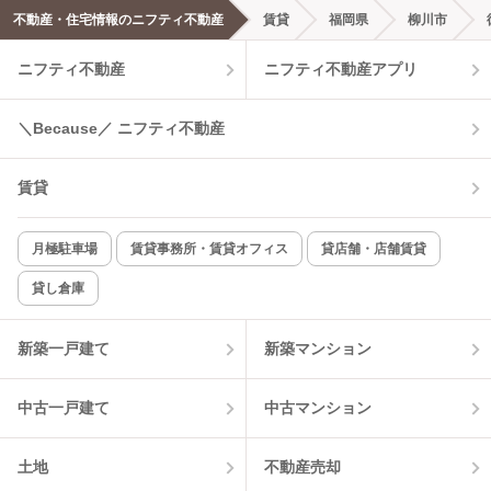
不動産・住宅情報のニフティ不動産
賃貸
福岡県
柳川市
エアコンあり
都市ガス
ニフティ不動産
ニフティ不動産アプリ
温水洗浄便座
オートロック
＼Because／ ニフティ不動産
コンロ2口以上
追焚き機能
賃貸
TV付インターホン
角部屋
新着のみ
インターネット無料
月極駐車場
賃貸事務所・賃貸オフィス
貸店舗・店舗賃貸
貸し倉庫
該当件数:
物件一覧に反映
7
件
新築一戸建て
新築マンション
中古一戸建て
中古マンション
土地
不動産売却