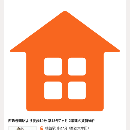
西鉄柳川駅より徒歩14分 築18年7ヶ月 2階建の賃貸物件
徳益駅 歩
27
分 （西鉄大牟田）