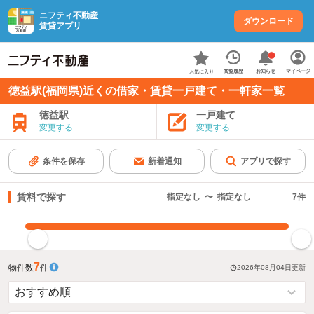
ニフティ不動産
ダウンロード
賃貸アプリ
お知らせ
閲覧履歴
マイページ
お気に入り
徳益駅(福岡県)近くの借家・賃貸一戸建て・一軒家一覧
徳益駅
一戸建て
変更する
変更する
条件を保存
新着通知
アプリで探す
賃料で探す
指定なし
〜
指定なし
7
件
指定した賃料で絞り込む
7
物件数
件
2026年08月04日
更新