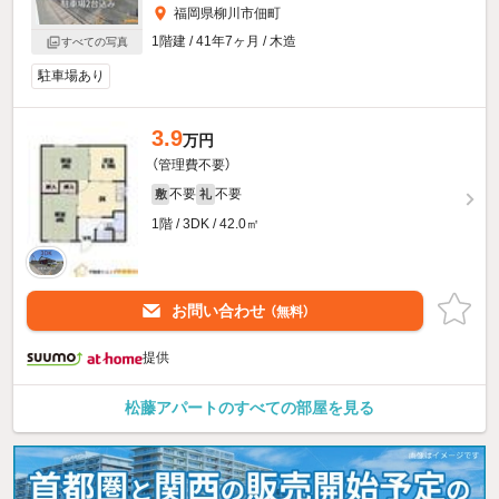
福岡県柳川市佃町
1階建 / 41年7ヶ月 / 木造
すべての写真
駐車場あり
3.9
万円
（管理費不要）
不要
不要
敷
礼
1階 / 3DK / 42.0㎡
お問い合わせ
（無料）
提供
松藤アパートのすべての部屋を見る