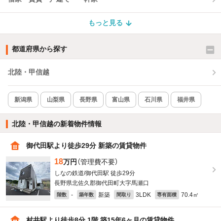
もっと見る
都道府県から探す
北陸・甲信越
新潟県
山梨県
長野県
富山県
石川県
福井県
北陸・甲信越の新着物件情報
御代田駅より徒歩29分 新築の賃貸物件
18
万円
（管理費不要）
しなの鉄道/御代田駅 徒歩29分
長野県北佐久郡御代田町大字馬瀬口
-
新築
3LDK
70.4㎡
階数
築年数
間取り
専有面積
村井駅より徒歩8分 1階 築15年6ヶ月の賃貸物件