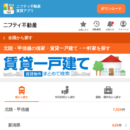
ニフティ不動産
ダウンロード
賃貸アプリ
お知らせ
閲覧履歴
マイページ
お気に入り
全国から探す
北陸・甲信越の借家・賃貸一戸建て・一軒家を探す
駅から探す
市区町村から探す
通勤・通学先から探す
北陸・甲信越
7,929
件
新潟県
626
件