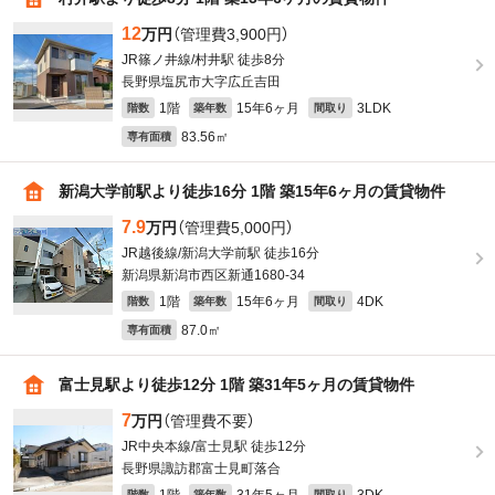
12
万円
（管理費3,900円）
JR篠ノ井線/村井駅 徒歩8分
長野県塩尻市大字広丘吉田
1階
15年6ヶ月
3LDK
階数
築年数
間取り
83.56㎡
専有面積
新潟大学前駅より徒歩16分 1階 築15年6ヶ月の賃貸物件
7.9
万円
（管理費5,000円）
JR越後線/新潟大学前駅 徒歩16分
新潟県新潟市西区新通1680-34
1階
15年6ヶ月
4DK
階数
築年数
間取り
87.0㎡
専有面積
富士見駅より徒歩12分 1階 築31年5ヶ月の賃貸物件
7
万円
（管理費不要）
JR中央本線/富士見駅 徒歩12分
長野県諏訪郡富士見町落合
階数
築年数
間取り