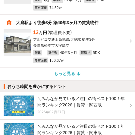
1階
31年5ヶ月
3DK
74.52㎡
専有面積
大庭駅より徒歩3分 築40年3ヶ月の賃貸物件
12
万円
（管理費不要）
アルピコ交通上高地線/大庭駅 徒歩3分
長野県松本市大字島立
-
40年3ヶ月
5DK
階数
築年数
間取り
150.67㎡
専有面積
もっと見る
おうち時間を豊かにするヒント
＼みんなが見ている／注目の街ベスト100！年
間ランキング2026｜賃貸・関西版
2026年02月27日
＼みんなが見ている／注目の街ベスト100！年
間ランキング2026｜賃貸・関東版