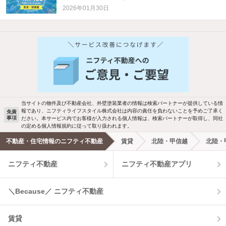
2026年01月30日
当サイトの物件及び不動産会社、外壁塗装業者の情報は検索パートナーが提供している情
報であり、ニフティライフスタイル株式会社は内容の責任を負わないことを予めご了承く
免責
事項
ださい。本サービス内でお客様が入力される個人情報は、検索パートナーが取得し、同社
の定める個人情報規約に従って取り扱われます。
不動産・住宅情報のニフティ不動産
賃貸
北陸・甲信越
北陸・
ニフティ不動産
ニフティ不動産アプリ
＼Because／ ニフティ不動産
賃貸