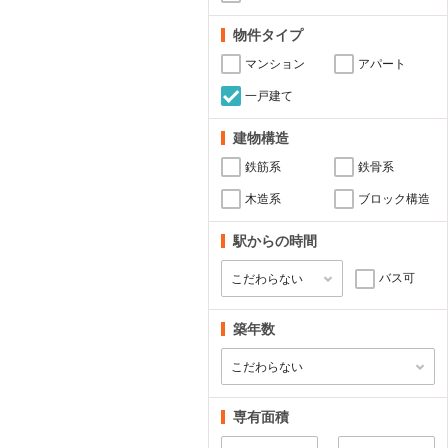
物件タイプ
マンション
アパート
一戸建て
建物構造
鉄筋系
鉄骨系
木造系
ブロック構造
駅からの時間
バス可
築年数
専有面積