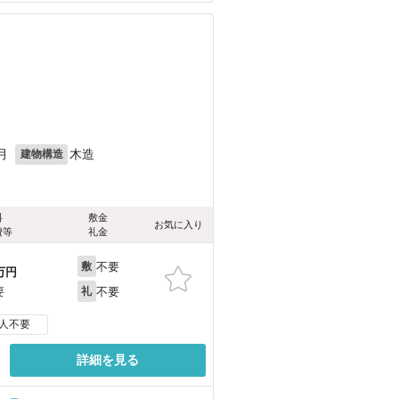
月
木造
建物構造
料
敷金
お気に入り
費等
礼金
不要
敷
万円
不要
要
礼
人不要
詳細を見る