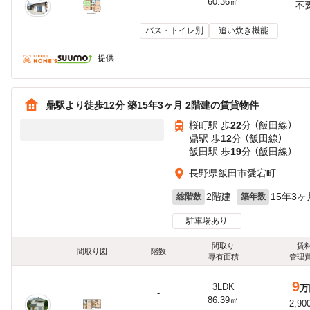
60.36㎡
不
バス・トイレ別
追い炊き機能
提供
鼎駅より徒歩12分 築15年3ヶ月 2階建の賃貸物件
桜町駅 歩
22
分 （飯田線）
鼎駅 歩
12
分 （飯田線）
飯田駅 歩
19
分 （飯田線）
長野県飯田市愛宕町
2階建
15年3ヶ
総階数
築年数
駐車場あり
間取り
賃
間取り図
階数
専有面積
管理
9
3LDK
万
-
86.39㎡
2,90