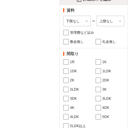
賃料
〜
管理費など込み
敷金無し
礼金無し
間取り
1R
1K
1DK
1LDK
2K
2DK
2LDK
3K
3DK
3LDK
4K
4DK
4LDK
5DK
5LDK以上