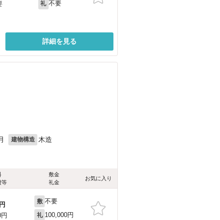
不要
要
礼
詳細を見る
月
木造
建物構造
料
敷金
お気に入り
費等
礼金
不要
敷
円
100,000円
0円
礼