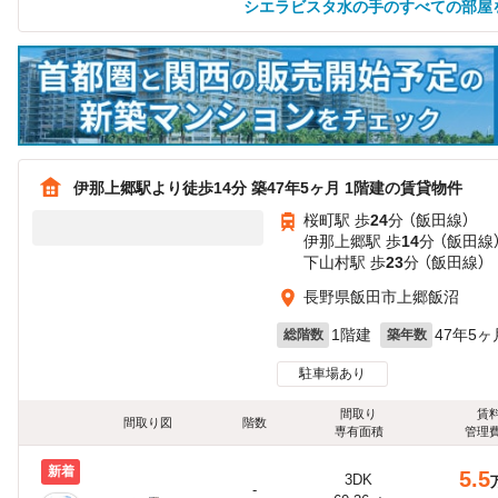
シエラビスタ水の手のすべての部屋
伊那上郷駅より徒歩14分 築47年5ヶ月 1階建の賃貸物件
桜町駅 歩
24
分 （飯田線）
伊那上郷駅 歩
14
分 （飯田線
下山村駅 歩
23
分 （飯田線）
長野県飯田市上郷飯沼
1階建
47年5ヶ
総階数
築年数
駐車場あり
間取り
賃
間取り図
階数
専有面積
管理
新着
5.5
3DK
-