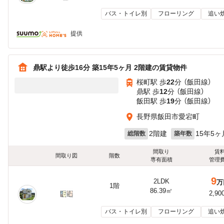
バス・トイレ別
フローリング
追い
提供
鼎駅より徒歩16分 築15年5ヶ月 2階建の賃貸物件
桜町駅 歩
22
分 （飯田線）
鼎駅 歩
12
分 （飯田線）
飯田駅 歩
19
分 （飯田線）
長野県飯田市愛宕町
2階建
15年5ヶ
総階数
築年数
間取り
賃
間取り図
階数
専有面積
管理
9
2LDK
万
1階
86.39㎡
2,90
バス・トイレ別
フローリング
追い