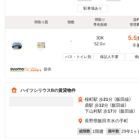
駐車場あり
間取り
賃
間取り図
階数
専有面積
管理
5.5
3DK
-
52.0㎡
不
バス・トイレ別
保証人不要
南
提供
ハイツシリウスBの賃貸物件
桜町駅 歩
21
分 （飯田線）
鼎駅 歩
12
分 （飯田線）
下山村駅 歩
17
分 （飯田線）
長野県飯田市水の手町
1階建
29年1ヶ
総階数
築年数