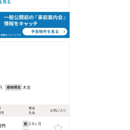
を見る
）
月
木造
建物構造
料
敷金
お気に入り
費等
礼金
2.0ヶ月
敷
万円