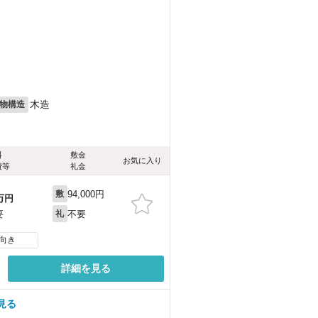
）
木造
物構造
料
敷金
お気に入り
費等
礼金
94,000円
敷
万円
不要
要
礼
向き
詳細を見る
見る