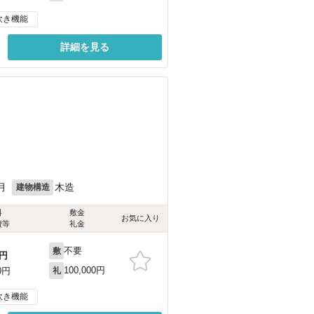
炊き機能
詳細を見る
月
木造
建物構造
料
敷金
お気に入り
費等
礼金
不要
敷
円
100,000円
0円
礼
炊き機能