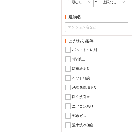
〜
建物名
こだわり条件
バス・トイレ別
2階以上
駐車場あり
ペット相談
洗濯機置場あり
独立洗面台
エアコンあり
都市ガス
温水洗浄便座