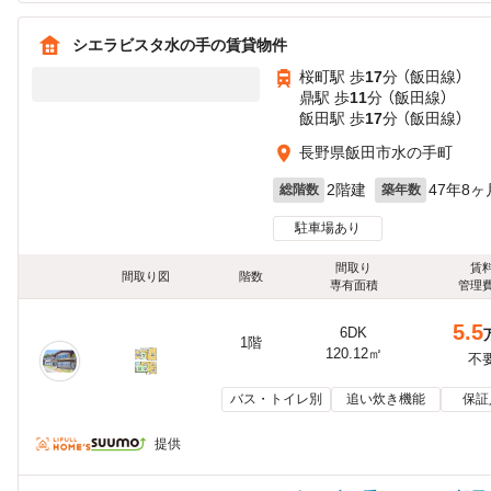
シエラビスタ水の手の賃貸物件
桜町駅 歩
17
分 （飯田線）
鼎駅 歩
11
分 （飯田線）
飯田駅 歩
17
分 （飯田線）
長野県飯田市水の手町
2階建
47年8ヶ
総階数
築年数
駐車場あり
間取り
賃
間取り図
階数
専有面積
管理
5.5
6DK
1階
120.12㎡
不
バス・トイレ別
追い炊き機能
保証
提供