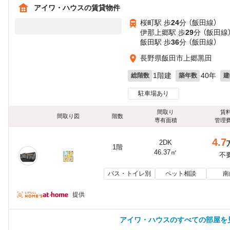
アイワ・ハウスの賃貸物件
桜町駅 歩
24
分 （飯田線）
伊那上郷駅 歩
29
分 （飯田線
飯田駅 歩
36
分 （飯田線）
長野県飯田市上郷黒田
1階建
40年
総階数
築年数
建
駐車場あり
間取り
賃
間取り図
階数
専有面積
管理
4.7
2DK
1階
46.37㎡
不
バス・トイレ別
ペット相談
南
提供
アイワ・ハウスのすべての部屋を