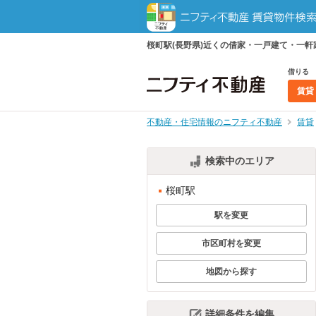
桜町駅(長野県)近くの借家・一戸建て・一
借りる
賃貸
不動産・住宅情報のニフティ不動産
賃貸
検索中のエリア
桜町駅
駅を変更
市区町村を変更
地図から探す
詳細条件を編集