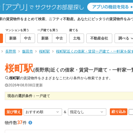
軒家の賃貸物件をまとめて検索、ニフティ不動産。あなたにピッタリの賃貸物件をみ
マンションを買う
一戸建てを買う
建てる
新築
中古
新築
中古
土地
不動産会社
調べる
長野県
飯田市
桜町駅
桜町駅近くの借家・賃貸一戸建て・一軒家を探
桜町駅
(長野県)近くの借家・賃貸一戸建て・一軒家一
桜町駅
の賃貸物件をさまざまなこだわり条件から検索できます。
2026年08月08日
更新
現在の選択条件：
一戸建て
絞り込み
並び替え
＆
37
物件数
件