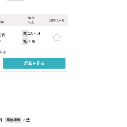
料
敷金
お気に入り
費等
礼金
2.0ヶ月
敷
万円
不要
要
礼
向き
詳細を見る
月
木造
建物構造