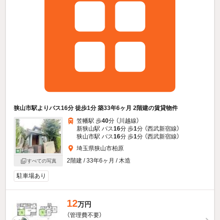
狭山市駅よりバス16分 徒歩1分 築33年6ヶ月 2階建の賃貸物件
笠幡駅 歩
40
分 （川越線）
新狭山駅 バス
16
分 歩
1
分 （西武新宿線）
狭山市駅 バス
16
分 歩
1
分 （西武新宿線）
埼玉県狭山市柏原
2階建 / 33年6ヶ月 / 木造
すべての写真
駐車場あり
12
万円
（管理費不要）