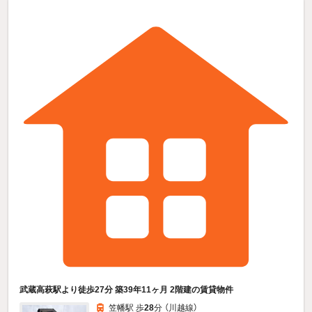
武蔵高萩駅より徒歩27分 築39年11ヶ月 2階建の賃貸物件
笠幡駅 歩
28
分 （川越線）