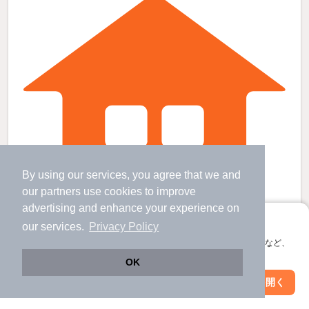
By using our services, you agree that we and
our
partners
use cookies to improve
advertising and enhance your experience on
アプリに切り替えて、サクサクお部屋探し
our services.
Privacy Policy
会員登録なしですぐ使える。マップ検索やお気に入り保存など、
アプリ限定の便利な機能が使えます！
的場駅より徒歩17分 築37年2ヶ月 2階建の賃貸物件
OK
笠幡駅 歩
26
分 （川越線）
Web版で続行
アプリを開く
的場駅 歩
17
分 （川越線）
駅・沿線を変更
絞り込み条件を変更
埼玉県川越市的場１丁目