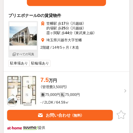
プリエボナールDの賃貸物件
笠幡駅 歩
17
分 （川越線）
的場駅 歩
25
分 （川越線）
霞ヶ関駅 歩
44
分 （東武東上線）
埼玉県川越市大字笠幡
2階建 / 14年5ヶ月 / 木造
すべての写真
駐車場あり
駐輪場あり
7.5
万円
（管理費3,500円）
75,000円
75,000円
敷
礼
- / 2LDK / 64.59㎡
お問い合わせ
（無料）
提供