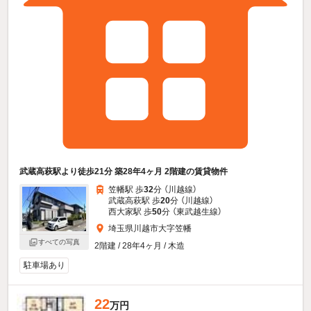
武蔵高萩駅より徒歩21分 築28年4ヶ月 2階建の賃貸物件
笠幡駅 歩
32
分 （川越線）
武蔵高萩駅 歩
20
分 （川越線）
西大家駅 歩
50
分 （東武越生線）
埼玉県川越市大字笠幡
すべての写真
2階建 / 28年4ヶ月 / 木造
駐車場あり
22
万円