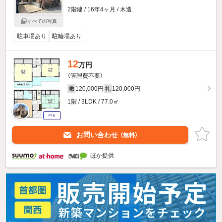
2階建 / 16年4ヶ月 / 木造
すべての写真
駐車場あり
駐輪場あり
12
万円
（管理費不要）
120,000円
120,000円
敷
礼
1階 / 3LDK / 77.0㎡
お問い合わせ
（無料）
ほか提供