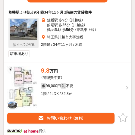
笠幡駅より徒歩9分 築34年11ヶ月 2階建の賃貸物件
笠幡駅 歩
9
分 （川越線）
的場駅 歩
35
分 （川越線）
鶴ヶ島駅 歩
56
分 （東武東上線）
埼玉県川越市大字笠幡
2階建 / 34年11ヶ月 / 木造
すべての写真
駐車場あり
9.8
万円
（管理費不要）
98,000円
不要
敷
礼
1階 / 4LDK / 82.8㎡
お問い合わせ
（無料）
提供