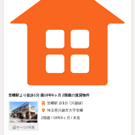
笠幡駅より徒歩1分 築18年6ヶ月 2階建の賃貸物件
笠幡駅 歩
1
分 （川越線）
埼玉県川越市大字笠幡
2階建 / 18年6ヶ月 / 木造
すべての写真