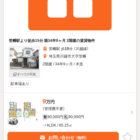
笠幡駅より徒歩15分 築34年9ヶ月 2階建の賃貸物件
笠幡駅 歩
15
分 （川越線）
埼玉県川越市大字笠幡
2階建 / 34年9ヶ月 / 木造
すべての写真
駐車場あり
9
万円
（管理費不要）
90,000円
90,000円
敷
礼
- / 4LDK / 85.25㎡
お問い合わせ
（無料）