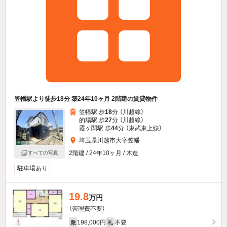
笠幡駅より徒歩18分 築24年10ヶ月 2階建の賃貸物件
笠幡駅 歩
18
分 （川越線）
的場駅 歩
27
分 （川越線）
霞ヶ関駅 歩
44
分 （東武東上線）
埼玉県川越市大字笠幡
2階建 / 24年10ヶ月 / 木造
すべての写真
駐車場あり
19.8
万円
（管理費不要）
198,000円
不要
敷
礼