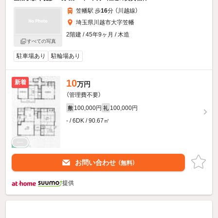
笠幡駅 歩
16
分 （川越線）
埼玉県川越市大字笠幡
2階建 / 45年9ヶ月 / 木造
すべての写真
駐車場あり
駐輪場あり
10
新着
万円
（管理費不要）
100,000円
100,000円
敷
礼
- / 6DK / 90.67㎡
お問い合わせ
（無料）
提供