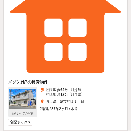
メゾン雅Bの賃貸物件
笠幡駅 歩
26
分 （川越線）
的場駅 歩
17
分 （川越線）
埼玉県川越市的場１丁目
2階建 / 37年2ヶ月 / 木造
すべての写真
宅配ボックス