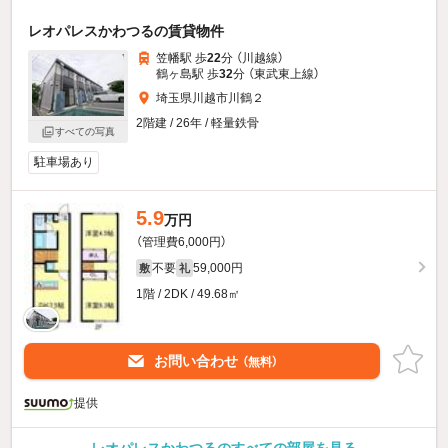
レオパレスかわつるの賃貸物件
笠幡駅 歩
22
分 （川越線）
鶴ヶ島駅 歩
32
分 （東武東上線）
埼玉県川越市川鶴２
2階建 / 26年 / 軽量鉄骨
すべての写真
駐車場あり
5.9
万円
（管理費6,000円）
不要
59,000円
敷
礼
1階 / 2DK / 49.68㎡
お問い合わせ
（無料）
提供