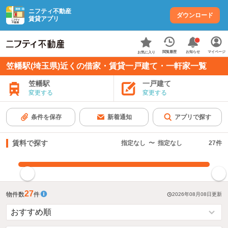
ニフティ不動産
ダウンロード
賃貸アプリ
お知らせ
閲覧履歴
マイページ
お気に入り
笠幡駅(埼玉県)近くの借家・賃貸一戸建て・一軒家一覧
笠幡駅
一戸建て
変更する
変更する
条件を保存
新着通知
アプリで探す
賃料で探す
指定なし
〜
指定なし
27
件
指定した賃料で絞り込む
27
物件数
件
2026年08月08日
更新