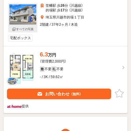
笠幡駅 歩
26
分 （川越線）
的場駅 歩
17
分 （川越線）
埼玉県川越市的場１丁目
2階建 / 37年2ヶ月 / 木造
すべての写真
宅配ボックス
6.3
万円
（管理費2,000円）
不要
不要
敷
礼
- / 3K / 59.62㎡
お問い合わせ
（無料）
提供