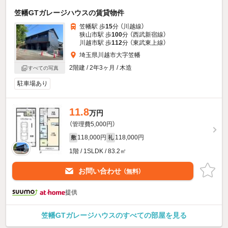
笠幡GTガレージハウスの賃貸物件
笠幡駅 歩
15
分 （川越線）
狭山市駅 歩
100
分 （西武新宿線）
川越市駅 歩
112
分 （東武東上線）
埼玉県川越市大字笠幡
2階建 / 2年3ヶ月 / 木造
すべての写真
駐車場あり
11.8
万円
（管理費5,000円）
118,000円
118,000円
敷
礼
1階 / 1SLDK / 83.2㎡
お問い合わせ
（無料）
提供
笠幡GTガレージハウスのすべての部屋を見る