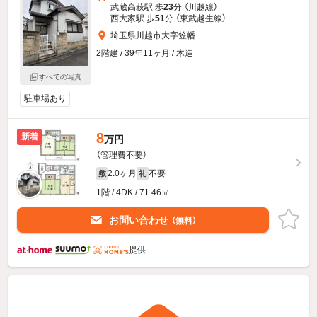
武蔵高萩駅 歩
23
分 （川越線）
西大家駅 歩
51
分 （東武越生線）
埼玉県川越市大字笠幡
2階建 / 39年11ヶ月 / 木造
すべての写真
駐車場あり
8
新着
万円
（管理費不要）
2.0ヶ月
不要
敷
礼
1階 / 4DK / 71.46㎡
お問い合わせ
（無料）
提供