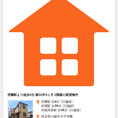
笠幡駅より徒歩4分 築16年4ヶ月 2階建の賃貸物件
笠幡駅 歩
4
分 （川越線）
的場駅 歩
39
分 （川越線）
武蔵高萩駅 歩
45
分 （川越線）
埼玉県川越市大字笠幡