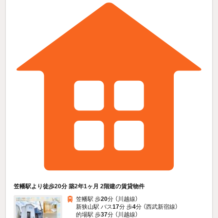
笠幡駅より徒歩20分 築2年1ヶ月 2階建の賃貸物件
笠幡駅 歩
20
分 （川越線）
新狭山駅 バス
17
分 歩
4
分 （西武新宿線）
的場駅 歩
37
分 （川越線）