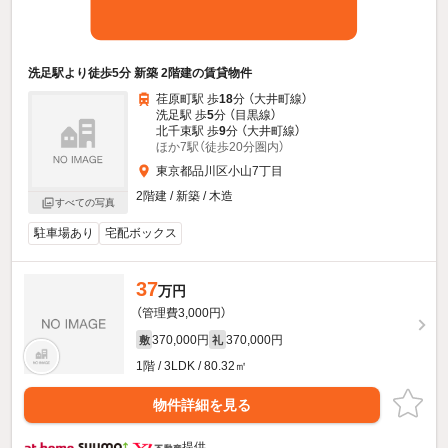
洗足駅より徒歩5分 新築 2階建の賃貸物件
荏原町駅 歩
18
分 （大井町線）
洗足駅 歩
5
分 （目黒線）
北千束駅 歩
9
分 （大井町線）
ほか7駅（徒歩20分圏内）
東京都品川区小山7丁目
2階建 / 新築 / 木造
すべての写真
駐車場あり
宅配ボックス
37
万円
（管理費3,000円）
370,000円
370,000円
敷
礼
1階 / 3LDK / 80.32㎡
物件詳細を見る
提供