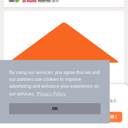
提供
By using our services, you agree that we and
our
partners
use cookies to improve
advertising and enhance your experience on
アプリに切り替えて、サクサクお部屋探し
our services.
Privacy Policy
会員登録なしですぐ使える。マップ検索やお気に入り保存など、
アプリ限定の便利な機能が使えます！
OK
Web版で続行
アプリを開く
駅・沿線を変更
絞り込み条件を変更