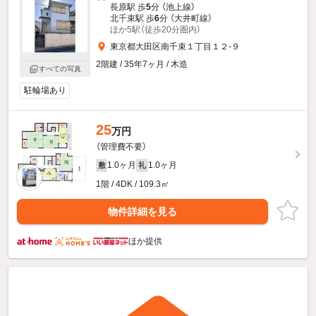
長原駅 歩
5
分 （池上線）
北千束駅 歩
6
分 （大井町線）
ほか5駅（徒歩20分圏内）
東京都大田区南千束１丁目１２-９
2階建 / 35年7ヶ月 / 木造
すべての写真
駐輪場あり
25
万円
（管理費不要）
1.0ヶ月
1.0ヶ月
敷
礼
1階 / 4DK / 109.3㎡
物件詳細を見る
ほか提供