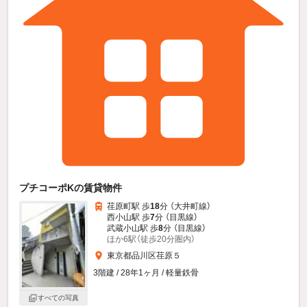
プチコーポKの賃貸物件
荏原町駅 歩
18
分 （大井町線）
西小山駅 歩
7
分 （目黒線）
武蔵小山駅 歩
8
分 （目黒線）
ほか6駅（徒歩20分圏内）
東京都品川区荏原５
3階建 / 28年1ヶ月 / 軽量鉄骨
すべての写真