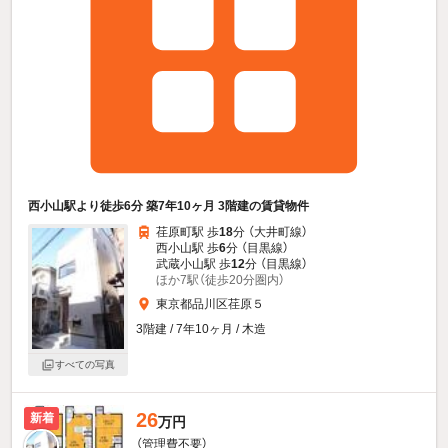
西小山駅より徒歩6分 築7年10ヶ月 3階建の賃貸物件
荏原町駅 歩
18
分 （大井町線）
西小山駅 歩
6
分 （目黒線）
武蔵小山駅 歩
12
分 （目黒線）
ほか7駅（徒歩20分圏内）
東京都品川区荏原５
3階建 / 7年10ヶ月 / 木造
すべての写真
26
新着
万円
（管理費不要）