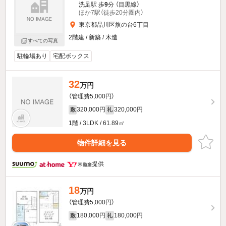
洗足駅 歩
9
分 （目黒線）
ほか7駅（徒歩20分圏内）
東京都品川区旗の台6丁目
2階建 / 新築 / 木造
すべての写真
駐輪場あり
宅配ボックス
32
万円
（管理費5,000円）
320,000円
320,000円
敷
礼
1階 / 3LDK / 61.89㎡
物件詳細を見る
提供
18
万円
（管理費5,000円）
180,000円
180,000円
敷
礼