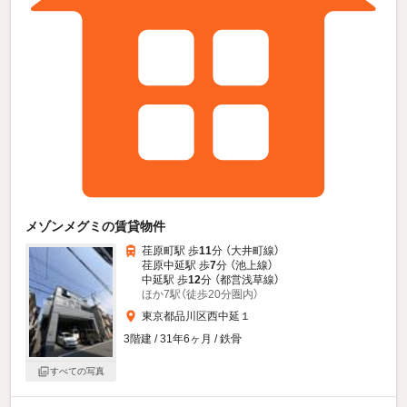
メゾンメグミの賃貸物件
荏原町駅 歩
11
分 （大井町線）
荏原中延駅 歩
7
分 （池上線）
中延駅 歩
12
分 （都営浅草線）
ほか7駅（徒歩20分圏内）
東京都品川区西中延１
3階建 / 31年6ヶ月 / 鉄骨
すべての写真