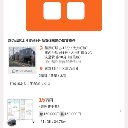
旗の台駅より徒歩8分 新築 2階建の賃貸物件
荏原町駅 歩
13
分 （大井町線）
旗の台駅 歩
8
分 （大井町線
など
）
洗足駅 歩
10
分 （目黒線）
ほか7駅（徒歩20分圏内）
東京都品川区旗の台６
すべての写真
2階建 / 新築 / 木造
駐輪場あり
宅配ボックス
15
万円
（管理費不要）
150,000円
150,000円
敷
礼
- / 1LDK / 34.78㎡