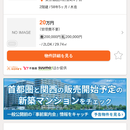
2階建 / 58年5ヶ月 / 木造
20
万円
（管理費不要）
200,000円
200,000円
敷
礼
- / 2LDK / 29.74㎡
物件詳細を見る
ほか提供