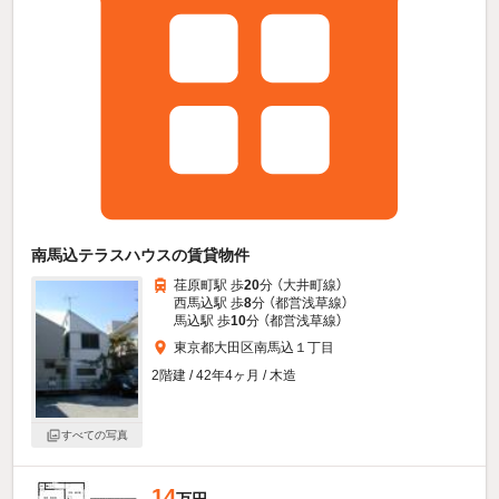
南馬込テラスハウスの賃貸物件
荏原町駅 歩
20
分 （大井町線）
西馬込駅 歩
8
分 （都営浅草線）
馬込駅 歩
10
分 （都営浅草線）
東京都大田区南馬込１丁目
2階建 / 42年4ヶ月 / 木造
すべての写真
14