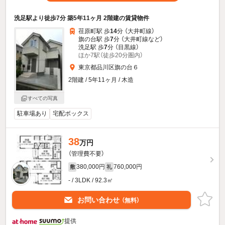
洗足駅より徒歩7分 築5年11ヶ月 2階建の賃貸物件
荏原町駅 歩
14
分 （大井町線）
旗の台駅 歩
7
分 （大井町線
など
）
洗足駅 歩
7
分 （目黒線）
ほか7駅（徒歩20分圏内）
東京都品川区旗の台６
2階建 / 5年11ヶ月 / 木造
すべての写真
駐車場あり
宅配ボックス
38
万円
（管理費不要）
380,000円
760,000円
敷
礼
- / 3LDK / 92.3㎡
お問い合わせ
（無料）
提供