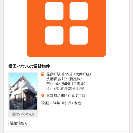
横田ハウスの賃貸物件
荏原町駅 歩
15
分 （大井町線）
洗足駅 歩
7
分 （目黒線）
西小山駅 歩
8
分 （目黒線）
ほか7駅（徒歩20分圏内）
東京都品川区荏原７丁目
2階建 / 34年10ヶ月 / 木造
すべての写真
駐輪場あり