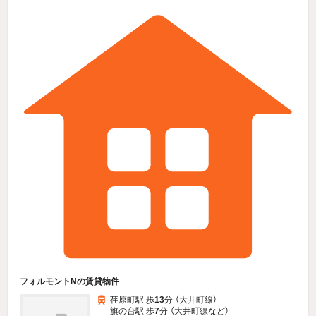
フォルモントNの賃貸物件
荏原町駅 歩
13
分 （大井町線）
旗の台駅 歩
7
分 （大井町線
など
）