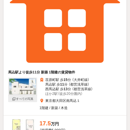
馬込駅より徒歩11分 新築 1階建の賃貸物件
荏原町駅 歩
15
分 （大井町線）
馬込駅 歩
11
分 （都営浅草線）
西馬込駅 歩
13
分 （都営浅草線）
ほか2駅（徒歩20分圏内）
すべての写真
東京都大田区南馬込１
1階建 / 新築 / 木造
17.5
万円