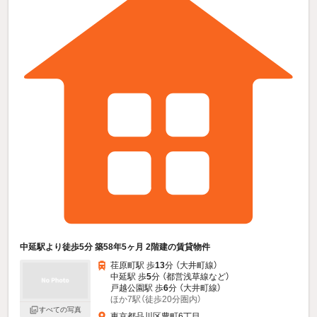
中延駅より徒歩5分 築58年5ヶ月 2階建の賃貸物件
荏原町駅 歩
13
分 （大井町線）
中延駅 歩
5
分 （都営浅草線
など
）
戸越公園駅 歩
6
分 （大井町線）
ほか7駅（徒歩20分圏内）
すべての写真
東京都品川区豊町6丁目