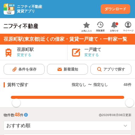
ニフティ不動産
ダウンロード
賃貸アプリ
お知らせ
閲覧履歴
マイページ
お気に入り
荏原町駅(東京都)近くの借家・賃貸一戸建て・一軒家一覧
荏原町駅
一戸建て
変更する
変更する
条件を保存
新着通知
アプリで探す
賃料で探す
指定なし
〜
指定なし
48
件
指定した賃料で絞り込む
48
物件数
件
2026年08月08日
更新