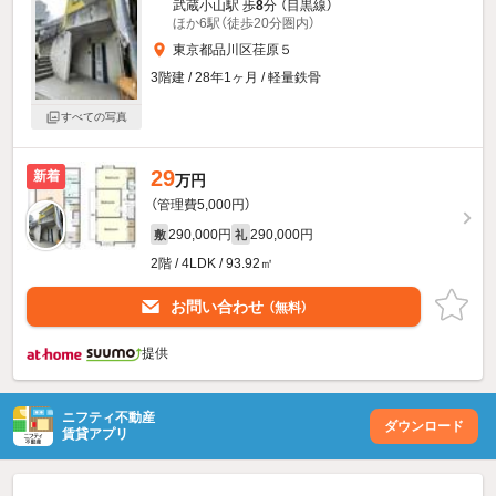
武蔵小山駅 歩
8
分 （目黒線）
ほか6駅（徒歩20分圏内）
東京都品川区荏原５
3階建 / 28年1ヶ月 / 軽量鉄骨
すべての写真
29
新着
万円
（管理費5,000円）
290,000円
290,000円
敷
礼
2階 / 4LDK / 93.92㎡
お問い合わせ
（無料）
提供
ニフティ不動産
ダウンロード
賃貸アプリ