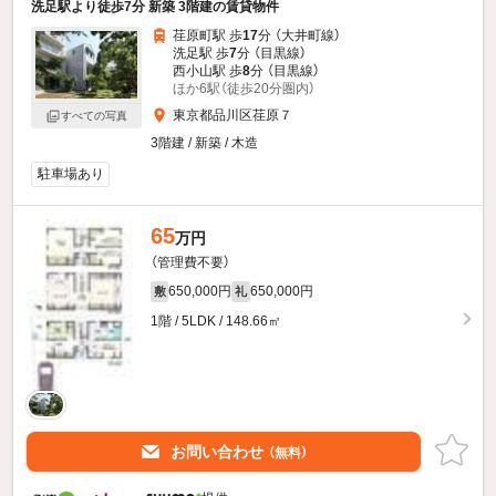
洗足駅より徒歩7分 新築 3階建の賃貸物件
荏原町駅 歩
17
分 （大井町線）
洗足駅 歩
7
分 （目黒線）
西小山駅 歩
8
分 （目黒線）
ほか6駅（徒歩20分圏内）
東京都品川区荏原７
すべての写真
3階建 / 新築 / 木造
駐車場あり
65
万円
（管理費不要）
650,000円
650,000円
敷
礼
1階 / 5LDK / 148.66㎡
お問い合わせ
（無料）