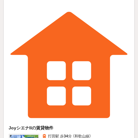
JoyシエナIIの賃貸物件
打田駅 歩
34
分 （和歌山線）