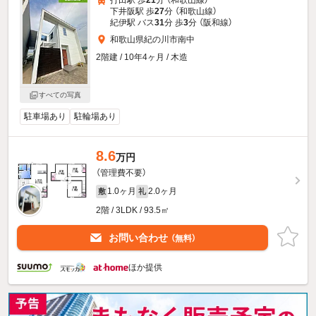
打田駅 歩
21
分 （和歌山線）
下井阪駅 歩
27
分 （和歌山線）
紀伊駅 バス
31
分 歩
3
分 （阪和線）
和歌山県紀の川市南中
2階建 / 10年4ヶ月 / 木造
すべての写真
駐車場あり
駐輪場あり
8.6
万円
（管理費不要）
1.0ヶ月
2.0ヶ月
敷
礼
2階 / 3LDK / 93.5㎡
お問い合わせ
（無料）
ほか提供