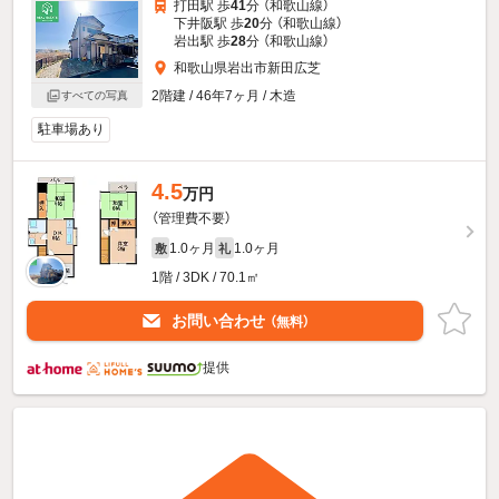
打田駅 歩
41
分 （和歌山線）
下井阪駅 歩
20
分 （和歌山線）
岩出駅 歩
28
分 （和歌山線）
和歌山県岩出市新田広芝
2階建 / 46年7ヶ月 / 木造
すべての写真
駐車場あり
4.5
万円
（管理費不要）
1.0ヶ月
1.0ヶ月
敷
礼
1階 / 3DK / 70.1㎡
お問い合わせ
（無料）
提供