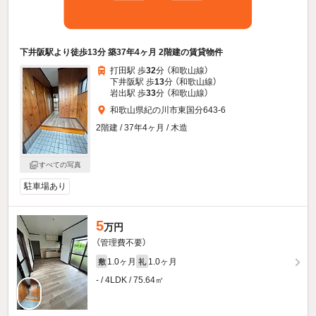
下井阪駅より徒歩13分 築37年4ヶ月 2階建の賃貸物件
打田駅 歩
32
分 （和歌山線）
下井阪駅 歩
13
分 （和歌山線）
岩出駅 歩
33
分 （和歌山線）
和歌山県紀の川市東国分643-6
2階建 / 37年4ヶ月 / 木造
すべての写真
駐車場あり
5
万円
（管理費不要）
1.0ヶ月
1.0ヶ月
敷
礼
- / 4LDK / 75.64㎡