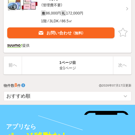
（管理費不要）
86,000円
172,000円
敷
礼
1階 / 3LDK / 86.5㎡
お問い合わせ
（無料）
提供
1ページ目
前へ
次へ
全1ページ
8
物件数
件
2026年07月17日
更新
アプリなら