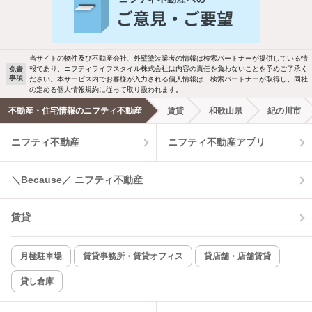
バス・トイレ別
2階以上
検索中の条件の新着物件情報をいち早く
駐車場あり
ペット相談
お知らせします
当サイトの物件及び不動産会社、外壁塗装業者の情報は検索パートナーが提供している情
報であり、ニフティライフスタイル株式会社は内容の責任を負わないことを予めご了承く
免責
事項
ださい。本サービス内でお客様が入力される個人情報は、検索パートナーが取得し、同社
洗濯機置場あり
独立洗面台
新着メール通知を受け取る
の定める個人情報規約に従って取り扱われます。
不動産・住宅情報のニフティ不動産
賃貸
和歌山県
紀の川市
エアコンあり
都市ガス
ニフティ不動産
ニフティ不動産アプリ
温水洗浄便座
オートロック
＼Because／ ニフティ不動産
コンロ2口以上
追焚き機能
賃貸
TV付インターホン
角部屋
新着のみ
インターネット無料
月極駐車場
賃貸事務所・賃貸オフィス
貸店舗・店舗賃貸
貸し倉庫
該当件数:
物件一覧に反映
8
件