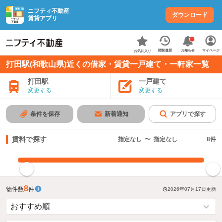
ニフティ不動産
ダウンロード
賃貸アプリ
お知らせ
閲覧履歴
マイページ
お気に入り
打田駅(和歌山県)近くの借家・賃貸一戸建て・一軒家一覧
打田駅
一戸建て
変更する
変更する
条件を保存
新着通知
アプリで探す
賃料で探す
指定なし
〜
指定なし
8
件
指定した賃料で絞り込む
8
物件数
件
2026年07月17日
更新