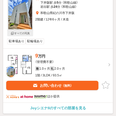
下井阪駅 歩
5
分 （和歌山線）
岩出駅 歩
24
分 （和歌山線）
和歌山県紀の川市下井阪
2階建 / 12年6ヶ月 / 木造
すべての写真
駐車場あり
駐輪場あり
9
万円
（管理費不要）
1.0ヶ月
2.0ヶ月
敷
礼
1階 / 3LDK / 93.5㎡
お問い合わせ
（無料）
ほか提供
JoyシエナIIのすべての部屋を見る