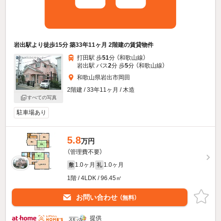
岩出駅より徒歩15分 築33年11ヶ月 2階建の賃貸物件
打田駅 歩
51
分 （和歌山線）
岩出駅 バス
2
分 歩
5
分 （和歌山線）
和歌山県岩出市岡田
2階建 / 33年11ヶ月 / 木造
すべての写真
駐車場あり
5.8
万円
（管理費不要）
1.0ヶ月
1.0ヶ月
敷
礼
1階 / 4LDK / 96.45㎡
お問い合わせ
（無料）
提供