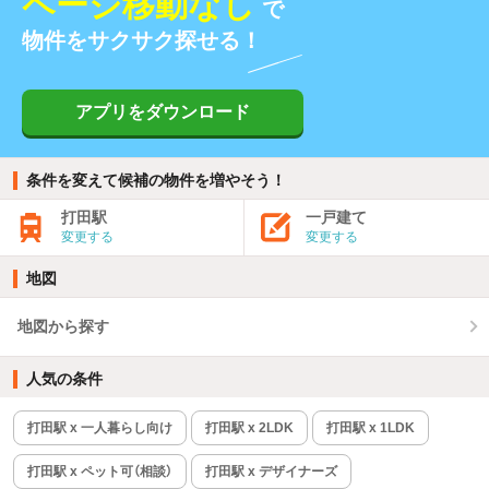
ページ移動なし
で
物件をサクサク探せる！
アプリをダウンロード
条件を変えて候補の物件を増やそう！
打田駅
一戸建て
変更する
変更する
地図
地図から探す
人気の条件
打田駅 x 一人暮らし向け
打田駅 x 2LDK
打田駅 x 1LDK
打田駅 x ペット可（相談）
打田駅 x デザイナーズ