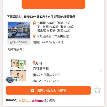
下井阪駅より徒歩32分 築42年7ヶ月 2階建の賃貸物件
打田駅 歩
53
分 （和歌山線）
下井阪駅 歩
32
分 （和歌山線）
岩出駅 歩
33
分 （和歌山線）
和歌山県岩出市新田広芝
2階建 / 42年7ヶ月 / 木造
すべての写真
駐車場あり
6
万円
（管理費不要）
1.0ヶ月
1.0ヶ月
敷
礼
1階 / 2LDK / 71.78㎡
お問い合わせ
（無料）
ほか提供