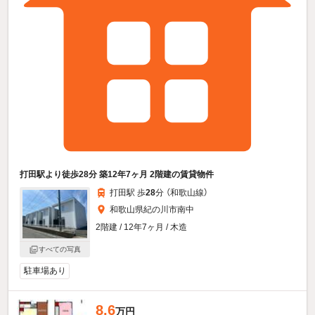
打田駅より徒歩28分 築12年7ヶ月 2階建の賃貸物件
打田駅 歩
28
分 （和歌山線）
和歌山県紀の川市南中
2階建 / 12年7ヶ月 / 木造
すべての写真
駐車場あり
8.6
万円