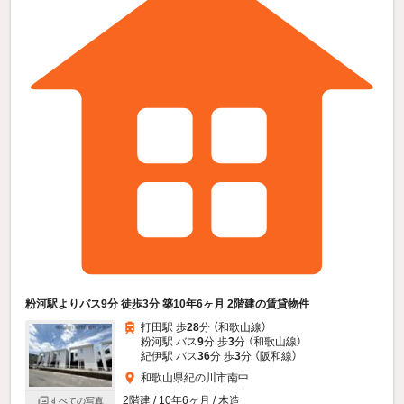
粉河駅よりバス9分 徒歩3分 築10年6ヶ月 2階建の賃貸物件
打田駅 歩
28
分 （和歌山線）
粉河駅 バス
9
分 歩
3
分 （和歌山線）
紀伊駅 バス
36
分 歩
3
分 （阪和線）
和歌山県紀の川市南中
2階建 / 10年6ヶ月 / 木造
すべての写真