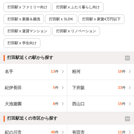
打田駅 x ファミリー向け
打田駅 x ふたり暮らし向け
打田駅 x 新築＆築浅
打田駅 x 3LDK
打田駅 x 家賃4万円以下
打田駅 x 賃貸マンション
打田駅 x リノベーション
打田駅 x 学生向け
打田駅近くの駅から探す
名手
粉河
13
件
10
件
紀伊長田
下井阪
5
件
33
件
大池遊園
西山口
8
件
15
件
打田駅近くの市区から探す
紀の川市
有田市
49
件
11
件