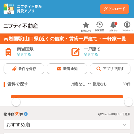
ニフティ不動産
ダウンロード
賃貸アプリ
お知らせ
閲覧履歴
マイページ
お気に入り
南岩国駅(山口県)近くの借家・賃貸一戸建て・一軒家一覧
南岩国駅
一戸建て
変更する
変更する
条件を保存
新着通知
アプリで探す
賃料で探す
指定なし
〜
指定なし
39
件
指定した賃料で絞り込む
39
物件数
件
2026年08月08日
更新