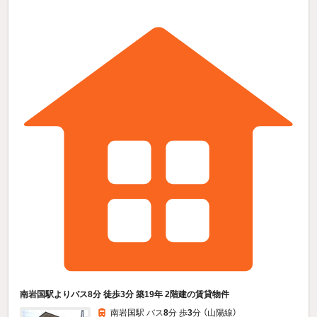
南岩国駅よりバス8分 徒歩3分 築19年 2階建の賃貸物件
南岩国駅 バス
8
分 歩
3
分 （山陽線）