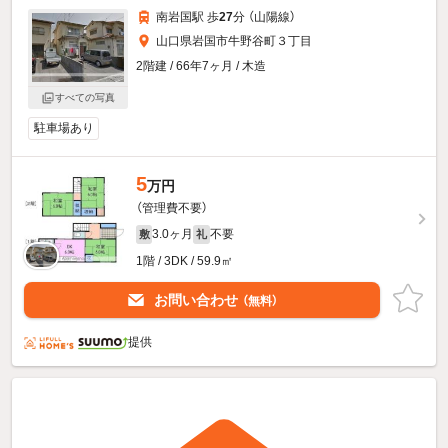
南岩国駅 歩
27
分 （山陽線）
山口県岩国市牛野谷町３丁目
2階建 / 66年7ヶ月 / 木造
すべての写真
駐車場あり
5
万円
（管理費不要）
3.0ヶ月
不要
敷
礼
1階 / 3DK / 59.9㎡
お問い合わせ
（無料）
提供