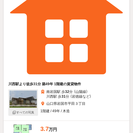
川西駅より徒歩31分 築49年 1階建の賃貸物件
南岩国駅 歩
32
分 （山陽線）
川西駅 歩
31
分 （岩徳線
など
）
山口県岩国市平田３丁目
1階建 / 49年 / 木造
すべての写真
3.7
万円