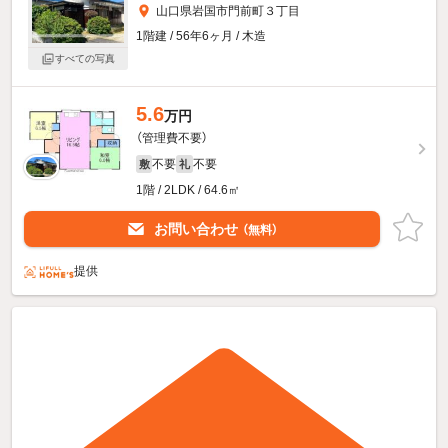
山口県岩国市門前町３丁目
1階建 / 56年6ヶ月 / 木造
すべての写真
5.6
万円
（管理費不要）
不要
不要
敷
礼
1階 / 2LDK / 64.6㎡
お問い合わせ
（無料）
提供