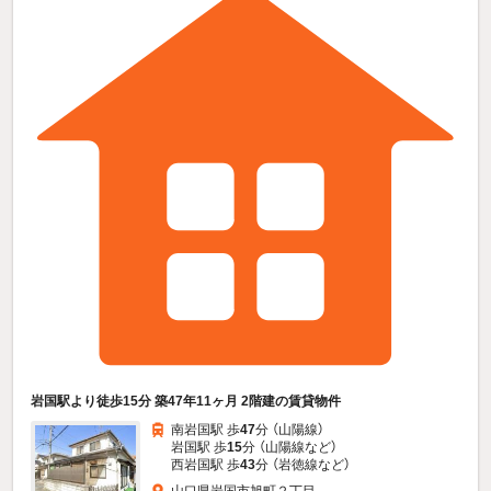
岩国駅より徒歩15分 築47年11ヶ月 2階建の賃貸物件
南岩国駅 歩
47
分 （山陽線）
岩国駅 歩
15
分 （山陽線
など
）
西岩国駅 歩
43
分 （岩徳線
など
）