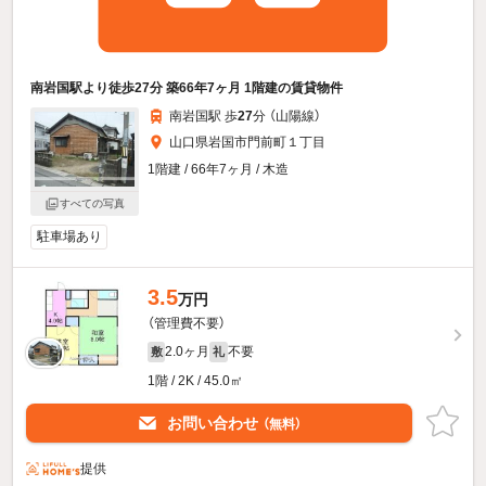
南岩国駅より徒歩27分 築66年7ヶ月 1階建の賃貸物件
南岩国駅 歩
27
分 （山陽線）
山口県岩国市門前町１丁目
1階建 / 66年7ヶ月 / 木造
すべての写真
駐車場あり
3.5
万円
（管理費不要）
2.0ヶ月
不要
敷
礼
1階 / 2K / 45.0㎡
お問い合わせ
（無料）
提供