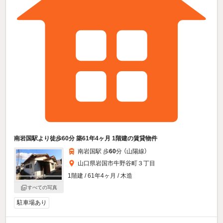
南岩国駅より徒歩60分 築61年4ヶ月 1階建の賃貸物件
南岩国駅 歩
60
分 （山陽線）
山口県岩国市牛野谷町３丁目
1階建 / 61年4ヶ月 / 木造
すべての写真
駐車場あり