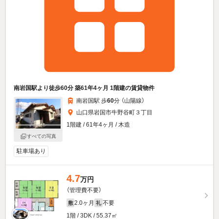
南岩国駅より徒歩60分 築61年4ヶ月 1階建の賃貸物件
南岩国駅 歩
60
分 （山陽線）
山口県岩国市牛野谷町３丁目
1階建 / 61年4ヶ月 / 木造
すべての写真
駐車場あり
4.7
万円
（管理費不要）
2.0ヶ月
不要
敷
礼
1階 / 3DK / 55.37㎡