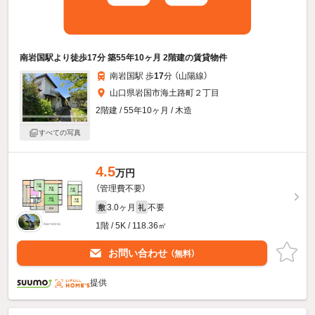
南岩国駅より徒歩17分 築55年10ヶ月 2階建の賃貸物件
南岩国駅 歩
17
分 （山陽線）
山口県岩国市海土路町２丁目
2階建 / 55年10ヶ月 / 木造
すべての写真
4.5
万円
（管理費不要）
3.0ヶ月
不要
敷
礼
1階 / 5K / 118.36㎡
お問い合わせ
（無料）
提供