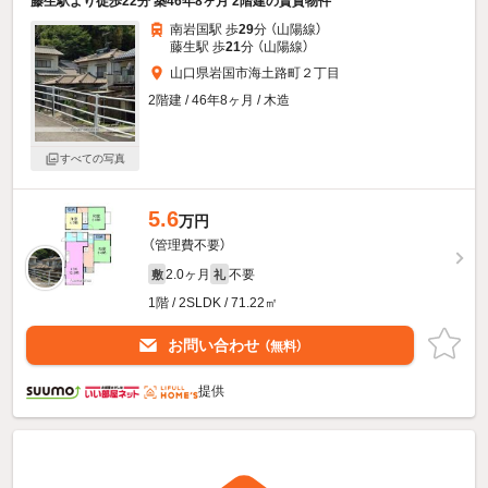
藤生駅より徒歩22分 築46年8ヶ月 2階建の賃貸物件
南岩国駅 歩
29
分 （山陽線）
藤生駅 歩
21
分 （山陽線）
山口県岩国市海土路町２丁目
2階建 / 46年8ヶ月 / 木造
すべての写真
5.6
万円
（管理費不要）
2.0ヶ月
不要
敷
礼
1階 / 2SLDK / 71.22㎡
お問い合わせ
（無料）
提供