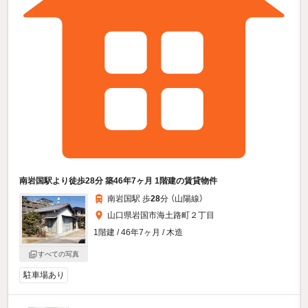
南岩国駅より徒歩28分 築46年7ヶ月 1階建の賃貸物件
南岩国駅 歩
28
分 （山陽線）
山口県岩国市海土路町２丁目
1階建 / 46年7ヶ月 / 木造
すべての写真
駐車場あり