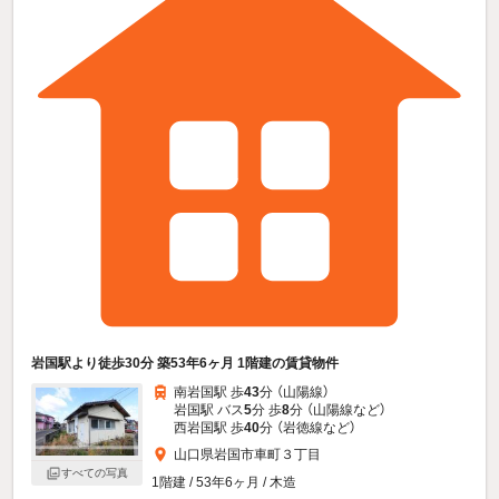
岩国駅より徒歩30分 築53年6ヶ月 1階建の賃貸物件
南岩国駅 歩
43
分 （山陽線）
岩国駅 バス
5
分 歩
8
分 （山陽線
など
）
西岩国駅 歩
40
分 （岩徳線
など
）
山口県岩国市車町３丁目
すべての写真
1階建 / 53年6ヶ月 / 木造