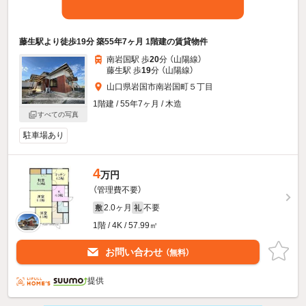
藤生駅より徒歩19分 築55年7ヶ月 1階建の賃貸物件
南岩国駅 歩
20
分 （山陽線）
藤生駅 歩
19
分 （山陽線）
山口県岩国市南岩国町５丁目
1階建 / 55年7ヶ月 / 木造
すべての写真
駐車場あり
4
万円
（管理費不要）
2.0ヶ月
不要
敷
礼
1階 / 4K / 57.99㎡
お問い合わせ
（無料）
提供