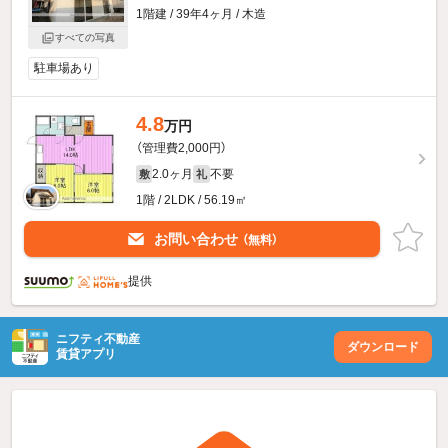
1階建 / 39年4ヶ月 / 木造
すべての写真
駐車場あり
4.8
万円
（管理費2,000円）
2.0ヶ月
不要
敷
礼
1階 / 2LDK / 56.19㎡
お問い合わせ
（無料）
提供
ニフティ不動産
ダウンロード
賃貸アプリ