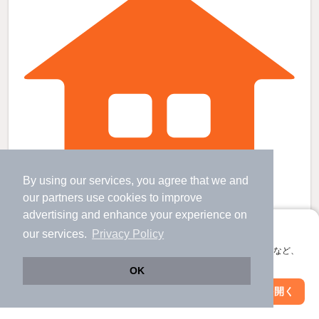
By using our services, you agree that we and
our
partners
use cookies to improve
advertising and enhance your experience on
アプリに切り替えて、サクサクお部屋探し
our services.
Privacy Policy
南岩国駅より徒歩28分 築69年5ヶ月 1階建の賃貸物件
会員登録なしですぐ使える。マップ検索やお気に入り保存など、
アプリ限定の便利な機能が使えます！
南岩国駅 歩
28
分 （山陽線）
OK
山口県岩国市門前町１丁目
Web版で続行
アプリを開く
駅・沿線を変更
絞り込み条件を変更
1階建 / 69年5ヶ月 / 木造