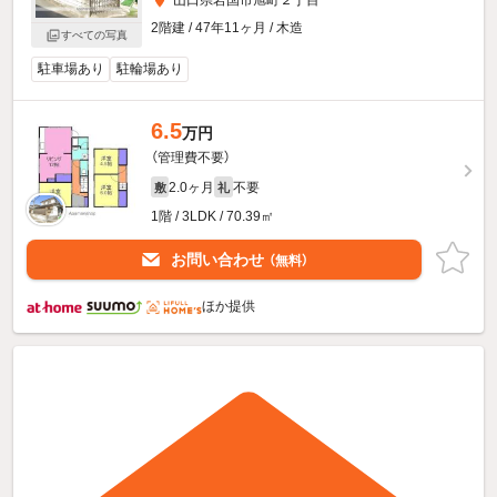
山口県岩国市旭町２丁目
2階建 / 47年11ヶ月 / 木造
すべての写真
駐車場あり
駐輪場あり
6.5
万円
（管理費不要）
2.0ヶ月
不要
敷
礼
1階 / 3LDK / 70.39㎡
お問い合わせ
（無料）
ほか提供