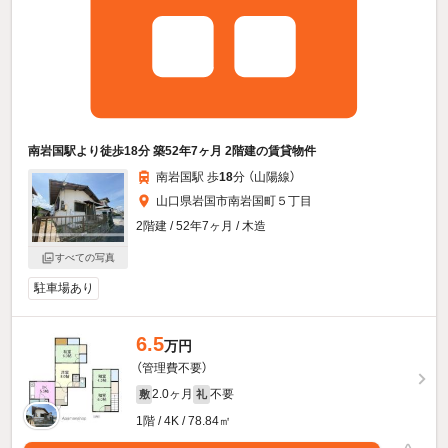
南岩国駅より徒歩18分 築52年7ヶ月 2階建の賃貸物件
南岩国駅 歩
18
分 （山陽線）
山口県岩国市南岩国町５丁目
2階建 / 52年7ヶ月 / 木造
すべての写真
駐車場あり
6.5
万円
（管理費不要）
2.0ヶ月
不要
敷
礼
1階 / 4K / 78.84㎡