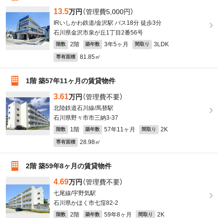
13.5
万円
（管理費5,000円）
IRいしかわ鉄道/金沢駅 バス18分 徒歩3分
石川県金沢市泉が丘1丁目2番56号
2階
3年5ヶ月
3LDK
階数
築年数
間取り
81.85㎡
専有面積
1階 築57年11ヶ月の賃貸物件
3.61
万円
（管理費不要）
北陸鉄道石川線/馬替駅
石川県野々市市三納3-37
1階
57年11ヶ月
2K
階数
築年数
間取り
28.98㎡
専有面積
2階 築59年8ヶ月の賃貸物件
4.69
万円
（管理費不要）
七尾線/宇野気駅
石川県かほく市七窪82-2
2階
59年8ヶ月
2K
階数
築年数
間取り