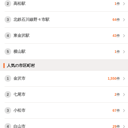
高松駅
2
1
件
北鉄石川線野々市駅
3
64
件
東金沢駅
4
43
件
横山駅
5
1
件
人気の市区町村
金沢市
1
1,550
件
七尾市
2
2
件
小松市
3
67
件
白山市
4
29
件