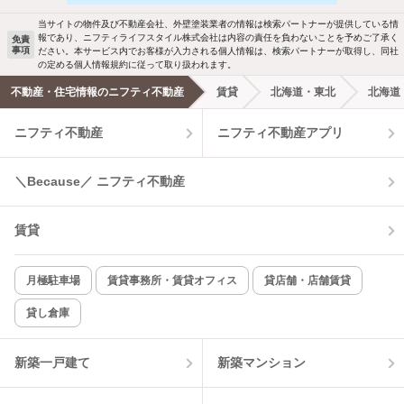
当サイトの物件及び不動産会社、外壁塗装業者の情報は検索パートナーが提供している情
報であり、ニフティライフスタイル株式会社は内容の責任を負わないことを予めご了承く
免責
事項
ださい。本サービス内でお客様が入力される個人情報は、検索パートナーが取得し、同社
の定める個人情報規約に従って取り扱われます。
不動産・住宅情報のニフティ不動産
賃貸
北海道・東北
北海道
ニフティ不動産
ニフティ不動産アプリ
＼Because／ ニフティ不動産
賃貸
月極駐車場
賃貸事務所・賃貸オフィス
貸店舗・店舗賃貸
貸し倉庫
新築一戸建て
新築マンション