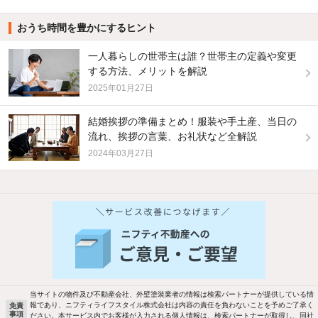
おうち時間を豊かにするヒント
一人暮らしの世帯主は誰？世帯主の定義や変更
する方法、メリットを解説
2025年01月27日
結婚挨拶の準備まとめ！服装や手土産、当日の
流れ、挨拶の言葉、お礼状など全解説
2024年03月27日
新着物件メール通知
検索中の条件の新着物件情報をいち早く
お知らせします
当サイトの物件及び不動産会社、外壁塗装業者の情報は検索パートナーが提供している情
報であり、ニフティライフスタイル株式会社は内容の責任を負わないことを予めご了承く
免責
事項
ださい。本サービス内でお客様が入力される個人情報は、検索パートナーが取得し、同社