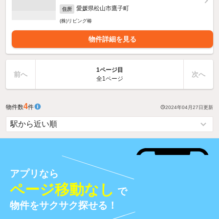
愛媛県松山市鷹子町
住所
(株)リビング椿
物件詳細を見る
1ページ目
前へ
次へ
全1ページ
4
物件数
件
2024年04月27日
更新
アプリなら
ページ移動なし
で
物件をサクサク探せる！