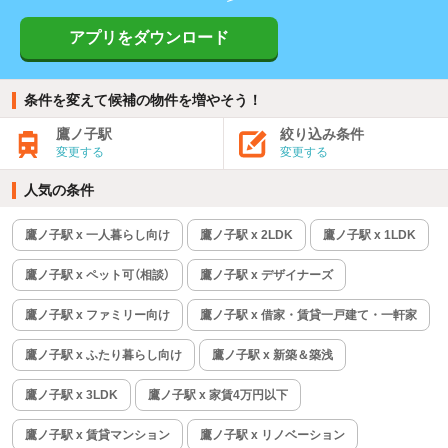
アプリをダウンロード
条件を変えて候補の物件を増やそう！
鷹ノ子駅
絞り込み条件
変更する
変更する
人気の条件
鷹ノ子駅 x 一人暮らし向け
鷹ノ子駅 x 2LDK
鷹ノ子駅 x 1LDK
鷹ノ子駅 x ペット可（相談）
鷹ノ子駅 x デザイナーズ
鷹ノ子駅 x ファミリー向け
鷹ノ子駅 x 借家・賃貸一戸建て・一軒家
鷹ノ子駅 x ふたり暮らし向け
鷹ノ子駅 x 新築＆築浅
鷹ノ子駅 x 3LDK
鷹ノ子駅 x 家賃4万円以下
鷹ノ子駅 x 賃貸マンション
鷹ノ子駅 x リノベーション