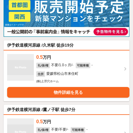
伊予鉄道横河原線 /久米駅 徒歩19分
0.5
万円
不要/1.0ヶ月/-
-
礼/保/権
可能車種
愛媛県松山市来住町
住所
(株)上浮穴ホーム
物件詳細を見る
伊予鉄道横河原線 /鷹ノ子駅 徒歩7分
0.5
万円
不要/不要/-
-
礼/保/権
可能車種