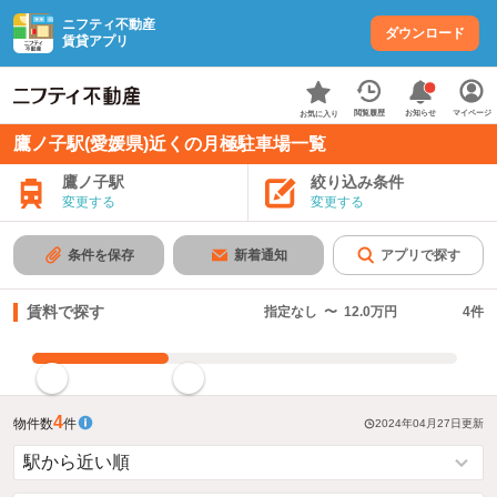
ニフティ不動産
ダウンロード
賃貸アプリ
お知らせ
閲覧履歴
マイページ
お気に入り
鷹ノ子駅(愛媛県)近くの月極駐車場一覧
鷹ノ子駅
絞り込み条件
変更する
変更する
条件を保存
新着通知
アプリで探す
賃料で探す
指定なし
〜
12.0万円
4
件
指定した賃料で絞り込む
4
物件数
件
2024年04月27日
更新