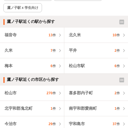
鷹ノ子駅 x 学生向け
鷹ノ子駅近くの駅から探す
福音寺
北久米
13
件
10
件
久米
平井
7
件
2
件
梅本
松山市駅
6
件
6
件
鷹ノ子駅近くの市区から探す
松山市
喜多郡内子町
270
件
2
件
北宇和郡鬼北町
南宇和郡愛南町
1
件
1
件
今治市
宇和島市
29
件
37
件