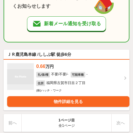
くお知らせします
新着メール通知を受け取る
ＪＲ鹿児島本線 /ししぶ駅 徒歩6分
0.66
万円
不要/不要/-
-
礼/保/権
可能車種
福岡県古賀市日吉２丁目
住所
(株)ハッチ・ワーク
物件詳細を見る
1ページ目
前へ
次へ
全1ページ