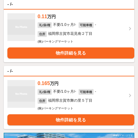
- /-
0.11
万円
不要/1.0ヶ月/-
-
礼/保/権
可能車種
福岡県古賀市花見南２丁目
住所
(株)パーキングマーケット
物件詳細を見る
- /-
0.165
万円
不要/1.0ヶ月/-
-
礼/保/権
可能車種
福岡県古賀市舞の里５丁目
住所
(株)パーキングマーケット
物件詳細を見る