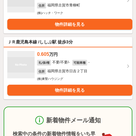
福岡県古賀市青柳町
住所
(株)ハッチ・ワーク
物件詳細を見る
ＪＲ鹿児島本線 /ししぶ駅 徒歩3分
0.605
万円
不要/不要/-
-
礼/保/権
可能車種
福岡県古賀市日吉２丁目
住所
(株)東聖ハウジング
物件詳細を見る
新着物件メール通知
検索中の条件の新着物件情報をいち早