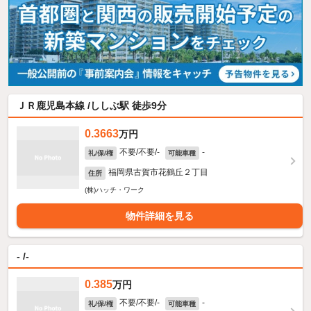
ＪＲ鹿児島本線 /ししぶ駅 徒歩9分
0.3663
万円
不要/不要/-
-
礼/保/権
可能車種
福岡県古賀市花鶴丘２丁目
住所
(株)ハッチ・ワーク
物件詳細を見る
- /-
0.385
万円
不要/不要/-
-
礼/保/権
可能車種