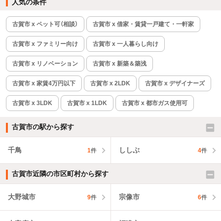
人気の条件
古賀市 x ペット可（相談）
古賀市 x 借家・賃貸一戸建て・一軒家
古賀市 x ファミリー向け
古賀市 x 一人暮らし向け
古賀市 x リノベーション
古賀市 x 新築＆築浅
古賀市 x 家賃4万円以下
古賀市 x 2LDK
古賀市 x デザイナーズ
古賀市 x 3LDK
古賀市 x 1LDK
古賀市 x 都市ガス使用可
古賀市の駅から探す
千鳥
ししぶ
1
件
4
件
古賀市近隣の市区町村から探す
大野城市
宗像市
9
件
6
件