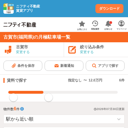
ニフティ不動産
ダウンロード
賃貸アプリ
お知らせ
閲覧履歴
マイページ
お気に入り
古賀市(福岡県)の月極駐車場一覧
古賀市
絞り込み条件
変更する
変更する
条件を保存
新着通知
アプリで探す
賃料で探す
指定なし
〜
12.0万円
6
件
指定した賃料で絞り込む
6
物件数
件
2026年07月30日
更新