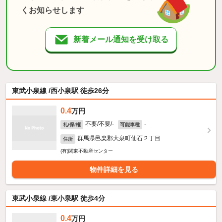
くお知らせします
新着メール通知を受け取る
東武小泉線 /西小泉駅 徒歩26分
0.4
万円
不要/不要/-
-
礼/保/権
可能車種
群馬県邑楽郡大泉町仙石２丁目
住所
(有)関東不動産センター
物件詳細を見る
東武小泉線 /東小泉駅 徒歩4分
0.4
万円