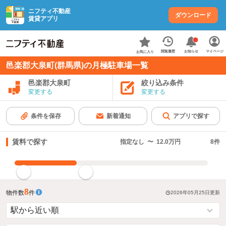
ニフティ不動産
ダウンロード
賃貸アプリ
お知らせ
閲覧履歴
マイページ
お気に入り
邑楽郡大泉町(群馬県)の月極駐車場一覧
邑楽郡大泉町
絞り込み条件
変更する
変更する
条件を保存
新着通知
アプリで探す
賃料で探す
指定なし
〜
12.0万円
8
件
指定した賃料で絞り込む
8
物件数
件
2026年05月25日
更新