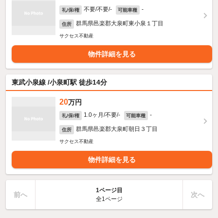
不要/不要/-
-
礼/保/権
可能車種
群馬県邑楽郡大泉町東小泉１丁目
住所
サクセス不動産
物件詳細を見る
東武小泉線 /小泉町駅 徒歩14分
20
万円
1.0ヶ月/不要/-
-
礼/保/権
可能車種
群馬県邑楽郡大泉町朝日３丁目
住所
サクセス不動産
物件詳細を見る
1ページ目
前へ
次へ
全1ページ