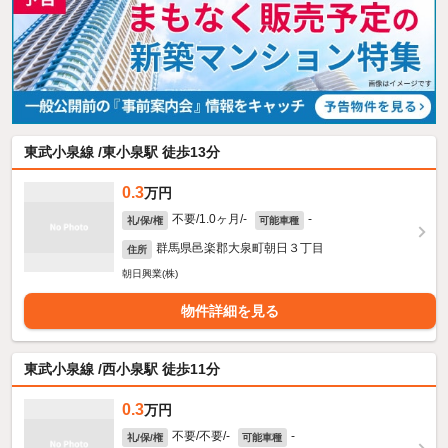
東武小泉線 /東小泉駅 徒歩13分
0.3
万円
不要/1.0ヶ月/-
-
礼/保/権
可能車種
群馬県邑楽郡大泉町朝日３丁目
住所
朝日興業(株)
物件詳細を見る
東武小泉線 /西小泉駅 徒歩11分
0.3
万円
不要/不要/-
-
礼/保/権
可能車種