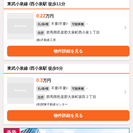
東武小泉線 /西小泉駅 徒歩11分
0.22
万円
不要/不要/-
-
礼/保/権
可能車種
群馬県邑楽郡大泉町西小泉１丁目
住所
(株)不動産工房
物件詳細を見る
東武小泉線 /西小泉駅 徒歩5分
0.3
万円
不要/不要/-
-
礼/保/権
可能車種
群馬県邑楽郡大泉町坂田２丁目
住所
(有)関東不動産センター
物件詳細を見る