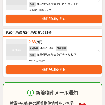
群馬県邑楽郡大泉町西小泉２丁目
住所
(有)関東不動産センター
物件詳細を見る
東武小泉線 /西小泉駅 徒歩31分
0.33
万円
不要/不要/-
-
礼/保/権
可能車種
群馬県邑楽郡大泉町大字寄木戸
住所
サクセス不動産
物件詳細を見る
新着物件メール通知
検索中の条件の新着物件情報をいち早