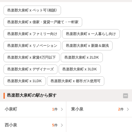
邑楽郡大泉町 x ペット可（相談）
邑楽郡大泉町 x 借家・賃貸一戸建て・一軒家
邑楽郡大泉町 x ファミリー向け
邑楽郡大泉町 x 一人暮らし向け
邑楽郡大泉町 x リノベーション
邑楽郡大泉町 x 新築＆築浅
邑楽郡大泉町 x 家賃4万円以下
邑楽郡大泉町 x 2LDK
邑楽郡大泉町 x デザイナーズ
邑楽郡大泉町 x 3LDK
邑楽郡大泉町 x 1LDK
邑楽郡大泉町 x 都市ガス使用可
邑楽郡大泉町の駅から探す
小泉町
東小泉
1
件
2
件
西小泉
5
件